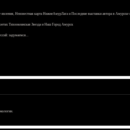
 явления, Неизвестная карта НижнеАмурЛага и Последние выставки автора в Амурске 
азетах Тихоокеанская Звезда и Наш Город Амурск
сий: задумаемся...
ркологии.