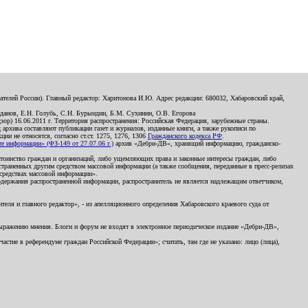
телей России). Главный редактор: Харитонова И.Ю. Адрес редакции: 680032, Хабаровский край,
данов, Е.Н. Голубь, С.Н. Бурындин, Б.М. Сухинин, О.В. Егорова
р) 16.06.2011 г. Территория распространения: Российская Федерация, зарубежные страны.
д архива составляют публикации газет и журналов, изданные книги, а также рукописи по
и не относятся, согласно ст.ст. 1275, 1276, 1306
Гражданского кодекса РФ
.
 информации» (ФЗ-149 от 27.07.06 г.)
архив «Дебри-ДВ», хранящий информацию, гражданско-
остоинство граждан и организаций, либо ущемляющих права и законные интересы граждан, либо
страненных другим средством массовой информации (а также сообщения, переданные в пресс-релизах
 средствах массовой информации».
держания распространенной информации, распространитель не является надлежащим ответчиком,
еля и главного редактор», - из апелляционного определения Хабаровского краевого суда от
 выражению мнения. Блоги и форум не входят в электронное периодическое издание «Дебри-ДВ»,
стие в референдуме граждан Российской Федерации»; считать, там где не указано: лицо (лица),