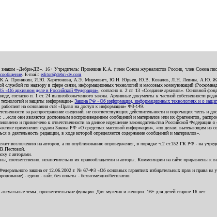
о знаком «Дебри-ДВ». 16+ Учредитель: Пронякин К.А. (член Союза журналистов России, член Союза писа
 сообщение
. E-mail:
editor@debri-dv.com
): К.А. Пронякин, И.Ю. Харитонова, А.Э. Мирмович, Ю.Н. Юрьев, Ю.В. Ковалев, Л.Н. Левина, А.Ю. Ж
 службой по надзору в сфере связи, информационных технологий и массовых коммуникаций (Роскомнадзо
5 «Об архивном деле в Российской Федерации»
, согласно п. 2 ст. 13 «Создание архивов». Основной фон
е, согласно п. 1 ст. 24 вышеобозначенного закона. Архивные документы к частной собственности редакци
ых технологий и защиты информации»
Закона РФ «Об информации, информационных технологиях и о защите
и работают на основании ст.8 «Право на доступ к информации» ФЗ-149.
етственности за распространение сведений, не соответствующих действительности и порочащих честь и д
 ...если они являются дословным воспроизведением сообщений и материалов или их фрагментов, распро
новлено и привлечено к ответственности за данное нарушение законодательства Российской Федерации о
актике применения судами Закона РФ «О средствах массовой информации», «по делам, вытекающим из со
ся в деятельность редакции, в ходе которой определяется содержание сообщений и материалов».
жит возложению на авторов, а по опубликованию опровержения, в порядке ч.2 ст.152 ГК РФ - на учредит
.В.Пестовой.
ску с авторами.
енны, соответственно, исключительно их правообладатели и авторы. Комментарии на сайте приравнены к
дерального закона от 12.06.2002 г. № 67-ФЗ «Об основных гарантиях избирательных прав и права на уча
дование) - едино - сайт, без оплаты - безвозмездно/бесплатно.
 актуальные темы, просветительские функции. Для мужчин и женщин. 16+ для детей старше 16 лет.