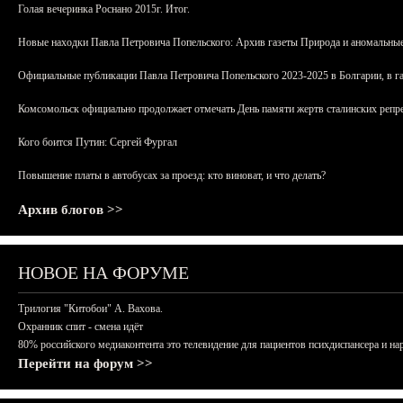
Голая вечеринка Роснано 2015г. Итог.
Новые находки Павла Петровича Попельского: Архив газеты Природа и аномальные
Официальные публикации Павла Петровича Попельского 2023-2025 в Болгарии, в г
Комсомольск официально продолжает отмечать День памяти жертв сталинских репрес
Кого боится Путин: Сергей Фургал
Повышение платы в автобусах за проезд: кто виноват, и что делать?
Архив блогов >>
НОВОЕ НА ФОРУМЕ
Трилогия "Китобои" А. Вахова.
Охранник спит - смена идёт
80% российского медиаконтента это телевидение для пациентов психдиспансера и на
Перейти на форум >>