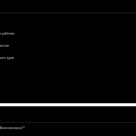
и рабочих
ности»
кого края
 Комсомольске?!