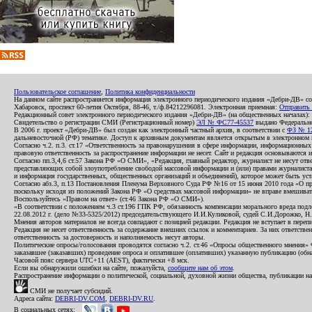
Пользовательское соглашение
,
Политика конфиденциальности
На данном сайте распространяется информация электронного периодического издания «Дебри-ДВ» с
Хабаровск, проспект 60-летия Октября, 88-46, т./ф.84212296081. Электронная приемная:
Отправить
Редакционный совет электронного периодического издания «Дебри-ДВ» (на общественных началах
Свидетельство о регистрации СМИ (Регистрационный номер)
ЭЛ № ФС77-45537
выдано Федеральной
В 2006 г. проект «Дебри-ДВ» был создан как электронный частный архив, в соответствии с
ФЗ № 12
дальневосточной (РФ) тематике. Доступ к архивным документам является открытым в электронном вид
Согласно ч.2. п.3. ст.17 «Ответственность за правонарушения в сфере информации, информационн
правовую ответственность за распространение информации не несет. Сайт и редакция основываются 
Согласно пп.3,4,6 ст.57 Закона РФ «О СМИ», «Редакция, главный редактор, журналист не несут отв
представляющих собой злоупотребление свободой массовой информации и (или) правами журналиста:
и информация государственных, общественных организаций и объединений), которое может быть уста
Согласно абз.3, п.13 Постановления Пленума Верховного Суда РФ №16 от 15 июня 2010 года «О пр
поскольку исходя из положений Закона РФ «О средствах массовой информации» не вправе вмешивать
Воспользуйтесь «Правом на ответ» (ст.46 Закона РФ «О СМИ»).
«В соответствии с положением ч.3 ст.196 ГПК РФ, обязанность компенсации морального вреда подле
22.08.2012 г. (дело №33-5325/2012) председательствующего И.И.Куликовой, судей С.И.Дорожко, Н
Мнения авторов материалов не всегда совпадают с позицией редакции. Редакция не вступает в перепи
Редакция не несет ответственность за содержание внешних ссылок и комментариев. За них ответств
ответственность за достоверность и наполняемость несут авторы.
Политические опросы/голосования проводятся согласно ч.2. ст.46 «Опросы общественного мнения» Фе
заказавшее (заказавших) проведение опроса и оплатившее (оплативших) указанную публикацию (обнаро
Часовой пояс сервера UTC+11 (AEST), фактически +8 мск.
Если вы обнаружили ошибки на сайте, пожалуйста,
сообщите нам об этом
.
Распространение информации о политической, социальной, духовной жизни общества, публикации на
СМИ не получает субсидий.
Адреса сайта:
DEBRI-DV.COM
,
DEBRI-DV.RU
.
В социальных сетях: