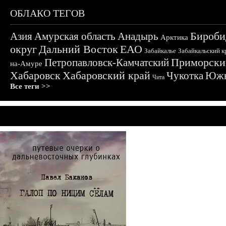
ОБЛАКО ТЕГОВ
Бироби
Азия
Амурская область
Анадырь
Арктика
округ
Дальний Восток
ЕАО
Забайкалье
Забайкальский к
Приморски
Петропавловск-Камчатский
на-Амуре
Хабаровск
Хабаровский край
Чукотка
Южн
Чита
Все теги >>