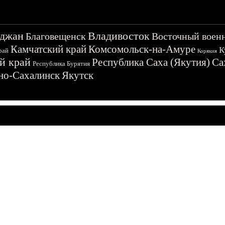
джан
Владивосток
Благовещенск
Восточный воен
Камчатский край
Комсомольск-на-Амуре
К
рай
Корякия
й край
Республика Саха (Якутия)
Са
Республика Бурятия
о-Сахалинск
Якутск