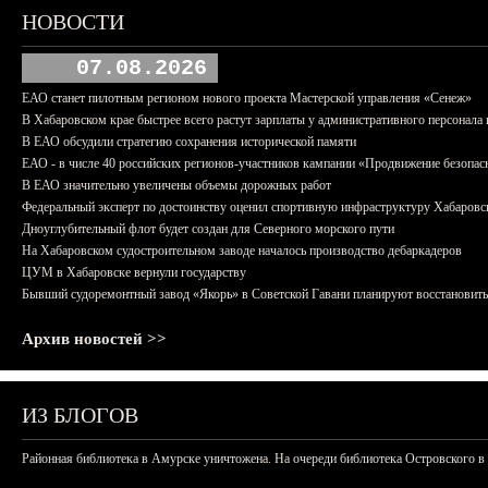
НОВОСТИ
07.08.2026
ЕАО станет пилотным регионом нового проекта Мастерской управления «Сенеж»
В Хабаровском крае быстрее всего растут зарплаты у административного персонала 
В ЕАО обсудили стратегию сохранения исторической памяти
ЕАО - в числе 40 российских регионов-участников кампании «Продвижение безопас
В ЕАО значительно увеличены объемы дорожных работ
Федеральный эксперт по достоинству оценил спортивную инфраструктуру Хабаровс
Дноуглубительный флот будет создан для Северного морского пути
На Хабаровском судостроительном заводе началось производство дебаркадеров
ЦУМ в Хабаровске вернули государству
Бывший судоремонтный завод «Якорь» в Советской Гавани планируют восстановить
Архив новостей >>
ИЗ БЛОГОВ
Районная библиотека в Амурске уничтожена. На очереди библиотека Островского в