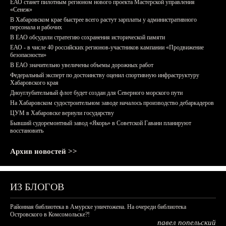
ЕАО станет пилотным регионом нового проекта Мастерской управления
«Сенеж»
В Хабаровском крае быстрее всего растут зарплаты у административного
персонала и рабочих
В ЕАО обсудили стратегию сохранения исторической памяти
ЕАО - в числе 40 российских регионов-участников кампании «Продвижение
безопасности»
В ЕАО значительно увеличены объемы дорожных работ
Федеральный эксперт по достоинству оценил спортивную инфраструктуру
Хабаровского края
Дноуглубительный флот будет создан для Северного морского пути
На Хабаровском судостроительном заводе началось производство дебаркадеров
ЦУМ в Хабаровске вернули государству
Бывший судоремонтный завод «Якорь» в Советской Гавани планируют
восстановить
Архив новостей >>
ИЗ БЛОГОВ
Районная библиотека в Амурске уничтожена. На очереди библиотека
Островского в Комсомольске?!
павел попельский