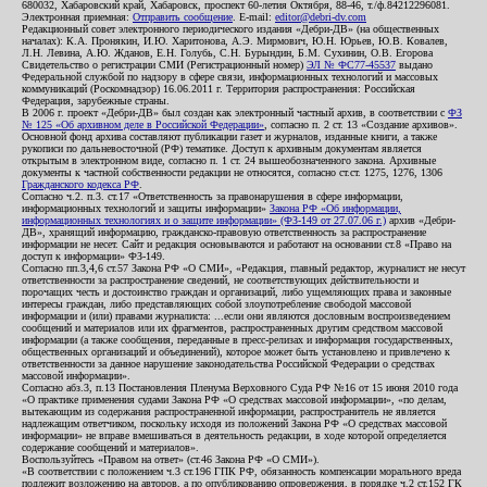
680032, Хабаровский край, Хабаровск, проспект 60-летия Октября, 88-46, т./ф.84212296081.
Электронная приемная:
Отправить сообщение
. E-mail:
editor@debri-dv.com
Редакционный совет электронного периодического издания «Дебри-ДВ» (на общественных
началах): К.А. Пронякин, И.Ю. Харитонова, А.Э. Мирмович, Ю.Н. Юрьев, Ю.В. Ковалев,
Л.Н. Левина, А.Ю. Жданов, Е.Н. Голубь, С.Н. Бурындин, Б.М. Сухинин, О.В. Егорова
Свидетельство о регистрации СМИ (Регистрационный номер)
ЭЛ № ФС77-45537
выдано
Федеральной службой по надзору в сфере связи, информационных технологий и массовых
коммуникаций (Роскомнадзор) 16.06.2011 г. Территория распространения: Российская
Федерация, зарубежные страны.
В 2006 г. проект «Дебри-ДВ» был создан как электронный частный архив, в соответствии с
ФЗ
№ 125 «Об архивном деле в Российской Федерации»
, согласно п. 2 ст. 13 «Создание архивов».
Основной фонд архива составляют публикации газет и журналов, изданные книги, а также
рукописи по дальневосточной (РФ) тематике. Доступ к архивным документам является
открытым в электронном виде, согласно п. 1 ст. 24 вышеобозначенного закона. Архивные
документы к частной собственности редакции не относятся, согласно ст.ст. 1275, 1276, 1306
Гражданского кодекса РФ
.
Согласно ч.2. п.3. ст.17 «Ответственность за правонарушения в сфере информации,
информационных технологий и защиты информации»
Закона РФ «Об информации,
информационных технологиях и о защите информации» (ФЗ-149 от 27.07.06 г.)
архив «Дебри-
ДВ», хранящий информацию, гражданско-правовую ответственность за распространение
информации не несет. Сайт и редакция основываются и работают на основании ст.8 «Право на
доступ к информации» ФЗ-149.
Согласно пп.3,4,6 ст.57 Закона РФ «О СМИ», «Редакция, главный редактор, журналист не несут
ответственности за распространение сведений, не соответствующих действительности и
порочащих честь и достоинство граждан и организаций, либо ущемляющих права и законные
интересы граждан, либо представляющих собой злоупотребление свободой массовой
информации и (или) правами журналиста: ...если они являются дословным воспроизведением
сообщений и материалов или их фрагментов, распространенных другим средством массовой
информации (а также сообщения, переданные в пресс-релизах и информация государственных,
общественных организаций и объединений), которое может быть установлено и привлечено к
ответственности за данное нарушение законодательства Российской Федерации о средствах
массовой информации».
Согласно абз.3, п.13 Постановления Пленума Верховного Суда РФ №16 от 15 июня 2010 года
«О практике применения судами Закона РФ «О средствах массовой информации», «по делам,
вытекающим из содержания распространенной информации, распространитель не является
надлежащим ответчиком, поскольку исходя из положений Закона РФ «О средствах массовой
информации» не вправе вмешиваться в деятельность редакции, в ходе которой определяется
содержание сообщений и материалов».
Воспользуйтесь «Правом на ответ» (ст.46 Закона РФ «О СМИ»).
«В соответствии с положением ч.3 ст.196 ГПК РФ, обязанность компенсации морального вреда
подлежит возложению на авторов, а по опубликованию опровержения, в порядке ч.2 ст.152 ГК