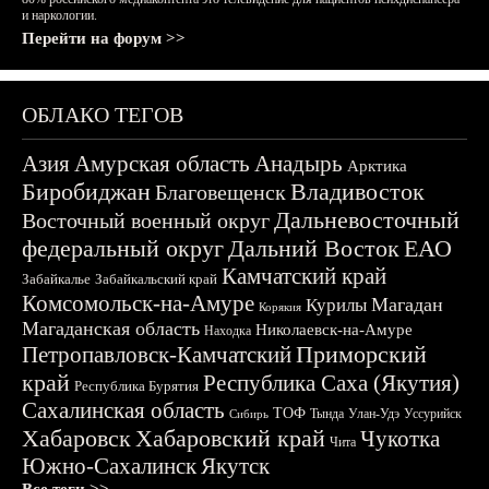
и наркологии.
Перейти на форум >>
ОБЛАКО ТЕГОВ
Азия
Амурская область
Анадырь
Арктика
Биробиджан
Владивосток
Благовещенск
Дальневосточный
Восточный военный округ
федеральный округ
Дальний Восток
ЕАО
Камчатский край
Забайкалье
Забайкальский край
Комсомольск-на-Амуре
Магадан
Курилы
Корякия
Магаданская область
Николаевск-на-Амуре
Находка
Приморский
Петропавловск-Камчатский
край
Республика Саха (Якутия)
Республика Бурятия
Сахалинская область
ТОФ
Тында
Улан-Удэ
Уссурийск
Сибирь
Хабаровск
Хабаровский край
Чукотка
Чита
Южно-Сахалинск
Якутск