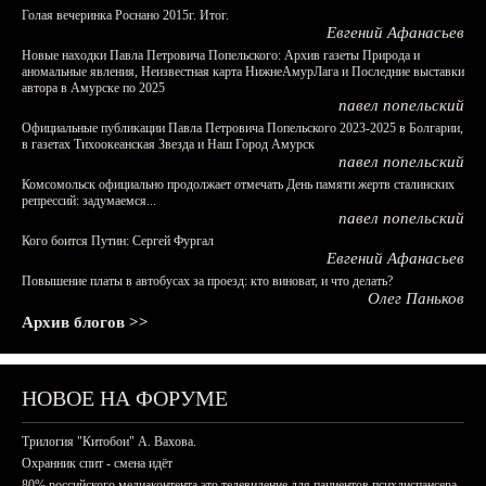
Голая вечеринка Роснано 2015г. Итог.
Евгений Афанасьев
Новые находки Павла Петровича Попельского: Архив газеты Природа и
аномальные явления, Неизвестная карта НижнеАмурЛага и Последние выставки
автора в Амурске по 2025
павел попельский
Официальные публикации Павла Петровича Попельского 2023-2025 в Болгарии,
в газетах Тихоокеанская Звезда и Наш Город Амурск
павел попельский
Комсомольск официально продолжает отмечать День памяти жертв сталинских
репрессий: задумаемся...
павел попельский
Кого боится Путин: Сергей Фургал
Евгений Афанасьев
Повышение платы в автобусах за проезд: кто виноват, и что делать?
Олег Паньков
Архив блогов >>
НОВОЕ НА ФОРУМЕ
Трилогия "Китобои" А. Вахова.
Охранник спит - смена идёт
80% российского медиаконтента это телевидение для пациентов психдиспансера