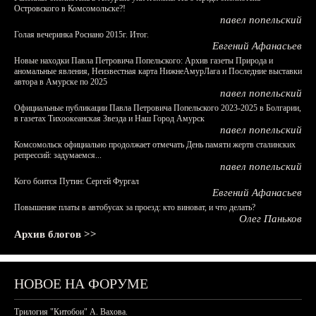
Островского в Комсомольске?!
павел попельский
Голая вечеринка Роснано 2015г. Итог.
Евгений Афанасьев
Новые находки Павла Петровича Попельского: Архив газеты Природа и
аномальные явления, Неизвестная карта НижнеАмурЛага и Последние выставки
автора в Амурске по 2025
павел попельский
Официальные публикации Павла Петровича Попельского 2023-2025 в Болгарии,
в газетах Тихоокеанская Звезда и Наш Город Амурск
павел попельский
Комсомольск официально продолжает отмечать День памяти жертв сталинских
репрессий: задумаемся...
павел попельский
Кого боится Путин: Сергей Фургал
Евгений Афанасьев
Повышение платы в автобусах за проезд: кто виноват, и что делать?
Олег Паньков
Архив блогов >>
НОВОЕ НА ФОРУМЕ
Трилогия "Китобои" А. Вахова.