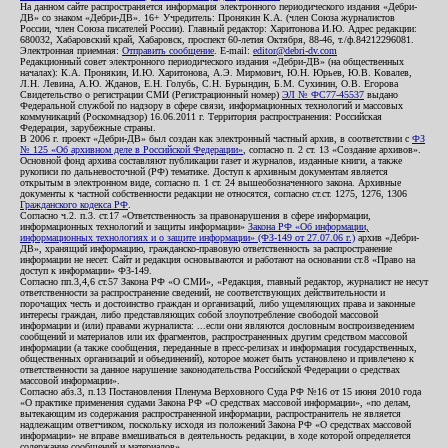
На данном сайте распространяется информация электронного периодического издания «Дебри-
ДВ» со знаком «Дебри-ДВ». 16+ Учредитель: Пронякин К.А. (член Союза журналистов
России, член Союза писателей России). Главный редактор: Харитонова И.Ю. Адрес редакции:
680032, Хабаровский край, Хабаровск, проспект 60-летия Октября, 88-46, т./ф.84212296081.
Электронная приемная:
Отправить сообщение
. E-mail:
editor@debri-dv.com
Редакционный совет электронного периодического издания «Дебри-ДВ» (на общественных
началах): К.А. Пронякин, И.Ю. Харитонова, А.Э. Мирмович, Ю.Н. Юрьев, Ю.В. Ковалев,
Л.Н. Левина, А.Ю. Жданов, Е.Н. Голубь, С.Н. Бурындин, Б.М. Сухинин, О.В. Егорова
Свидетельство о регистрации СМИ (Регистрационный номер)
ЭЛ № ФС77-45537
выдано
Федеральной службой по надзору в сфере связи, информационных технологий и массовых
коммуникаций (Роскомнадзор) 16.06.2011 г. Территория распространения: Российская
Федерация, зарубежные страны.
В 2006 г. проект «Дебри-ДВ» был создан как электронный частный архив, в соответствии с
ФЗ
№ 125 «Об архивном деле в Российской Федерации»
, согласно п. 2 ст. 13 «Создание архивов».
Основной фонд архива составляют публикации газет и журналов, изданные книги, а также
рукописи по дальневосточной (РФ) тематике. Доступ к архивным документам является
открытым в электронном виде, согласно п. 1 ст. 24 вышеобозначенного закона. Архивные
документы к частной собственности редакции не относятся, согласно ст.ст. 1275, 1276, 1306
Гражданского кодекса РФ
.
Согласно ч.2. п.3. ст.17 «Ответственность за правонарушения в сфере информации,
информационных технологий и защиты информации»
Закона РФ «Об информации,
информационных технологиях и о защите информации» (ФЗ-149 от 27.07.06 г.)
архив «Дебри-
ДВ», хранящий информацию, гражданско-правовую ответственность за распространение
информации не несет. Сайт и редакция основываются и работают на основании ст.8 «Право на
доступ к информации» ФЗ-149.
Согласно пп.3,4,6 ст.57 Закона РФ «О СМИ», «Редакция, главный редактор, журналист не несут
ответственности за распространение сведений, не соответствующих действительности и
порочащих честь и достоинство граждан и организаций, либо ущемляющих права и законные
интересы граждан, либо представляющих собой злоупотребление свободой массовой
информации и (или) правами журналиста: ...если они являются дословным воспроизведением
сообщений и материалов или их фрагментов, распространенных другим средством массовой
информации (а также сообщения, переданные в пресс-релизах и информация государственных,
общественных организаций и объединений), которое может быть установлено и привлечено к
ответственности за данное нарушение законодательства Российской Федерации о средствах
массовой информации».
Согласно абз.3, п.13 Постановления Пленума Верховного Суда РФ №16 от 15 июня 2010 года
«О практике применения судами Закона РФ «О средствах массовой информации», «по делам,
вытекающим из содержания распространенной информации, распространитель не является
надлежащим ответчиком, поскольку исходя из положений Закона РФ «О средствах массовой
информации» не вправе вмешиваться в деятельность редакции, в ходе которой определяется
содержание сообщений и материалов».