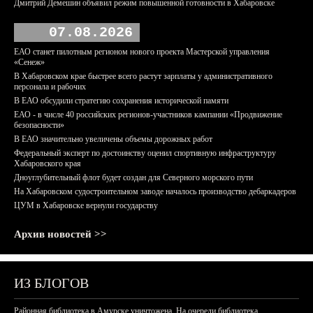
Дмитрий Демешин объявил режим повышенной готовности в Хабаровске
07.08.2026
ЕАО станет пилотным регионом нового проекта Мастерской управления
«Сенеж»
В Хабаровском крае быстрее всего растут зарплаты у административного
персонала и рабочих
В ЕАО обсудили стратегию сохранения исторической памяти
ЕАО - в числе 40 российских регионов-участников кампании «Продвижение
безопасности»
В ЕАО значительно увеличены объемы дорожных работ
Федеральный эксперт по достоинству оценил спортивную инфраструктуру
Хабаровского края
Дноуглубительный флот будет создан для Северного морского пути
На Хабаровском судостроительном заводе началось производство дебаркадеров
ЦУМ в Хабаровске вернули государству
Архив новостей >>
ИЗ БЛОГОВ
Районная библиотека в Амурске уничтожена. На очереди библиотека