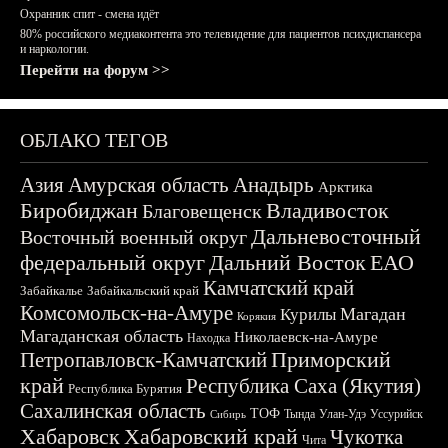
Охранник спит - смена идёт
80% российского медиаконтента это телевидение для пациентов психдиспансера
и наркологии.
Перейти на форум >>
ОБЛАКО ТЕГОВ
Азия
Амурская область
Анадырь
Арктика
Биробиджан
Владивосток
Благовещенск
Дальневосточный
Восточный военный округ
федеральный округ
Дальний Восток
ЕАО
Камчатский край
Забайкалье
Забайкальский край
Комсомольск-на-Амуре
Магадан
Курилы
Корякия
Магаданская область
Николаевск-на-Амуре
Находка
Приморский
Петропавловск-Камчатский
край
Республика Саха (Якутия)
Республика Бурятия
Сахалинская область
ТОФ
Тында
Улан-Удэ
Уссурийск
Сибирь
Хабаровск
Хабаровский край
Чукотка
Чита