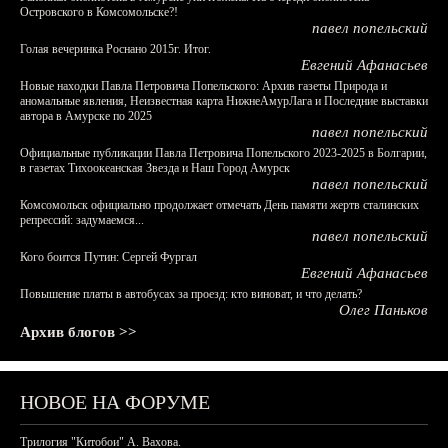
Островского в Комсомольске?!
павел попельский
Голая вечеринка Роснано 2015г. Итог.
Евгений Афанасьев
Новые находки Павла Петровича Попельского: Архив газеты Природа и
аномальные явления, Неизвестная карта НижнеАмурЛага и Последние выставки
автора в Амурске по 2025
павел попельский
Официальные публикации Павла Петровича Попельского 2023-2025 в Болгарии,
в газетах Тихоокеанская Звезда и Наш Город Амурск
павел попельский
Комсомольск официально продолжает отмечать День памяти жертв сталинских
репрессий: задумаемся...
павел попельский
Кого боится Путин: Сергей Фургал
Евгений Афанасьев
Повышение платы в автобусах за проезд: кто виноват, и что делать?
Олег Паньков
Архив блогов >>
НОВОЕ НА ФОРУМЕ
Трилогия "Китобои" А. Вахова.