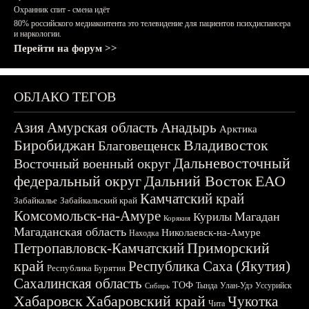
Охранник спит - смена идёт
80% российского медиаконтента это телевидение для пациентов психдиспансера
и наркологии.
Перейти на форум >>
ОБЛАКО ТЕГОВ
Азия
Амурская область
Анадырь
Арктика
Биробиджан
Владивосток
Благовещенск
Дальневосточный
Восточный военный округ
федеральный округ
Дальний Восток
ЕАО
Камчатский край
Забайкалье
Забайкальский край
Комсомольск-на-Амуре
Магадан
Курилы
Корякия
Магаданская область
Николаевск-на-Амуре
Находка
Приморский
Петропавловск-Камчатский
край
Республика Саха (Якутия)
Республика Бурятия
Сахалинская область
ТОФ
Тында
Улан-Удэ
Уссурийск
Сибирь
Хабаровск
Хабаровский край
Чукотка
Чита