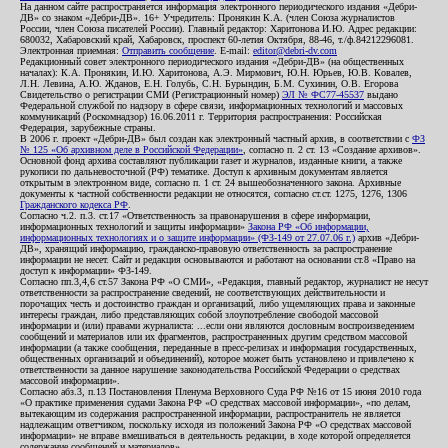
На данном сайте распространяется информация электронного периодического издания «Дебри-
ДВ» со знаком «Дебри-ДВ». 16+ Учредитель: Пронякин К.А. (член Союза журналистов
России, член Союза писателей России). Главный редактор: Харитонова И.Ю. Адрес редакции:
680032, Хабаровский край, Хабаровск, проспект 60-летия Октября, 88-46, т./ф.84212296081.
Электронная приемная:
Отправить сообщение
. E-mail:
editor@debri-dv.com
Редакционный совет электронного периодического издания «Дебри-ДВ» (на общественных
началах): К.А. Пронякин, И.Ю. Харитонова, А.Э. Мирмович, Ю.Н. Юрьев, Ю.В. Ковалев,
Л.Н. Левина, А.Ю. Жданов, Е.Н. Голубь, С.Н. Бурындин, Б.М. Сухинин, О.В. Егорова
Свидетельство о регистрации СМИ (Регистрационный номер)
ЭЛ № ФС77-45537
выдано
Федеральной службой по надзору в сфере связи, информационных технологий и массовых
коммуникаций (Роскомнадзор) 16.06.2011 г. Территория распространения: Российская
Федерация, зарубежные страны.
В 2006 г. проект «Дебри-ДВ» был создан как электронный частный архив, в соответствии с
ФЗ
№ 125 «Об архивном деле в Российской Федерации»
, согласно п. 2 ст. 13 «Создание архивов».
Основной фонд архива составляют публикации газет и журналов, изданные книги, а также
рукописи по дальневосточной (РФ) тематике. Доступ к архивным документам является
открытым в электронном виде, согласно п. 1 ст. 24 вышеобозначенного закона. Архивные
документы к частной собственности редакции не относятся, согласно ст.ст. 1275, 1276, 1306
Гражданского кодекса РФ
.
Согласно ч.2. п.3. ст.17 «Ответственность за правонарушения в сфере информации,
информационных технологий и защиты информации»
Закона РФ «Об информации,
информационных технологиях и о защите информации» (ФЗ-149 от 27.07.06 г.)
архив «Дебри-
ДВ», хранящий информацию, гражданско-правовую ответственность за распространение
информации не несет. Сайт и редакция основываются и работают на основании ст.8 «Право на
доступ к информации» ФЗ-149.
Согласно пп.3,4,6 ст.57 Закона РФ «О СМИ», «Редакция, главный редактор, журналист не несут
ответственности за распространение сведений, не соответствующих действительности и
порочащих честь и достоинство граждан и организаций, либо ущемляющих права и законные
интересы граждан, либо представляющих собой злоупотребление свободой массовой
информации и (или) правами журналиста: ...если они являются дословным воспроизведением
сообщений и материалов или их фрагментов, распространенных другим средством массовой
информации (а также сообщения, переданные в пресс-релизах и информация государственных,
общественных организаций и объединений), которое может быть установлено и привлечено к
ответственности за данное нарушение законодательства Российской Федерации о средствах
массовой информации».
Согласно абз.3, п.13 Постановления Пленума Верховного Суда РФ №16 от 15 июня 2010 года
«О практике применения судами Закона РФ «О средствах массовой информации», «по делам,
вытекающим из содержания распространенной информации, распространитель не является
надлежащим ответчиком, поскольку исходя из положений Закона РФ «О средствах массовой
информации» не вправе вмешиваться в деятельность редакции, в ходе которой определяется
содержание сообщений и материалов».