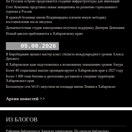
На Русском острове продолжается создание инфраструктуры для инноваций
Олег Кожемяко представил новые инициативы по развитию горнолыжного
туризма в России
В краевой больнице имени Владимирцева освоили новую методику
восстановления после инсульта
Дальневосточная студия кинохроники получила поддержку Дмитрия Демешина
Новый циклон приближается к Хабаровскому краю
05.08.2026
В Биробиджане прошел мастер-класс стилиста международного уровня Алекса
Датского
В Хабаровском крае подготовились к возможному повышению уровня Амура
Более 40 социальных выплат проиндексируют в Хабаровском крае в 2027 году
Более 1 000 тонн бензина и дизтоплива доставили в северные территории
Хабаровского края
Бесплатную сеть Wi-Fi запустили на площади имени Ленина в Хабаровске
Архив новостей >>
ИЗ БЛОГОВ
Районная библиотека в Амурске уничтожена. На очереди библиотека