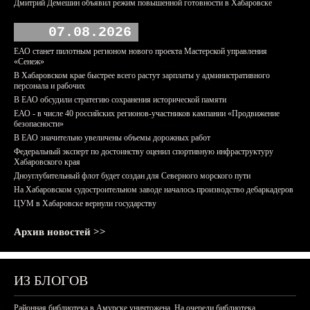
Дмитрий Демешин объявил режим повышенной готовности в Хабаровске
07.08.2026
ЕАО станет пилотным регионом нового проекта Мастерской управления
«Сенеж»
В Хабаровском крае быстрее всего растут зарплаты у административного
персонала и рабочих
В ЕАО обсудили стратегию сохранения исторической памяти
ЕАО - в числе 40 российских регионов-участников кампании «Продвижение
безопасности»
В ЕАО значительно увеличены объемы дорожных работ
Федеральный эксперт по достоинству оценил спортивную инфраструктуру
Хабаровского края
Дноуглубительный флот будет создан для Северного морского пути
На Хабаровском судостроительном заводе началось производство дебаркадеров
ЦУМ в Хабаровске вернули государству
Архив новостей >>
ИЗ БЛОГОВ
Районная библиотека в Амурске уничтожена. На очереди библиотека