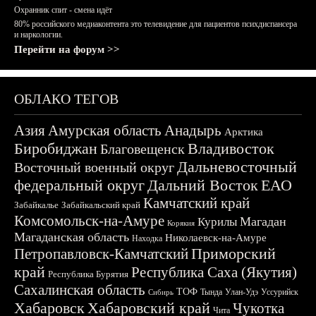
Охранник спит - смена идёт
80% российского медиаконтента это телевидение для пациентов психдиспансера
и наркологии.
Перейти на форум >>
ОБЛАКО ТЕГОВ
Азия
Амурская область
Анадырь
Арктика
Биробиджан
Владивосток
Благовещенск
Дальневосточный
Восточный военный округ
федеральный округ
Дальний Восток
ЕАО
Камчатский край
Забайкалье
Забайкальский край
Комсомольск-на-Амуре
Магадан
Курилы
Корякия
Магаданская область
Николаевск-на-Амуре
Находка
Приморский
Петропавловск-Камчатский
край
Республика Саха (Якутия)
Республика Бурятия
Сахалинская область
ТОФ
Тында
Улан-Удэ
Уссурийск
Сибирь
Хабаровск
Хабаровский край
Чукотка
Чита