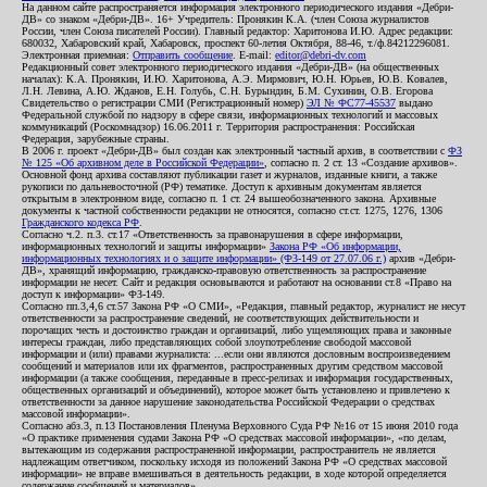
На данном сайте распространяется информация электронного периодического издания «Дебри-
ДВ» со знаком «Дебри-ДВ». 16+ Учредитель: Пронякин К.А. (член Союза журналистов
России, член Союза писателей России). Главный редактор: Харитонова И.Ю. Адрес редакции:
680032, Хабаровский край, Хабаровск, проспект 60-летия Октября, 88-46, т./ф.84212296081.
Электронная приемная:
Отправить сообщение
. E-mail:
editor@debri-dv.com
Редакционный совет электронного периодического издания «Дебри-ДВ» (на общественных
началах): К.А. Пронякин, И.Ю. Харитонова, А.Э. Мирмович, Ю.Н. Юрьев, Ю.В. Ковалев,
Л.Н. Левина, А.Ю. Жданов, Е.Н. Голубь, С.Н. Бурындин, Б.М. Сухинин, О.В. Егорова
Свидетельство о регистрации СМИ (Регистрационный номер)
ЭЛ № ФС77-45537
выдано
Федеральной службой по надзору в сфере связи, информационных технологий и массовых
коммуникаций (Роскомнадзор) 16.06.2011 г. Территория распространения: Российская
Федерация, зарубежные страны.
В 2006 г. проект «Дебри-ДВ» был создан как электронный частный архив, в соответствии с
ФЗ
№ 125 «Об архивном деле в Российской Федерации»
, согласно п. 2 ст. 13 «Создание архивов».
Основной фонд архива составляют публикации газет и журналов, изданные книги, а также
рукописи по дальневосточной (РФ) тематике. Доступ к архивным документам является
открытым в электронном виде, согласно п. 1 ст. 24 вышеобозначенного закона. Архивные
документы к частной собственности редакции не относятся, согласно ст.ст. 1275, 1276, 1306
Гражданского кодекса РФ
.
Согласно ч.2. п.3. ст.17 «Ответственность за правонарушения в сфере информации,
информационных технологий и защиты информации»
Закона РФ «Об информации,
информационных технологиях и о защите информации» (ФЗ-149 от 27.07.06 г.)
архив «Дебри-
ДВ», хранящий информацию, гражданско-правовую ответственность за распространение
информации не несет. Сайт и редакция основываются и работают на основании ст.8 «Право на
доступ к информации» ФЗ-149.
Согласно пп.3,4,6 ст.57 Закона РФ «О СМИ», «Редакция, главный редактор, журналист не несут
ответственности за распространение сведений, не соответствующих действительности и
порочащих честь и достоинство граждан и организаций, либо ущемляющих права и законные
интересы граждан, либо представляющих собой злоупотребление свободой массовой
информации и (или) правами журналиста: ...если они являются дословным воспроизведением
сообщений и материалов или их фрагментов, распространенных другим средством массовой
информации (а также сообщения, переданные в пресс-релизах и информация государственных,
общественных организаций и объединений), которое может быть установлено и привлечено к
ответственности за данное нарушение законодательства Российской Федерации о средствах
массовой информации».
Согласно абз.3, п.13 Постановления Пленума Верховного Суда РФ №16 от 15 июня 2010 года
«О практике применения судами Закона РФ «О средствах массовой информации», «по делам,
вытекающим из содержания распространенной информации, распространитель не является
надлежащим ответчиком, поскольку исходя из положений Закона РФ «О средствах массовой
информации» не вправе вмешиваться в деятельность редакции, в ходе которой определяется
содержание сообщений и материалов».