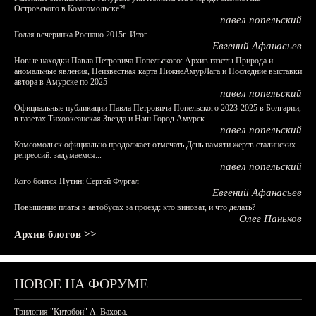
Островского в Комсомольске?!
павел попельский
Голая вечеринка Роснано 2015г. Итог.
Евгений Афанасьев
Новые находки Павла Петровича Попельского: Архив газеты Природа и
аномальные явления, Неизвестная карта НижнеАмурЛага и Последние выставки
автора в Амурске по 2025
павел попельский
Официальные публикации Павла Петровича Попельского 2023-2025 в Болгарии,
в газетах Тихоокеанская Звезда и Наш Город Амурск
павел попельский
Комсомольск официально продолжает отмечать День памяти жертв сталинских
репрессий: задумаемся...
павел попельский
Кого боится Путин: Сергей Фургал
Евгений Афанасьев
Повышение платы в автобусах за проезд: кто виноват, и что делать?
Олег Паньков
Архив блогов >>
НОВОЕ НА ФОРУМЕ
Трилогия "Китобои" А. Вахова.