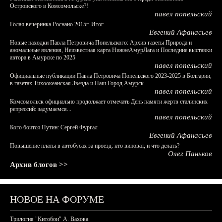
Островского в Комсомольске?!
павел попельский
Голая вечеринка Роснано 2015г. Итог.
Евгений Афанасьев
Новые находки Павла Петровича Попельского: Архив газеты Природа и
аномальные явления, Неизвестная карта НижнеАмурЛага и Последние выставки
автора в Амурске по 2025
павел попельский
Официальные публикации Павла Петровича Попельского 2023-2025 в Болгарии,
в газетах Тихоокеанская Звезда и Наш Город Амурск
павел попельский
Комсомольск официально продолжает отмечать День памяти жертв сталинских
репрессий: задумаемся...
павел попельский
Кого боится Путин: Сергей Фургал
Евгений Афанасьев
Повышение платы в автобусах за проезд: кто виноват, и что делать?
Олег Паньков
Архив блогов >>
НОВОЕ НА ФОРУМЕ
Трилогия "Китобои" А. Вахова.