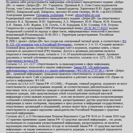
На данном сайте распространяется информация электронного периодического издания «Дебри-
ДВ» со знаком «Дебри-ДВ». 16+ Учредитель: Пронякин К.А. (член Союза журналистов
России, член Союза писателей России). Главный редактор: Харитонова И.Ю. Адрес редакции:
680032, Хабаровский край, Хабаровск, проспект 60-летия Октября, 88-46, т./ф.84212296081.
Электронная приемная:
Отправить сообщение
. E-mail:
editor@debri-dv.com
Редакционный совет электронного периодического издания «Дебри-ДВ» (на общественных
началах): К.А. Пронякин, И.Ю. Харитонова, А.Э. Мирмович, Ю.Н. Юрьев, Ю.В. Ковалев,
Л.Н. Левина, А.Ю. Жданов, Е.Н. Голубь, С.Н. Бурындин, Б.М. Сухинин, О.В. Егорова
Свидетельство о регистрации СМИ (Регистрационный номер)
ЭЛ № ФС77-45537
выдано
Федеральной службой по надзору в сфере связи, информационных технологий и массовых
коммуникаций (Роскомнадзор) 16.06.2011 г. Территория распространения: Российская
Федерация, зарубежные страны.
В 2006 г. проект «Дебри-ДВ» был создан как электронный частный архив, в соответствии с
ФЗ
№ 125 «Об архивном деле в Российской Федерации»
, согласно п. 2 ст. 13 «Создание архивов».
Основной фонд архива составляют публикации газет и журналов, изданные книги, а также
рукописи по дальневосточной (РФ) тематике. Доступ к архивным документам является
открытым в электронном виде, согласно п. 1 ст. 24 вышеобозначенного закона. Архивные
документы к частной собственности редакции не относятся, согласно ст.ст. 1275, 1276, 1306
Гражданского кодекса РФ
.
Согласно ч.2. п.3. ст.17 «Ответственность за правонарушения в сфере информации,
информационных технологий и защиты информации»
Закона РФ «Об информации,
информационных технологиях и о защите информации» (ФЗ-149 от 27.07.06 г.)
архив «Дебри-
ДВ», хранящий информацию, гражданско-правовую ответственность за распространение
информации не несет. Сайт и редакция основываются и работают на основании ст.8 «Право на
доступ к информации» ФЗ-149.
Согласно пп.3,4,6 ст.57 Закона РФ «О СМИ», «Редакция, главный редактор, журналист не несут
ответственности за распространение сведений, не соответствующих действительности и
порочащих честь и достоинство граждан и организаций, либо ущемляющих права и законные
интересы граждан, либо представляющих собой злоупотребление свободой массовой
информации и (или) правами журналиста: ...если они являются дословным воспроизведением
сообщений и материалов или их фрагментов, распространенных другим средством массовой
информации (а также сообщения, переданные в пресс-релизах и информация государственных,
общественных организаций и объединений), которое может быть установлено и привлечено к
ответственности за данное нарушение законодательства Российской Федерации о средствах
массовой информации».
Согласно абз.3, п.13 Постановления Пленума Верховного Суда РФ №16 от 15 июня 2010 года
«О практике применения судами Закона РФ «О средствах массовой информации», «по делам,
вытекающим из содержания распространенной информации, распространитель не является
надлежащим ответчиком, поскольку исходя из положений Закона РФ «О средствах массовой
информации» не вправе вмешиваться в деятельность редакции, в ходе которой определяется
содержание сообщений и материалов».