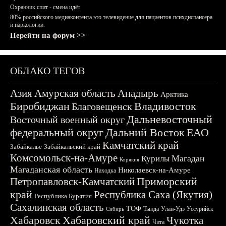
Охранник спит - смена идёт
80% российского медиаконтента это телевидение для пациентов психдиспансера
и наркологии.
Перейти на форум >>
ОБЛАКО ТЕГОВ
Азия
Амурская область
Анадырь
Арктика
Биробиджан
Владивосток
Благовещенск
Дальневосточный
Восточный военный округ
федеральный округ
Дальний Восток
ЕАО
Камчатский край
Забайкалье
Забайкальский край
Комсомольск-на-Амуре
Магадан
Курилы
Корякия
Магаданская область
Николаевск-на-Амуре
Находка
Приморский
Петропавловск-Камчатский
край
Республика Саха (Якутия)
Республика Бурятия
Сахалинская область
ТОФ
Тында
Улан-Удэ
Уссурийск
Сибирь
Хабаровск
Хабаровский край
Чукотка
Чита