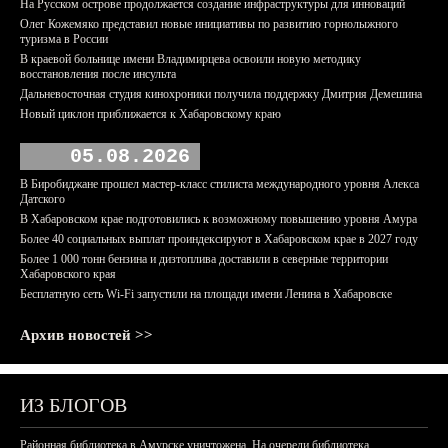
На Русском острове продолжается создание инфраструктуры для инноваций
Олег Кожемяко представил новые инициативы по развитию горнолыжного
туризма в России
В краевой больнице имени Владимирцева освоили новую методику
восстановления после инсульта
Дальневосточная студия кинохроники получила поддержку Дмитрия Демешина
Новый циклон приближается к Хабаровскому краю
05.08.2026
В Биробиджане прошел мастер-класс стилиста международного уровня Алекса
Датского
В Хабаровском крае подготовились к возможному повышению уровня Амура
Более 40 социальных выплат проиндексируют в Хабаровском крае в 2027 году
Более 1 000 тонн бензина и дизтоплива доставили в северные территории
Хабаровского края
Бесплатную сеть Wi-Fi запустили на площади имени Ленина в Хабаровске
Архив новостей >>
ИЗ БЛОГОВ
Районная библиотека в Амурске уничтожена. На очереди библиотека