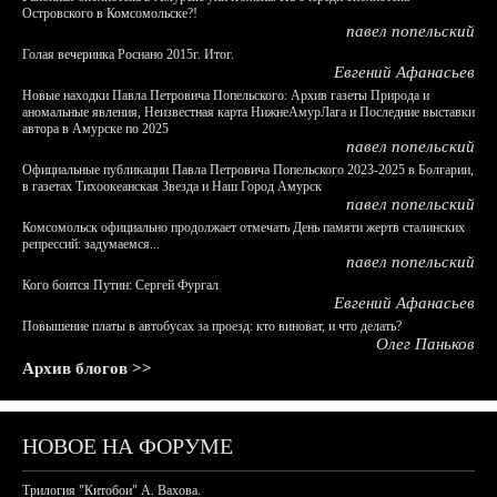
Островского в Комсомольске?!
павел попельский
Голая вечеринка Роснано 2015г. Итог.
Евгений Афанасьев
Новые находки Павла Петровича Попельского: Архив газеты Природа и
аномальные явления, Неизвестная карта НижнеАмурЛага и Последние выставки
автора в Амурске по 2025
павел попельский
Официальные публикации Павла Петровича Попельского 2023-2025 в Болгарии,
в газетах Тихоокеанская Звезда и Наш Город Амурск
павел попельский
Комсомольск официально продолжает отмечать День памяти жертв сталинских
репрессий: задумаемся...
павел попельский
Кого боится Путин: Сергей Фургал
Евгений Афанасьев
Повышение платы в автобусах за проезд: кто виноват, и что делать?
Олег Паньков
Архив блогов >>
НОВОЕ НА ФОРУМЕ
Трилогия "Китобои" А. Вахова.