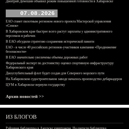
Дмитрий Демешин объявил режим повышенной готовности в Хабаровске
07.08.2026
ЕАО станет пилотным регионом нового проекта Мастерской управления
«Сенеж»
В Хабаровском крае быстрее всего растут зарплаты у административного
персонала и рабочих
В ЕАО обсудили стратегию сохранения исторической памяти
ЕАО - в числе 40 российских регионов-участников кампании «Продвижение
безопасности»
В ЕАО значительно увеличены объемы дорожных работ
Федеральный эксперт по достоинству оценил спортивную инфраструктуру
Хабаровского края
Дноуглубительный флот будет создан для Северного морского пути
На Хабаровском судостроительном заводе началось производство дебаркадеров
ЦУМ в Хабаровске вернули государству
Архив новостей >>
ИЗ БЛОГОВ
Районная библиотека в Амурске уничтожена. На очереди библиотека