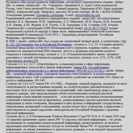
На данном сайте распространяется информация электронного периодического издания «Дебри-
ДВ» со знаком «Дебри-ДВ». 16+ Учредитель: Пронякин К.А. (член Союза журналистов
России, член Союза писателей России). Главный редактор: Харитонова И.Ю. Адрес редакции:
680032, Хабаровский край, Хабаровск, проспект 60-летия Октября, 88-46, т./ф.84212296081.
Электронная приемная:
Отправить сообщение
. E-mail:
editor@debri-dv.com
Редакционный совет электронного периодического издания «Дебри-ДВ» (на общественных
началах): К.А. Пронякин, И.Ю. Харитонова, А.Э. Мирмович, Ю.Н. Юрьев, Ю.В. Ковалев,
Л.Н. Левина, А.Ю. Жданов, Е.Н. Голубь, С.Н. Бурындин, Б.М. Сухинин, О.В. Егорова
Свидетельство о регистрации СМИ (Регистрационный номер)
ЭЛ № ФС77-45537
выдано
Федеральной службой по надзору в сфере связи, информационных технологий и массовых
коммуникаций (Роскомнадзор) 16.06.2011 г. Территория распространения: Российская
Федерация, зарубежные страны.
В 2006 г. проект «Дебри-ДВ» был создан как электронный частный архив, в соответствии с
ФЗ
№ 125 «Об архивном деле в Российской Федерации»
, согласно п. 2 ст. 13 «Создание архивов».
Основной фонд архива составляют публикации газет и журналов, изданные книги, а также
рукописи по дальневосточной (РФ) тематике. Доступ к архивным документам является
открытым в электронном виде, согласно п. 1 ст. 24 вышеобозначенного закона. Архивные
документы к частной собственности редакции не относятся, согласно ст.ст. 1275, 1276, 1306
Гражданского кодекса РФ
.
Согласно ч.2. п.3. ст.17 «Ответственность за правонарушения в сфере информации,
информационных технологий и защиты информации»
Закона РФ «Об информации,
информационных технологиях и о защите информации» (ФЗ-149 от 27.07.06 г.)
архив «Дебри-
ДВ», хранящий информацию, гражданско-правовую ответственность за распространение
информации не несет. Сайт и редакция основываются и работают на основании ст.8 «Право на
доступ к информации» ФЗ-149.
Согласно пп.3,4,6 ст.57 Закона РФ «О СМИ», «Редакция, главный редактор, журналист не несут
ответственности за распространение сведений, не соответствующих действительности и
порочащих честь и достоинство граждан и организаций, либо ущемляющих права и законные
интересы граждан, либо представляющих собой злоупотребление свободой массовой
информации и (или) правами журналиста: ...если они являются дословным воспроизведением
сообщений и материалов или их фрагментов, распространенных другим средством массовой
информации (а также сообщения, переданные в пресс-релизах и информация государственных,
общественных организаций и объединений), которое может быть установлено и привлечено к
ответственности за данное нарушение законодательства Российской Федерации о средствах
массовой информации».
Согласно абз.3, п.13 Постановления Пленума Верховного Суда РФ №16 от 15 июня 2010 года
«О практике применения судами Закона РФ «О средствах массовой информации», «по делам,
вытекающим из содержания распространенной информации, распространитель не является
надлежащим ответчиком, поскольку исходя из положений Закона РФ «О средствах массовой
информации» не вправе вмешиваться в деятельность редакции, в ходе которой определяется
содержание сообщений и материалов».