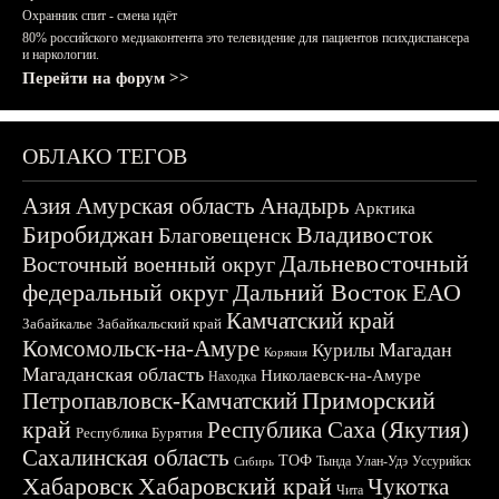
Охранник спит - смена идёт
80% российского медиаконтента это телевидение для пациентов психдиспансера
и наркологии.
Перейти на форум >>
ОБЛАКО ТЕГОВ
Азия
Амурская область
Анадырь
Арктика
Биробиджан
Владивосток
Благовещенск
Дальневосточный
Восточный военный округ
федеральный округ
Дальний Восток
ЕАО
Камчатский край
Забайкалье
Забайкальский край
Комсомольск-на-Амуре
Магадан
Курилы
Корякия
Магаданская область
Николаевск-на-Амуре
Находка
Приморский
Петропавловск-Камчатский
край
Республика Саха (Якутия)
Республика Бурятия
Сахалинская область
ТОФ
Тында
Улан-Удэ
Уссурийск
Сибирь
Хабаровск
Хабаровский край
Чукотка
Чита