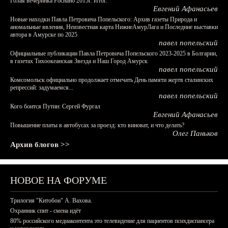
Голая вечеринка Роснано 2015г. Итог.
Евгений Афанасьев
Новые находки Павла Петровича Попельского: Архив газеты Природа и
аномальные явления, Неизвестная карта НижнеАмурЛага и Последние выставки
автора в Амурске по 2025
павел попельский
Официальные публикации Павла Петровича Попельского 2023-2025 в Болгарии,
в газетах Тихоокеанская Звезда и Наш Город Амурск
павел попельский
Комсомольск официально продолжает отмечать День памяти жертв сталинских
репрессий: задумаемся...
павел попельский
Кого боится Путин: Сергей Фургал
Евгений Афанасьев
Повышение платы в автобусах за проезд: кто виноват, и что делать?
Олег Паньков
Архив блогов >>
НОВОЕ НА ФОРУМЕ
Трилогия "Китобои" А. Вахова.
Охранник спит - смена идёт
80% российского медиаконтента это телевидение для пациентов психдиспансера