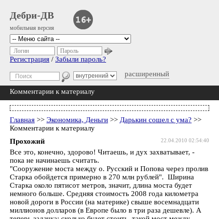
Дебри-ДВ
мобильная версия
Логин
Пароль
Регистрация
/
Забыли пароль?
расширенный
Комментарии к материалу
Главная
>>
Экономика, Деньги
>>
Дарькин сошел с ума?
>>
Комментарии к материалу
Прохожий
22.04.2010 02:54:40
Все это, конечно, здорово! Читаешь, и дух захватывает, -
пока не начинаешь считать.
"Сооружение моста между о. Русский и Попова через пролив
Старка обойдется примерно в 270 млн рублей". Ширина
Старка около пятисот метров, значит, длина моста будет
немного больше. Средняя стоимость 2008 года километра
новой дороги в России (на материке) свыше восемнадцати
миллионов долларов (в Европе было в три раза дешевле). А
теперь задачка: сколько будет стоить такой мост между