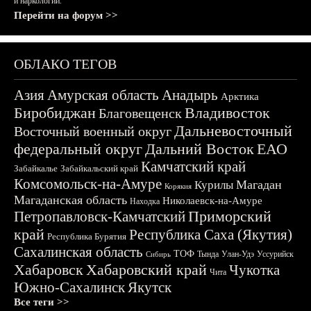
и наркологии.
Перейти на форум >>
ОБЛАКО ТЕГОВ
Азия
Амурская область
Анадырь
Арктика
Биробиджан
Владивосток
Благовещенск
Дальневосточный
Восточный военный округ
федеральный округ
Дальний Восток
ЕАО
Камчатский край
Забайкалье
Забайкальский край
Комсомольск-на-Амуре
Магадан
Курилы
Корякия
Магаданская область
Николаевск-на-Амуре
Находка
Приморский
Петропавловск-Камчатский
край
Республика Саха (Якутия)
Республика Бурятия
Сахалинская область
ТОФ
Тында
Улан-Удэ
Уссурийск
Сибирь
Хабаровск
Хабаровский край
Чукотка
Чита
Южно-Сахалинск
Якутск
Все теги >>