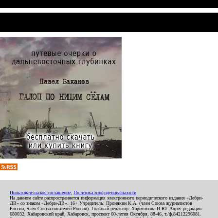
Пользовательское соглашение
,
Политика конфиденциальности
На данном сайте распространяется информация электронного периодического издания «Дебри-
ДВ» со знаком «Дебри-ДВ». 16+ Учредитель: Пронякин К.А. (член Союза журналистов
России, член Союза писателей России). Главный редактор: Харитонова И.Ю. Адрес редакции:
680032, Хабаровский край, Хабаровск, проспект 60-летия Октября, 88-46, т./ф.84212296081.