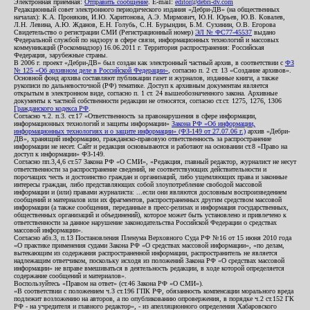
Электронная приемная:
Отправить сообщение
. E-mail:
editor@debri-dv.com
Редакционный совет электронного периодического издания «Дебри-ДВ» (на общественных
началах): К.А. Пронякин, И.Ю. Харитонова, А.Э. Мирмович, Ю.Н. Юрьев, Ю.В. Ковалев,
Л.Н. Левина, А.Ю. Жданов, Е.Н. Голубь, С.Н. Бурындин, Б.М. Сухинин, О.В. Егорова
Свидетельство о регистрации СМИ (Регистрационный номер)
ЭЛ № ФС77-45537
выдано
Федеральной службой по надзору в сфере связи, информационных технологий и массовых
коммуникаций (Роскомнадзор) 16.06.2011 г. Территория распространения: Российская
Федерация, зарубежные страны.
В 2006 г. проект «Дебри-ДВ» был создан как электронный частный архив, в соответствии с
ФЗ
№ 125 «Об архивном деле в Российской Федерации»
, согласно п. 2 ст. 13 «Создание архивов».
Основной фонд архива составляют публикации газет и журналов, изданные книги, а также
рукописи по дальневосточной (РФ) тематике. Доступ к архивным документам является
открытым в электронном виде, согласно п. 1 ст. 24 вышеобозначенного закона. Архивные
документы к частной собственности редакции не относятся, согласно ст.ст. 1275, 1276, 1306
Гражданского кодекса РФ
.
Согласно ч.2. п.3. ст.17 «Ответственность за правонарушения в сфере информации,
информационных технологий и защиты информации»
Закона РФ «Об информации,
информационных технологиях и о защите информации» (ФЗ-149 от 27.07.06 г.)
архив «Дебри-
ДВ», хранящий информацию, гражданско-правовую ответственность за распространение
информации не несет. Сайт и редакция основываются и работают на основании ст.8 «Право на
доступ к информации» ФЗ-149.
Согласно пп.3,4,6 ст.57 Закона РФ «О СМИ», «Редакция, главный редактор, журналист не несут
ответственности за распространение сведений, не соответствующих действительности и
порочащих честь и достоинство граждан и организаций, либо ущемляющих права и законные
интересы граждан, либо представляющих собой злоупотребление свободой массовой
информации и (или) правами журналиста: ...если они являются дословным воспроизведением
сообщений и материалов или их фрагментов, распространенных другим средством массовой
информации (а также сообщения, переданные в пресс-релизах и информация государственных,
общественных организаций и объединений), которое может быть установлено и привлечено к
ответственности за данное нарушение законодательства Российской Федерации о средствах
массовой информации».
Согласно абз.3, п.13 Постановления Пленума Верховного Суда РФ №16 от 15 июня 2010 года
«О практике применения судами Закона РФ «О средствах массовой информации», «по делам,
вытекающим из содержания распространенной информации, распространитель не является
надлежащим ответчиком, поскольку исходя из положений Закона РФ «О средствах массовой
информации» не вправе вмешиваться в деятельность редакции, в ходе которой определяется
содержание сообщений и материалов».
Воспользуйтесь «Правом на ответ» (ст.46 Закона РФ «О СМИ»).
«В соответствии с положением ч.3 ст.196 ГПК РФ, обязанность компенсации морального вреда
подлежит возложению на авторов, а по опубликованию опровержения, в порядке ч.2 ст.152 ГК
РФ - на учредителя и главного редактор», - из апелляционного определения Хабаровского