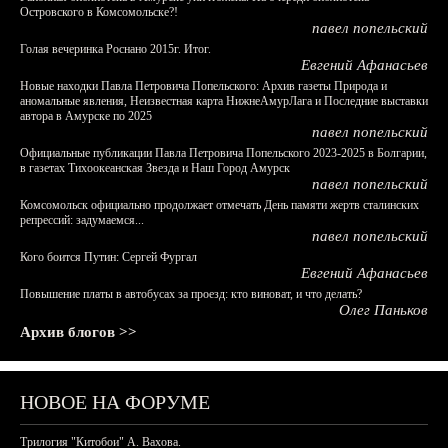
Островского в Комсомольске?!
павел попельский
Голая вечеринка Роснано 2015г. Итог.
Евгений Афанасьев
Новые находки Павла Петровича Попельского: Архив газеты Природа и
аномальные явления, Неизвестная карта НижнеАмурЛага и Последние выставки
автора в Амурске по 2025
павел попельский
Официальные публикации Павла Петровича Попельского 2023-2025 в Болгарии,
в газетах Тихоокеанская Звезда и Наш Город Амурск
павел попельский
Комсомольск официально продолжает отмечать День памяти жертв сталинских
репрессий: задумаемся...
павел попельский
Кого боится Путин: Сергей Фургал
Евгений Афанасьев
Повышение платы в автобусах за проезд: кто виноват, и что делать?
Олег Паньков
Архив блогов >>
НОВОЕ НА ФОРУМЕ
Трилогия "Китобои" А. Вахова.