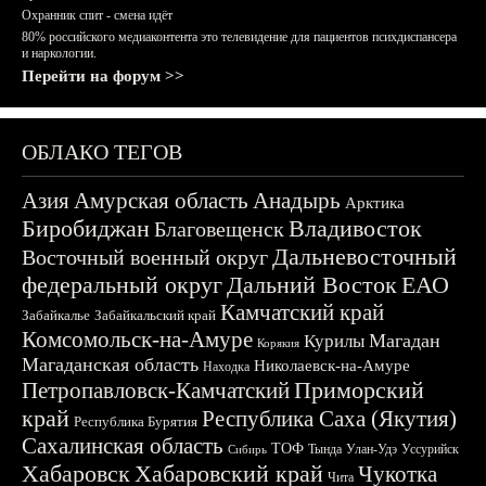
Охранник спит - смена идёт
80% российского медиаконтента это телевидение для пациентов психдиспансера
и наркологии.
Перейти на форум >>
ОБЛАКО ТЕГОВ
Азия
Амурская область
Анадырь
Арктика
Биробиджан
Владивосток
Благовещенск
Дальневосточный
Восточный военный округ
федеральный округ
Дальний Восток
ЕАО
Камчатский край
Забайкалье
Забайкальский край
Комсомольск-на-Амуре
Магадан
Курилы
Корякия
Магаданская область
Николаевск-на-Амуре
Находка
Приморский
Петропавловск-Камчатский
край
Республика Саха (Якутия)
Республика Бурятия
Сахалинская область
ТОФ
Тында
Улан-Удэ
Уссурийск
Сибирь
Хабаровск
Хабаровский край
Чукотка
Чита