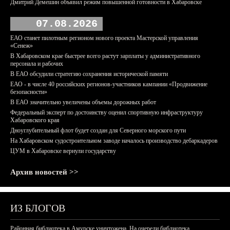
Дмитрий Демешин объявил режим повышенной готовности в Хабаровске
07.08.2026
ЕАО станет пилотным регионом нового проекта Мастерской управления
«Сенеж»
В Хабаровском крае быстрее всего растут зарплаты у административного
персонала и рабочих
В ЕАО обсудили стратегию сохранения исторической памяти
ЕАО - в числе 40 российских регионов-участников кампании «Продвижение
безопасности»
В ЕАО значительно увеличены объемы дорожных работ
Федеральный эксперт по достоинству оценил спортивную инфраструктуру
Хабаровского края
Дноуглубительный флот будет создан для Северного морского пути
На Хабаровском судостроительном заводе началось производство дебаркадеров
ЦУМ в Хабаровске вернули государству
Архив новостей >>
ИЗ БЛОГОВ
Районная библиотека в Амурске уничтожена. На очереди библиотека