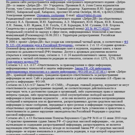
На данном сайте распространяется информация электронного периодического издания «Дебри-
ДВ» со знаком «Дебри-ДВ». 16+ Учредитель: Пронякин К.А. (член Союза журналистов
России, член Союза писателей России). Главный редактор: Харитонова И.Ю. Адрес редакции:
680032, Хабаровский край, Хабаровск, проспект 60-летия Октября, 88-46, т./ф.84212296081.
Электронная приемная:
Отправить сообщение
. E-mail:
editor@debri-dv.com
Редакционный совет электронного периодического издания «Дебри-ДВ» (на общественных
началах): К.А. Пронякин, И.Ю. Харитонова, А.Э. Мирмович, Ю.Н. Юрьев, Ю.В. Ковалев,
Л.Н. Левина, А.Ю. Жданов, Е.Н. Голубь, С.Н. Бурындин, Б.М. Сухинин, О.В. Егорова
Свидетельство о регистрации СМИ (Регистрационный номер)
ЭЛ № ФС77-45537
выдано
Федеральной службой по надзору в сфере связи, информационных технологий и массовых
коммуникаций (Роскомнадзор) 16.06.2011 г. Территория распространения: Российская
Федерация, зарубежные страны.
В 2006 г. проект «Дебри-ДВ» был создан как электронный частный архив, в соответствии с
ФЗ
№ 125 «Об архивном деле в Российской Федерации»
, согласно п. 2 ст. 13 «Создание архивов».
Основной фонд архива составляют публикации газет и журналов, изданные книги, а также
рукописи по дальневосточной (РФ) тематике. Доступ к архивным документам является
открытым в электронном виде, согласно п. 1 ст. 24 вышеобозначенного закона. Архивные
документы к частной собственности редакции не относятся, согласно ст.ст. 1275, 1276, 1306
Гражданского кодекса РФ
.
Согласно ч.2. п.3. ст.17 «Ответственность за правонарушения в сфере информации,
информационных технологий и защиты информации»
Закона РФ «Об информации,
информационных технологиях и о защите информации» (ФЗ-149 от 27.07.06 г.)
архив «Дебри-
ДВ», хранящий информацию, гражданско-правовую ответственность за распространение
информации не несет. Сайт и редакция основываются и работают на основании ст.8 «Право на
доступ к информации» ФЗ-149.
Согласно пп.3,4,6 ст.57 Закона РФ «О СМИ», «Редакция, главный редактор, журналист не несут
ответственности за распространение сведений, не соответствующих действительности и
порочащих честь и достоинство граждан и организаций, либо ущемляющих права и законные
интересы граждан, либо представляющих собой злоупотребление свободой массовой
информации и (или) правами журналиста: ...если они являются дословным воспроизведением
сообщений и материалов или их фрагментов, распространенных другим средством массовой
информации (а также сообщения, переданные в пресс-релизах и информация государственных,
общественных организаций и объединений), которое может быть установлено и привлечено к
ответственности за данное нарушение законодательства Российской Федерации о средствах
массовой информации».
Согласно абз.3, п.13 Постановления Пленума Верховного Суда РФ №16 от 15 июня 2010 года
«О практике применения судами Закона РФ «О средствах массовой информации», «по делам,
вытекающим из содержания распространенной информации, распространитель не является
надлежащим ответчиком, поскольку исходя из положений Закона РФ «О средствах массовой
информации» не вправе вмешиваться в деятельность редакции, в ходе которой определяется
содержание сообщений и материалов».