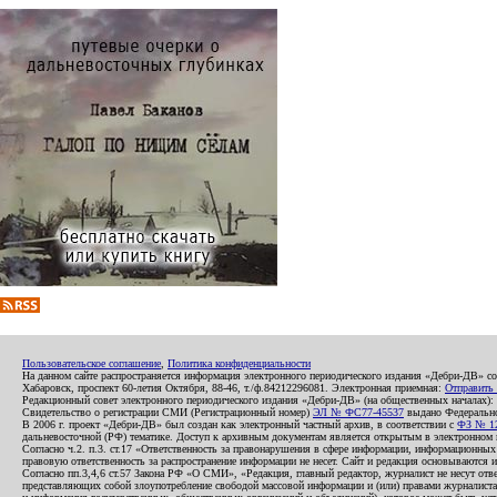
Пользовательское соглашение
,
Политика конфиденциальности
На данном сайте распространяется информация электронного периодического издания «Дебри-ДВ» с
Хабаровск, проспект 60-летия Октября, 88-46, т./ф.84212296081. Электронная приемная:
Отправить
Редакционный совет электронного периодического издания «Дебри-ДВ» (на общественных началах
Свидетельство о регистрации СМИ (Регистрационный номер)
ЭЛ № ФС77-45537
выдано Федеральной
В 2006 г. проект «Дебри-ДВ» был создан как электронный частный архив, в соответствии с
ФЗ № 12
дальневосточной (РФ) тематике. Доступ к архивным документам является открытым в электронном вид
Согласно ч.2. п.3. ст.17 «Ответственность за правонарушения в сфере информации, информационн
правовую ответственность за распространение информации не несет. Сайт и редакция основываются 
Согласно пп.3,4,6 ст.57 Закона РФ «О СМИ», «Редакция, главный редактор, журналист не несут отв
представляющих собой злоупотребление свободой массовой информации и (или) правами журналиста: