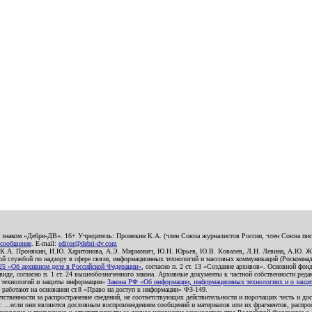
о знаком «Дебри-ДВ». 16+ Учредитель: Пронякин К.А. (член Союза журналистов России, член Союза писа
 сообщение
. E-mail:
editor@debri-dv.com
): К.А. Пронякин, И.Ю. Харитонова, А.Э. Мирмович, Ю.Н. Юрьев, Ю.В. Ковалев, Л.Н. Левина, А.Ю. Ж
 службой по надзору в сфере связи, информационных технологий и массовых коммуникаций (Роскомнадзо
5 «Об архивном деле в Российской Федерации»
, согласно п. 2 ст. 13 «Создание архивов». Основной фон
е, согласно п. 1 ст. 24 вышеобозначенного закона. Архивные документы к частной собственности редакци
ых технологий и защиты информации»
Закона РФ «Об информации, информационных технологиях и о защите
и работают на основании ст.8 «Право на доступ к информации» ФЗ-149.
етственности за распространение сведений, не соответствующих действительности и порочащих честь и д
 ...если они являются дословным воспроизведением сообщений и материалов или их фрагментов, распро