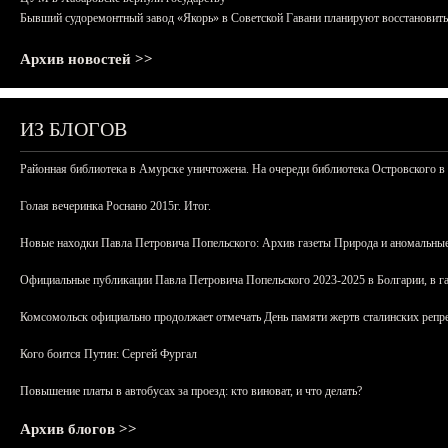
Бывший судоремонтный завод «Якорь» в Советской Гавани планируют восстановить
Архив новостей >>
ИЗ БЛОГОВ
Районная библиотека в Амурске уничтожена. На очереди библиотека Островского в
Голая вечеринка Роснано 2015г. Итог.
Новые находки Павла Петровича Попельского: Архив газеты Природа и аномальные
Официальные публикации Павла Петровича Попельского 2023-2025 в Болгарии, в г
Комсомольск официально продолжает отмечать День памяти жертв сталинских репрес
Кого боится Путин: Сергей Фургал
Повышение платы в автобусах за проезд: кто виноват, и что делать?
Архив блогов >>