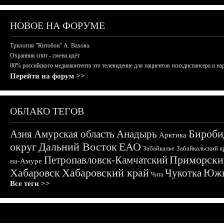
НОВОЕ НА ФОРУМЕ
Трилогия "Китобои" А. Вахова.
Охранник спит - смена идёт
80% российского медиаконтента это телевидение для пациентов психдиспансера и на
Перейти на форум >>
ОБЛАКО ТЕГОВ
Бироби
Азия
Амурская область
Анадырь
Арктика
округ
Дальний Восток
ЕАО
Забайкалье
Забайкальский к
Приморски
Петропавловск-Камчатский
на-Амуре
Хабаровск
Хабаровский край
Чукотка
Южн
Чита
Все теги >>