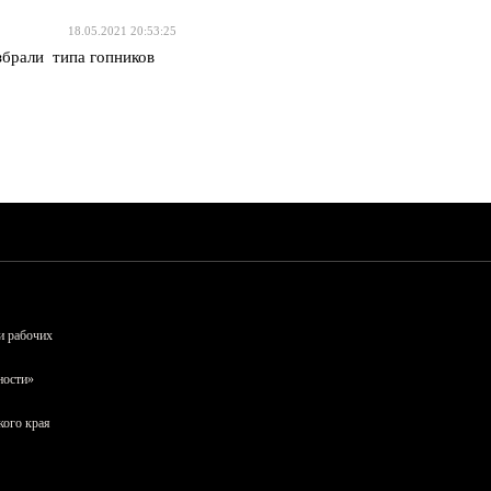
18.05.2021 20:53:25
избрали типа гопников
и рабочих
ности»
кого края