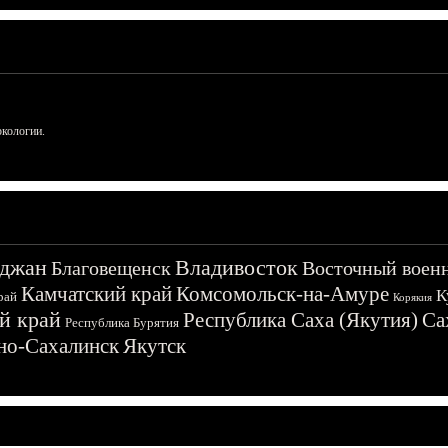
ркологии.
джан
Владивосток
Благовещенск
Восточный воен
Камчатский край
Комсомольск-на-Амуре
К
рай
Корякия
й край
Республика Саха (Якутия)
Са
Республика Бурятия
о-Сахалинск
Якутск