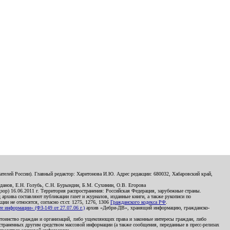
телей России). Главный редактор: Харитонова И.Ю. Адрес редакции: 680032, Хабаровский край,
данов, Е.Н. Голубь, С.Н. Бурындин, Б.М. Сухинин, О.В. Егорова
р) 16.06.2011 г. Территория распространения: Российская Федерация, зарубежные страны.
д архива составляют публикации газет и журналов, изданные книги, а также рукописи по
и не относятся, согласно ст.ст. 1275, 1276, 1306
Гражданского кодекса РФ
.
 информации» (ФЗ-149 от 27.07.06 г.)
архив «Дебри-ДВ», хранящий информацию, гражданско-
остоинство граждан и организаций, либо ущемляющих права и законные интересы граждан, либо
страненных другим средством массовой информации (а также сообщения, переданные в пресс-релизах