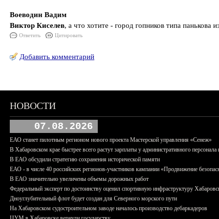
Воеводин Вадим
Виктор Киселев
, а что хотите - город гопников типа панькова 
Ответить
Цитировать
Добавить комментарий
НОВОСТИ
07.08.2026
ЕАО станет пилотным регионом нового проекта Мастерской управления «Сенеж»
В Хабаровском крае быстрее всего растут зарплаты у административного персонала 
В ЕАО обсудили стратегию сохранения исторической памяти
ЕАО - в числе 40 российских регионов-участников кампании «Продвижение безопас
В ЕАО значительно увеличены объемы дорожных работ
Федеральный эксперт по достоинству оценил спортивную инфраструктуру Хабаровс
Дноуглубительный флот будет создан для Северного морского пути
На Хабаровском судостроительном заводе началось производство дебаркадеров
ЦУМ в Хабаровске вернули государству