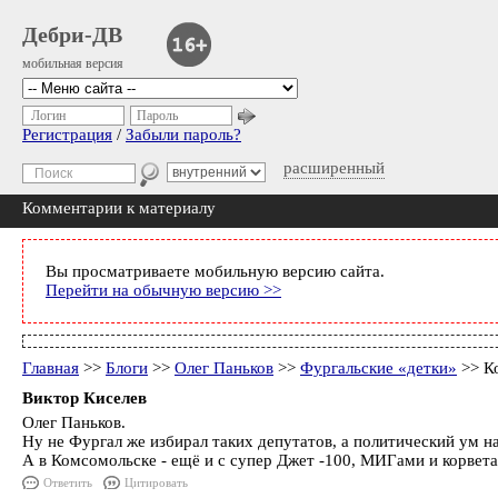
Дебри-ДВ
мобильная версия
Логин
Пароль
Регистрация
/
Забыли пароль?
расширенный
Комментарии к материалу
Вы просматриваете мобильную версию сайта.
Перейти на обычную версию >>
Главная
>>
Блоги
>>
Олег Паньков
>>
Фургальские «детки»
>> К
Виктор Киселев
Олег Паньков.
Ну не Фургал же избирал таких депутатов, а политический ум на
А в Комсомольске - ещё и с супер Джет -100, МИГами и корвета
Ответить
Цитировать