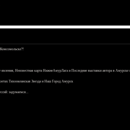
 Комсомольске?!
 явления, Неизвестная карта НижнеАмурЛага и Последние выставки автора в Амурске 
азетах Тихоокеанская Звезда и Наш Город Амурск
сий: задумаемся...