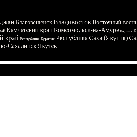
джан
Владивосток
Благовещенск
Восточный воен
Камчатский край
Комсомольск-на-Амуре
К
рай
Корякия
й край
Республика Саха (Якутия)
Са
Республика Бурятия
о-Сахалинск
Якутск