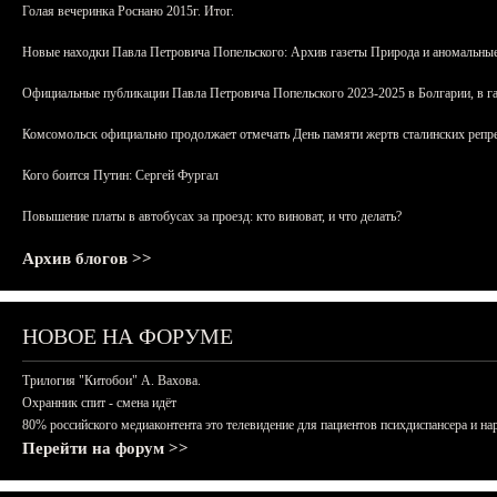
Голая вечеринка Роснано 2015г. Итог.
Новые находки Павла Петровича Попельского: Архив газеты Природа и аномальные
Официальные публикации Павла Петровича Попельского 2023-2025 в Болгарии, в г
Комсомольск официально продолжает отмечать День памяти жертв сталинских репрес
Кого боится Путин: Сергей Фургал
Повышение платы в автобусах за проезд: кто виноват, и что делать?
Архив блогов >>
НОВОЕ НА ФОРУМЕ
Трилогия "Китобои" А. Вахова.
Охранник спит - смена идёт
80% российского медиаконтента это телевидение для пациентов психдиспансера и на
Перейти на форум >>