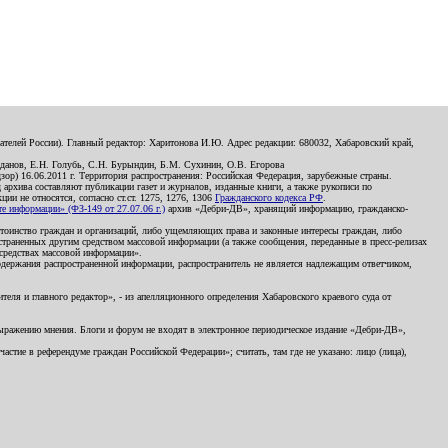
телей России). Главный редактор: Харитонова И.Ю. Адрес редакции: 680032, Хабаровский край,
данов, Е.Н. Голубь, С.Н. Бурындин, Б.М. Сухинин, О.В. Егорова
р) 16.06.2011 г. Территория распространения: Российская Федерация, зарубежные страны.
д архива составляют публикации газет и журналов, изданные книги, а также рукописи по
и не относятся, согласно ст.ст. 1275, 1276, 1306
Гражданского кодекса РФ
.
 информации» (ФЗ-149 от 27.07.06 г.)
архив «Дебри-ДВ», хранящий информацию, гражданско-
остоинство граждан и организаций, либо ущемляющих права и законные интересы граждан, либо
страненных другим средством массовой информации (а также сообщения, переданные в пресс-релизах
 средствах массовой информации».
держания распространенной информации, распространитель не является надлежащим ответчиком,
еля и главного редактор», - из апелляционного определения Хабаровского краевого суда от
 выражению мнения. Блоги и форум не входят в электронное периодическое издание «Дебри-ДВ»,
стие в референдуме граждан Российской Федерации»; считать, там где не указано: лицо (лица),