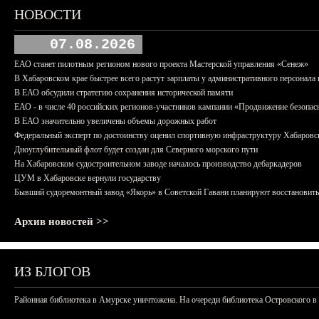
НОВОСТИ
07.08.2026
ЕАО станет пилотным регионом нового проекта Мастерской управления «Сенеж»
В Хабаровском крае быстрее всего растут зарплаты у административного персонала 
В ЕАО обсудили стратегию сохранения исторической памяти
ЕАО - в числе 40 российских регионов-участников кампании «Продвижение безопас
В ЕАО значительно увеличены объемы дорожных работ
Федеральный эксперт по достоинству оценил спортивную инфраструктуру Хабаровс
Дноуглубительный флот будет создан для Северного морского пути
На Хабаровском судостроительном заводе началось производство дебаркадеров
ЦУМ в Хабаровске вернули государству
Бывший судоремонтный завод «Якорь» в Советской Гавани планируют восстановить
Архив новостей >>
ИЗ БЛОГОВ
Районная библиотека в Амурске уничтожена. На очереди библиотека Островского в