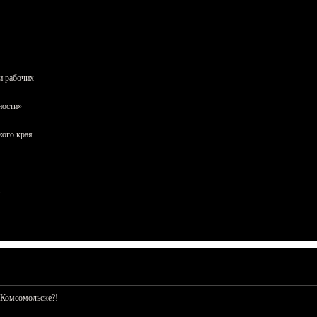
и рабочих
ности»
кого края
 Комсомольске?!