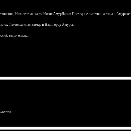
 явления, Неизвестная карта НижнеАмурЛага и Последние выставки автора в Амурске 
азетах Тихоокеанская Звезда и Наш Город Амурск
сий: задумаемся...
ркологии.