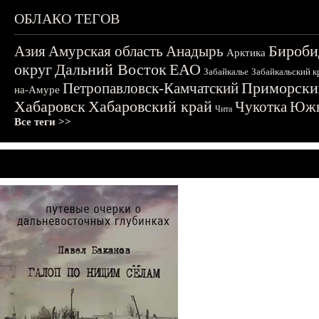
ОБЛАКО ТЕГОВ
Бироби
Азия
Амурская область
Анадырь
Арктика
округ
Дальний Восток
ЕАО
Забайкалье
Забайкальский к
Приморски
Петропавловск-Камчатский
на-Амуре
Хабаровск
Хабаровский край
Чукотка
Южн
Чита
Все теги >>