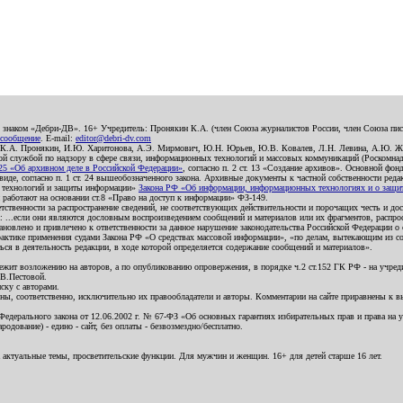
о знаком «Дебри-ДВ». 16+ Учредитель: Пронякин К.А. (член Союза журналистов России, член Союза писа
 сообщение
. E-mail:
editor@debri-dv.com
): К.А. Пронякин, И.Ю. Харитонова, А.Э. Мирмович, Ю.Н. Юрьев, Ю.В. Ковалев, Л.Н. Левина, А.Ю. Ж
 службой по надзору в сфере связи, информационных технологий и массовых коммуникаций (Роскомнадзо
5 «Об архивном деле в Российской Федерации»
, согласно п. 2 ст. 13 «Создание архивов». Основной фон
е, согласно п. 1 ст. 24 вышеобозначенного закона. Архивные документы к частной собственности редакци
ых технологий и защиты информации»
Закона РФ «Об информации, информационных технологиях и о защите
и работают на основании ст.8 «Право на доступ к информации» ФЗ-149.
етственности за распространение сведений, не соответствующих действительности и порочащих честь и д
 ...если они являются дословным воспроизведением сообщений и материалов или их фрагментов, распро
новлено и привлечено к ответственности за данное нарушение законодательства Российской Федерации о
актике применения судами Закона РФ «О средствах массовой информации», «по делам, вытекающим из со
ся в деятельность редакции, в ходе которой определяется содержание сообщений и материалов».
жит возложению на авторов, а по опубликованию опровержения, в порядке ч.2 ст.152 ГК РФ - на учредит
.В.Пестовой.
ску с авторами.
енны, соответственно, исключительно их правообладатели и авторы. Комментарии на сайте приравнены к
дерального закона от 12.06.2002 г. № 67-ФЗ «Об основных гарантиях избирательных прав и права на уча
дование) - едино - сайт, без оплаты - безвозмездно/бесплатно.
 актуальные темы, просветительские функции. Для мужчин и женщин. 16+ для детей старше 16 лет.