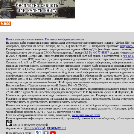
Пользовательское соглашение
,
Политика конфиденциальности
На данном сайте распространяется информация электронного периодического издания «Дебри-ДВ» с
Хабаровск, проспект 60-летия Октября, 88-46, т./ф.84212296081. Электронная приемная:
Отправить
Редакционный совет электронного периодического издания «Дебри-ДВ» (на общественных началах
Свидетельство о регистрации СМИ (Регистрационный номер)
ЭЛ № ФС77-45537
выдано Федеральной
В 2006 г. проект «Дебри-ДВ» был создан как электронный частный архив, в соответствии с
ФЗ № 12
дальневосточной (РФ) тематике. Доступ к архивным документам является открытым в электронном вид
Согласно ч.2. п.3. ст.17 «Ответственность за правонарушения в сфере информации, информационн
правовую ответственность за распространение информации не несет. Сайт и редакция основываются 
Согласно пп.3,4,6 ст.57 Закона РФ «О СМИ», «Редакция, главный редактор, журналист не несут отв
представляющих собой злоупотребление свободой массовой информации и (или) правами журналиста:
и информация государственных, общественных организаций и объединений), которое может быть уста
Согласно абз.3, п.13 Постановления Пленума Верховного Суда РФ №16 от 15 июня 2010 года «О пр
поскольку исходя из положений Закона РФ «О средствах массовой информации» не вправе вмешивать
Воспользуйтесь «Правом на ответ» (ст.46 Закона РФ «О СМИ»).
«В соответствии с положением ч.3 ст.196 ГПК РФ, обязанность компенсации морального вреда подле
22.08.2012 г. (дело №33-5325/2012) председательствующего И.И.Куликовой, судей С.И.Дорожко, Н
Мнения авторов материалов не всегда совпадают с позицией редакции. Редакция не вступает в перепи
Редакция не несет ответственность за содержание внешних ссылок и комментариев. За них ответств
ответственность за достоверность и наполняемость несут авторы.
Политические опросы/голосования проводятся согласно ч.2. ст.46 «Опросы общественного мнения» Фе
заказавшее (заказавших) проведение опроса и оплатившее (оплативших) указанную публикацию (обнаро
Часовой пояс сервера UTC+11 (AEST), фактически +8 мск.
Если вы обнаружили ошибки на сайте, пожалуйста,
сообщите нам об этом
.
Распространение информации о политической, социальной, духовной жизни общества, публикации на
СМИ не получает субсидий.
Адреса сайта:
DEBRI-DV.COM
,
DEBRI-DV.RU
.
В социальных сетях: