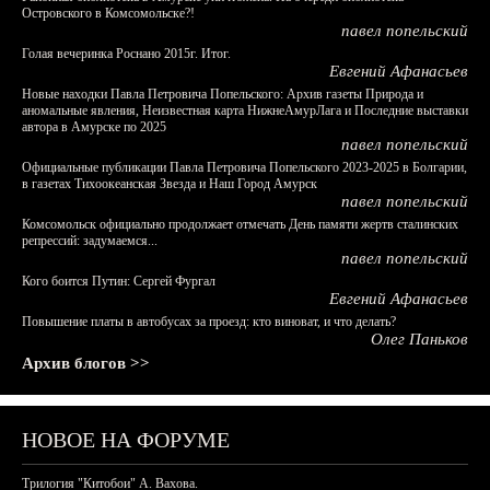
Островского в Комсомольске?!
павел попельский
Голая вечеринка Роснано 2015г. Итог.
Евгений Афанасьев
Новые находки Павла Петровича Попельского: Архив газеты Природа и
аномальные явления, Неизвестная карта НижнеАмурЛага и Последние выставки
автора в Амурске по 2025
павел попельский
Официальные публикации Павла Петровича Попельского 2023-2025 в Болгарии,
в газетах Тихоокеанская Звезда и Наш Город Амурск
павел попельский
Комсомольск официально продолжает отмечать День памяти жертв сталинских
репрессий: задумаемся...
павел попельский
Кого боится Путин: Сергей Фургал
Евгений Афанасьев
Повышение платы в автобусах за проезд: кто виноват, и что делать?
Олег Паньков
Архив блогов >>
НОВОЕ НА ФОРУМЕ
Трилогия "Китобои" А. Вахова.