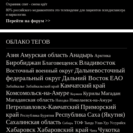
Охранник спит - смена идёт
80% российского медиаконтента это телевидение для пациентов психдиспансера
и наркологии.
Перейти на форум >>
ОБЛАКО ТЕГОВ
Азия
Амурская область
Анадырь
Арктика
Биробиджан
Владивосток
Благовещенск
Дальневосточный
Восточный военный округ
федеральный округ
Дальний Восток
ЕАО
Камчатский край
Забайкалье
Забайкальский край
Комсомольск-на-Амуре
Магадан
Курилы
Корякия
Магаданская область
Николаевск-на-Амуре
Находка
Приморский
Петропавловск-Камчатский
край
Республика Саха (Якутия)
Республика Бурятия
Сахалинская область
ТОФ
Тында
Улан-Удэ
Уссурийск
Сибирь
Хабаровск
Хабаровский край
Чукотка
Чита