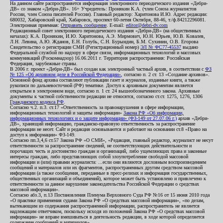
На данном сайте распространяется информация электронного периодического издания «Дебри-
ДВ» со знаком «Дебри-ДВ». 16+ Учредитель: Пронякин К.А. (член Союза журналистов
России, член Союза писателей России). Главный редактор: Харитонова И.Ю. Адрес редакции:
680032, Хабаровский край, Хабаровск, проспект 60-летия Октября, 88-46, т./ф.84212296081.
Электронная приемная:
Отправить сообщение
. E-mail:
editor@debri-dv.com
Редакционный совет электронного периодического издания «Дебри-ДВ» (на общественных
началах): К.А. Пронякин, И.Ю. Харитонова, А.Э. Мирмович, Ю.Н. Юрьев, Ю.В. Ковалев,
Л.Н. Левина, А.Ю. Жданов, Е.Н. Голубь, С.Н. Бурындин, Б.М. Сухинин, О.В. Егорова
Свидетельство о регистрации СМИ (Регистрационный номер)
ЭЛ № ФС77-45537
выдано
Федеральной службой по надзору в сфере связи, информационных технологий и массовых
коммуникаций (Роскомнадзор) 16.06.2011 г. Территория распространения: Российская
Федерация, зарубежные страны.
В 2006 г. проект «Дебри-ДВ» был создан как электронный частный архив, в соответствии с
ФЗ
№ 125 «Об архивном деле в Российской Федерации»
, согласно п. 2 ст. 13 «Создание архивов».
Основной фонд архива составляют публикации газет и журналов, изданные книги, а также
рукописи по дальневосточной (РФ) тематике. Доступ к архивным документам является
открытым в электронном виде, согласно п. 1 ст. 24 вышеобозначенного закона. Архивные
документы к частной собственности редакции не относятся, согласно ст.ст. 1275, 1276, 1306
Гражданского кодекса РФ
.
Согласно ч.2. п.3. ст.17 «Ответственность за правонарушения в сфере информации,
информационных технологий и защиты информации»
Закона РФ «Об информации,
информационных технологиях и о защите информации» (ФЗ-149 от 27.07.06 г.)
архив «Дебри-
ДВ», хранящий информацию, гражданско-правовую ответственность за распространение
информации не несет. Сайт и редакция основываются и работают на основании ст.8 «Право на
доступ к информации» ФЗ-149.
Согласно пп.3,4,6 ст.57 Закона РФ «О СМИ», «Редакция, главный редактор, журналист не несут
ответственности за распространение сведений, не соответствующих действительности и
порочащих честь и достоинство граждан и организаций, либо ущемляющих права и законные
интересы граждан, либо представляющих собой злоупотребление свободой массовой
информации и (или) правами журналиста: ...если они являются дословным воспроизведением
сообщений и материалов или их фрагментов, распространенных другим средством массовой
информации (а также сообщения, переданные в пресс-релизах и информация государственных,
общественных организаций и объединений), которое может быть установлено и привлечено к
ответственности за данное нарушение законодательства Российской Федерации о средствах
массовой информации».
Согласно абз.3, п.13 Постановления Пленума Верховного Суда РФ №16 от 15 июня 2010 года
«О практике применения судами Закона РФ «О средствах массовой информации», «по делам,
вытекающим из содержания распространенной информации, распространитель не является
надлежащим ответчиком, поскольку исходя из положений Закона РФ «О средствах массовой
информации» не вправе вмешиваться в деятельность редакции, в ходе которой определяется
содержание сообщений и материалов».