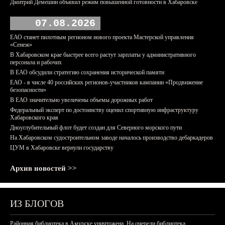
Дмитрий Демешин объявил режим повышенной готовности в Хабаровске
07.08.2026
ЕАО станет пилотным регионом нового проекта Мастерской управления
«Сенеж»
В Хабаровском крае быстрее всего растут зарплаты у административного
персонала и рабочих
В ЕАО обсудили стратегию сохранения исторической памяти
ЕАО - в числе 40 российских регионов-участников кампании «Продвижение
безопасности»
В ЕАО значительно увеличены объемы дорожных работ
Федеральный эксперт по достоинству оценил спортивную инфраструктуру
Хабаровского края
Дноуглубительный флот будет создан для Северного морского пути
На Хабаровском судостроительном заводе началось производство дебаркадеров
ЦУМ в Хабаровске вернули государству
Архив новостей >>
ИЗ БЛОГОВ
Районная библиотека в Амурске уничтожена. На очереди библиотека