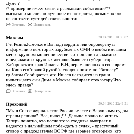
Думе ?
/* пример не имеет связи с реальными событиями/**
высказано мнение полученное из интернета, возможно оно
не соответствует действительности/
Ответить
Цитировать
Максим
30.04.2010 10:30:02
Г-н Резник!Сможете Вы подтвердить или опровергнуть
информацию некоторых зарубежных СМИ о якобы имевшем
место крупном мошенничестве в отношении движимых
и недвижимых крупных активов бывшего губернатора
Хабаровского края Ишаева В.И.,перемещенных в свое время
на Кипр его"правой рукой"и сподвижником по "бизнесу"
гр.Заком.Сообщается,что Ишаев находится на грани
нищеты,аего сын Дима в Москве собирает стеклотару.Что
здесь правда?
Ответить
Цитировать
Прохожий
30.04.2010 22:43:31
"Мы в Союзе журналистов России вместе с Верховным судом
страны решили". Всё, пипец!!! Дальше можно не читать.
Теперь понятно, кто после этого сходняка выиграет и
надеется в дальнейшем побеждать в судах, - преступный
сговор с председателем ВС РФ где заранее оговорено кто