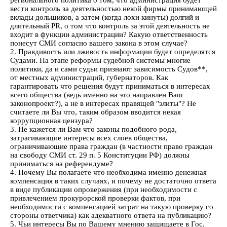
регионального политика о том, что администрация будет
вести контроль за деятельностью некой фирмы принимающей
вклады дольщиков, а затем (когда лохи кинуты) долгий и
длительный PR, о том что контроль за этой деятельность не
входит в функции администрации? Какую ответственность
понесут СМИ согласно вашего закона в этом случае?
2. Правдивость или лживость информации будет определятся
Судами. На этапе реформы судебной системы многие
политики, да и сами судьи признают зависимость Судов**,
от местных администраций, губернаторов. Как
гарантировать что решения будут приниматься в интересах
всего общества (ведь именно на это направлен Ваш
законопроект?), а не в интересах правящей "элиты"? Не
считаете ли Вы что, таким образом вводится некая
коррупционная цензура?
3. Не кажется ли Вам что законы подобного рода,
затрагивающие интересы всех слоев общества,
ограничивающие права граждан (в частности право граждан
на свободу СМИ ст. 29 п. 5 Конституции РФ) должны
приниматься на референдуме?
4. Почему Вы полагаете что необходима именно денежная
компенсация в таких случаях, и почему не достаточно ответа
в виде публикации опровержения (при необходимости с
привлечением прокурорской проверки фактов, при
необходимости с компенсацией затрат на такую проверку со
стороны ответчика) как адекватного ответа на публикацию?
5. Чьи интересы Вы по Вашему мнению защищаете в Гос.