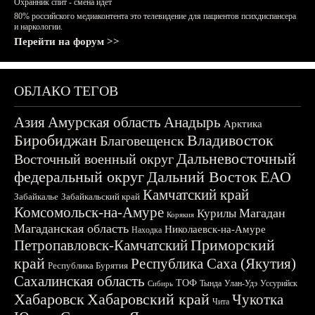
Охранник спит - смена идёт
80% российского медиаконтента это телевидение для пациентов психдиспансера
и наркологии.
Перейти на форум >>
ОБЛАКО ТЕГОВ
Азия
Амурская область
Анадырь
Арктика
Биробиджан
Владивосток
Благовещенск
Дальневосточный
Восточный военный округ
федеральный округ
Дальний Восток
ЕАО
Камчатский край
Забайкалье
Забайкальский край
Комсомольск-на-Амуре
Магадан
Курилы
Корякия
Магаданская область
Николаевск-на-Амуре
Находка
Приморский
Петропавловск-Камчатский
край
Республика Саха (Якутия)
Республика Бурятия
Сахалинская область
ТОФ
Тында
Улан-Удэ
Уссурийск
Сибирь
Хабаровск
Хабаровский край
Чукотка
Чита