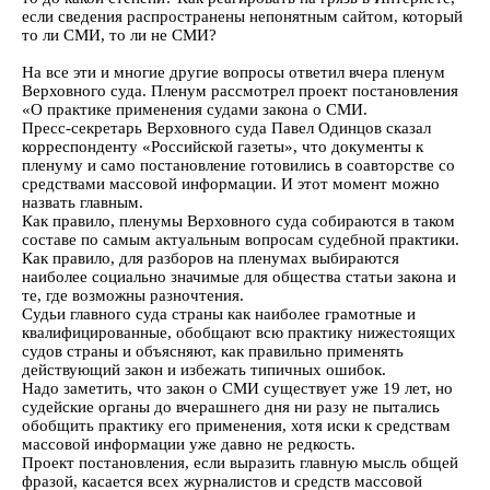
если сведения распространены непонятным сайтом, который
то ли СМИ, то ли не СМИ?
На все эти и многие другие вопросы ответил вчера пленум
Верховного суда. Пленум рассмотрел проект постановления
«О практике применения судами закона о СМИ.
Пресс-секретарь Верховного суда Павел Одинцов сказал
корреспонденту «Российской газеты», что документы к
пленуму и само постановление готовились в соавторстве со
средствами массовой информации. И этот момент можно
назвать главным.
Как правило, пленумы Верховного суда собираются в таком
составе по самым актуальным вопросам судебной практики.
Как правило, для разборов на пленумах выбираются
наиболее социально значимые для общества статьи закона и
те, где возможны разночтения.
Судьи главного суда страны как наиболее грамотные и
квалифицированные, обобщают всю практику нижестоящих
судов страны и объясняют, как правильно применять
действующий закон и избежать типичных ошибок.
Надо заметить, что закон о СМИ существует уже 19 лет, но
судейские органы до вчерашнего дня ни разу не пытались
обобщить практику его применения, хотя иски к средствам
массовой информации уже давно не редкость.
Проект постановления, если выразить главную мысль общей
фразой, касается всех журналистов и средств массовой