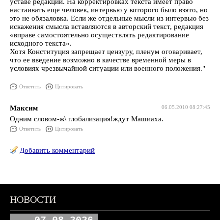
уставе редакции. На корректировках текста имеет право
настаивать еще человек, интервью у которого было взято, но
это не обязаловка. Если же отдельные мысли из интервью без
искажения смысла вставляются в авторский текст, редакция
«вправе самостоятельно осуществлять редактирование
исходного текста».
Хотя Конституция запрещает цензуру, пленум оговаривает,
что ее введение возможно в качестве временной меры в
условиях чрезвычайной ситуации или военного положения."
Ответить
Цитировать
Максим
06.05.2010 08:27:45
Одним словом-ж\ глобализация!ждут Машиаха.
Ответить
Цитировать
Добавить комментарий
НОВОСТИ