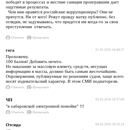
победит в процессах и жесткие санкции проигравшим дает
ощутимые результаты.
Чем мне нравятся российские коррупционеры? Они не
прячутся. Ни от кого! Режут правду матку публично, без
оглядки, не задумываясь, что придется им когда-то за свои
преступления отвечать.
Ответить
Цитировать
гога
01.05.2010 18:48:57
Прохожему.
100 баллов! Добавить нечего.
Но наказание за массовую клевету, средств, несущих
информацию в массы, должно быть самым жесточайшим.
Опровержения, публикуемые по решениям судов, чаще всего
носят издевательский характер. В этом СМИ поднаторели.
Ответить
Цитировать
ЧП
03.05.2010 18:37:09
"в хабаровской электронной помойке" !!!
Ответить
Цитировать
Отсюда
04.05.2010 18:19:24