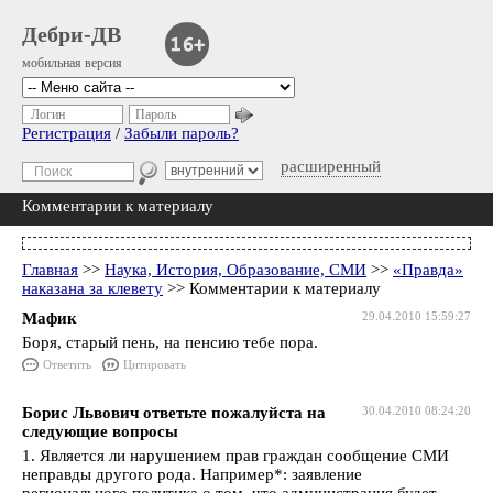
Дебри-ДВ
мобильная версия
Логин
Пароль
Регистрация
/
Забыли пароль?
расширенный
Комментарии к материалу
Главная
>>
Наука, История, Образование, СМИ
>>
«Правда»
наказана за клевету
>> Комментарии к материалу
Мафик
29.04.2010 15:59:27
Боря, старый пень, на пенсию тебе пора.
Ответить
Цитировать
Борис Львович ответьте пожалуйста на
30.04.2010 08:24:20
следующие вопросы
1. Является ли нарушением прав граждан сообщение СМИ
неправды другого рода. Например*: заявление