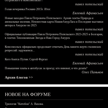
Островского в Комсомольске?!
павел попельский
Голая вечеринка Роснано 2015г. Итог.
Евгений Афанасьев
Новые находки Павла Петровича Попельского: Архив газеты Природа и
аномальные явления, Неизвестная карта НижнеАмурЛага и Последние выставки
автора в Амурске по 2025
павел попельский
Официальные публикации Павла Петровича Попельского 2023-2025 в Болгарии,
в газетах Тихоокеанская Звезда и Наш Город Амурск
павел попельский
Комсомольск официально продолжает отмечать День памяти жертв сталинских
репрессий: задумаемся...
павел попельский
Кого боится Путин: Сергей Фургал
Евгений Афанасьев
Повышение платы в автобусах за проезд: кто виноват, и что делать?
Олег Паньков
Архив блогов >>
НОВОЕ НА ФОРУМЕ
Трилогия "Китобои" А. Вахова.