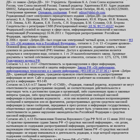
ДВ» со знаком «Дебри-ДВ». 16+ Учредитель: Пронякин К.А. (член Союза журналистов
России, член Союза писателей России). Главный редактор: Харитонова И.Ю. Адрес редакции:
680032, Хабаровский край, Хабаровск, проспект 60-летия Октября, 88-46, т./ф.84212296081.
Электронная приемная:
Отправить сообщение
. E-mail:
editor@debri-dv.com
Редакционный совет электронного периодического издания «Дебри-ДВ» (на общественных
началах): К.А. Пронякин, И.Ю. Харитонова, А.Э. Мирмович, Ю.Н. Юрьев, Ю.В. Ковалев,
Л.Н. Левина, А.Ю. Жданов, Е.Н. Голубь, С.Н. Бурындин, Б.М. Сухинин, О.В. Егорова
Свидетельство о регистрации СМИ (Регистрационный номер)
ЭЛ № ФС77-45537
выдано
Федеральной службой по надзору в сфере связи, информационных технологий и массовых
коммуникаций (Роскомнадзор) 16.06.2011 г. Территория распространения: Российская
Федерация, зарубежные страны.
В 2006 г. проект «Дебри-ДВ» был создан как электронный частный архив, в соответствии с
ФЗ
№ 125 «Об архивном деле в Российской Федерации»
, согласно п. 2 ст. 13 «Создание архивов».
Основной фонд архива составляют публикации газет и журналов, изданные книги, а также
рукописи по дальневосточной (РФ) тематике. Доступ к архивным документам является
открытым в электронном виде, согласно п. 1 ст. 24 вышеобозначенного закона. Архивные
документы к частной собственности редакции не относятся, согласно ст.ст. 1275, 1276, 1306
Гражданского кодекса РФ
.
Согласно ч.2. п.3. ст.17 «Ответственность за правонарушения в сфере информации,
информационных технологий и защиты информации»
Закона РФ «Об информации,
информационных технологиях и о защите информации» (ФЗ-149 от 27.07.06 г.)
архив «Дебри-
ДВ», хранящий информацию, гражданско-правовую ответственность за распространение
информации не несет. Сайт и редакция основываются и работают на основании ст.8 «Право на
доступ к информации» ФЗ-149.
Согласно пп.3,4,6 ст.57 Закона РФ «О СМИ», «Редакция, главный редактор, журналист не несут
ответственности за распространение сведений, не соответствующих действительности и
порочащих честь и достоинство граждан и организаций, либо ущемляющих права и законные
интересы граждан, либо представляющих собой злоупотребление свободой массовой
информации и (или) правами журналиста: ...если они являются дословным воспроизведением
сообщений и материалов или их фрагментов, распространенных другим средством массовой
информации (а также сообщения, переданные в пресс-релизах и информация государственных,
общественных организаций и объединений), которое может быть установлено и привлечено к
ответственности за данное нарушение законодательства Российской Федерации о средствах
массовой информации».
Согласно абз.3, п.13 Постановления Пленума Верховного Суда РФ №16 от 15 июня 2010 года
«О практике применения судами Закона РФ «О средствах массовой информации», «по делам,
вытекающим из содержания распространенной информации, распространитель не является
надлежащим ответчиком, поскольку исходя из положений Закона РФ «О средствах массовой
информации» не вправе вмешиваться в деятельность редакции, в ходе которой определяется
содержание сообщений и материалов».
Воспользуйтесь «Правом на ответ» (ст.46 Закона РФ «О СМИ»).