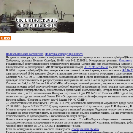
Пользовательское соглашение
,
Политика конфиденциальности
На данном сайте распространяется информация электронного периодического издания «Дебри-ДВ» с
Хабаровск, проспект 60-летия Октября, 88-46, т./ф.84212296081. Электронная приемная:
Отправить
Редакционный совет электронного периодического издания «Дебри-ДВ» (на общественных началах
Свидетельство о регистрации СМИ (Регистрационный номер)
ЭЛ № ФС77-45537
выдано Федеральной
В 2006 г. проект «Дебри-ДВ» был создан как электронный частный архив, в соответствии с
ФЗ № 12
дальневосточной (РФ) тематике. Доступ к архивным документам является открытым в электронном вид
Согласно ч.2. п.3. ст.17 «Ответственность за правонарушения в сфере информации, информационн
правовую ответственность за распространение информации не несет. Сайт и редакция основываются 
Согласно пп.3,4,6 ст.57 Закона РФ «О СМИ», «Редакция, главный редактор, журналист не несут отв
представляющих собой злоупотребление свободой массовой информации и (или) правами журналиста:
и информация государственных, общественных организаций и объединений), которое может быть уста
Согласно абз.3, п.13 Постановления Пленума Верховного Суда РФ №16 от 15 июня 2010 года «О пр
поскольку исходя из положений Закона РФ «О средствах массовой информации» не вправе вмешивать
Воспользуйтесь «Правом на ответ» (ст.46 Закона РФ «О СМИ»).
«В соответствии с положением ч.3 ст.196 ГПК РФ, обязанность компенсации морального вреда подле
22.08.2012 г. (дело №33-5325/2012) председательствующего И.И.Куликовой, судей С.И.Дорожко, Н
Мнения авторов материалов не всегда совпадают с позицией редакции. Редакция не вступает в перепи
Редакция не несет ответственность за содержание внешних ссылок и комментариев. За них ответств
ответственность за достоверность и наполняемость несут авторы.
Политические опросы/голосования проводятся согласно ч.2. ст.46 «Опросы общественного мнения» Фе
заказавшее (заказавших) проведение опроса и оплатившее (оплативших) указанную публикацию (обнаро
Часовой пояс сервера UTC+11 (AEST), фактически +8 мск.
Если вы обнаружили ошибки на сайте, пожалуйста,
сообщите нам об этом
.
Распространение информации о политической, социальной, духовной жизни общества, публикации на