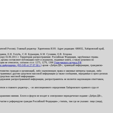
телей России). Главный редактор: Харитонова И.Ю. Адрес редакции: 680032, Хабаровский край,
данов, Е.Н. Голубь, С.Н. Бурындин, Б.М. Сухинин, О.В. Егорова
р) 16.06.2011 г. Территория распространения: Российская Федерация, зарубежные страны.
д архива составляют публикации газет и журналов, изданные книги, а также рукописи по
и не относятся, согласно ст.ст. 1275, 1276, 1306
Гражданского кодекса РФ
.
 информации» (ФЗ-149 от 27.07.06 г.)
архив «Дебри-ДВ», хранящий информацию, гражданско-
остоинство граждан и организаций, либо ущемляющих права и законные интересы граждан, либо
страненных другим средством массовой информации (а также сообщения, переданные в пресс-релизах
 средствах массовой информации».
держания распространенной информации, распространитель не является надлежащим ответчиком,
еля и главного редактор», - из апелляционного определения Хабаровского краевого суда от
 выражению мнения. Блоги и форум не входят в электронное периодическое издание «Дебри-ДВ»,
стие в референдуме граждан Российской Федерации»; считать, там где не указано: лицо (лица),