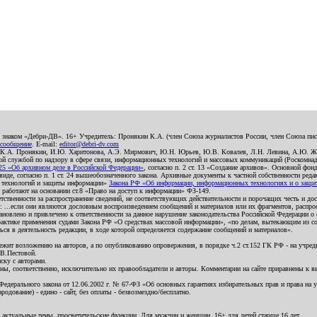
о знаком «Дебри-ДВ». 16+ Учредитель: Пронякин К.А. (член Союза журналистов России, член Союза писа
 сообщение
. E-mail:
editor@debri-dv.com
): К.А. Пронякин, И.Ю. Харитонова, А.Э. Мирмович, Ю.Н. Юрьев, Ю.В. Ковалев, Л.Н. Левина, А.Ю. Ж
 службой по надзору в сфере связи, информационных технологий и массовых коммуникаций (Роскомнадзо
5 «Об архивном деле в Российской Федерации»
, согласно п. 2 ст. 13 «Создание архивов». Основной фон
е, согласно п. 1 ст. 24 вышеобозначенного закона. Архивные документы к частной собственности редакци
ых технологий и защиты информации»
Закона РФ «Об информации, информационных технологиях и о защите
и работают на основании ст.8 «Право на доступ к информации» ФЗ-149.
етственности за распространение сведений, не соответствующих действительности и порочащих честь и д
 ...если они являются дословным воспроизведением сообщений и материалов или их фрагментов, распро
новлено и привлечено к ответственности за данное нарушение законодательства Российской Федерации о
актике применения судами Закона РФ «О средствах массовой информации», «по делам, вытекающим из со
ся в деятельность редакции, в ходе которой определяется содержание сообщений и материалов».
жит возложению на авторов, а по опубликованию опровержения, в порядке ч.2 ст.152 ГК РФ - на учредит
.В.Пестовой.
ску с авторами.
енны, соответственно, исключительно их правообладатели и авторы. Комментарии на сайте приравнены к
дерального закона от 12.06.2002 г. № 67-ФЗ «Об основных гарантиях избирательных прав и права на уча
дование) - едино - сайт, без оплаты - безвозмездно/бесплатно.
 актуальные темы, просветительские функции. Для мужчин и женщин. 16+ для детей старше 16 лет.