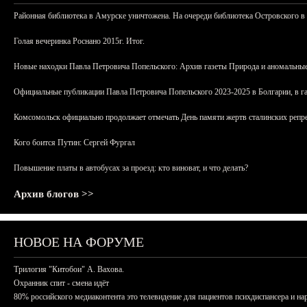
Районная библиотека в Амурске уничтожена. На очереди библиотека Островского в
Голая вечеринка Роснано 2015г. Итог.
Новые находки Павла Петровича Попельского: Архив газеты Природа и аномальные
Официальные публикации Павла Петровича Попельского 2023-2025 в Болгарии, в г
Комсомольск официально продолжает отмечать День памяти жертв сталинских репрес
Кого боится Путин: Сергей Фургал
Повышение платы в автобусах за проезд: кто виноват, и что делать?
Архив блогов >>
НОВОЕ НА ФОРУМЕ
Трилогия "Китобои" А. Вахова.
Охранник спит - смена идёт
80% российского медиаконтента это телевидение для пациентов психдиспансера и на