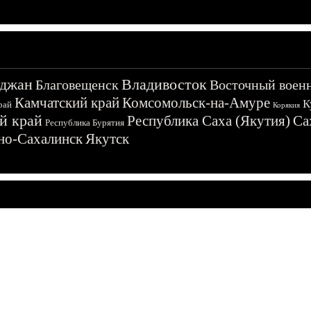
джан
Владивосток
Благовещенск
Восточный воен
Камчатский край
Комсомольск-на-Амуре
К
рай
Корякия
й край
Республика Саха (Якутия)
Са
Республика Бурятия
о-Сахалинск
Якутск