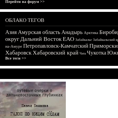
Перейти на форум >>
ОБЛАКО ТЕГОВ
Бироби
Азия
Амурская область
Анадырь
Арктика
округ
Дальний Восток
ЕАО
Забайкалье
Забайкальский к
Приморски
Петропавловск-Камчатский
на-Амуре
Хабаровск
Хабаровский край
Чукотка
Южн
Чита
Все теги >>