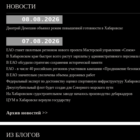
НОВОСТИ
08.08.2026
Дмитрий Демешин объявил режим повышенной готовности в Хабаровске
07.08.2026
ЕАО станет пилотным регионом нового проекта Мастерской управления «Сенеж»
В Хабаровском крае быстрее всего растут зарплаты у административного персонала 
В ЕАО обсудили стратегию сохранения исторической памяти
ЕАО - в числе 40 российских регионов-участников кампании «Продвижение безопас
В ЕАО значительно увеличены объемы дорожных работ
Федеральный эксперт по достоинству оценил спортивную инфраструктуру Хабаровс
Дноуглубительный флот будет создан для Северного морского пути
На Хабаровском судостроительном заводе началось производство дебаркадеров
ЦУМ в Хабаровске вернули государству
Архив новостей >>
ИЗ БЛОГОВ