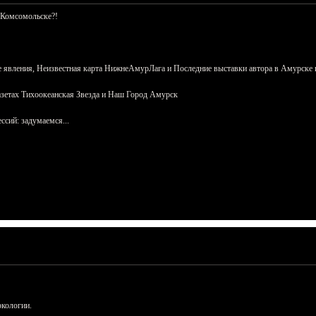
 Комсомольске?!
 явления, Неизвестная карта НижнеАмурЛага и Последние выставки автора в Амурске 
азетах Тихоокеанская Звезда и Наш Город Амурск
сий: задумаемся...
ркологии.