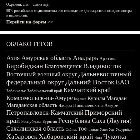
Охранник спит - смена идёт
80% российского медиаконтента это телевидение для пациентов психдиспансера
и наркологии.
Перейти на форум >>
ОБЛАКО ТЕГОВ
Азия
Амурская область
Анадырь
Арктика
Биробиджан
Владивосток
Благовещенск
Дальневосточный
Восточный военный округ
федеральный округ
Дальний Восток
ЕАО
Камчатский край
Забайкалье
Забайкальский край
Комсомольск-на-Амуре
Магадан
Курилы
Корякия
Магаданская область
Николаевск-на-Амуре
Находка
Приморский
Петропавловск-Камчатский
край
Республика Саха (Якутия)
Республика Бурятия
Сахалинская область
ТОФ
Тында
Улан-Удэ
Уссурийск
Сибирь
Хабаровск
Хабаровский край
Чукотка
Чита