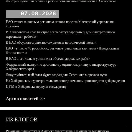
Дмитрий Демешин объявил режим повышенной готовности в Хабаровске
07.08.2026
ЕАО станет пилотным регионом нового проекта Мастерской управления
«Сенеж»
В Хабаровском крае быстрее всего растут зарплаты у административного
персонала и рабочих
В ЕАО обсудили стратегию сохранения исторической памяти
ЕАО - в числе 40 российских регионов-участников кампании «Продвижение
безопасности»
В ЕАО значительно увеличены объемы дорожных работ
Федеральный эксперт по достоинству оценил спортивную инфраструктуру
Хабаровского края
Дноуглубительный флот будет создан для Северного морского пути
На Хабаровском судостроительном заводе началось производство дебаркадеров
ЦУМ в Хабаровске вернули государству
Архив новостей >>
ИЗ БЛОГОВ
Районная библиотека в Амурске уничтожена. На очереди библиотека