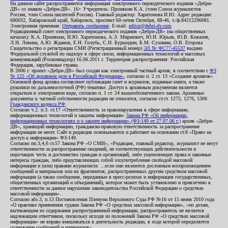
На данном сайте распространяется информация электронного периодического издания «Дебри-
ДВ» со знаком «Дебри-ДВ». 16+ Учредитель: Пронякин К.А. (член Союза журналистов
России, член Союза писателей России). Главный редактор: Харитонова И.Ю. Адрес редакции:
680032, Хабаровский край, Хабаровск, проспект 60-летия Октября, 88-46, т./ф.84212296081.
Электронная приемная:
Отправить сообщение
. E-mail:
editor@debri-dv.com
Редакционный совет электронного периодического издания «Дебри-ДВ» (на общественных
началах): К.А. Пронякин, И.Ю. Харитонова, А.Э. Мирмович, Ю.Н. Юрьев, Ю.В. Ковалев,
Л.Н. Левина, А.Ю. Жданов, Е.Н. Голубь, С.Н. Бурындин, Б.М. Сухинин, О.В. Егорова
Свидетельство о регистрации СМИ (Регистрационный номер)
ЭЛ № ФС77-45537
выдано
Федеральной службой по надзору в сфере связи, информационных технологий и массовых
коммуникаций (Роскомнадзор) 16.06.2011 г. Территория распространения: Российская
Федерация, зарубежные страны.
В 2006 г. проект «Дебри-ДВ» был создан как электронный частный архив, в соответствии с
ФЗ
№ 125 «Об архивном деле в Российской Федерации»
, согласно п. 2 ст. 13 «Создание архивов».
Основной фонд архива составляют публикации газет и журналов, изданные книги, а также
рукописи по дальневосточной (РФ) тематике. Доступ к архивным документам является
открытым в электронном виде, согласно п. 1 ст. 24 вышеобозначенного закона. Архивные
документы к частной собственности редакции не относятся, согласно ст.ст. 1275, 1276, 1306
Гражданского кодекса РФ
.
Согласно ч.2. п.3. ст.17 «Ответственность за правонарушения в сфере информации,
информационных технологий и защиты информации»
Закона РФ «Об информации,
информационных технологиях и о защите информации» (ФЗ-149 от 27.07.06 г.)
архив «Дебри-
ДВ», хранящий информацию, гражданско-правовую ответственность за распространение
информации не несет. Сайт и редакция основываются и работают на основании ст.8 «Право на
доступ к информации» ФЗ-149.
Согласно пп.3,4,6 ст.57 Закона РФ «О СМИ», «Редакция, главный редактор, журналист не несут
ответственности за распространение сведений, не соответствующих действительности и
порочащих честь и достоинство граждан и организаций, либо ущемляющих права и законные
интересы граждан, либо представляющих собой злоупотребление свободой массовой
информации и (или) правами журналиста: ...если они являются дословным воспроизведением
сообщений и материалов или их фрагментов, распространенных другим средством массовой
информации (а также сообщения, переданные в пресс-релизах и информация государственных,
общественных организаций и объединений), которое может быть установлено и привлечено к
ответственности за данное нарушение законодательства Российской Федерации о средствах
массовой информации».
Согласно абз.3, п.13 Постановления Пленума Верховного Суда РФ №16 от 15 июня 2010 года
«О практике применения судами Закона РФ «О средствах массовой информации», «по делам,
вытекающим из содержания распространенной информации, распространитель не является
надлежащим ответчиком, поскольку исходя из положений Закона РФ «О средствах массовой
информации» не вправе вмешиваться в деятельность редакции, в ходе которой определяется
содержание сообщений и материалов».