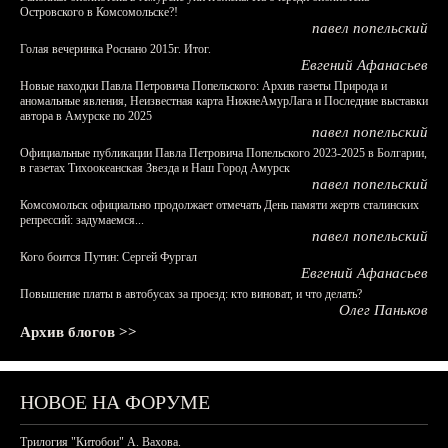
Островского в Комсомольске?!
павел попельский
Голая вечеринка Роснано 2015г. Итог.
Евгений Афанасьев
Новые находки Павла Петровича Попельского: Архив газеты Природа и
аномальные явления, Неизвестная карта НижнеАмурЛага и Последние выставки
автора в Амурске по 2025
павел попельский
Официальные публикации Павла Петровича Попельского 2023-2025 в Болгарии,
в газетах Тихоокеанская Звезда и Наш Город Амурск
павел попельский
Комсомольск официально продолжает отмечать День памяти жертв сталинских
репрессий: задумаемся...
павел попельский
Кого боится Путин: Сергей Фургал
Евгений Афанасьев
Повышение платы в автобусах за проезд: кто виноват, и что делать?
Олег Паньков
Архив блогов >>
НОВОЕ НА ФОРУМЕ
Трилогия "Китобои" А. Вахова.