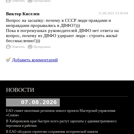
Ответить
Цитировать
Виктор Киселев
11.06.2021 23:45:04
Вопрос на засыпку: почему в СССР люди правдами и
неправдами прорывались в ДВФО?)))
Пока в погремушках руководителей ДВФО нет ответа на
вопрос, почему из ДВФО удирают люди - строить жильё
бессмысленно!)))
Ответить
Цитировать
Добавить комментарий
НОВОСТИ
07.08.2026
ЕАО станет пилотным регионом нового проекта Мастерской управления
«Сенеж»
В Хабаровском крае быстрее всего растут зарплаты у административного
персонала и рабочих
В ЕАО обсудили стратегию сохранения исторической памяти