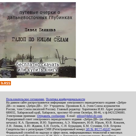
Пользовательское соглашение
,
Политика конфиденциальности
На данном сайте распространяется информация электронного периодического издания «Дебри-
ДВ» со знаком «Дебри-ДВ». 16+ Учредитель: Пронякин К.А. (член Союза журналистов
России, член Союза писателей России). Главный редактор: Харитонова И.Ю. Адрес редакции:
680032, Хабаровский край, Хабаровск, проспект 60-летия Октября, 88-46, т./ф.84212296081.
Электронная приемная:
Отправить сообщение
. E-mail:
editor@debri-dv.com
Редакционный совет электронного периодического издания «Дебри-ДВ» (на общественных
началах): К.А. Пронякин, И.Ю. Харитонова, А.Э. Мирмович, Ю.Н. Юрьев, Ю.В. Ковалев,
Л.Н. Левина, А.Ю. Жданов, Е.Н. Голубь, С.Н. Бурындин, Б.М. Сухинин, О.В. Егорова
Свидетельство о регистрации СМИ (Регистрационный номер)
ЭЛ № ФС77-45537
выдано
Федеральной службой по надзору в сфере связи, информационных технологий и массовых
коммуникаций (Роскомнадзор) 16.06.2011 г. Территория распространения: Российская