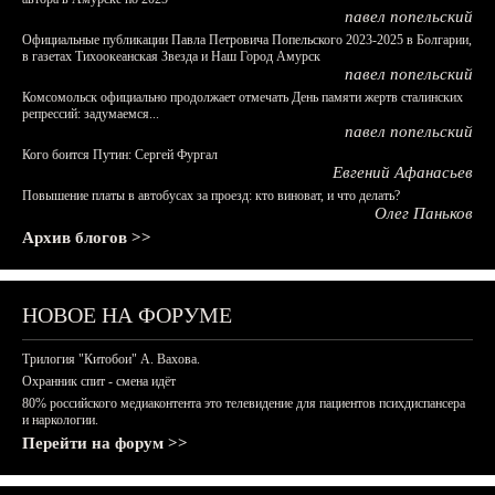
павел попельский
Официальные публикации Павла Петровича Попельского 2023-2025 в Болгарии,
в газетах Тихоокеанская Звезда и Наш Город Амурск
павел попельский
Комсомольск официально продолжает отмечать День памяти жертв сталинских
репрессий: задумаемся...
павел попельский
Кого боится Путин: Сергей Фургал
Евгений Афанасьев
Повышение платы в автобусах за проезд: кто виноват, и что делать?
Олег Паньков
Архив блогов >>
НОВОЕ НА ФОРУМЕ
Трилогия "Китобои" А. Вахова.
Охранник спит - смена идёт
80% российского медиаконтента это телевидение для пациентов психдиспансера
и наркологии.
Перейти на форум >>