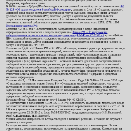
Федерация, зарубежные страны.
В 2006 г. проект «Дебри-ДВ» был создан как электронный частный архив, в соответствии с
ФЗ
№ 125 «Об архивном деле в Российской Федерации»
, согласно п. 2 ст. 13 «Создание архивов».
Основной фонд архива составляют публикации газет и журналов, изданные книги, а также
рукописи по дальневосточной (РФ) тематике. Доступ к архивным документам является
открытым в электронном виде, согласно п. 1 ст. 24 вышеобозначенного закона. Архивные
документы к частной собственности редакции не относятся, согласно ст.ст. 1275, 1276, 1306
Гражданского кодекса РФ
.
Согласно ч.2. п.3. ст.17 «Ответственность за правонарушения в сфере информации,
информационных технологий и защиты информации»
Закона РФ «Об информации,
информационных технологиях и о защите информации» (ФЗ-149 от 27.07.06 г.)
архив «Дебри-
ДВ», хранящий информацию, гражданско-правовую ответственность за распространение
информации не несет. Сайт и редакция основываются и работают на основании ст.8 «Право на
доступ к информации» ФЗ-149.
Согласно пп.3,4,6 ст.57 Закона РФ «О СМИ», «Редакция, главный редактор, журналист не несут
ответственности за распространение сведений, не соответствующих действительности и
порочащих честь и достоинство граждан и организаций, либо ущемляющих права и законные
интересы граждан, либо представляющих собой злоупотребление свободой массовой
информации и (или) правами журналиста: ...если они являются дословным воспроизведением
сообщений и материалов или их фрагментов, распространенных другим средством массовой
информации (а также сообщения, переданные в пресс-релизах и информация государственных,
общественных организаций и объединений), которое может быть установлено и привлечено к
ответственности за данное нарушение законодательства Российской Федерации о средствах
массовой информации».
Согласно абз.3, п.13 Постановления Пленума Верховного Суда РФ №16 от 15 июня 2010 года
«О практике применения судами Закона РФ «О средствах массовой информации», «по делам,
вытекающим из содержания распространенной информации, распространитель не является
надлежащим ответчиком, поскольку исходя из положений Закона РФ «О средствах массовой
информации» не вправе вмешиваться в деятельность редакции, в ходе которой определяется
содержание сообщений и материалов».
Воспользуйтесь «Правом на ответ» (ст.46 Закона РФ «О СМИ»).
«В соответствии с положением ч.3 ст.196 ГПК РФ, обязанность компенсации морального вреда
подлежит возложению на авторов, а по опубликованию опровержения, в порядке ч.2 ст.152 ГК
РФ - на учредителя и главного редактор», - из апелляционного определения Хабаровского
краевого суда от 22.08.2012 г. (дело №33-5325/2012) председательствующего И.И.Куликовой,
судей С.И.Дорожко, Н.В.Пестовой.
Мнения авторов материалов не всегда совпадают с позицией редакции. Редакция не вступает в
переписку с авторами.
Редакция не несет ответственность за содержание внешних ссылок и комментариев. За них
ответственны, соответственно, исключительно их правообладатели и авторы. Комментарии на