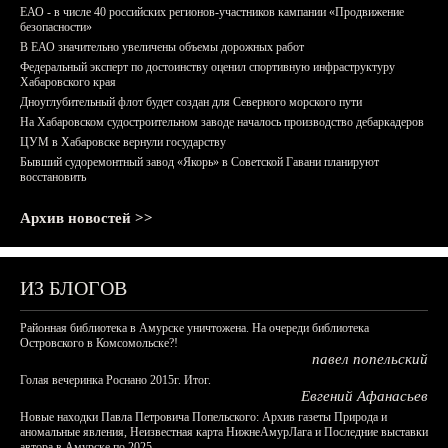
ЕАО - в числе 40 российских регионов-участников кампании «Продвижение
безопасности»
В ЕАО значительно увеличены объемы дорожных работ
Федеральный эксперт по достоинству оценил спортивную инфраструктуру
Хабаровского края
Дноуглубительный флот будет создан для Северного морского пути
На Хабаровском судостроительном заводе началось производство дебаркадеров
ЦУМ в Хабаровске вернули государству
Бывший судоремонтный завод «Якорь» в Советской Гавани планируют
восстановить
Архив новостей >>
ИЗ БЛОГОВ
Районная библиотека в Амурске уничтожена. На очереди библиотека
Островского в Комсомольске?!
павел попельский
Голая вечеринка Роснано 2015г. Итог.
Евгений Афанасьев
Новые находки Павла Петровича Попельского: Архив газеты Природа и
аномальные явления, Неизвестная карта НижнеАмурЛага и Последние выставки
автора в Амурске по 2025