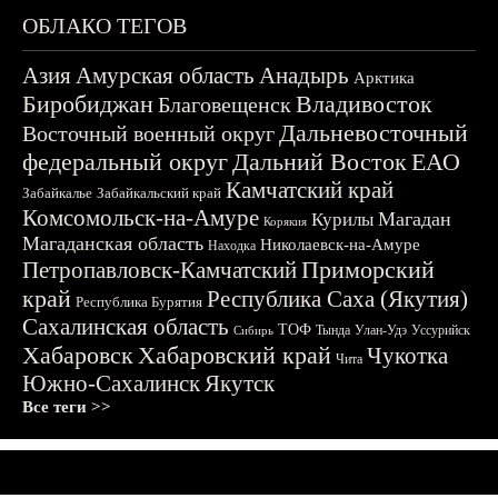
ОБЛАКО ТЕГОВ
Азия
Амурская область
Анадырь
Арктика
Биробиджан
Владивосток
Благовещенск
Дальневосточный
Восточный военный округ
федеральный округ
Дальний Восток
ЕАО
Камчатский край
Забайкалье
Забайкальский край
Комсомольск-на-Амуре
Магадан
Курилы
Корякия
Магаданская область
Николаевск-на-Амуре
Находка
Приморский
Петропавловск-Камчатский
край
Республика Саха (Якутия)
Республика Бурятия
Сахалинская область
ТОФ
Тында
Улан-Удэ
Уссурийск
Сибирь
Хабаровск
Хабаровский край
Чукотка
Чита
Южно-Сахалинск
Якутск
Все теги >>