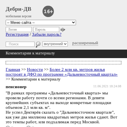
Дебри-ДВ
мобильная версия
Логин
Пароль
Регистрация
/
Забыли пароль?
расширенный
Комментарии к материалу
Главная
>>
Новости
>>
Более 2 млн кв. метров жилья
построят в ДФО по программе «Дальневосточный квартал»
>> Комментарии к материалу
пенсионер
11.06.2021 18:24:08
"В рамках программы «Дальневосточный квартал» мы
провели работу почти со всеми регионами. В девяти
крупнейших субъектах на выходе конкретные площадки
объемом 2,1 млн кв. м".
Не успел Дектярёв сказать о "Дальневосточном квартале",
как уже два миллиона квадратных метров жилья сдают. Вот
это темпы работ, или подхалимаж перед Москвой.