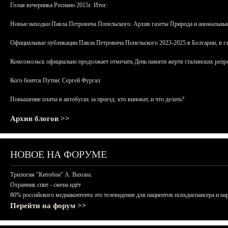
Голая вечеринка Роснано 2015г. Итог.
Новые находки Павла Петровича Попельского: Архив газеты Природа и аномальные
Официальные публикации Павла Петровича Попельского 2023-2025 в Болгарии, в г
Комсомольск официально продолжает отмечать День памяти жертв сталинских репрес
Кого боится Путин: Сергей Фургал
Повышение платы в автобусах за проезд: кто виноват, и что делать?
Архив блогов >>
НОВОЕ НА ФОРУМЕ
Трилогия "Китобои" А. Вахова.
Охранник спит - смена идёт
80% российского медиаконтента это телевидение для пациентов психдиспансера и на
Перейти на форум >>