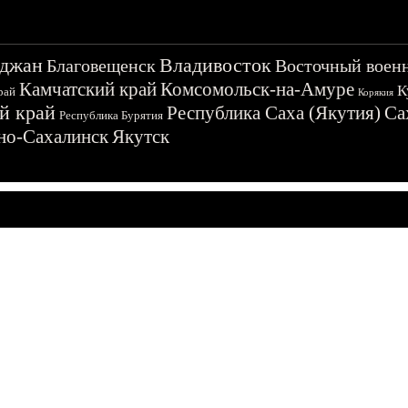
джан
Владивосток
Благовещенск
Восточный воен
Камчатский край
Комсомольск-на-Амуре
К
рай
Корякия
й край
Республика Саха (Якутия)
Са
Республика Бурятия
о-Сахалинск
Якутск