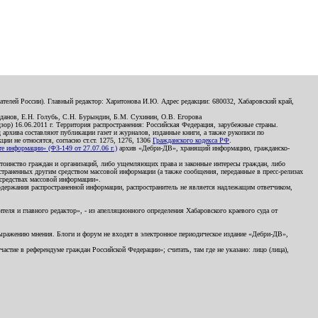
телей России). Главный редактор: Харитонова И.Ю. Адрес редакции: 680032, Хабаровский край,
данов, Е.Н. Голубь, С.Н. Бурындин, Б.М. Сухинин, О.В. Егорова
р) 16.06.2011 г. Территория распространения: Российская Федерация, зарубежные страны.
д архива составляют публикации газет и журналов, изданные книги, а также рукописи по
и не относятся, согласно ст.ст. 1275, 1276, 1306
Гражданского кодекса РФ
.
 информации» (ФЗ-149 от 27.07.06 г.)
архив «Дебри-ДВ», хранящий информацию, гражданско-
остоинство граждан и организаций, либо ущемляющих права и законные интересы граждан, либо
страненных другим средством массовой информации (а также сообщения, переданные в пресс-релизах
 средствах массовой информации».
держания распространенной информации, распространитель не является надлежащим ответчиком,
еля и главного редактор», - из апелляционного определения Хабаровского краевого суда от
 выражению мнения. Блоги и форум не входят в электронное периодическое издание «Дебри-ДВ»,
стие в референдуме граждан Российской Федерации»; считать, там где не указано: лицо (лица),