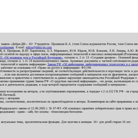
о знаком «Дебри-ДВ». 16+ Учредитель: Пронякин К.А. (член Союза журналистов России, член Союза писа
 сообщение
. E-mail:
editor@debri-dv.com
): К.А. Пронякин, И.Ю. Харитонова, А.Э. Мирмович, Ю.Н. Юрьев, Ю.В. Ковалев, Л.Н. Левина, А.Ю. Ж
 службой по надзору в сфере связи, информационных технологий и массовых коммуникаций (Роскомнадзо
5 «Об архивном деле в Российской Федерации»
, согласно п. 2 ст. 13 «Создание архивов». Основной фон
е, согласно п. 1 ст. 24 вышеобозначенного закона. Архивные документы к частной собственности редакци
ых технологий и защиты информации»
Закона РФ «Об информации, информационных технологиях и о защите
и работают на основании ст.8 «Право на доступ к информации» ФЗ-149.
етственности за распространение сведений, не соответствующих действительности и порочащих честь и д
 ...если они являются дословным воспроизведением сообщений и материалов или их фрагментов, распро
новлено и привлечено к ответственности за данное нарушение законодательства Российской Федерации о
актике применения судами Закона РФ «О средствах массовой информации», «по делам, вытекающим из со
ся в деятельность редакции, в ходе которой определяется содержание сообщений и материалов».
жит возложению на авторов, а по опубликованию опровержения, в порядке ч.2 ст.152 ГК РФ - на учредит
.В.Пестовой.
ску с авторами.
енны, соответственно, исключительно их правообладатели и авторы. Комментарии на сайте приравнены к
дерального закона от 12.06.2002 г. № 67-ФЗ «Об основных гарантиях избирательных прав и права на уча
дование) - едино - сайт, без оплаты - безвозмездно/бесплатно.
 актуальные темы, просветительские функции. Для мужчин и женщин. 16+ для детей старше 16 лет.