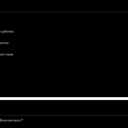
и рабочих
ности»
кого края
 Комсомольске?!