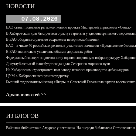
НОВОСТИ
07.08.2026
ЕАО станет пилотным регионом нового проекта Мастерской управления «Сенеж»
В Хабаровском крае быстрее всего растут зарплаты у административного персонала 
В ЕАО обсудили стратегию сохранения исторической памяти
ЕАО - в числе 40 российских регионов-участников кампании «Продвижение безопас
В ЕАО значительно увеличены объемы дорожных работ
Федеральный эксперт по достоинству оценил спортивную инфраструктуру Хабаровс
Дноуглубительный флот будет создан для Северного морского пути
На Хабаровском судостроительном заводе началось производство дебаркадеров
ЦУМ в Хабаровске вернули государству
Бывший судоремонтный завод «Якорь» в Советской Гавани планируют восстановить
Архив новостей >>
ИЗ БЛОГОВ
Районная библиотека в Амурске уничтожена. На очереди библиотека Островского в