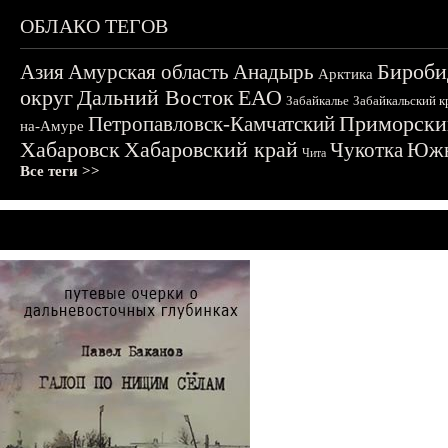
ОБЛАКО ТЕГОВ
Бироби
Азия
Амурская область
Анадырь
Арктика
округ
Дальний Восток
ЕАО
Забайкалье
Забайкальский к
Приморски
Петропавловск-Камчатский
на-Амуре
Хабаровск
Хабаровский край
Чукотка
Южн
Чита
Все теги >>