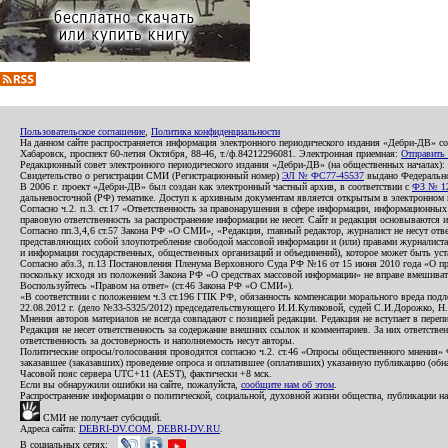
Пользовательское соглашение
,
Политика конфиденциальности
На данном сайте распространяется информация электронного периодического издания «Дебри-ДВ» с
Хабаровск, проспект 60-летия Октября, 88-46, т./ф.84212296081. Электронная приемная:
Отправить
Редакционный совет электронного периодического издания «Дебри-ДВ» (на общественных началах
Свидетельство о регистрации СМИ (Регистрационный номер)
ЭЛ № ФС77-45537
выдано Федеральной
В 2006 г. проект «Дебри-ДВ» был создан как электронный частный архив, в соответствии с
ФЗ № 12
дальневосточной (РФ) тематике. Доступ к архивным документам является открытым в электронном вид
Согласно ч.2. п.3. ст.17 «Ответственность за правонарушения в сфере информации, информационн
правовую ответственность за распространение информации не несет. Сайт и редакция основываются 
Согласно пп.3,4,6 ст.57 Закона РФ «О СМИ», «Редакция, главный редактор, журналист не несут отв
представляющих собой злоупотребление свободой массовой информации и (или) правами журналиста:
и информация государственных, общественных организаций и объединений), которое может быть уста
Согласно абз.3, п.13 Постановления Пленума Верховного Суда РФ №16 от 15 июня 2010 года «О пр
поскольку исходя из положений Закона РФ «О средствах массовой информации» не вправе вмешивать
Воспользуйтесь «Правом на ответ» (ст.46 Закона РФ «О СМИ»).
«В соответствии с положением ч.3 ст.196 ГПК РФ, обязанность компенсации морального вреда подле
22.08.2012 г. (дело №33-5325/2012) председательствующего И.И.Куликовой, судей С.И.Дорожко, Н
Мнения авторов материалов не всегда совпадают с позицией редакции. Редакция не вступает в перепи
Редакция не несет ответственность за содержание внешних ссылок и комментариев. За них ответств
ответственность за достоверность и наполняемость несут авторы.
Политические опросы/голосования проводятся согласно ч.2. ст.46 «Опросы общественного мнения» Фе
заказавшее (заказавших) проведение опроса и оплатившее (оплативших) указанную публикацию (обнаро
Часовой пояс сервера UTC+11 (AEST), фактически +8 мск.
Если вы обнаружили ошибки на сайте, пожалуйста,
сообщите нам об этом
.
Распространение информации о политической, социальной, духовной жизни общества, публикации на
СМИ не получает субсидий.
Адреса сайта:
DEBRI-DV.COM
,
DEBRI-DV.RU
.
В социальных сетях: