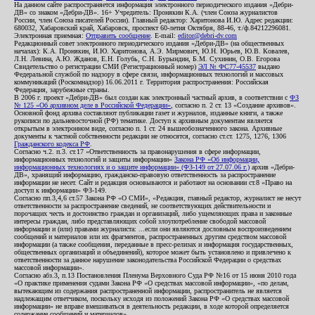
На данном сайте распространяется информация электронного периодического издания «Дебри-
ДВ» со знаком «Дебри-ДВ». 16+ Учредитель: Пронякин К.А. (член Союза журналистов
России, член Союза писателей России). Главный редактор: Харитонова И.Ю. Адрес редакции:
680032, Хабаровский край, Хабаровск, проспект 60-летия Октября, 88-46, т./ф.84212296081.
Электронная приемная:
Отправить сообщение
. E-mail:
editor@debri-dv.com
Редакционный совет электронного периодического издания «Дебри-ДВ» (на общественных
началах): К.А. Пронякин, И.Ю. Харитонова, А.Э. Мирмович, Ю.Н. Юрьев, Ю.В. Ковалев,
Л.Н. Левина, А.Ю. Жданов, Е.Н. Голубь, С.Н. Бурындин, Б.М. Сухинин, О.В. Егорова
Свидетельство о регистрации СМИ (Регистрационный номер)
ЭЛ № ФС77-45537
выдано
Федеральной службой по надзору в сфере связи, информационных технологий и массовых
коммуникаций (Роскомнадзор) 16.06.2011 г. Территория распространения: Российская
Федерация, зарубежные страны.
В 2006 г. проект «Дебри-ДВ» был создан как электронный частный архив, в соответствии с
ФЗ
№ 125 «Об архивном деле в Российской Федерации»
, согласно п. 2 ст. 13 «Создание архивов».
Основной фонд архива составляют публикации газет и журналов, изданные книги, а также
рукописи по дальневосточной (РФ) тематике. Доступ к архивным документам является
открытым в электронном виде, согласно п. 1 ст. 24 вышеобозначенного закона. Архивные
документы к частной собственности редакции не относятся, согласно ст.ст. 1275, 1276, 1306
Гражданского кодекса РФ
.
Согласно ч.2. п.3. ст.17 «Ответственность за правонарушения в сфере информации,
информационных технологий и защиты информации»
Закона РФ «Об информации,
информационных технологиях и о защите информации» (ФЗ-149 от 27.07.06 г.)
архив «Дебри-
ДВ», хранящий информацию, гражданско-правовую ответственность за распространение
информации не несет. Сайт и редакция основываются и работают на основании ст.8 «Право на
доступ к информации» ФЗ-149.
Согласно пп.3,4,6 ст.57 Закона РФ «О СМИ», «Редакция, главный редактор, журналист не несут
ответственности за распространение сведений, не соответствующих действительности и
порочащих честь и достоинство граждан и организаций, либо ущемляющих права и законные
интересы граждан, либо представляющих собой злоупотребление свободой массовой
информации и (или) правами журналиста: ...если они являются дословным воспроизведением
сообщений и материалов или их фрагментов, распространенных другим средством массовой
информации (а также сообщения, переданные в пресс-релизах и информация государственных,
общественных организаций и объединений), которое может быть установлено и привлечено к
ответственности за данное нарушение законодательства Российской Федерации о средствах
массовой информации».
Согласно абз.3, п.13 Постановления Пленума Верховного Суда РФ №16 от 15 июня 2010 года
«О практике применения судами Закона РФ «О средствах массовой информации», «по делам,
вытекающим из содержания распространенной информации, распространитель не является
надлежащим ответчиком, поскольку исходя из положений Закона РФ «О средствах массовой
информации» не вправе вмешиваться в деятельность редакции, в ходе которой определяется
содержание сообщений и материалов».