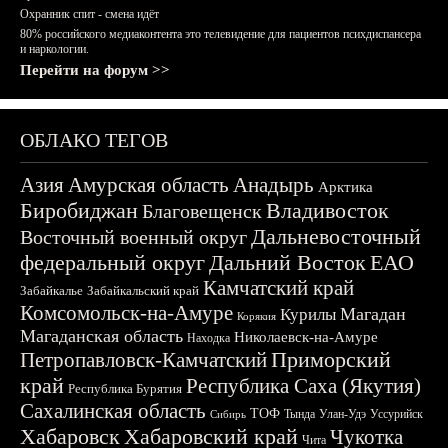
Охранник спит - смена идёт
80% российского медиаконтента это телевидение для пациентов психдиспансера
и наркологии.
Перейти на форум >>
ОБЛАКО ТЕГОВ
Азия
Амурская область
Анадырь
Арктика
Биробиджан
Владивосток
Благовещенск
Дальневосточный
Восточный военный округ
федеральный округ
Дальний Восток
ЕАО
Камчатский край
Забайкалье
Забайкальский край
Комсомольск-на-Амуре
Магадан
Курилы
Корякия
Магаданская область
Николаевск-на-Амуре
Находка
Приморский
Петропавловск-Камчатский
край
Республика Саха (Якутия)
Республика Бурятия
Сахалинская область
ТОФ
Тында
Улан-Удэ
Уссурийск
Сибирь
Хабаровск
Хабаровский край
Чукотка
Чита