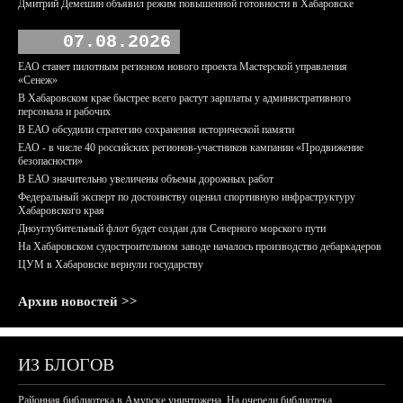
Дмитрий Демешин объявил режим повышенной готовности в Хабаровске
07.08.2026
ЕАО станет пилотным регионом нового проекта Мастерской управления
«Сенеж»
В Хабаровском крае быстрее всего растут зарплаты у административного
персонала и рабочих
В ЕАО обсудили стратегию сохранения исторической памяти
ЕАО - в числе 40 российских регионов-участников кампании «Продвижение
безопасности»
В ЕАО значительно увеличены объемы дорожных работ
Федеральный эксперт по достоинству оценил спортивную инфраструктуру
Хабаровского края
Дноуглубительный флот будет создан для Северного морского пути
На Хабаровском судостроительном заводе началось производство дебаркадеров
ЦУМ в Хабаровске вернули государству
Архив новостей >>
ИЗ БЛОГОВ
Районная библиотека в Амурске уничтожена. На очереди библиотека