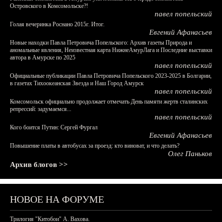
Островского в Комсомольске?!
павел попельский
Голая вечеринка Роснано 2015г. Итог.
Евгений Афанасьев
Новые находки Павла Петровича Попельского: Архив газеты Природа и
аномальные явления, Неизвестная карта НижнеАмурЛага и Последние выставки
автора в Амурске по 2025
павел попельский
Официальные публикации Павла Петровича Попельского 2023-2025 в Болгарии,
в газетах Тихоокеанская Звезда и Наш Город Амурск
павел попельский
Комсомольск официально продолжает отмечать День памяти жертв сталинских
репрессий: задумаемся...
павел попельский
Кого боится Путин: Сергей Фургал
Евгений Афанасьев
Повышение платы в автобусах за проезд: кто виноват, и что делать?
Олег Паньков
Архив блогов >>
НОВОЕ НА ФОРУМЕ
Трилогия "Китобои" А. Вахова.