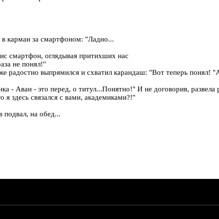
 в карман за смартфоном: "Ладно...
орис смартфон, оглядывая притихших нас
аза не понял!"
 же радостно выпрямился и схватил карандаш: "Вот теперь понял! "
ка - Аван - это перед, о титул...Понятно!" И не договорив, развела
го я здесь связался с вами, академиками?!"
подвал, на обед...