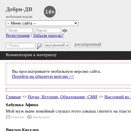
Дебри-ДВ
мобильная версия
Логин
Пароль
Регистрация
/
Забыли пароль?
расширенный
Комментарии к материалу
Вы просматриваете мобильную версию сайта.
Перейти на обычную версию >>
Главная
>>
Наука, История, Образование, СМИ
>>
Высоцкий во 
бабушка Афина
Мой муж ныне покойный слушал этого алкаша сиплого на пластин
Ответить
Цитировать
Виктор Киселев