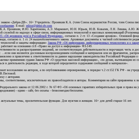
о знаком «Дебри-ДВ». 16+ Учредитель: Пронякин К.А. (член Союза журналистов России, член Союза писа
 сообщение
. E-mail:
editor@debri-dv.com
): К.А. Пронякин, И.Ю. Харитонова, А.Э. Мирмович, Ю.Н. Юрьев, Ю.В. Ковалев, Л.Н. Левина, А.Ю. Ж
 службой по надзору в сфере связи, информационных технологий и массовых коммуникаций (Роскомнадзо
5 «Об архивном деле в Российской Федерации»
, согласно п. 2 ст. 13 «Создание архивов». Основной фон
е, согласно п. 1 ст. 24 вышеобозначенного закона. Архивные документы к частной собственности редакци
ых технологий и защиты информации»
Закона РФ «Об информации, информационных технологиях и о защите
и работают на основании ст.8 «Право на доступ к информации» ФЗ-149.
етственности за распространение сведений, не соответствующих действительности и порочащих честь и д
 ...если они являются дословным воспроизведением сообщений и материалов или их фрагментов, распро
новлено и привлечено к ответственности за данное нарушение законодательства Российской Федерации о
актике применения судами Закона РФ «О средствах массовой информации», «по делам, вытекающим из со
ся в деятельность редакции, в ходе которой определяется содержание сообщений и материалов».
жит возложению на авторов, а по опубликованию опровержения, в порядке ч.2 ст.152 ГК РФ - на учредит
.В.Пестовой.
ску с авторами.
енны, соответственно, исключительно их правообладатели и авторы. Комментарии на сайте приравнены к
дерального закона от 12.06.2002 г. № 67-ФЗ «Об основных гарантиях избирательных прав и права на уча
дование) - едино - сайт, без оплаты - безвозмездно/бесплатно.
 актуальные темы, просветительские функции. Для мужчин и женщин. 16+ для детей старше 16 лет.