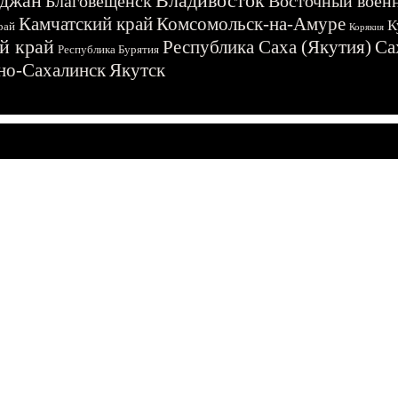
джан
Владивосток
Благовещенск
Восточный воен
Камчатский край
Комсомольск-на-Амуре
К
рай
Корякия
й край
Республика Саха (Якутия)
Са
Республика Бурятия
о-Сахалинск
Якутск