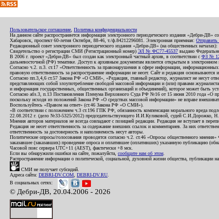
Пользовательское соглашение
,
Политика конфиденциальности
На данном сайте распространяется информация электронного периодического издания «Дебри-ДВ» с
Хабаровск, проспект 60-летия Октября, 88-46, т./ф.84212296081. Электронная приемная:
Отправить
Редакционный совет электронного периодического издания «Дебри-ДВ» (на общественных началах
Свидетельство о регистрации СМИ (Регистрационный номер)
ЭЛ № ФС77-45537
выдано Федеральной
В 2006 г. проект «Дебри-ДВ» был создан как электронный частный архив, в соответствии с
ФЗ № 12
дальневосточной (РФ) тематике. Доступ к архивным документам является открытым в электронном вид
Согласно ч.2. п.3. ст.17 «Ответственность за правонарушения в сфере информации, информационн
правовую ответственность за распространение информации не несет. Сайт и редакция основываются 
Согласно пп.3,4,6 ст.57 Закона РФ «О СМИ», «Редакция, главный редактор, журналист не несут отв
представляющих собой злоупотребление свободой массовой информации и (или) правами журналиста:
и информация государственных, общественных организаций и объединений), которое может быть уста
Согласно абз.3, п.13 Постановления Пленума Верховного Суда РФ №16 от 15 июня 2010 года «О пр
поскольку исходя из положений Закона РФ «О средствах массовой информации» не вправе вмешивать
Воспользуйтесь «Правом на ответ» (ст.46 Закона РФ «О СМИ»).
«В соответствии с положением ч.3 ст.196 ГПК РФ, обязанность компенсации морального вреда подле
22.08.2012 г. (дело №33-5325/2012) председательствующего И.И.Куликовой, судей С.И.Дорожко, Н
Мнения авторов материалов не всегда совпадают с позицией редакции. Редакция не вступает в перепи
Редакция не несет ответственность за содержание внешних ссылок и комментариев. За них ответств
ответственность за достоверность и наполняемость несут авторы.
Политические опросы/голосования проводятся согласно ч.2. ст.46 «Опросы общественного мнения» Фе
заказавшее (заказавших) проведение опроса и оплатившее (оплативших) указанную публикацию (обнаро
Часовой пояс сервера UTC+11 (AEST), фактически +8 мск.
Если вы обнаружили ошибки на сайте, пожалуйста,
сообщите нам об этом
.
Распространение информации о политической, социальной, духовной жизни общества, публикации на
СМИ не получает субсидий.
Адреса сайта:
DEBRI-DV.COM
,
DEBRI-DV.RU
.
В социальных сетях:
© Дебри-ДВ, 20.04.2006 - 2026