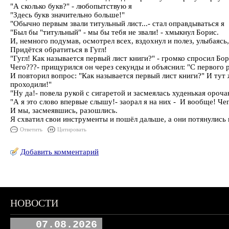
"А сколько букв?" - любопытствую я
"Здесь букв значительно больше!"
"Обычно первым звали титульный лист...- стал оправдываться я
"Был бы "титульный" - мы бы тебя не звали! - хмыкнул Борис.
И, немного подумав, осмотрел всех, вздохнул и полез, улыбаясь,
Придётся обратиться в Гугл!
"Гугл! Как называется первый лист книги?" - громко спросил Б
Чего???- прищурился он через секунды и объяснил: "С первого р
И повторил вопрос: "Как называется первый лист книги?" И тут
проходили!"
"Ну да!- повела рукой с сигаретой и засмеялась худенькая орочан
"А я это слово впервые слышу!- заорал я на них - И вообще! Че
И мы, засмеявшись, разошлись.
Я схватил свои инструменты и пошёл дальше, а они потянулись в 
Ответить
Цитировать
Добавить комментарий
НОВОСТИ
07.08.2026