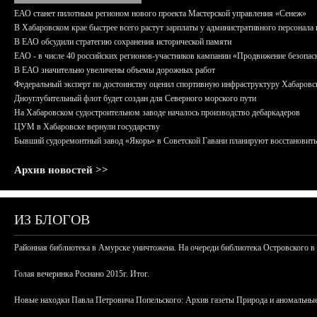
ЕАО станет пилотным регионом нового проекта Мастерской управления «Сенеж»
В Хабаровском крае быстрее всего растут зарплаты у административного персонала 
В ЕАО обсудили стратегию сохранения исторической памяти
ЕАО - в числе 40 российских регионов-участников кампании «Продвижение безопас
В ЕАО значительно увеличены объемы дорожных работ
Федеральный эксперт по достоинству оценил спортивную инфраструктуру Хабаровс
Дноуглубительный флот будет создан для Северного морского пути
На Хабаровском судостроительном заводе началось производство дебаркадеров
ЦУМ в Хабаровске вернули государству
Бывший судоремонтный завод «Якорь» в Советской Гавани планируют восстановить
Архив новостей >>
ИЗ БЛОГОВ
Районная библиотека в Амурске уничтожена. На очереди библиотека Островского в
Голая вечеринка Роснано 2015г. Итог.
Новые находки Павла Петровича Попельского: Архив газеты Природа и аномальные