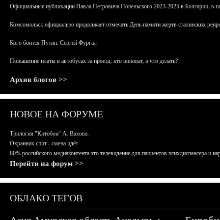
Официальные публикации Павла Петровича Попельского 2023-2025 в Болгарии, в г
Комсомольск официально продолжает отмечать День памяти жертв сталинских репрес
Кого боится Путин: Сергей Фургал
Повышение платы в автобусах за проезд: кто виноват, и что делать?
Архив блогов >>
НОВОЕ НА ФОРУМЕ
Трилогия "Китобои" А. Вахова.
Охранник спит - смена идёт
80% российского медиаконтента это телевидение для пациентов психдиспансера и на
Перейти на форум >>
ОБЛАКО ТЕГОВ