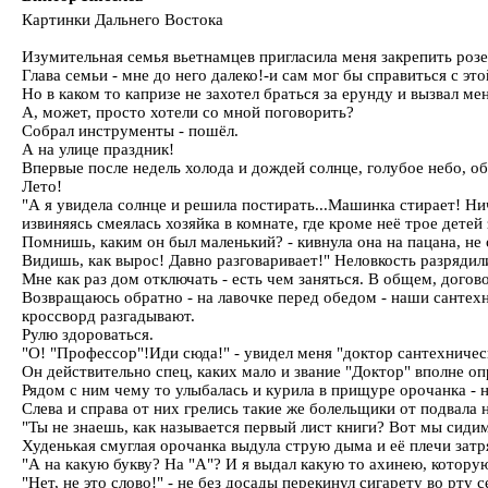
Картинки Дальнего Востока
Изумительная семья вьетнамцев пригласила меня закрепить розе
Глава семьи - мне до него далеко!-и сам мог бы справиться с это
Но в каком то капризе не захотел браться за ерунду и вызвал мен
А, может, просто хотели со мной поговорить?
Собрал инструменты - пошёл.
А на улице праздник!
Впервые после недель холода и дождей солнце, голубое небо, обл
Лето!
"А я увидела солнце и решила постирать...Машинка стирает! Ни
извиняясь смеялась хозяйка в комнате, где кроме неё трое дете
Помнишь, каким он был маленький? - кивнула она на пацана, не
Видишь, как вырос! Давно разговаривает!" Неловкость разрядили
Мне как раз дом отключать - есть чем заняться. В общем, догов
Возвращаюсь обратно - на лавочке перед обедом - наши сантех
кроссворд разгадывают.
Рулю здороваться.
"О! "Профессор"!Иди сюда!" - увидел меня "доктор сантехниче
Он действительно спец, каких мало и звание "Доктор" вполне оп
Рядом с ним чему то улыбалась и курила в прищуре орочанка - 
Слева и справа от них грелись такие же болельщики от подвала
"Ты не знаешь, как называется первый лист книги? Вот мы сидим
Худенькая смуглая орочанка выдула струю дыма и её плечи затр
"А на какую букву? На "А"? И я выдал какую то ахинею, котору
"Нет, не это слово!" - не без досады перекинул сигарету во рту 