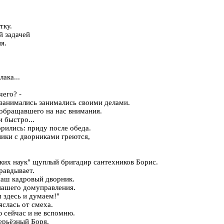
тку.
й задачей
я.
ака...
чего? -
й занимались занимались своими делами.
 обращавшего на нас внимания.
 быстро...
орились: приду после обеда.
ники с дворниками греются,
ских наук" щуплый бригадир сантехников Борис.
равдывает.
наш кадровый дворник.
 нашего домуправления.
 здесь и думаем!"
яслась от смеха.
ю сейчас и не вспомню.
серьёзный Боря.