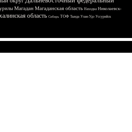
Дальневосточный федеральный
ный округ
Магадан
Магаданская область
урилы
Николаевск-
Находка
халинская область
ТОФ
Тында
Улан-Удэ
Уссурийск
Сибирь