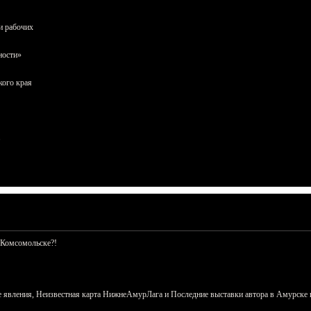
и рабочих
ности»
кого края
 Комсомольске?!
 явления, Неизвестная карта НижнеАмурЛага и Последние выставки автора в Амурске 