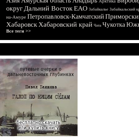
Бироби
Азия
Амурская область
Анадырь
Арктика
округ
Дальний Восток
ЕАО
Забайкалье
Забайкальский к
Приморски
Петропавловск-Камчатский
на-Амуре
Хабаровск
Хабаровский край
Чукотка
Южн
Чита
Все теги >>