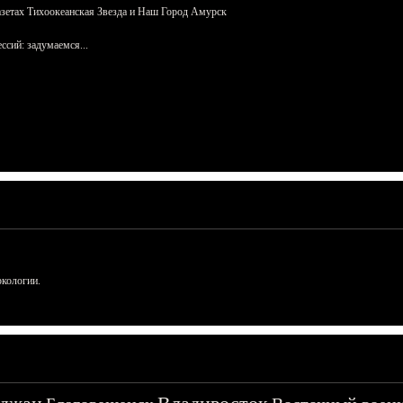
азетах Тихоокеанская Звезда и Наш Город Амурск
сий: задумаемся...
ркологии.