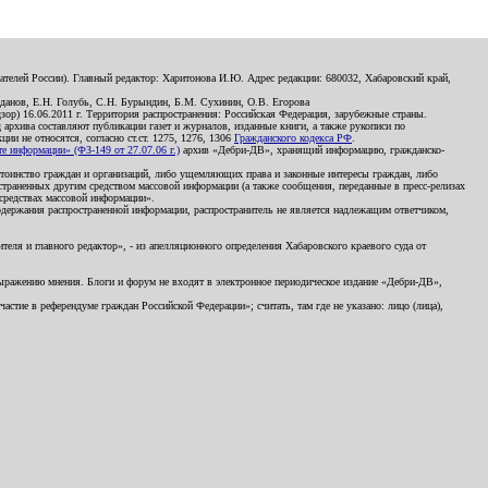
телей России). Главный редактор: Харитонова И.Ю. Адрес редакции: 680032, Хабаровский край,
данов, Е.Н. Голубь, С.Н. Бурындин, Б.М. Сухинин, О.В. Егорова
р) 16.06.2011 г. Территория распространения: Российская Федерация, зарубежные страны.
д архива составляют публикации газет и журналов, изданные книги, а также рукописи по
и не относятся, согласно ст.ст. 1275, 1276, 1306
Гражданского кодекса РФ
.
 информации» (ФЗ-149 от 27.07.06 г.)
архив «Дебри-ДВ», хранящий информацию, гражданско-
остоинство граждан и организаций, либо ущемляющих права и законные интересы граждан, либо
страненных другим средством массовой информации (а также сообщения, переданные в пресс-релизах
 средствах массовой информации».
держания распространенной информации, распространитель не является надлежащим ответчиком,
еля и главного редактор», - из апелляционного определения Хабаровского краевого суда от
 выражению мнения. Блоги и форум не входят в электронное периодическое издание «Дебри-ДВ»,
стие в референдуме граждан Российской Федерации»; считать, там где не указано: лицо (лица),