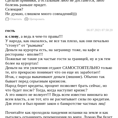
сделали прививки, а остальным либо не достанется, либо
болезнь раньше придет.
Селекция?
Не думаю, слишком много совпадений)))
Ответить
Цитировать
гость
06.07.2021 07:50:20
к слову
, а ведь в чем-то правы!!!
У народа, как оказалось, не все так плохо, как они печально
"стонут" от "рыжыма"
Деньги на курорты есть, на заграницу тоже, на кафе и
рестораны - вполне!!!
Пожилые не такие уж частые гости за границей, ну и уж тем
более на курортах!
Деньги на эти увлечения отдают САМОСТОЯТЕЛЬНО только
те, кто прекрасно понимает что он еще их заработает!
Итак, с народа выкачивают деньги (лишние). Обычно так
бывает перед серьезным кризисом.
Народ берет кредиты, процент позволяет брать сейчас, но
что будет после? Тогда, когда наступит кризис?
А это никого не волнует!!! Ведь всем известно виновата во
всем власть, а не тот, кто не расчитывает силы по кредитам.
Для этого и был принят закон о банкротстве частных лиц!
Почитайте как проходила пандемия испанки на земле и как
пытались ограничить перемещения по миру. Думаю Вм будет