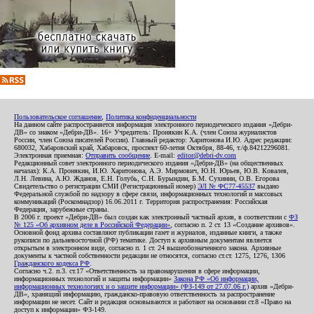
Пользовательское соглашение
,
Политика конфиденциальности
На данном сайте распространяется информация электронного периодического издания «Дебри-
ДВ» со знаком «Дебри-ДВ». 16+ Учредитель: Пронякин К.А. (член Союза журналистов
России, член Союза писателей России). Главный редактор: Харитонова И.Ю. Адрес редакции:
680032, Хабаровский край, Хабаровск, проспект 60-летия Октября, 88-46, т./ф.84212296081.
Электронная приемная:
Отправить сообщение
. E-mail:
editor@debri-dv.com
Редакционный совет электронного периодического издания «Дебри-ДВ» (на общественных
началах): К.А. Пронякин, И.Ю. Харитонова, А.Э. Мирмович, Ю.Н. Юрьев, Ю.В. Ковалев,
Л.Н. Левина, А.Ю. Жданов, Е.Н. Голубь, С.Н. Бурындин, Б.М. Сухинин, О.В. Егорова
Свидетельство о регистрации СМИ (Регистрационный номер)
ЭЛ № ФС77-45537
выдано
Федеральной службой по надзору в сфере связи, информационных технологий и массовых
коммуникаций (Роскомнадзор) 16.06.2011 г. Территория распространения: Российская
Федерация, зарубежные страны.
В 2006 г. проект «Дебри-ДВ» был создан как электронный частный архив, в соответствии с
ФЗ
№ 125 «Об архивном деле в Российской Федерации»
, согласно п. 2 ст. 13 «Создание архивов».
Основной фонд архива составляют публикации газет и журналов, изданные книги, а также
рукописи по дальневосточной (РФ) тематике. Доступ к архивным документам является
открытым в электронном виде, согласно п. 1 ст. 24 вышеобозначенного закона. Архивные
документы к частной собственности редакции не относятся, согласно ст.ст. 1275, 1276, 1306
Гражданского кодекса РФ
.
Согласно ч.2. п.3. ст.17 «Ответственность за правонарушения в сфере информации,
информационных технологий и защиты информации»
Закона РФ «Об информации,
информационных технологиях и о защите информации» (ФЗ-149 от 27.07.06 г.)
архив «Дебри-
ДВ», хранящий информацию, гражданско-правовую ответственность за распространение
информации не несет. Сайт и редакция основываются и работают на основании ст.8 «Право на
доступ к информации» ФЗ-149.