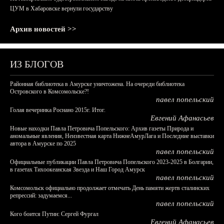
ЦУМ в Хабаровске вернули государству
Архив новостей >>
ИЗ БЛОГОВ
Районная библиотека в Амурске уничтожена. На очереди библиотека
Островского в Комсомольске?!
павел попельский
Голая вечеринка Роснано 2015г. Итог.
Евгений Афанасьев
Новые находки Павла Петровича Попельского: Архив газеты Природа и
аномальные явления, Неизвестная карта НижнеАмурЛага и Последние выставки
автора в Амурске по 2025
павел попельский
Официальные публикации Павла Петровича Попельского 2023-2025 в Болгарии,
в газетах Тихоокеанская Звезда и Наш Город Амурск
павел попельский
Комсомольск официально продолжает отмечать День памяти жертв сталинских
репрессий: задумаемся...
павел попельский
Кого боится Путин: Сергей Фургал
Евгений Афанасьев