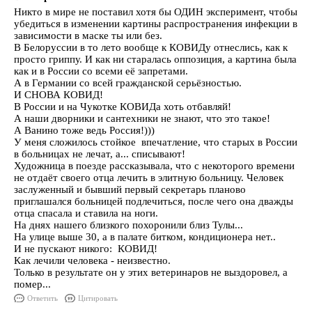
Никто в мире не поставил хотя бы ОДИН эксперимент, чтобы
убедиться в изменении картины распространения инфекции в
зависимости в маске ты или без.
В Белоруссии в то лето вообще к КОВИДу отнеслись, как к
просто гриппу. И как ни старалась оппозиция, а картина была
как и в России со всеми её запретами.
А в Германии со всей гражданской серьёзностью.
И СНОВА КОВИД!
В России и на Чукотке КОВИДа хоть отбавляй!
А наши дворники и сантехники не знают, что это такое!
А Ванино тоже ведь Россия!)))
У меня сложилось стойкое впечатление, что старых в России
в больницах не лечат, а... списывают!
Художница в поезде рассказывала, что с некоторого времени
не отдаёт своего отца лечить в элитную больницу. Человек
заслуженный и бывший первый секретарь планово
приглашался больницей подлечиться, после чего она дважды
отца спасала и ставила на ноги.
На днях нашего близкого похоронили близ Тулы...
На улице выше 30, а в палате битком, кондиционера нет..
И не пускают никого: КОВИД!
Как лечили человека - неизвестно.
Только в результате он у этих ветеринаров не выздоровел, а
помер...
Ответить
Цитировать