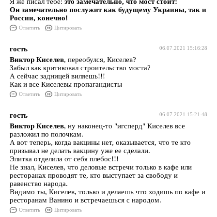
Я же писал тебе:
это замечательно, что мост стоит!
Он замечательно послужит как будущему Украины, так и
России, конечно!
Ответить
Цитировать
гость
06.07.2021 15:16:28
Виктор Киселев
, переобулся, Киселев?
Забыл как критиковал строительство моста?
А сейчас задницей виляешь!!!
Как и все Киселевы пропагандисты
Ответить
Цитировать
гость
06.07.2021 15:21:48
Виктор Киселев
, ну наконец-то "игсперд" Киселев все
разложил по полочкам.
А вот теперь, когда вакцины нет, оказывается, что те кто
призывал не делать вакцину уже ее сделали.
Элитка отделила от себя плебос!!!
Не знал, Киселев, что деловые встречи только в кафе или
ресторанах проводят те, кто выступает за свободу и
равенство народа.
Видимо ты, Киселев, только и делаешь что ходишь по кафе и
ресторанам Ванино и встречаешься с народом.
Ответить
Цитировать