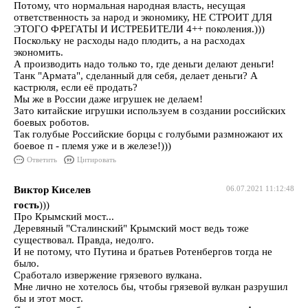
Потому, что нормальная народная власть, несущая
ответственность за народ и экономику, НЕ СТРОИТ ДЛЯ
ЭТОГО ФРЕГАТЫ И ИСТРЕБИТЕЛИ 4++ поколения.)))
Поскольку не расходы надо плодить, а на расходах
экономить.
А производить надо только то, где деньги делают деньги!
Танк "Армата", сделанный для себя, делает деньги? А
кастрюля, если её продать?
Мы же в России даже игрушек не делаем!
Зато китайские игрушки используем в создании российских
боевых роботов.
Так голубые Российские борцы с голубыми размножают их
боевое п - племя уже и в железе!)))
Ответить
Цитировать
Виктор Киселев
06.07.2021 11:12:48
гость
)))
Про Крымский мост...
Деревяный "Сталинский" Крымский мост ведь тоже
существовал. Правда, недолго.
И не потому, что Путина и братьев Ротенбергов тогда не
было.
Сработало извержение грязевого вулкана.
Мне лично не хотелось бы, чтобы грязевой вулкан разрушил
бы и этот мост.