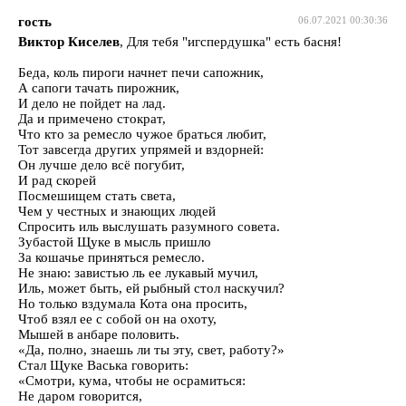
гость
06.07.2021 00:30:36
Виктор Киселев
, Для тебя "игспердушка" есть басня!
Беда, коль пироги начнет печи сапожник,
А сапоги тачать пирожник,
И дело не пойдет на лад.
Да и примечено стократ,
Что кто за ремесло чужое браться любит,
Тот завсегда других упрямей и вздорней:
Он лучше дело всё погубит,
И рад скорей
Посмешищем стать света,
Чем у честных и знающих людей
Спросить иль выслушать разумного совета.
Зубастой Щуке в мысль пришло
За кошачье приняться ремесло.
Не знаю: завистью ль ее лукавый мучил,
Иль, может быть, ей рыбный стол наскучил?
Но только вздумала Кота она просить,
Чтоб взял ее с собой он на охоту,
Мышей в анбаре половить.
«Да, полно, знаешь ли ты эту, свет, работу?»
Стал Щуке Васька говорить:
«Смотри, кума, чтобы не осрамиться:
Не даром говорится,