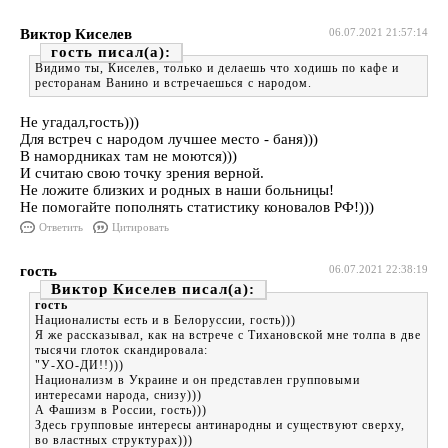
Виктор Киселев
06.07.2021 21:57:14
гость
Видимо ты, Киселев, только и делаешь что ходишь по кафе и
ресторанам Ванино и встречаешься с народом.
Не угадал,гость)))
Для встреч с народом лучшее место - баня)))
В намордниках там не моются)))
И считаю свою точку зрения верной.
Не ложите близких и родных в наши больницы!
Не помогайте пополнять статистику коновалов РФ!)))
Ответить
Цитировать
гость
06.07.2021 22:38:19
Виктор Киселев
гость
Националисты есть и в Белоруссии, гость)))
Я же рассказывал, как на встрече с Тихановской мне толпа в две
тысячи глоток скандировала:
"У-ХО-ДИ!!)))
Национализм в Украине и он представлен групповыми
интересами народа, снизу)))
А Фашизм в России, гость)))
Здесь групповые интересы антинародны и существуют сверху,
во властных структурах)))