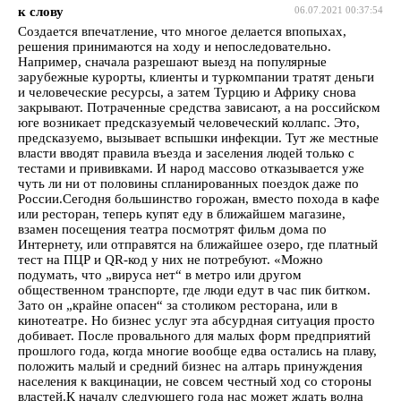
к слову
06.07.2021 00:37:54
Создается впечатление, что многое делается впопыхах,
решения принимаются на ходу и непоследовательно.
Например, сначала разрешают выезд на популярные
зарубежные курорты, клиенты и туркомпании тратят деньги
и человеческие ресурсы, а затем Турцию и Африку снова
закрывают. Потраченные средства зависают, а на российском
юге возникает предсказуемый человеческий коллапс. Это,
предсказуемо, вызывает вспышки инфекции. Тут же местные
власти вводят правила въезда и заселения людей только с
тестами и прививками. И народ массово отказывается уже
чуть ли ни от половины спланированных поездок даже по
России.Сегодня большинство горожан, вместо похода в кафе
или ресторан, теперь купят еду в ближайшем магазине,
взамен посещения театра посмотрят фильм дома по
Интернету, или отправятся на ближайшее озеро, где платный
тест на ПЦР и QR-код у них не потребуют. «Можно
подумать, что „вируса нет“ в метро или другом
общественном транспорте, где люди едут в час пик битком.
Зато он „крайне опасен“ за столиком ресторана, или в
кинотеатре. Но бизнес услуг эта абсурдная ситуация просто
добивает. После провального для малых форм предприятий
прошлого года, когда многие вообще едва остались на плаву,
положить малый и средний бизнес на алтарь принуждения
населения к вакцинации, не совсем честный ход со стороны
властей.К началу следующего года нас может ждать волна