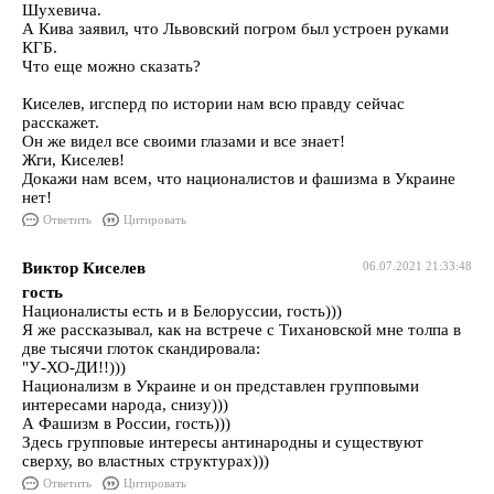
Шухевича.
А Кива заявил, что Львовский погром был устроен руками
КГБ.
Что еще можно сказать?
Киселев, игсперд по истории нам всю правду сейчас
расскажет.
Он же видел все своими глазами и все знает!
Жги, Киселев!
Докажи нам всем, что националистов и фашизма в Украине
нет!
Ответить
Цитировать
Виктор Киселев
06.07.2021 21:33:48
гость
Националисты есть и в Белоруссии, гость)))
Я же рассказывал, как на встрече с Тихановской мне толпа в
две тысячи глоток скандировала:
"У-ХО-ДИ!!)))
Национализм в Украине и он представлен групповыми
интересами народа, снизу)))
А Фашизм в России, гость)))
Здесь групповые интересы антинародны и существуют
сверху, во властных структурах)))
Ответить
Цитировать