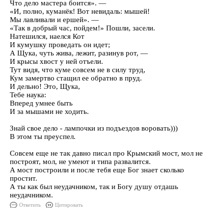
Что дело мастера боится». —
«И, полно, куманёк! Вот невидаль: мышей!
Мы лавливали и ершей». —
«Так в добрый час, пойдем!» Пошли, засели.
Натешился, наелся Кот
И кумушку проведать он идет;
А Щука, чуть жива, лежит, разинув рот, —
И крысы хвост у ней отъели.
Тут видя, что куме совсем не в силу труд,
Кум замертво стащил ее обратно в пруд.
И дельно! Это, Щука,
Тебе наука:
Вперед умнее быть
И за мышами не ходить.
Знай свое дело - лампочки из подъездов воровать)))
В этом ты преуспел.
Совсем еще не так давно писал про Крымский мост, мол не
построят, мол, не умеют и типа развалится.
А мост построили и после тебя еще Бог знает сколько
простит.
А ты как был неудачником, так и Богу душу отдашь
неудачником.
Ответить
Цитировать