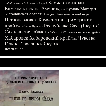
Камчатский край
Забайкалье
Забайкальский край
Комсомольск-на-Амуре
Магадан
Курилы
Корякия
Магаданская область
Николаевск-на-Амуре
Находка
Приморский
Петропавловск-Камчатский
край
Республика Саха (Якутия)
Республика Бурятия
Сахалинская область
ТОФ
Тында
Улан-Удэ
Уссурийск
Сибирь
Хабаровск
Хабаровский край
Чукотка
Чита
Южно-Сахалинск
Якутск
Все теги >>