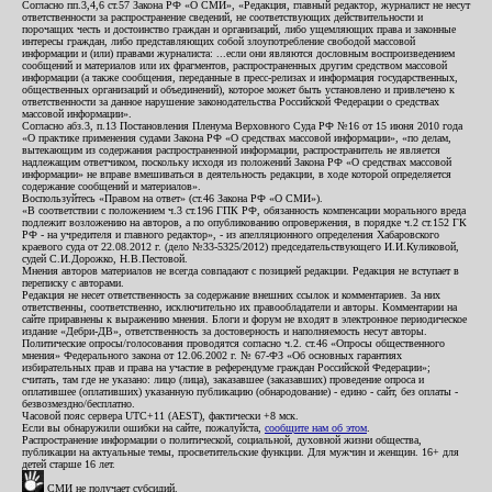
Согласно пп.3,4,6 ст.57 Закона РФ «О СМИ», «Редакция, главный редактор, журналист не несут
ответственности за распространение сведений, не соответствующих действительности и
порочащих честь и достоинство граждан и организаций, либо ущемляющих права и законные
интересы граждан, либо представляющих собой злоупотребление свободой массовой
информации и (или) правами журналиста: ...если они являются дословным воспроизведением
сообщений и материалов или их фрагментов, распространенных другим средством массовой
информации (а также сообщения, переданные в пресс-релизах и информация государственных,
общественных организаций и объединений), которое может быть установлено и привлечено к
ответственности за данное нарушение законодательства Российской Федерации о средствах
массовой информации».
Согласно абз.3, п.13 Постановления Пленума Верховного Суда РФ №16 от 15 июня 2010 года
«О практике применения судами Закона РФ «О средствах массовой информации», «по делам,
вытекающим из содержания распространенной информации, распространитель не является
надлежащим ответчиком, поскольку исходя из положений Закона РФ «О средствах массовой
информации» не вправе вмешиваться в деятельность редакции, в ходе которой определяется
содержание сообщений и материалов».
Воспользуйтесь «Правом на ответ» (ст.46 Закона РФ «О СМИ»).
«В соответствии с положением ч.3 ст.196 ГПК РФ, обязанность компенсации морального вреда
подлежит возложению на авторов, а по опубликованию опровержения, в порядке ч.2 ст.152 ГК
РФ - на учредителя и главного редактор», - из апелляционного определения Хабаровского
краевого суда от 22.08.2012 г. (дело №33-5325/2012) председательствующего И.И.Куликовой,
судей С.И.Дорожко, Н.В.Пестовой.
Мнения авторов материалов не всегда совпадают с позицией редакции. Редакция не вступает в
переписку с авторами.
Редакция не несет ответственность за содержание внешних ссылок и комментариев. За них
ответственны, соответственно, исключительно их правообладатели и авторы. Комментарии на
сайте приравнены к выражению мнения. Блоги и форум не входят в электронное периодическое
издание «Дебри-ДВ», ответственность за достоверность и наполняемость несут авторы.
Политические опросы/голосования проводятся согласно ч.2. ст.46 «Опросы общественного
мнения» Федерального закона от 12.06.2002 г. № 67-ФЗ «Об основных гарантиях
избирательных прав и права на участие в референдуме граждан Российской Федерации»;
считать, там где не указано: лицо (лица), заказавшее (заказавших) проведение опроса и
оплатившее (оплативших) указанную публикацию (обнародование) - едино - сайт, без оплаты -
безвозмездно/бесплатно.
Часовой пояс сервера UTC+11 (AEST), фактически +8 мск.
Если вы обнаружили ошибки на сайте, пожалуйста,
сообщите нам об этом
.
Распространение информации о политической, социальной, духовной жизни общества,
публикации на актуальные темы, просветительские функции. Для мужчин и женщин. 16+ для
детей старше 16 лет.
СМИ не получает субсидий.