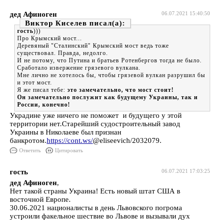
дед Афиноген
06.07.2021 15:40:50
Виктор Киселев
гость
)))
Про Крымский мост...
Деревяный "Сталинский" Крымский мост ведь тоже
существовал. Правда, недолго.
И не потому, что Путина и братьев Ротенбергов тогда не было.
Сработало извержение грязевого вулкана.
Мне лично не хотелось бы, чтобы грязевой вулкан разрушил бы
и этот мост.
Я же писал тебе:
это замечательно, что мост стоит!
Он замечательно послужит как будущему Украины, так и
России, конечно!
Украдине уже ничего не поможет и будущего у этой
территории нет.Старейший судостроительный завод
Украины в Николаеве был признан
банкротом.
https://cont.ws/
@eliseevich/2032079.
Ответить
Цитировать
гость
06.07.2021 17:03:25
дед Афиноген
,
Нет такой страны Украина! Есть новый штат США в
восточной Европе.
30.06.2021 националисты в день Львовского погрома
устроили факельное шествие во Львове и вызывали дух