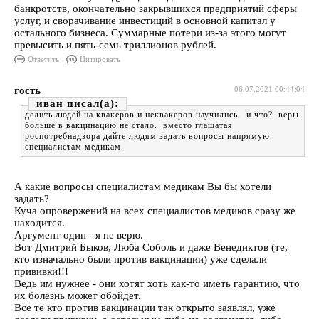
банкротств, окончательно закрывшихся предприятий сферы
услуг, и сворачивание инвестиций в основной капитал у
остального бизнеса. Суммарные потери из-за этого могут
превысить и пять-семь триллионов рублей.
Ответить
Цитировать
гость
06.07.2021 00:44:04
иван
делить людей на квакеров и неквакеров научились. и что? веры
больше в вакцинацию не стало. вместо глашатая
роспотребнадзора дайте людям задать вопросы напрямую
специалистам медикам.
А какие вопросы специалистам медикам Вы бы хотели
задать?
Куча опровержений на всех специалистов медиков сразу же
находится.
Аргумент один - я не верю.
Вот Дмитрий Быков, Люба Соболь и даже Венедиктов (те,
кто изначально были против вакцинации) уже сделали
прививки!!!
Ведь им нужнее - они хотят хоть как-то иметь гарантию, что
их болезнь может обойдет.
Все те кто против вакцинации так открыто заявлял, уже