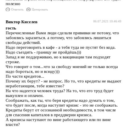
полезно
Ответить
Цитировать
Виктор Киселев
06.07.2021 10:46:49
гость
Перечисленные Вами люди сделали прививки не потому, что
забоялись заразиться. а потому, что забоялись лишиться
свободы действий.
Надо переговорить в кафе - а тебя туда не пустят без кода.
Надо съездить - границу не пройдёшь)))
Запад я не поддерживаю, но к вакцинации там подходят
строже.
Что говорит о том...что за свободу мнений не только всегда
надо бороться, но и всюду)))
По части кредитов...
Почему их берут? - не вопрос. Но то, что кредиты не выдают
неработающим, тебе известно?
На что надеется человек труда? На то, что его труд будет
выкуплен и оплачен.
Соображать, как ты, что беря кредиты надо думать о том,
что будет после, когда наступит кризис - это не соображать.
Кредиты берут от осознанной необходимости, в том числе
для спасения капиталов в преддверии кризиса.
А кризисы наступают по вине работающего или по вине
власти?