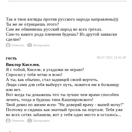
Так и твои взгляды против русского народа направлены)))
Ты же не отрицаешь этого?
Сам же обвиняешь русский народ во всех грехах.
Сам-то какого рода племени будешь? Из другой закваски
сделан?
Ответить
Цитировать
гость
06.07.2021 22:41:49
Виктор Киселев
,
Я с тобой, Киселе, в угадалки не играю?
Спросил у тебя четко и ясно!
А ты, как обычно, стал задницей своей вертеть.
Люди сами для себя выберут путь, ложится им в больницу
или нет.
Вот когда ты докажешь что ты лучше чем врачи способен
лечить, тогда и будешь типа Кашпировского!
Твой девиз по жизни ясен: "Не доверяй врачу - выпей мочу!"
Поэтому и сидишь как знатный тролль на портале. Тебя уже
во всех сетях забанили, вот у тебя одно место и осталось...
Ответить
Цитировать