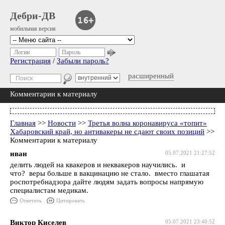
Дебри-ДВ
мобильная версия
Логин
Пароль
Регистрация
/
Забыли пароль?
расширенный
Комментарии к материалу
Главная
>>
Новости
>>
Третья волна коронавируса «топит»
Хабаровский край, но антивакеры не сдают своих позиций
>>
Комментарии к материалу
иван
05.07.2021 21:27:52
делить людей на квакеров и неквакеров научились. и
что? веры больше в вакцинацию не стало. вместо глашатая
роспотребнадзора дайте людям задать вопросы напрямую
специалистам медикам.
Ответить
Цитировать
Виктор Киселев
05.07.2021 23:40:52