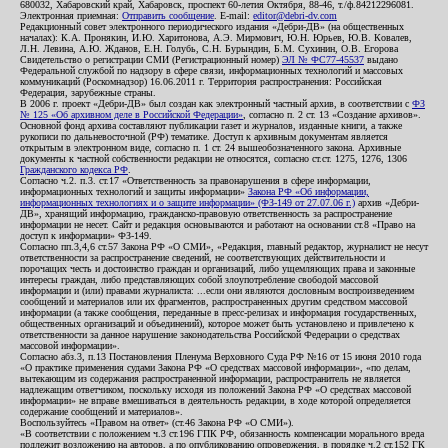
680032, Хабаровский край, Хабаровск, проспект 60-летия Октября, 88-46, т./ф.84212296081.
Электронная приемная:
Отправить сообщение
. E-mail:
editor@debri-dv.com
Редакционный совет электронного периодического издания «Дебри-ДВ» (на общественных
началах): К.А. Пронякин, И.Ю. Харитонова, А.Э. Мирмович, Ю.Н. Юрьев, Ю.В. Ковалев,
Л.Н. Левина, А.Ю. Жданов, Е.Н. Голубь, С.Н. Бурындин, Б.М. Сухинин, О.В. Егорова
Свидетельство о регистрации СМИ (Регистрационный номер)
ЭЛ № ФС77-45537
выдано
Федеральной службой по надзору в сфере связи, информационных технологий и массовых
коммуникаций (Роскомнадзор) 16.06.2011 г. Территория распространения: Российская
Федерация, зарубежные страны.
В 2006 г. проект «Дебри-ДВ» был создан как электронный частный архив, в соответствии с
ФЗ
№ 125 «Об архивном деле в Российской Федерации»
, согласно п. 2 ст. 13 «Создание архивов».
Основной фонд архива составляют публикации газет и журналов, изданные книги, а также
рукописи по дальневосточной (РФ) тематике. Доступ к архивным документам является
открытым в электронном виде, согласно п. 1 ст. 24 вышеобозначенного закона. Архивные
документы к частной собственности редакции не относятся, согласно ст.ст. 1275, 1276, 1306
Гражданского кодекса РФ
.
Согласно ч.2. п.3. ст.17 «Ответственность за правонарушения в сфере информации,
информационных технологий и защиты информации»
Закона РФ «Об информации,
информационных технологиях и о защите информации» (ФЗ-149 от 27.07.06 г.)
архив «Дебри-
ДВ», хранящий информацию, гражданско-правовую ответственность за распространение
информации не несет. Сайт и редакция основываются и работают на основании ст.8 «Право на
доступ к информации» ФЗ-149.
Согласно пп.3,4,6 ст.57 Закона РФ «О СМИ», «Редакция, главный редактор, журналист не несут
ответственности за распространение сведений, не соответствующих действительности и
порочащих честь и достоинство граждан и организаций, либо ущемляющих права и законные
интересы граждан, либо представляющих собой злоупотребление свободой массовой
информации и (или) правами журналиста: ...если они являются дословным воспроизведением
сообщений и материалов или их фрагментов, распространенных другим средством массовой
информации (а также сообщения, переданные в пресс-релизах и информация государственных,
общественных организаций и объединений), которое может быть установлено и привлечено к
ответственности за данное нарушение законодательства Российской Федерации о средствах
массовой информации».
Согласно абз.3, п.13 Постановления Пленума Верховного Суда РФ №16 от 15 июня 2010 года
«О практике применения судами Закона РФ «О средствах массовой информации», «по делам,
вытекающим из содержания распространенной информации, распространитель не является
надлежащим ответчиком, поскольку исходя из положений Закона РФ «О средствах массовой
информации» не вправе вмешиваться в деятельность редакции, в ходе которой определяется
содержание сообщений и материалов».
Воспользуйтесь «Правом на ответ» (ст.46 Закона РФ «О СМИ»).
«В соответствии с положением ч.3 ст.196 ГПК РФ, обязанность компенсации морального вреда
подлежит возложению на авторов, а по опубликованию опровержения, в порядке ч.2 ст.152 ГК