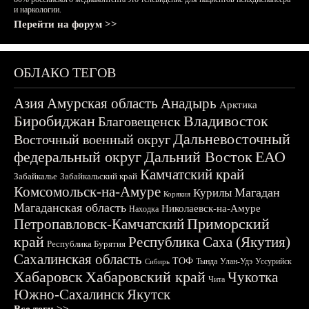
и наркологии.
Перейти на форум >>
ОБЛАКО ТЕГОВ
Азия
Амурская область
Анадырь
Арктика
Биробиджан
Владивосток
Благовещенск
Дальневосточный
Восточный военный округ
федеральный округ
Дальний Восток
ЕАО
Камчатский край
Забайкалье
Забайкальский край
Комсомольск-на-Амуре
Магадан
Курилы
Корякия
Магаданская область
Николаевск-на-Амуре
Находка
Приморский
Петропавловск-Камчатский
край
Республика Саха (Якутия)
Республика Бурятия
Сахалинская область
ТОФ
Тында
Улан-Удэ
Уссурийск
Сибирь
Хабаровск
Хабаровский край
Чукотка
Чита
Южно-Сахалинск
Якутск