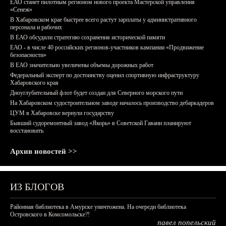
ЕАО станет пилотным регионом нового проекта Мастерской управления
«Сенеж»
В Хабаровском крае быстрее всего растут зарплаты у административного
персонала и рабочих
В ЕАО обсудили стратегию сохранения исторической памяти
ЕАО - в числе 40 российских регионов-участников кампании «Продвижение
безопасности»
В ЕАО значительно увеличены объемы дорожных работ
Федеральный эксперт по достоинству оценил спортивную инфраструктуру
Хабаровского края
Дноуглубительный флот будет создан для Северного морского пути
На Хабаровском судостроительном заводе началось производство дебаркадеров
ЦУМ в Хабаровске вернули государству
Бывший судоремонтный завод «Якорь» в Советской Гавани планируют
восстановить
Архив новостей >>
ИЗ БЛОГОВ
Районная библиотека в Амурске уничтожена. На очереди библиотека
Островского в Комсомольске?!
павел попельский