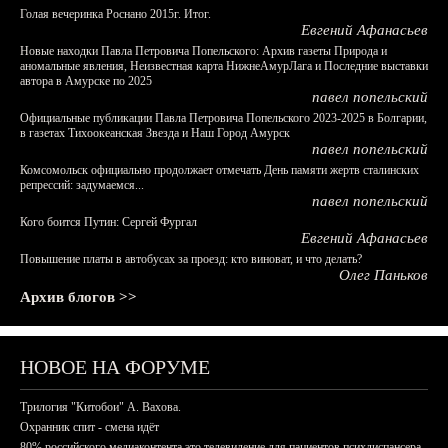
Голая вечеринка Роснано 2015г. Итог.
Евгений Афанасьев
Новые находки Павла Петровича Попельского: Архив газеты Природа и
аномальные явления, Неизвестная карта НижнеАмурЛага и Последние выставки
автора в Амурске по 2025
павел попельский
Официальные публикации Павла Петровича Попельского 2023-2025 в Болгарии,
в газетах Тихоокеанская Звезда и Наш Город Амурск
павел попельский
Комсомольск официально продолжает отмечать День памяти жертв сталинских
репрессий: задумаемся...
павел попельский
Кого боится Путин: Сергей Фургал
Евгений Афанасьев
Повышение платы в автобусах за проезд: кто виноват, и что делать?
Олег Паньков
Архив блогов >>
НОВОЕ НА ФОРУМЕ
Трилогия "Китобои" А. Вахова.
Охранник спит - смена идёт
80% российского медиаконтента это телевидение для пациентов психдиспансера