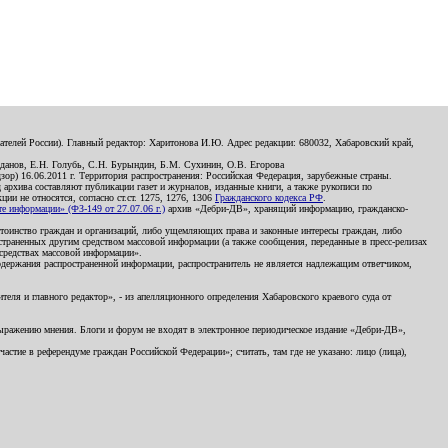
телей России). Главный редактор: Харитонова И.Ю. Адрес редакции: 680032, Хабаровский край,
данов, Е.Н. Голубь, С.Н. Бурындин, Б.М. Сухинин, О.В. Егорова
р) 16.06.2011 г. Территория распространения: Российская Федерация, зарубежные страны.
д архива составляют публикации газет и журналов, изданные книги, а также рукописи по
и не относятся, согласно ст.ст. 1275, 1276, 1306
Гражданского кодекса РФ
.
 информации» (ФЗ-149 от 27.07.06 г.)
архив «Дебри-ДВ», хранящий информацию, гражданско-
остоинство граждан и организаций, либо ущемляющих права и законные интересы граждан, либо
страненных другим средством массовой информации (а также сообщения, переданные в пресс-релизах
 средствах массовой информации».
держания распространенной информации, распространитель не является надлежащим ответчиком,
еля и главного редактор», - из апелляционного определения Хабаровского краевого суда от
 выражению мнения. Блоги и форум не входят в электронное периодическое издание «Дебри-ДВ»,
стие в референдуме граждан Российской Федерации»; считать, там где не указано: лицо (лица),