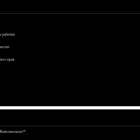
и рабочих
ности»
кого края
 Комсомольске?!