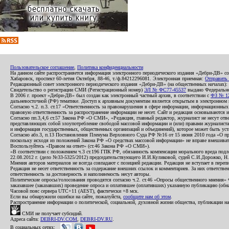
Пользовательское соглашение
,
Политика конфиденциальности
На данном сайте распространяется информация электронного периодического издания «Дебри-ДВ» с
Хабаровск, проспект 60-летия Октября, 88-46, т./ф.84212296081. Электронная приемная:
Отправить
Редакционный совет электронного периодического издания «Дебри-ДВ» (на общественных началах
Свидетельство о регистрации СМИ (Регистрационный номер)
ЭЛ № ФС77-45537
выдано Федеральной
В 2006 г. проект «Дебри-ДВ» был создан как электронный частный архив, в соответствии с
ФЗ № 12
дальневосточной (РФ) тематике. Доступ к архивным документам является открытым в электронном вид
Согласно ч.2. п.3. ст.17 «Ответственность за правонарушения в сфере информации, информационн
правовую ответственность за распространение информации не несет. Сайт и редакция основываются 
Согласно пп.3,4,6 ст.57 Закона РФ «О СМИ», «Редакция, главный редактор, журналист не несут отв
представляющих собой злоупотребление свободой массовой информации и (или) правами журналиста:
и информация государственных, общественных организаций и объединений), которое может быть уста
Согласно абз.3, п.13 Постановления Пленума Верховного Суда РФ №16 от 15 июня 2010 года «О пр
поскольку исходя из положений Закона РФ «О средствах массовой информации» не вправе вмешивать
Воспользуйтесь «Правом на ответ» (ст.46 Закона РФ «О СМИ»).
«В соответствии с положением ч.3 ст.196 ГПК РФ, обязанность компенсации морального вреда подле
22.08.2012 г. (дело №33-5325/2012) председательствующего И.И.Куликовой, судей С.И.Дорожко, Н
Мнения авторов материалов не всегда совпадают с позицией редакции. Редакция не вступает в перепи
Редакция не несет ответственность за содержание внешних ссылок и комментариев. За них ответств
ответственность за достоверность и наполняемость несут авторы.
Политические опросы/голосования проводятся согласно ч.2. ст.46 «Опросы общественного мнения» Фе
заказавшее (заказавших) проведение опроса и оплатившее (оплативших) указанную публикацию (обнаро
Часовой пояс сервера UTC+11 (AEST), фактически +8 мск.
Если вы обнаружили ошибки на сайте, пожалуйста,
сообщите нам об этом
.
Распространение информации о политической, социальной, духовной жизни общества, публикации на
СМИ не получает субсидий.
Адреса сайта:
DEBRI-DV.COM
,
DEBRI-DV.RU
.
В социальных сетях: