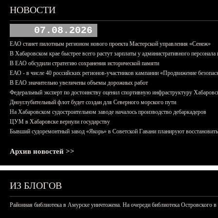
НОВОСТИ
07.08.2026
ЕАО станет пилотным регионом нового проекта Мастерской управления «Сенеж»
В Хабаровском крае быстрее всего растут зарплаты у административного персонала 
В ЕАО обсудили стратегию сохранения исторической памяти
ЕАО - в числе 40 российских регионов-участников кампании «Продвижение безопас
В ЕАО значительно увеличены объемы дорожных работ
Федеральный эксперт по достоинству оценил спортивную инфраструктуру Хабаровс
Дноуглубительный флот будет создан для Северного морского пути
На Хабаровском судостроительном заводе началось производство дебаркадеров
ЦУМ в Хабаровске вернули государству
Бывший судоремонтный завод «Якорь» в Советской Гавани планируют восстановить
Архив новостей >>
ИЗ БЛОГОВ
Районная библиотека в Амурске уничтожена. На очереди библиотека Островского в