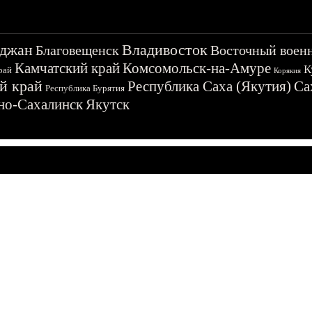
джан
Владивосток
Благовещенск
Восточный воен
Камчатский край
Комсомольск-на-Амуре
К
рай
Корякия
й край
Республика Саха (Якутия)
Са
Республика Бурятия
о-Сахалинск
Якутск