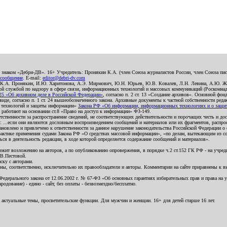
о знаком «Дебри-ДВ». 16+ Учредитель: Пронякин К.А. (член Союза журналистов России, член Союза писа
 сообщение
. E-mail:
editor@debri-dv.com
): К.А. Пронякин, И.Ю. Харитонова, А.Э. Мирмович, Ю.Н. Юрьев, Ю.В. Ковалев, Л.Н. Левина, А.Ю. Ж
 службой по надзору в сфере связи, информационных технологий и массовых коммуникаций (Роскомнадзо
5 «Об архивном деле в Российской Федерации»
, согласно п. 2 ст. 13 «Создание архивов». Основной фон
е, согласно п. 1 ст. 24 вышеобозначенного закона. Архивные документы к частной собственности редакци
ых технологий и защиты информации»
Закона РФ «Об информации, информационных технологиях и о защите
и работают на основании ст.8 «Право на доступ к информации» ФЗ-149.
етственности за распространение сведений, не соответствующих действительности и порочащих честь и д
 ...если они являются дословным воспроизведением сообщений и материалов или их фрагментов, распро
новлено и привлечено к ответственности за данное нарушение законодательства Российской Федерации о
актике применения судами Закона РФ «О средствах массовой информации», «по делам, вытекающим из со
ся в деятельность редакции, в ходе которой определяется содержание сообщений и материалов».
жит возложению на авторов, а по опубликованию опровержения, в порядке ч.2 ст.152 ГК РФ - на учредит
.В.Пестовой.
ску с авторами.
енны, соответственно, исключительно их правообладатели и авторы. Комментарии на сайте приравнены к
дерального закона от 12.06.2002 г. № 67-ФЗ «Об основных гарантиях избирательных прав и права на уча
дование) - едино - сайт, без оплаты - безвозмездно/бесплатно.
 актуальные темы, просветительские функции. Для мужчин и женщин. 16+ для детей старше 16 лет.