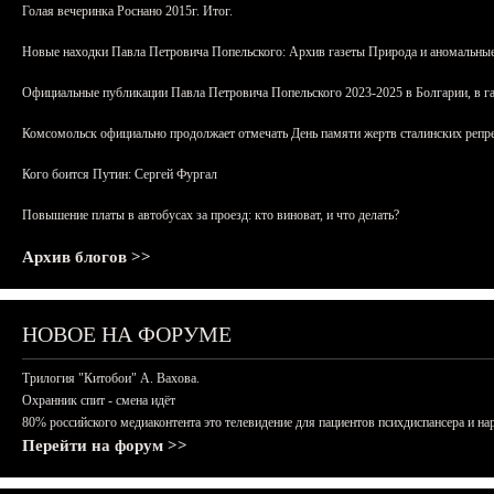
Голая вечеринка Роснано 2015г. Итог.
Новые находки Павла Петровича Попельского: Архив газеты Природа и аномальные
Официальные публикации Павла Петровича Попельского 2023-2025 в Болгарии, в г
Комсомольск официально продолжает отмечать День памяти жертв сталинских репрес
Кого боится Путин: Сергей Фургал
Повышение платы в автобусах за проезд: кто виноват, и что делать?
Архив блогов >>
НОВОЕ НА ФОРУМЕ
Трилогия "Китобои" А. Вахова.
Охранник спит - смена идёт
80% российского медиаконтента это телевидение для пациентов психдиспансера и на
Перейти на форум >>