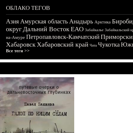
ОБЛАКО ТЕГОВ
Бироби
Азия
Амурская область
Анадырь
Арктика
округ
Дальний Восток
ЕАО
Забайкалье
Забайкальский к
Приморски
Петропавловск-Камчатский
на-Амуре
Хабаровск
Хабаровский край
Чукотка
Южн
Чита
Все теги >>