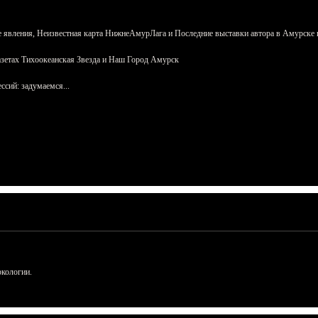
 явления, Неизвестная карта НижнеАмурЛага и Последние выставки автора в Амурске 
азетах Тихоокеанская Звезда и Наш Город Амурск
сий: задумаемся...
ркологии.