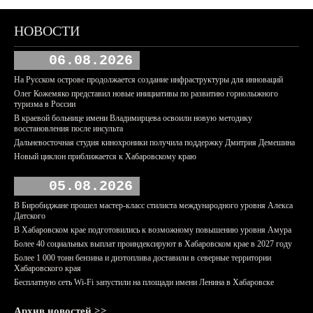
НОВОСТИ
06.08.2026
На Русском острове продолжается создание инфраструктуры для инноваций
Олег Кожемяко представил новые инициативы по развитию горнолыжного
туризма в России
В краевой больнице имени Владимирцева освоили новую методику
восстановления после инсульта
Дальневосточная студия кинохроники получила поддержку Дмитрия Демешина
Новый циклон приближается к Хабаровскому краю
05.08.2026
В Биробиджане прошел мастер-класс стилиста международного уровня Алекса
Датского
В Хабаровском крае подготовились к возможному повышению уровня Амура
Более 40 социальных выплат проиндексируют в Хабаровском крае в 2027 году
Более 1 000 тонн бензина и дизтоплива доставили в северные территории
Хабаровского края
Бесплатную сеть Wi-Fi запустили на площади имени Ленина в Хабаровске
Архив новостей >>