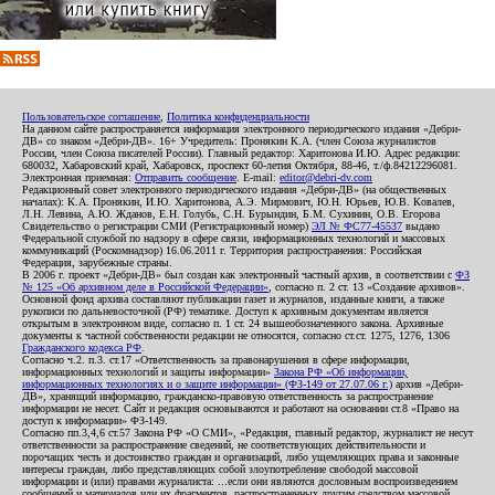
Пользовательское соглашение
,
Политика конфиденциальности
На данном сайте распространяется информация электронного периодического издания «Дебри-
ДВ» со знаком «Дебри-ДВ». 16+ Учредитель: Пронякин К.А. (член Союза журналистов
России, член Союза писателей России). Главный редактор: Харитонова И.Ю. Адрес редакции:
680032, Хабаровский край, Хабаровск, проспект 60-летия Октября, 88-46, т./ф.84212296081.
Электронная приемная:
Отправить сообщение
. E-mail:
editor@debri-dv.com
Редакционный совет электронного периодического издания «Дебри-ДВ» (на общественных
началах): К.А. Пронякин, И.Ю. Харитонова, А.Э. Мирмович, Ю.Н. Юрьев, Ю.В. Ковалев,
Л.Н. Левина, А.Ю. Жданов, Е.Н. Голубь, С.Н. Бурындин, Б.М. Сухинин, О.В. Егорова
Свидетельство о регистрации СМИ (Регистрационный номер)
ЭЛ № ФС77-45537
выдано
Федеральной службой по надзору в сфере связи, информационных технологий и массовых
коммуникаций (Роскомнадзор) 16.06.2011 г. Территория распространения: Российская
Федерация, зарубежные страны.
В 2006 г. проект «Дебри-ДВ» был создан как электронный частный архив, в соответствии с
ФЗ
№ 125 «Об архивном деле в Российской Федерации»
, согласно п. 2 ст. 13 «Создание архивов».
Основной фонд архива составляют публикации газет и журналов, изданные книги, а также
рукописи по дальневосточной (РФ) тематике. Доступ к архивным документам является
открытым в электронном виде, согласно п. 1 ст. 24 вышеобозначенного закона. Архивные
документы к частной собственности редакции не относятся, согласно ст.ст. 1275, 1276, 1306
Гражданского кодекса РФ
.
Согласно ч.2. п.3. ст.17 «Ответственность за правонарушения в сфере информации,
информационных технологий и защиты информации»
Закона РФ «Об информации,
информационных технологиях и о защите информации» (ФЗ-149 от 27.07.06 г.)
архив «Дебри-
ДВ», хранящий информацию, гражданско-правовую ответственность за распространение
информации не несет. Сайт и редакция основываются и работают на основании ст.8 «Право на
доступ к информации» ФЗ-149.
Согласно пп.3,4,6 ст.57 Закона РФ «О СМИ», «Редакция, главный редактор, журналист не несут
ответственности за распространение сведений, не соответствующих действительности и
порочащих честь и достоинство граждан и организаций, либо ущемляющих права и законные
интересы граждан, либо представляющих собой злоупотребление свободой массовой
информации и (или) правами журналиста: ...если они являются дословным воспроизведением
сообщений и материалов или их фрагментов, распространенных другим средством массовой