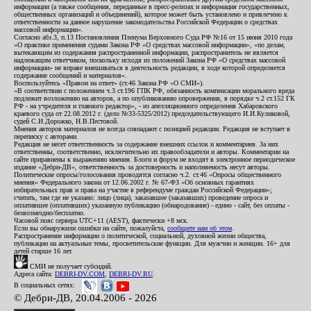
информации (а также сообщения, переданные в пресс-релизах и информация государственных,
общественных организаций и объединений), которое может быть установлено и привлечено к
ответственности за данное нарушение законодательства Российской Федерации о средствах
массовой информации».
Согласно абз.3, п.13 Постановления Пленума Верховного Суда РФ №16 от 15 июня 2010 года
«О практике применения судами Закона РФ «О средствах массовой информации», «по делам,
вытекающим из содержания распространенной информации, распространитель не является
надлежащим ответчиком, поскольку исходя из положений Закона РФ «О средствах массовой
информации» не вправе вмешиваться в деятельность редакции, в ходе которой определяется
содержание сообщений и материалов».
Воспользуйтесь «Правом на ответ» (ст.46 Закона РФ «О СМИ»).
«В соответствии с положением ч.3 ст.196 ГПК РФ, обязанность компенсации морального вреда
подлежит возложению на авторов, а по опубликованию опровержения, в порядке ч.2 ст.152 ГК
РФ - на учредителя и главного редактор», - из апелляционного определения Хабаровского
краевого суда от 22.08.2012 г. (дело №33-5325/2012) председательствующего И.И.Куликовой,
судей С.И.Дорожко, Н.В.Пестовой.
Мнения авторов материалов не всегда совпадают с позицией редакции. Редакция не вступает в
переписку с авторами.
Редакция не несет ответственность за содержание внешних ссылок и комментариев. За них
ответственны, соответственно, исключительно их правообладатели и авторы. Комментарии на
сайте приравнены к выражению мнения. Блоги и форум не входят в электронное периодическое
издание «Дебри-ДВ», ответственность за достоверность и наполняемость несут авторы.
Политические опросы/голосования проводятся согласно ч.2. ст.46 «Опросы общественного
мнения» Федерального закона от 12.06.2002 г. № 67-ФЗ «Об основных гарантиях
избирательных прав и права на участие в референдуме граждан Российской Федерации»;
считать, там где не указано: лицо (лица), заказавшее (заказавших) проведение опроса и
оплатившее (оплативших) указанную публикацию (обнародование) - едино - сайт, без оплаты -
безвозмездно/бесплатно.
Часовой пояс сервера UTC+11 (AEST), фактически +8 мск.
Если вы обнаружили ошибки на сайте, пожалуйста,
сообщите нам об этом
.
Распространение информации о политической, социальной, духовной жизни общества,
публикации на актуальные темы, просветительские функции. Для мужчин и женщин. 16+ для
детей старше 16 лет.
СМИ не получает субсидий.
Адреса сайта:
DEBRI-DV.COM
,
DEBRI-DV.RU
.
В социальных сетях:
© Дебри-ДВ, 20.04.2006 - 2026