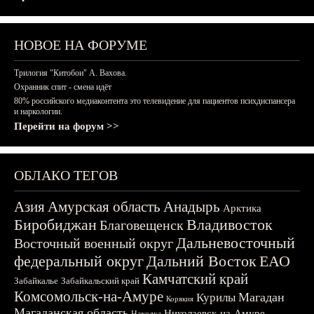
НОВОЕ НА ФОРУМЕ
Трилогия "Китобои" А. Вахова.
Охранник спит - смена идёт
80% российского медиаконтента это телевидение для пациентов психдиспансера
и наркологии.
Перейти на форум >>
ОБЛАКО ТЕГОВ
Азия
Амурская область
Анадырь
Арктика
Биробиджан
Владивосток
Благовещенск
Дальневосточный
Восточный военный округ
федеральный округ
Дальний Восток
ЕАО
Камчатский край
Забайкалье
Забайкальский край
Комсомольск-на-Амуре
Магадан
Курилы
Корякия
Магаданская область
Николаевск-на-Амуре