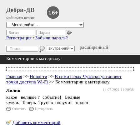
Дебри-ДВ
мобильная версия
Логин
Пароль
Регистрация
/
Забыли пароль?
расширенный
Комментарии к материалу
Главная
>>
Новости
>>
В семи селах Чукотки установят
точки доступа Wi-Fi
>> Комментарии к материалу
Лилия
14.07.2021 11:28:38
какое великое т событие! Бедные
чукчи. Теперь Трунев получит орден
Ответить
Цитировать
Добавить комментарий