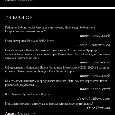
ИЗ БЛОГОВ
Районная библиотека в Амурске уничтожена. На очереди библиотека
Островского в Комсомольске?!
павел попельский
Голая вечеринка Роснано 2015г. Итог.
Евгений Афанасьев
Новые находки Павла Петровича Попельского: Архив газеты Природа и
аномальные явления, Неизвестная карта НижнеАмурЛага и Последние выставки
автора в Амурске по 2025
павел попельский
Официальные публикации Павла Петровича Попельского 2023-2025 в Болгарии,
в газетах Тихоокеанская Звезда и Наш Город Амурск
павел попельский
Комсомольск официально продолжает отмечать День памяти жертв сталинских
репрессий: задумаемся...
павел попельский
Кого боится Путин: Сергей Фургал
Евгений Афанасьев
Повышение платы в автобусах за проезд: кто виноват, и что делать?
Олег Паньков
Архив блогов >>