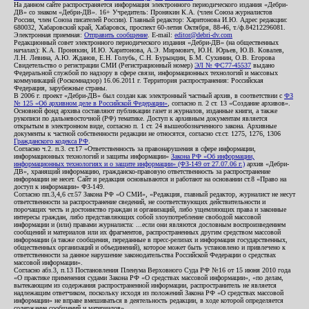
На данном сайте распространяется информация электронного периодического издания «Дебри-
ДВ» со знаком «Дебри-ДВ». 16+ Учредитель: Пронякин К.А. (член Союза журналистов
России, член Союза писателей России). Главный редактор: Харитонова И.Ю. Адрес редакции:
680032, Хабаровский край, Хабаровск, проспект 60-летия Октября, 88-46, т./ф.84212296081.
Электронная приемная:
Отправить сообщение
. E-mail:
editor@debri-dv.com
Редакционный совет электронного периодического издания «Дебри-ДВ» (на общественных
началах): К.А. Пронякин, И.Ю. Харитонова, А.Э. Мирмович, Ю.Н. Юрьев, Ю.В. Ковалев,
Л.Н. Левина, А.Ю. Жданов, Е.Н. Голубь, С.Н. Бурындин, Б.М. Сухинин, О.В. Егорова
Свидетельство о регистрации СМИ (Регистрационный номер)
ЭЛ № ФС77-45537
выдано
Федеральной службой по надзору в сфере связи, информационных технологий и массовых
коммуникаций (Роскомнадзор) 16.06.2011 г. Территория распространения: Российская
Федерация, зарубежные страны.
В 2006 г. проект «Дебри-ДВ» был создан как электронный частный архив, в соответствии с
ФЗ
№ 125 «Об архивном деле в Российской Федерации»
, согласно п. 2 ст. 13 «Создание архивов».
Основной фонд архива составляют публикации газет и журналов, изданные книги, а также
рукописи по дальневосточной (РФ) тематике. Доступ к архивным документам является
открытым в электронном виде, согласно п. 1 ст. 24 вышеобозначенного закона. Архивные
документы к частной собственности редакции не относятся, согласно ст.ст. 1275, 1276, 1306
Гражданского кодекса РФ
.
Согласно ч.2. п.3. ст.17 «Ответственность за правонарушения в сфере информации,
информационных технологий и защиты информации»
Закона РФ «Об информации,
информационных технологиях и о защите информации» (ФЗ-149 от 27.07.06 г.)
архив «Дебри-
ДВ», хранящий информацию, гражданско-правовую ответственность за распространение
информации не несет. Сайт и редакция основываются и работают на основании ст.8 «Право на
доступ к информации» ФЗ-149.
Согласно пп.3,4,6 ст.57 Закона РФ «О СМИ», «Редакция, главный редактор, журналист не несут
ответственности за распространение сведений, не соответствующих действительности и
порочащих честь и достоинство граждан и организаций, либо ущемляющих права и законные
интересы граждан, либо представляющих собой злоупотребление свободой массовой
информации и (или) правами журналиста: ...если они являются дословным воспроизведением
сообщений и материалов или их фрагментов, распространенных другим средством массовой
информации (а также сообщения, переданные в пресс-релизах и информация государственных,
общественных организаций и объединений), которое может быть установлено и привлечено к
ответственности за данное нарушение законодательства Российской Федерации о средствах
массовой информации».
Согласно абз.3, п.13 Постановления Пленума Верховного Суда РФ №16 от 15 июня 2010 года
«О практике применения судами Закона РФ «О средствах массовой информации», «по делам,
вытекающим из содержания распространенной информации, распространитель не является
надлежащим ответчиком, поскольку исходя из положений Закона РФ «О средствах массовой
информации» не вправе вмешиваться в деятельность редакции, в ходе которой определяется
содержание сообщений и материалов».