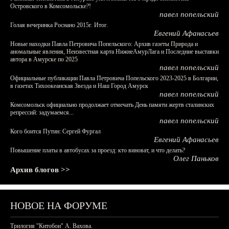
Островского в Комсомольске?!
павел попельский
Голая вечеринка Роснано 2015г. Итог.
Евгений Афанасьев
Новые находки Павла Петровича Попельского: Архив газеты Природа и
аномальные явления, Неизвестная карта НижнеАмурЛага и Последние выставки
автора в Амурске по 2025
павел попельский
Официальные публикации Павла Петровича Попельского 2023-2025 в Болгарии,
в газетах Тихоокеанская Звезда и Наш Город Амурск
павел попельский
Комсомольск официально продолжает отмечать День памяти жертв сталинских
репрессий: задумаемся...
павел попельский
Кого боится Путин: Сергей Фургал
Евгений Афанасьев
Повышение платы в автобусах за проезд: кто виноват, и что делать?
Олег Паньков
Архив блогов >>
НОВОЕ НА ФОРУМЕ
Трилогия "Китобои" А. Вахова.