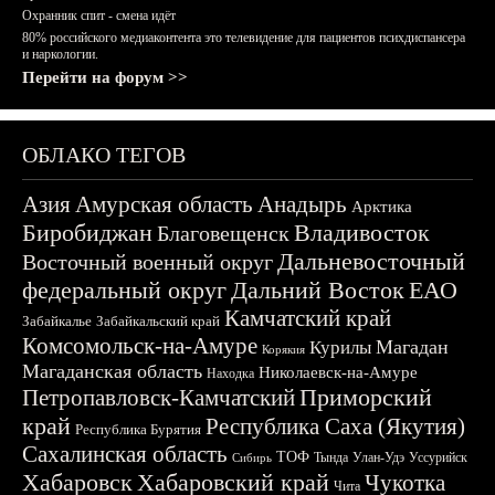
Охранник спит - смена идёт
80% российского медиаконтента это телевидение для пациентов психдиспансера
и наркологии.
Перейти на форум >>
ОБЛАКО ТЕГОВ
Азия
Амурская область
Анадырь
Арктика
Биробиджан
Владивосток
Благовещенск
Дальневосточный
Восточный военный округ
федеральный округ
Дальний Восток
ЕАО
Камчатский край
Забайкалье
Забайкальский край
Комсомольск-на-Амуре
Магадан
Курилы
Корякия
Магаданская область
Николаевск-на-Амуре
Находка
Приморский
Петропавловск-Камчатский
край
Республика Саха (Якутия)
Республика Бурятия
Сахалинская область
ТОФ
Тында
Улан-Удэ
Уссурийск
Сибирь
Хабаровск
Хабаровский край
Чукотка
Чита