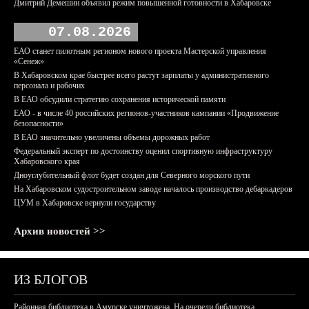
Дмитрий Демешин объявил режим повышенной готовности в Хабаровске
07.08.2026
ЕАО станет пилотным регионом нового проекта Мастерской управления
«Сенеж»
В Хабаровском крае быстрее всего растут зарплаты у административного
персонала и рабочих
В ЕАО обсудили стратегию сохранения исторической памяти
ЕАО - в числе 40 российских регионов-участников кампании «Продвижение
безопасности»
В ЕАО значительно увеличены объемы дорожных работ
Федеральный эксперт по достоинству оценил спортивную инфраструктуру
Хабаровского края
Дноуглубительный флот будет создан для Северного морского пути
На Хабаровском судостроительном заводе началось производство дебаркадеров
ЦУМ в Хабаровске вернули государству
Архив новостей >>
ИЗ БЛОГОВ
Районная библиотека в Амурске уничтожена. На очереди библиотека