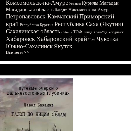
Комсомольск-на-Амуре
Магадан
Курилы
Корякия
Магаданская область
Николаевск-на-Амуре
Находка
Приморский
Петропавловск-Камчатский
край
Республика Саха (Якутия)
Республика Бурятия
Сахалинская область
ТОФ
Тында
Улан-Удэ
Уссурийск
Сибирь
Хабаровск
Хабаровский край
Чукотка
Чита
Южно-Сахалинск
Якутск
Все теги >>