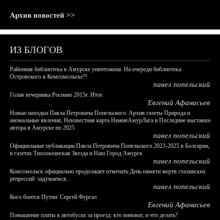
Архив новостей >>
ИЗ БЛОГОВ
Районная библиотека в Амурске уничтожена. На очереди библиотека
Островского в Комсомольске?!
павел попельский
Голая вечеринка Роснано 2015г. Итог.
Евгений Афанасьев
Новые находки Павла Петровича Попельского: Архив газеты Природа и
аномальные явления, Неизвестная карта НижнеАмурЛага и Последние выставки
автора в Амурске по 2025
павел попельский
Официальные публикации Павла Петровича Попельского 2023-2025 в Болгарии,
в газетах Тихоокеанская Звезда и Наш Город Амурск
павел попельский
Комсомольск официально продолжает отмечать День памяти жертв сталинских
репрессий: задумаемся...
павел попельский
Кого боится Путин: Сергей Фургал
Евгений Афанасьев
Повышение платы в автобусах за проезд: кто виноват, и что делать?