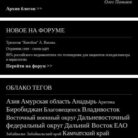
Олег Паньков
Архив блогов >>
НОВОЕ НА ФОРУМЕ
Трилогия "Китобои" А. Вахова.
Охранник спит - смена идёт
80% российского медиаконтента это телевидение для пациентов психдиспансера
и наркологии.
Перейти на форум >>
ОБЛАКО ТЕГОВ
Азия
Амурская область
Анадырь
Арктика
Биробиджан
Владивосток
Благовещенск
Дальневосточный
Восточный военный округ
федеральный округ
Дальний Восток
ЕАО
Камчатский край
Забайкалье
Забайкальский край