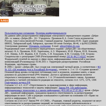
Пользовательское соглашение
,
Политика конфиденциальности
На данном сайте распространяется информация электронного периодического издания «Дебри-
ДВ» со знаком «Дебри-ДВ». 16+ Учредитель: Пронякин К.А. (член Союза журналистов
России, член Союза писателей России). Главный редактор: Харитонова И.Ю. Адрес редакции:
680032, Хабаровский край, Хабаровск, проспект 60-летия Октября, 88-46, т./ф.84212296081.
Электронная приемная:
Отправить сообщение
. E-mail:
editor@debri-dv.com
Редакционный совет электронного периодического издания «Дебри-ДВ» (на общественных
началах): К.А. Пронякин, И.Ю. Харитонова, А.Э. Мирмович, Ю.Н. Юрьев, Ю.В. Ковалев,
Л.Н. Левина, А.Ю. Жданов, Е.Н. Голубь, С.Н. Бурындин, Б.М. Сухинин, О.В. Егорова
Свидетельство о регистрации СМИ (Регистрационный номер)
ЭЛ № ФС77-45537
выдано
Федеральной службой по надзору в сфере связи, информационных технологий и массовых
коммуникаций (Роскомнадзор) 16.06.2011 г. Территория распространения: Российская
Федерация, зарубежные страны.
В 2006 г. проект «Дебри-ДВ» был создан как электронный частный архив, в соответствии с
ФЗ
№ 125 «Об архивном деле в Российской Федерации»
, согласно п. 2 ст. 13 «Создание архивов».
Основной фонд архива составляют публикации газет и журналов, изданные книги, а также
рукописи по дальневосточной (РФ) тематике. Доступ к архивным документам является
открытым в электронном виде, согласно п. 1 ст. 24 вышеобозначенного закона. Архивные
документы к частной собственности редакции не относятся, согласно ст.ст. 1275, 1276, 1306
Гражданского кодекса РФ
.
Согласно ч.2. п.3. ст.17 «Ответственность за правонарушения в сфере информации,
информационных технологий и защиты информации»
Закона РФ «Об информации,
информационных технологиях и о защите информации» (ФЗ-149 от 27.07.06 г.)
архив «Дебри-
ДВ», хранящий информацию, гражданско-правовую ответственность за распространение
информации не несет. Сайт и редакция основываются и работают на основании ст.8 «Право на
доступ к информации» ФЗ-149.
Согласно пп.3,4,6 ст.57 Закона РФ «О СМИ», «Редакция, главный редактор, журналист не несут
ответственности за распространение сведений, не соответствующих действительности и
порочащих честь и достоинство граждан и организаций, либо ущемляющих права и законные