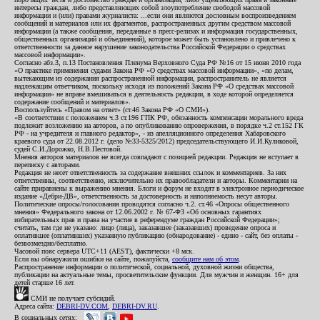
интересы граждан, либо представляющих собой злоупотребление свободой массовой
информации и (или) правами журналиста: ...если они являются дословным воспроизведением
сообщений и материалов или их фрагментов, распространенных другим средством массовой
информации (а также сообщения, переданные в пресс-релизах и информация государственных,
общественных организаций и объединений), которое может быть установлено и привлечено к
ответственности за данное нарушение законодательства Российской Федерации о средствах
массовой информации».
Согласно абз.3, п.13 Постановления Пленума Верховного Суда РФ №16 от 15 июня 2010 года
«О практике применения судами Закона РФ «О средствах массовой информации», «по делам,
вытекающим из содержания распространенной информации, распространитель не является
надлежащим ответчиком, поскольку исходя из положений Закона РФ «О средствах массовой
информации» не вправе вмешиваться в деятельность редакции, в ходе которой определяется
содержание сообщений и материалов».
Воспользуйтесь «Правом на ответ» (ст.46 Закона РФ «О СМИ»).
«В соответствии с положением ч.3 ст.196 ГПК РФ, обязанность компенсации морального вреда
подлежит возложению на авторов, а по опубликованию опровержения, в порядке ч.2 ст.152 ГК
РФ - на учредителя и главного редактор», - из апелляционного определения Хабаровского
краевого суда от 22.08.2012 г. (дело №33-5325/2012) председательствующего И.И.Куликовой,
судей С.И.Дорожко, Н.В.Пестовой.
Мнения авторов материалов не всегда совпадают с позицией редакции. Редакция не вступает в
переписку с авторами.
Редакция не несет ответственность за содержание внешних ссылок и комментариев. За них
ответственны, соответственно, исключительно их правообладатели и авторы. Комментарии на
сайте приравнены к выражению мнения. Блоги и форум не входят в электронное периодическое
издание «Дебри-ДВ», ответственность за достоверность и наполняемость несут авторы.
Политические опросы/голосования проводятся согласно ч.2. ст.46 «Опросы общественного
мнения» Федерального закона от 12.06.2002 г. № 67-ФЗ «Об основных гарантиях
избирательных прав и права на участие в референдуме граждан Российской Федерации»;
считать, там где не указано: лицо (лица), заказавшее (заказавших) проведение опроса и
оплатившее (оплативших) указанную публикацию (обнародование) - едино - сайт, без оплаты -
безвозмездно/бесплатно.
Часовой пояс сервера UTC+11 (AEST), фактически +8 мск.
Если вы обнаружили ошибки на сайте, пожалуйста,
сообщите нам об этом
.
Распространение информации о политической, социальной, духовной жизни общества,
публикации на актуальные темы, просветительские функции. Для мужчин и женщин. 16+ для
детей старше 16 лет.
СМИ не получает субсидий.
Адреса сайта:
DEBRI-DV.COM
,
DEBRI-DV.RU
.
В социальных сетях: