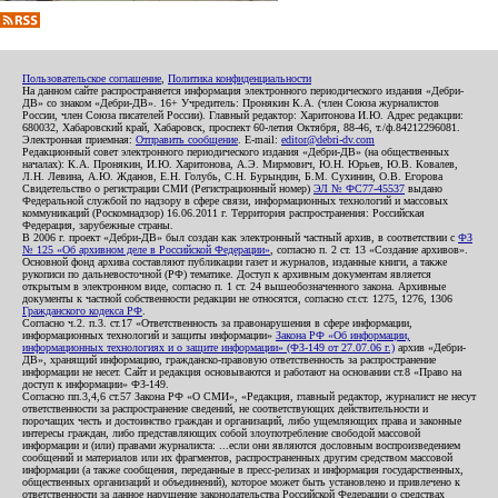
Пользовательское соглашение
,
Политика конфиденциальности
На данном сайте распространяется информация электронного периодического издания «Дебри-
ДВ» со знаком «Дебри-ДВ». 16+ Учредитель: Пронякин К.А. (член Союза журналистов
России, член Союза писателей России). Главный редактор: Харитонова И.Ю. Адрес редакции:
680032, Хабаровский край, Хабаровск, проспект 60-летия Октября, 88-46, т./ф.84212296081.
Электронная приемная:
Отправить сообщение
. E-mail:
editor@debri-dv.com
Редакционный совет электронного периодического издания «Дебри-ДВ» (на общественных
началах): К.А. Пронякин, И.Ю. Харитонова, А.Э. Мирмович, Ю.Н. Юрьев, Ю.В. Ковалев,
Л.Н. Левина, А.Ю. Жданов, Е.Н. Голубь, С.Н. Бурындин, Б.М. Сухинин, О.В. Егорова
Свидетельство о регистрации СМИ (Регистрационный номер)
ЭЛ № ФС77-45537
выдано
Федеральной службой по надзору в сфере связи, информационных технологий и массовых
коммуникаций (Роскомнадзор) 16.06.2011 г. Территория распространения: Российская
Федерация, зарубежные страны.
В 2006 г. проект «Дебри-ДВ» был создан как электронный частный архив, в соответствии с
ФЗ
№ 125 «Об архивном деле в Российской Федерации»
, согласно п. 2 ст. 13 «Создание архивов».
Основной фонд архива составляют публикации газет и журналов, изданные книги, а также
рукописи по дальневосточной (РФ) тематике. Доступ к архивным документам является
открытым в электронном виде, согласно п. 1 ст. 24 вышеобозначенного закона. Архивные
документы к частной собственности редакции не относятся, согласно ст.ст. 1275, 1276, 1306
Гражданского кодекса РФ
.
Согласно ч.2. п.3. ст.17 «Ответственность за правонарушения в сфере информации,
информационных технологий и защиты информации»
Закона РФ «Об информации,
информационных технологиях и о защите информации» (ФЗ-149 от 27.07.06 г.)
архив «Дебри-
ДВ», хранящий информацию, гражданско-правовую ответственность за распространение
информации не несет. Сайт и редакция основываются и работают на основании ст.8 «Право на
доступ к информации» ФЗ-149.
Согласно пп.3,4,6 ст.57 Закона РФ «О СМИ», «Редакция, главный редактор, журналист не несут
ответственности за распространение сведений, не соответствующих действительности и
порочащих честь и достоинство граждан и организаций, либо ущемляющих права и законные
интересы граждан, либо представляющих собой злоупотребление свободой массовой
информации и (или) правами журналиста: ...если они являются дословным воспроизведением
сообщений и материалов или их фрагментов, распространенных другим средством массовой
информации (а также сообщения, переданные в пресс-релизах и информация государственных,
общественных организаций и объединений), которое может быть установлено и привлечено к
ответственности за данное нарушение законодательства Российской Федерации о средствах