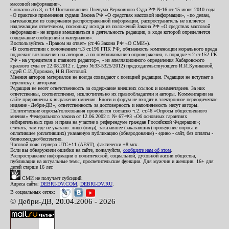
массовой информации».
Согласно абз.3, п.13 Постановления Пленума Верховного Суда РФ №16 от 15 июня 2010 года
«О практике применения судами Закона РФ «О средствах массовой информации», «по делам,
вытекающим из содержания распространенной информации, распространитель не является
надлежащим ответчиком, поскольку исходя из положений Закона РФ «О средствах массовой
информации» не вправе вмешиваться в деятельность редакции, в ходе которой определяется
содержание сообщений и материалов».
Воспользуйтесь «Правом на ответ» (ст.46 Закона РФ «О СМИ»).
«В соответствии с положением ч.3 ст.196 ГПК РФ, обязанность компенсации морального вреда
подлежит возложению на авторов, а по опубликованию опровержения, в порядке ч.2 ст.152 ГК
РФ - на учредителя и главного редактор», - из апелляционного определения Хабаровского
краевого суда от 22.08.2012 г. (дело №33-5325/2012) председательствующего И.И.Куликовой,
судей С.И.Дорожко, Н.В.Пестовой.
Мнения авторов материалов не всегда совпадают с позицией редакции. Редакция не вступает в
переписку с авторами.
Редакция не несет ответственность за содержание внешних ссылок и комментариев. За них
ответственны, соответственно, исключительно их правообладатели и авторы. Комментарии на
сайте приравнены к выражению мнения. Блоги и форум не входят в электронное периодическое
издание «Дебри-ДВ», ответственность за достоверность и наполняемость несут авторы.
Политические опросы/голосования проводятся согласно ч.2. ст.46 «Опросы общественного
мнения» Федерального закона от 12.06.2002 г. № 67-ФЗ «Об основных гарантиях
избирательных прав и права на участие в референдуме граждан Российской Федерации»;
считать, там где не указано: лицо (лица), заказавшее (заказавших) проведение опроса и
оплатившее (оплативших) указанную публикацию (обнародование) - едино - сайт, без оплаты -
безвозмездно/бесплатно.
Часовой пояс сервера UTC+11 (AEST), фактически +8 мск.
Если вы обнаружили ошибки на сайте, пожалуйста,
сообщите нам об этом
.
Распространение информации о политической, социальной, духовной жизни общества,
публикации на актуальные темы, просветительские функции. Для мужчин и женщин. 16+ для
детей старше 16 лет.
СМИ не получает субсидий.
Адреса сайта:
DEBRI-DV.COM
,
DEBRI-DV.RU
.
В социальных сетях:
© Дебри-ДВ, 20.04.2006 - 2026