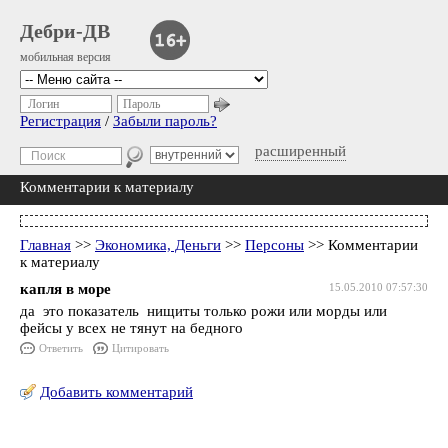
Дебри-ДВ
мобильная версия
Логин
Пароль
Регистрация
/
Забыли пароль?
расширенный
Комментарии к материалу
Главная
>>
Экономика, Деньги
>>
Персоны
>> Комментарии
к материалу
капля в море
15.05.2010 07:57:30
да это показатель нищиты только рожи или морды или
фейсы у всех не тянут на бедного
Ответить
Цитировать
Добавить комментарий