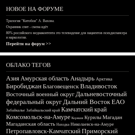
НОВОЕ НА ФОРУМЕ
Трилогия "Китобои" А. Вахова.
Охранник спит - смена идёт
80% российского медиаконтента это телевидение для пациентов психдиспансера
и наркологии.
Перейти на форум >>
ОБЛАКО ТЕГОВ
Азия
Амурская область
Анадырь
Арктика
Биробиджан
Владивосток
Благовещенск
Дальневосточный
Восточный военный округ
федеральный округ
Дальний Восток
ЕАО
Камчатский край
Забайкалье
Забайкальский край
Комсомольск-на-Амуре
Магадан
Курилы
Корякия
Магаданская область
Николаевск-на-Амуре
Находка
Приморский
Петропавловск-Камчатский