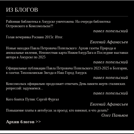
ИЗ БЛОГОВ
Районная библиотека в Амурске уничтожена. На очереди библиотека
Островского в Комсомольске?!
павел попельский
Голая вечеринка Роснано 2015г. Итог.
Евгений Афанасьев
Новые находки Павла Петровича Попельского: Архив газеты Природа и
аномальные явления, Неизвестная карта НижнеАмурЛага и Последние выставки
автора в Амурске по 2025
павел попельский
Официальные публикации Павла Петровича Попельского 2023-2025 в Болгарии,
в газетах Тихоокеанская Звезда и Наш Город Амурск
павел попельский
Комсомольск официально продолжает отмечать День памяти жертв сталинских
репрессий: задумаемся...
павел попельский
Кого боится Путин: Сергей Фургал
Евгений Афанасьев
Повышение платы в автобусах за проезд: кто виноват, и что делать?
Олег Паньков
Архив блогов >>