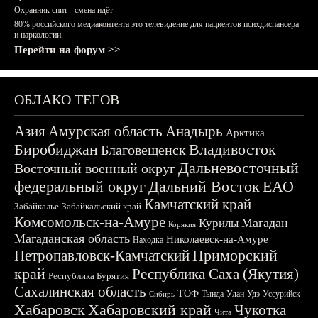
Охранник спит - смена идёт
80% российского медиаконтента это телевидение для пациентов психдиспансера
и наркологии.
Перейти на форум >>
ОБЛАКО ТЕГОВ
Азия
Амурская область
Анадырь
Арктика
Биробиджан
Владивосток
Благовещенск
Дальневосточный
Восточный военный округ
федеральный округ
Дальний Восток
ЕАО
Камчатский край
Забайкалье
Забайкальский край
Комсомольск-на-Амуре
Магадан
Курилы
Корякия
Магаданская область
Николаевск-на-Амуре
Находка
Приморский
Петропавловск-Камчатский
край
Республика Саха (Якутия)
Республика Бурятия
Сахалинская область
ТОФ
Тында
Улан-Удэ
Уссурийск
Сибирь
Хабаровск
Хабаровский край
Чукотка
Чита