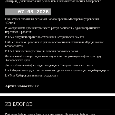
Дмитрий Демешин объявил режим повышенной готовности в Хабаровске
07.08.2026
ЕАО станет пилотным регионом нового проекта Мастерской управления
«Сенеж»
В Хабаровском крае быстрее всего растут зарплаты у административного
персонала и рабочих
В ЕАО обсудили стратегию сохранения исторической памяти
ЕАО - в числе 40 российских регионов-участников кампании «Продвижение
безопасности»
В ЕАО значительно увеличены объемы дорожных работ
Федеральный эксперт по достоинству оценил спортивную инфраструктуру
Хабаровского края
Дноуглубительный флот будет создан для Северного морского пути
На Хабаровском судостроительном заводе началось производство дебаркадеров
ЦУМ в Хабаровске вернули государству
Архив новостей >>
ИЗ БЛОГОВ
Районная библиотека в Амурске уничтожена. На очереди библиотека