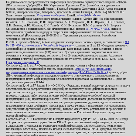
На данном сайте распространяется информация электронного периодического издания «Дебри-
ДВ» со знаком «Дебри-ДВ». 16+ Учредитель: Пронякин К.А. (член Союза журналистов
России, член Союза писателей России). Главный редактор: Харитонова И.Ю. Адрес редакции:
680032, Хабаровский край, Хабаровск, проспект 60-летия Октября, 88-46, т./ф.84212296081.
Электронная приемная:
Отправить сообщение
. E-mail:
editor@debri-dv.com
Редакционный совет электронного периодического издания «Дебри-ДВ» (на общественных
началах): К.А. Пронякин, И.Ю. Харитонова, А.Э. Мирмович, Ю.Н. Юрьев, Ю.В. Ковалев,
Л.Н. Левина, А.Ю. Жданов, Е.Н. Голубь, С.Н. Бурындин, Б.М. Сухинин, О.В. Егорова
Свидетельство о регистрации СМИ (Регистрационный номер)
ЭЛ № ФС77-45537
выдано
Федеральной службой по надзору в сфере связи, информационных технологий и массовых
коммуникаций (Роскомнадзор) 16.06.2011 г. Территория распространения: Российская
Федерация, зарубежные страны.
В 2006 г. проект «Дебри-ДВ» был создан как электронный частный архив, в соответствии с
ФЗ
№ 125 «Об архивном деле в Российской Федерации»
, согласно п. 2 ст. 13 «Создание архивов».
Основной фонд архива составляют публикации газет и журналов, изданные книги, а также
рукописи по дальневосточной (РФ) тематике. Доступ к архивным документам является
открытым в электронном виде, согласно п. 1 ст. 24 вышеобозначенного закона. Архивные
документы к частной собственности редакции не относятся, согласно ст.ст. 1275, 1276, 1306
Гражданского кодекса РФ
.
Согласно ч.2. п.3. ст.17 «Ответственность за правонарушения в сфере информации,
информационных технологий и защиты информации»
Закона РФ «Об информации,
информационных технологиях и о защите информации» (ФЗ-149 от 27.07.06 г.)
архив «Дебри-
ДВ», хранящий информацию, гражданско-правовую ответственность за распространение
информации не несет. Сайт и редакция основываются и работают на основании ст.8 «Право на
доступ к информации» ФЗ-149.
Согласно пп.3,4,6 ст.57 Закона РФ «О СМИ», «Редакция, главный редактор, журналист не несут
ответственности за распространение сведений, не соответствующих действительности и
порочащих честь и достоинство граждан и организаций, либо ущемляющих права и законные
интересы граждан, либо представляющих собой злоупотребление свободой массовой
информации и (или) правами журналиста: ...если они являются дословным воспроизведением
сообщений и материалов или их фрагментов, распространенных другим средством массовой
информации (а также сообщения, переданные в пресс-релизах и информация государственных,
общественных организаций и объединений), которое может быть установлено и привлечено к
ответственности за данное нарушение законодательства Российской Федерации о средствах
массовой информации».
Согласно абз.3, п.13 Постановления Пленума Верховного Суда РФ №16 от 15 июня 2010 года
«О практике применения судами Закона РФ «О средствах массовой информации», «по делам,
вытекающим из содержания распространенной информации, распространитель не является
надлежащим ответчиком, поскольку исходя из положений Закона РФ «О средствах массовой
информации» не вправе вмешиваться в деятельность редакции, в ходе которой определяется
содержание сообщений и материалов».