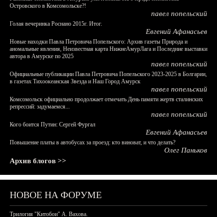
Островского в Комсомольске?!
павел попельский
Голая вечеринка Роснано 2015г. Итог.
Евгений Афанасьев
Новые находки Павла Петровича Попельского: Архив газеты Природа и
аномальные явления, Неизвестная карта НижнеАмурЛага и Последние выставки
автора в Амурске по 2025
павел попельский
Официальные публикации Павла Петровича Попельского 2023-2025 в Болгарии,
в газетах Тихоокеанская Звезда и Наш Город Амурск
павел попельский
Комсомольск официально продолжает отмечать День памяти жертв сталинских
репрессий: задумаемся...
павел попельский
Кого боится Путин: Сергей Фургал
Евгений Афанасьев
Повышение платы в автобусах за проезд: кто виноват, и что делать?
Олег Паньков
Архив блогов >>
НОВОЕ НА ФОРУМЕ
Трилогия "Китобои" А. Вахова.