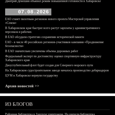
Дмитрий Демешин объявил режим повышенной готовности в Хабаровске
07.08.2026
ЕАО станет пилотным регионом нового проекта Мастерской управления
«Сенеж»
В Хабаровском крае быстрее всего растут зарплаты у административного
персонала и рабочих
В ЕАО обсудили стратегию сохранения исторической памяти
ЕАО - в числе 40 российских регионов-участников кампании «Продвижение
безопасности»
В ЕАО значительно увеличены объемы дорожных работ
Федеральный эксперт по достоинству оценил спортивную инфраструктуру
Хабаровского края
Дноуглубительный флот будет создан для Северного морского пути
На Хабаровском судостроительном заводе началось производство дебаркадеров
ЦУМ в Хабаровске вернули государству
Архив новостей >>
ИЗ БЛОГОВ
Районная библиотека в Амурске уничтожена. На очереди библиотека