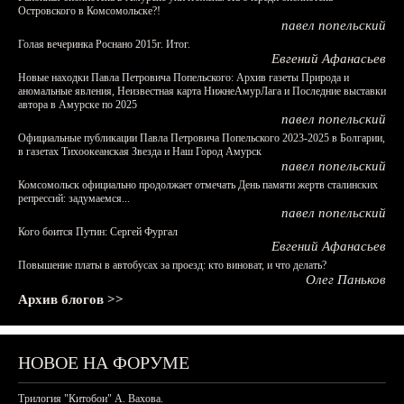
Островского в Комсомольске?!
павел попельский
Голая вечеринка Роснано 2015г. Итог.
Евгений Афанасьев
Новые находки Павла Петровича Попельского: Архив газеты Природа и
аномальные явления, Неизвестная карта НижнеАмурЛага и Последние выставки
автора в Амурске по 2025
павел попельский
Официальные публикации Павла Петровича Попельского 2023-2025 в Болгарии,
в газетах Тихоокеанская Звезда и Наш Город Амурск
павел попельский
Комсомольск официально продолжает отмечать День памяти жертв сталинских
репрессий: задумаемся...
павел попельский
Кого боится Путин: Сергей Фургал
Евгений Афанасьев
Повышение платы в автобусах за проезд: кто виноват, и что делать?
Олег Паньков
Архив блогов >>
НОВОЕ НА ФОРУМЕ
Трилогия "Китобои" А. Вахова.