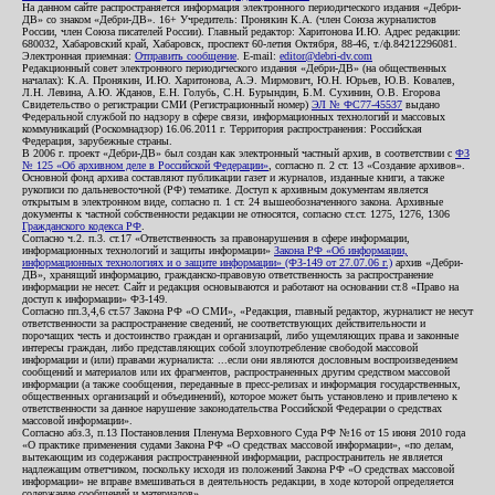
На данном сайте распространяется информация электронного периодического издания «Дебри-
ДВ» со знаком «Дебри-ДВ». 16+ Учредитель: Пронякин К.А. (член Союза журналистов
России, член Союза писателей России). Главный редактор: Харитонова И.Ю. Адрес редакции:
680032, Хабаровский край, Хабаровск, проспект 60-летия Октября, 88-46, т./ф.84212296081.
Электронная приемная:
Отправить сообщение
. E-mail:
editor@debri-dv.com
Редакционный совет электронного периодического издания «Дебри-ДВ» (на общественных
началах): К.А. Пронякин, И.Ю. Харитонова, А.Э. Мирмович, Ю.Н. Юрьев, Ю.В. Ковалев,
Л.Н. Левина, А.Ю. Жданов, Е.Н. Голубь, С.Н. Бурындин, Б.М. Сухинин, О.В. Егорова
Свидетельство о регистрации СМИ (Регистрационный номер)
ЭЛ № ФС77-45537
выдано
Федеральной службой по надзору в сфере связи, информационных технологий и массовых
коммуникаций (Роскомнадзор) 16.06.2011 г. Территория распространения: Российская
Федерация, зарубежные страны.
В 2006 г. проект «Дебри-ДВ» был создан как электронный частный архив, в соответствии с
ФЗ
№ 125 «Об архивном деле в Российской Федерации»
, согласно п. 2 ст. 13 «Создание архивов».
Основной фонд архива составляют публикации газет и журналов, изданные книги, а также
рукописи по дальневосточной (РФ) тематике. Доступ к архивным документам является
открытым в электронном виде, согласно п. 1 ст. 24 вышеобозначенного закона. Архивные
документы к частной собственности редакции не относятся, согласно ст.ст. 1275, 1276, 1306
Гражданского кодекса РФ
.
Согласно ч.2. п.3. ст.17 «Ответственность за правонарушения в сфере информации,
информационных технологий и защиты информации»
Закона РФ «Об информации,
информационных технологиях и о защите информации» (ФЗ-149 от 27.07.06 г.)
архив «Дебри-
ДВ», хранящий информацию, гражданско-правовую ответственность за распространение
информации не несет. Сайт и редакция основываются и работают на основании ст.8 «Право на
доступ к информации» ФЗ-149.
Согласно пп.3,4,6 ст.57 Закона РФ «О СМИ», «Редакция, главный редактор, журналист не несут
ответственности за распространение сведений, не соответствующих действительности и
порочащих честь и достоинство граждан и организаций, либо ущемляющих права и законные
интересы граждан, либо представляющих собой злоупотребление свободой массовой
информации и (или) правами журналиста: ...если они являются дословным воспроизведением
сообщений и материалов или их фрагментов, распространенных другим средством массовой
информации (а также сообщения, переданные в пресс-релизах и информация государственных,
общественных организаций и объединений), которое может быть установлено и привлечено к
ответственности за данное нарушение законодательства Российской Федерации о средствах
массовой информации».
Согласно абз.3, п.13 Постановления Пленума Верховного Суда РФ №16 от 15 июня 2010 года
«О практике применения судами Закона РФ «О средствах массовой информации», «по делам,
вытекающим из содержания распространенной информации, распространитель не является
надлежащим ответчиком, поскольку исходя из положений Закона РФ «О средствах массовой
информации» не вправе вмешиваться в деятельность редакции, в ходе которой определяется
содержание сообщений и материалов».