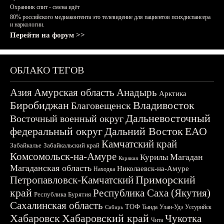
Охранник спит - смена идёт
80% российского медиаконтента это телевидение для пациентов психдиспансера
и наркологии.
Перейти на форум >>
ОБЛАКО ТЕГОВ
Азия
Амурская область
Анадырь
Арктика
Биробиджан
Владивосток
Благовещенск
Дальневосточный
Восточный военный округ
федеральный округ
Дальний Восток
ЕАО
Камчатский край
Забайкалье
Забайкальский край
Комсомольск-на-Амуре
Магадан
Курилы
Корякия
Магаданская область
Николаевск-на-Амуре
Находка
Приморский
Петропавловск-Камчатский
край
Республика Саха (Якутия)
Республика Бурятия
Сахалинская область
ТОФ
Тында
Улан-Удэ
Уссурийск
Сибирь
Хабаровск
Хабаровский край
Чукотка
Чита