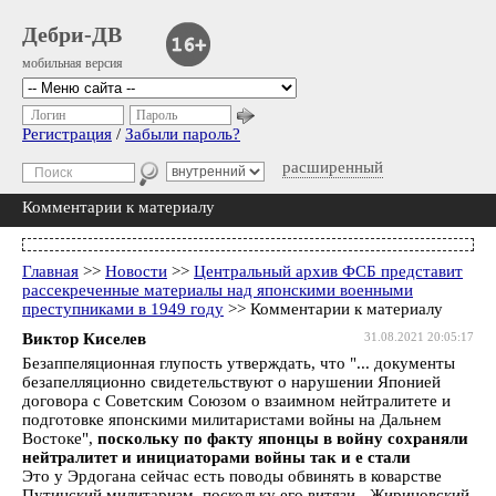
Дебри-ДВ
мобильная версия
Логин
Пароль
Регистрация
/
Забыли пароль?
расширенный
Комментарии к материалу
Главная
>>
Новости
>>
Центральный архив ФСБ представит
рассекреченные материалы над японскими военными
преступниками в 1949 году
>> Комментарии к материалу
Виктор Киселев
31.08.2021 20:05:17
Безаппеляционная глупость утверждать, что "... документы
безапелляционно свидетельствуют о нарушении Японией
договора с Советским Союзом о взаимном нейтралитете и
подготовке японскими милитаристами войны на Дальнем
Востоке",
поскольку по факту японцы в войну сохраняли
нейтралитет и инициаторами войны так и е стали
Это у Эрдогана сейчас есть поводы обвинять в коварстве
Путинский милитаризм, поскольку его витязи - Жириновский