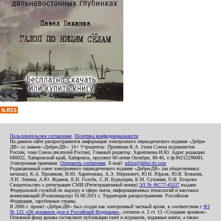
Пользовательское соглашение
,
Политика конфиденциальности
На данном сайте распространяется информация электронного периодического издания «Дебри-
ДВ» со знаком «Дебри-ДВ». 16+ Учредитель: Пронякин К.А. (член Союза журналистов
России, член Союза писателей России). Главный редактор: Харитонова И.Ю. Адрес редакции:
680032, Хабаровский край, Хабаровск, проспект 60-летия Октября, 88-46, т./ф.84212296081.
Электронная приемная:
Отправить сообщение
. E-mail:
editor@debri-dv.com
Редакционный совет электронного периодического издания «Дебри-ДВ» (на общественных
началах): К.А. Пронякин, И.Ю. Харитонова, А.Э. Мирмович, Ю.Н. Юрьев, Ю.В. Ковалев,
Л.Н. Левина, А.Ю. Жданов, Е.Н. Голубь, С.Н. Бурындин, Б.М. Сухинин, О.В. Егорова
Свидетельство о регистрации СМИ (Регистрационный номер)
ЭЛ № ФС77-45537
выдано
Федеральной службой по надзору в сфере связи, информационных технологий и массовых
коммуникаций (Роскомнадзор) 16.06.2011 г. Территория распространения: Российская
Федерация, зарубежные страны.
В 2006 г. проект «Дебри-ДВ» был создан как электронный частный архив, в соответствии с
ФЗ
№ 125 «Об архивном деле в Российской Федерации»
, согласно п. 2 ст. 13 «Создание архивов».
Основной фонд архива составляют публикации газет и журналов, изданные книги, а также