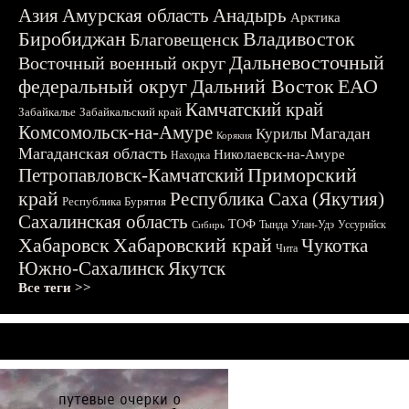
Азия
Амурская область
Анадырь
Арктика
Биробиджан
Владивосток
Благовещенск
Дальневосточный
Восточный военный округ
федеральный округ
Дальний Восток
ЕАО
Камчатский край
Забайкалье
Забайкальский край
Комсомольск-на-Амуре
Магадан
Курилы
Корякия
Магаданская область
Николаевск-на-Амуре
Находка
Приморский
Петропавловск-Камчатский
край
Республика Саха (Якутия)
Республика Бурятия
Сахалинская область
ТОФ
Тында
Улан-Удэ
Уссурийск
Сибирь
Хабаровск
Хабаровский край
Чукотка
Чита
Южно-Сахалинск
Якутск
Все теги >>