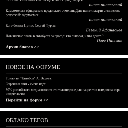
в газетах Тихоокеанская Звезда и Наш Город Амурск
павел попельский
Комсомольск официально продолжает отмечать День памяти жертв сталинских
репрессий: задумаемся...
павел попельский
Кого боится Путин: Сергей Фургал
Евгений Афанасьев
Повышение платы в автобусах за проезд: кто виноват, и что делать?
Олег Паньков
Архив блогов >>
НОВОЕ НА ФОРУМЕ
Трилогия "Китобои" А. Вахова.
Охранник спит - смена идёт
80% российского медиаконтента это телевидение для пациентов психдиспансера
и наркологии.
Перейти на форум >>
ОБЛАКО ТЕГОВ