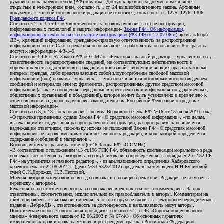
рукописи по дальневосточной (РФ) тематике. Доступ к архивным документам является
открытым в электронном виде, согласно п. 1 ст. 24 вышеобозначенного закона. Архивные
документы к частной собственности редакции не относятся, согласно ст.ст. 1275, 1276, 1306
Гражданского кодекса РФ
.
Согласно ч.2. п.3. ст.17 «Ответственность за правонарушения в сфере информации,
информационных технологий и защиты информации»
Закона РФ «Об информации,
информационных технологиях и о защите информации» (ФЗ-149 от 27.07.06 г.)
архив «Дебри-
ДВ», хранящий информацию, гражданско-правовую ответственность за распространение
информации не несет. Сайт и редакция основываются и работают на основании ст.8 «Право на
доступ к информации» ФЗ-149.
Согласно пп.3,4,6 ст.57 Закона РФ «О СМИ», «Редакция, главный редактор, журналист не несут
ответственности за распространение сведений, не соответствующих действительности и
порочащих честь и достоинство граждан и организаций, либо ущемляющих права и законные
интересы граждан, либо представляющих собой злоупотребление свободой массовой
информации и (или) правами журналиста: ...если они являются дословным воспроизведением
сообщений и материалов или их фрагментов, распространенных другим средством массовой
информации (а также сообщения, переданные в пресс-релизах и информация государственных,
общественных организаций и объединений), которое может быть установлено и привлечено к
ответственности за данное нарушение законодательства Российской Федерации о средствах
массовой информации».
Согласно абз.3, п.13 Постановления Пленума Верховного Суда РФ №16 от 15 июня 2010 года
«О практике применения судами Закона РФ «О средствах массовой информации», «по делам,
вытекающим из содержания распространенной информации, распространитель не является
надлежащим ответчиком, поскольку исходя из положений Закона РФ «О средствах массовой
информации» не вправе вмешиваться в деятельность редакции, в ходе которой определяется
содержание сообщений и материалов».
Воспользуйтесь «Правом на ответ» (ст.46 Закона РФ «О СМИ»).
«В соответствии с положением ч.3 ст.196 ГПК РФ, обязанность компенсации морального вреда
подлежит возложению на авторов, а по опубликованию опровержения, в порядке ч.2 ст.152 ГК
РФ - на учредителя и главного редактор», - из апелляционного определения Хабаровского
краевого суда от 22.08.2012 г. (дело №33-5325/2012) председательствующего И.И.Куликовой,
судей С.И.Дорожко, Н.В.Пестовой.
Мнения авторов материалов не всегда совпадают с позицией редакции. Редакция не вступает в
переписку с авторами.
Редакция не несет ответственность за содержание внешних ссылок и комментариев. За них
ответственны, соответственно, исключительно их правообладатели и авторы. Комментарии на
сайте приравнены к выражению мнения. Блоги и форум не входят в электронное периодическое
издание «Дебри-ДВ», ответственность за достоверность и наполняемость несут авторы.
Политические опросы/голосования проводятся согласно ч.2. ст.46 «Опросы общественного
мнения» Федерального закона от 12.06.2002 г. № 67-ФЗ «Об основных гарантиях
избирательных прав и права на участие в референдуме граждан Российской Федерации»;