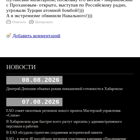
с Прохановым- открыто, выступая по Российскому радио,
угрожали Турции атомной бомбой!)))
А в экстремизме обвинили Навального!)))
Ответить
Цитировать
Добавить комментарий
НОВОСТИ
08.08.2026
Дмитрий Демешин объявил режим повышенной готовности в Хабаровске
07.08.2026
ЕАО станет пилотным регионом нового проекта Мастерской управления
«Сенеж»
В Хабаровском крае быстрее всего растут зарплаты у административного
персонала и рабочих
В ЕАО обсудили стратегию сохранения исторической памяти
ЕАО - в числе 40 российских регионов-участников кампании «Продвижение