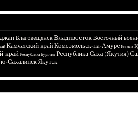
джан
Владивосток
Благовещенск
Восточный воен
Камчатский край
Комсомольск-на-Амуре
К
рай
Корякия
й край
Республика Саха (Якутия)
Са
Республика Бурятия
о-Сахалинск
Якутск