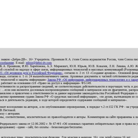
о знаком «Дебри-ДВ». 16+ Учредитель: Пронякин К.А. (член Союза журналистов России, член Союза писа
 сообщение
. E-mail:
editor@debri-dv.com
): К.А. Пронякин, И.Ю. Харитонова, А.Э. Мирмович, Ю.Н. Юрьев, Ю.В. Ковалев, Л.Н. Левина, А.Ю. Ж
 службой по надзору в сфере связи, информационных технологий и массовых коммуникаций (Роскомнадзо
5 «Об архивном деле в Российской Федерации»
, согласно п. 2 ст. 13 «Создание архивов». Основной фон
е, согласно п. 1 ст. 24 вышеобозначенного закона. Архивные документы к частной собственности редакци
ых технологий и защиты информации»
Закона РФ «Об информации, информационных технологиях и о защите
и работают на основании ст.8 «Право на доступ к информации» ФЗ-149.
етственности за распространение сведений, не соответствующих действительности и порочащих честь и д
 ...если они являются дословным воспроизведением сообщений и материалов или их фрагментов, распро
новлено и привлечено к ответственности за данное нарушение законодательства Российской Федерации о
актике применения судами Закона РФ «О средствах массовой информации», «по делам, вытекающим из со
ся в деятельность редакции, в ходе которой определяется содержание сообщений и материалов».
жит возложению на авторов, а по опубликованию опровержения, в порядке ч.2 ст.152 ГК РФ - на учредит
.В.Пестовой.
ску с авторами.
енны, соответственно, исключительно их правообладатели и авторы. Комментарии на сайте приравнены к
дерального закона от 12.06.2002 г. № 67-ФЗ «Об основных гарантиях избирательных прав и права на уча
дование) - едино - сайт, без оплаты - безвозмездно/бесплатно.
 актуальные темы, просветительские функции. Для мужчин и женщин. 16+ для детей старше 16 лет.