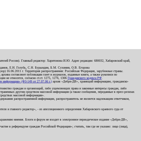
телей России). Главный редактор: Харитонова И.Ю. Адрес редакции: 680032, Хабаровский край,
данов, Е.Н. Голубь, С.Н. Бурындин, Б.М. Сухинин, О.В. Егорова
р) 16.06.2011 г. Территория распространения: Российская Федерация, зарубежные страны.
д архива составляют публикации газет и журналов, изданные книги, а также рукописи по
и не относятся, согласно ст.ст. 1275, 1276, 1306
Гражданского кодекса РФ
.
 информации» (ФЗ-149 от 27.07.06 г.)
архив «Дебри-ДВ», хранящий информацию, гражданско-
остоинство граждан и организаций, либо ущемляющих права и законные интересы граждан, либо
страненных другим средством массовой информации (а также сообщения, переданные в пресс-релизах
 средствах массовой информации».
держания распространенной информации, распространитель не является надлежащим ответчиком,
еля и главного редактор», - из апелляционного определения Хабаровского краевого суда от
 выражению мнения. Блоги и форум не входят в электронное периодическое издание «Дебри-ДВ»,
стие в референдуме граждан Российской Федерации»; считать, там где не указано: лицо (лица),