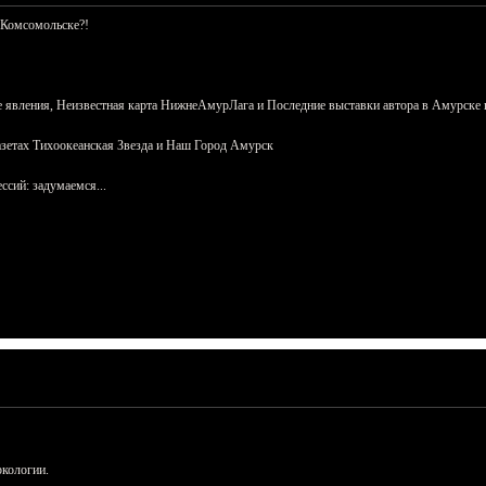
 Комсомольске?!
 явления, Неизвестная карта НижнеАмурЛага и Последние выставки автора в Амурске 
азетах Тихоокеанская Звезда и Наш Город Амурск
сий: задумаемся...
ркологии.