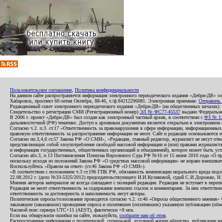
Пользовательское соглашение
,
Политика конфиденциальности
На данном сайте распространяется информация электронного периодического издания «Дебри-ДВ» с
Хабаровск, проспект 60-летия Октября, 88-46, т./ф.84212296081. Электронная приемная:
Отправить
Редакционный совет электронного периодического издания «Дебри-ДВ» (на общественных началах
Свидетельство о регистрации СМИ (Регистрационный номер)
ЭЛ № ФС77-45537
выдано Федеральной
В 2006 г. проект «Дебри-ДВ» был создан как электронный частный архив, в соответствии с
ФЗ № 12
дальневосточной (РФ) тематике. Доступ к архивным документам является открытым в электронном вид
Согласно ч.2. п.3. ст.17 «Ответственность за правонарушения в сфере информации, информационн
правовую ответственность за распространение информации не несет. Сайт и редакция основываются 
Согласно пп.3,4,6 ст.57 Закона РФ «О СМИ», «Редакция, главный редактор, журналист не несут отв
представляющих собой злоупотребление свободой массовой информации и (или) правами журналиста:
и информация государственных, общественных организаций и объединений), которое может быть уста
Согласно абз.3, п.13 Постановления Пленума Верховного Суда РФ №16 от 15 июня 2010 года «О пр
поскольку исходя из положений Закона РФ «О средствах массовой информации» не вправе вмешивать
Воспользуйтесь «Правом на ответ» (ст.46 Закона РФ «О СМИ»).
«В соответствии с положением ч.3 ст.196 ГПК РФ, обязанность компенсации морального вреда подле
22.08.2012 г. (дело №33-5325/2012) председательствующего И.И.Куликовой, судей С.И.Дорожко, Н
Мнения авторов материалов не всегда совпадают с позицией редакции. Редакция не вступает в перепи
Редакция не несет ответственность за содержание внешних ссылок и комментариев. За них ответств
ответственность за достоверность и наполняемость несут авторы.
Политические опросы/голосования проводятся согласно ч.2. ст.46 «Опросы общественного мнения» Фе
заказавшее (заказавших) проведение опроса и оплатившее (оплативших) указанную публикацию (обнаро
Часовой пояс сервера UTC+11 (AEST), фактически +8 мск.
Если вы обнаружили ошибки на сайте, пожалуйста,
сообщите нам об этом
.
Распространение информации о политической, социальной, духовной жизни общества, публикации на