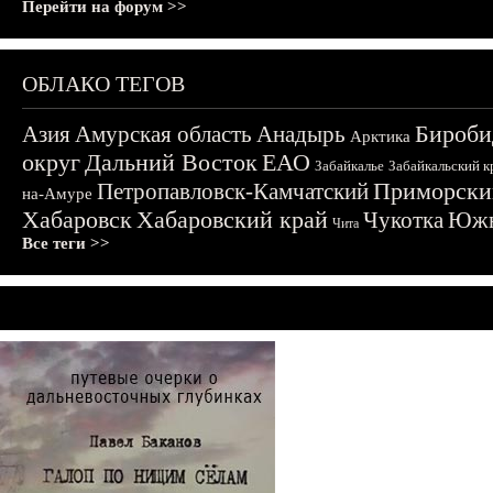
Перейти на форум >>
ОБЛАКО ТЕГОВ
Бироби
Азия
Амурская область
Анадырь
Арктика
округ
Дальний Восток
ЕАО
Забайкалье
Забайкальский к
Приморски
Петропавловск-Камчатский
на-Амуре
Хабаровск
Хабаровский край
Чукотка
Южн
Чита
Все теги >>