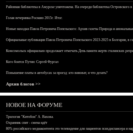
Районная библиотека в Амурске уничтожена. На очереди библиотека Островского в
Голая вечеринка Роснано 2015г. Итог.
Новые находки Павла Петровича Попельского: Архив газеты Природа и аномальные
Официальные публикации Павла Петровича Попельского 2023-2025 в Болгарии, в г
Комсомольск официально продолжает отмечать День памяти жертв сталинских репрес
Кого боится Путин: Сергей Фургал
Повышение платы в автобусах за проезд: кто виноват, и что делать?
Архив блогов >>
НОВОЕ НА ФОРУМЕ
Трилогия "Китобои" А. Вахова.
Охранник спит - смена идёт
80% российского медиаконтента это телевидение для пациентов психдиспансера и на