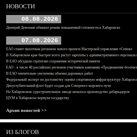
НОВОСТИ
08.08.2026
Дмитрий Демешин объявил режим повышенной готовности в Хабаровске
07.08.2026
ЕАО станет пилотным регионом нового проекта Мастерской управления «Сенеж»
В Хабаровском крае быстрее всего растут зарплаты у административного персонала 
В ЕАО обсудили стратегию сохранения исторической памяти
ЕАО - в числе 40 российских регионов-участников кампании «Продвижение безопас
В ЕАО значительно увеличены объемы дорожных работ
Федеральный эксперт по достоинству оценил спортивную инфраструктуру Хабаровс
Дноуглубительный флот будет создан для Северного морского пути
На Хабаровском судостроительном заводе началось производство дебаркадеров
ЦУМ в Хабаровске вернули государству
Архив новостей >>
ИЗ БЛОГОВ