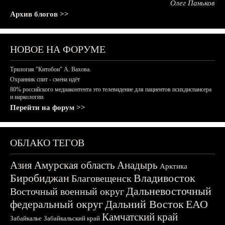
Олег Паньков
Архив блогов >>
НОВОЕ НА ФОРУМЕ
Трилогия "Китобои" А. Вахова.
Охранник спит - смена идёт
80% российского медиаконтента это телевидение для пациентов психдиспансера
и наркологии.
Перейти на форум >>
ОБЛАКО ТЕГОВ
Азия
Амурская область
Анадырь
Арктика
Биробиджан
Владивосток
Благовещенск
Дальневосточный
Восточный военный округ
федеральный округ
Дальний Восток
ЕАО
Камчатский край
Забайкалье
Забайкальский край