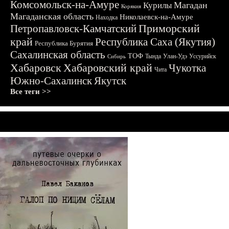
Комсомольск-на-Амуре
Магадан
Курилы
Корякия
Магаданская область
Николаевск-на-Амуре
Находка
Приморский
Петропавловск-Камчатский
край
Республика Саха (Якутия)
Республика Бурятия
Сахалинская область
ТОФ
Тында
Улан-Удэ
Уссурийск
Сибирь
Хабаровск
Хабаровский край
Чукотка
Чита
Южно-Сахалинск
Якутск
Все теги >>