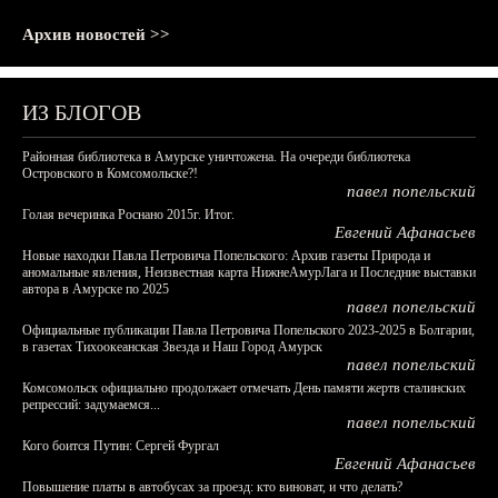
Архив новостей >>
ИЗ БЛОГОВ
Районная библиотека в Амурске уничтожена. На очереди библиотека
Островского в Комсомольске?!
павел попельский
Голая вечеринка Роснано 2015г. Итог.
Евгений Афанасьев
Новые находки Павла Петровича Попельского: Архив газеты Природа и
аномальные явления, Неизвестная карта НижнеАмурЛага и Последние выставки
автора в Амурске по 2025
павел попельский
Официальные публикации Павла Петровича Попельского 2023-2025 в Болгарии,
в газетах Тихоокеанская Звезда и Наш Город Амурск
павел попельский
Комсомольск официально продолжает отмечать День памяти жертв сталинских
репрессий: задумаемся...
павел попельский
Кого боится Путин: Сергей Фургал
Евгений Афанасьев
Повышение платы в автобусах за проезд: кто виноват, и что делать?