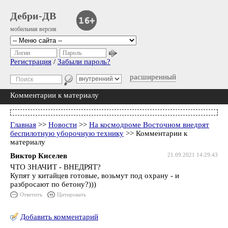
Дебри-ДВ
мобильная версия
Логин
Пароль
Регистрация
/
Забыли пароль?
расширенный
Комментарии к материалу
Главная
>>
Новости
>>
На космодроме Восточном внедрят
беспилотную уборочную технику
>> Комментарии к
материалу
Виктор Киселев
21.09.2021 14:29:43
ЧТО ЗНАЧИТ - ВНЕДРЯТ?
Купят у китайцев готовые, возьмут под охрану - и
разбросают по бетону?)))
Ответить
Цитировать
Добавить комментарий