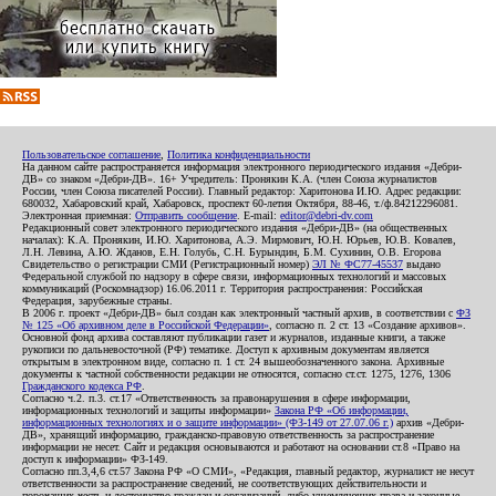
Пользовательское соглашение
,
Политика конфиденциальности
На данном сайте распространяется информация электронного периодического издания «Дебри-
ДВ» со знаком «Дебри-ДВ». 16+ Учредитель: Пронякин К.А. (член Союза журналистов
России, член Союза писателей России). Главный редактор: Харитонова И.Ю. Адрес редакции:
680032, Хабаровский край, Хабаровск, проспект 60-летия Октября, 88-46, т./ф.84212296081.
Электронная приемная:
Отправить сообщение
. E-mail:
editor@debri-dv.com
Редакционный совет электронного периодического издания «Дебри-ДВ» (на общественных
началах): К.А. Пронякин, И.Ю. Харитонова, А.Э. Мирмович, Ю.Н. Юрьев, Ю.В. Ковалев,
Л.Н. Левина, А.Ю. Жданов, Е.Н. Голубь, С.Н. Бурындин, Б.М. Сухинин, О.В. Егорова
Свидетельство о регистрации СМИ (Регистрационный номер)
ЭЛ № ФС77-45537
выдано
Федеральной службой по надзору в сфере связи, информационных технологий и массовых
коммуникаций (Роскомнадзор) 16.06.2011 г. Территория распространения: Российская
Федерация, зарубежные страны.
В 2006 г. проект «Дебри-ДВ» был создан как электронный частный архив, в соответствии с
ФЗ
№ 125 «Об архивном деле в Российской Федерации»
, согласно п. 2 ст. 13 «Создание архивов».
Основной фонд архива составляют публикации газет и журналов, изданные книги, а также
рукописи по дальневосточной (РФ) тематике. Доступ к архивным документам является
открытым в электронном виде, согласно п. 1 ст. 24 вышеобозначенного закона. Архивные
документы к частной собственности редакции не относятся, согласно ст.ст. 1275, 1276, 1306
Гражданского кодекса РФ
.
Согласно ч.2. п.3. ст.17 «Ответственность за правонарушения в сфере информации,
информационных технологий и защиты информации»
Закона РФ «Об информации,
информационных технологиях и о защите информации» (ФЗ-149 от 27.07.06 г.)
архив «Дебри-
ДВ», хранящий информацию, гражданско-правовую ответственность за распространение
информации не несет. Сайт и редакция основываются и работают на основании ст.8 «Право на
доступ к информации» ФЗ-149.
Согласно пп.3,4,6 ст.57 Закона РФ «О СМИ», «Редакция, главный редактор, журналист не несут
ответственности за распространение сведений, не соответствующих действительности и
порочащих честь и достоинство граждан и организаций, либо ущемляющих права и законные