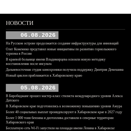
НОВОСТИ
06.08.2026
На Русском острове продолжается создание инфраструктуры для инноваций
Олег Кожемяко представил новые инициативы по развитию горнолыжного
туризма в России
В краевой больнице имени Владимирцева освоили новую методику
восстановления после инсульта
Дальневосточная студия кинохроники получила поддержку Дмитрия Демешина
Новый циклон приближается к Хабаровскому краю
05.08.2026
В Биробиджане прошел мастер-класс стилиста международного уровня Алекса
Датского
В Хабаровском крае подготовились к возможному повышению уровня Амура
Более 40 социальных выплат проиндексируют в Хабаровском крае в 2027 году
Более 1 000 тонн бензина и дизтоплива доставили в северные территории
Хабаровского края
Бесплатную сеть Wi-Fi запустили на площади имени Ленина в Хабаровске