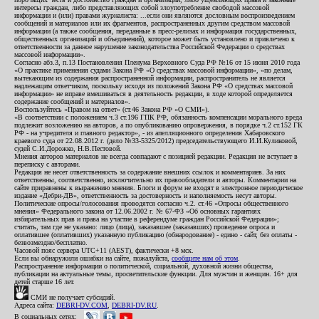
интересы граждан, либо представляющих собой злоупотребление свободой массовой
информации и (или) правами журналиста: ...если они являются дословным воспроизведением
сообщений и материалов или их фрагментов, распространенных другим средством массовой
информации (а также сообщения, переданные в пресс-релизах и информация государственных,
общественных организаций и объединений), которое может быть установлено и привлечено к
ответственности за данное нарушение законодательства Российской Федерации о средствах
массовой информации».
Согласно абз.3, п.13 Постановления Пленума Верховного Суда РФ №16 от 15 июня 2010 года
«О практике применения судами Закона РФ «О средствах массовой информации», «по делам,
вытекающим из содержания распространенной информации, распространитель не является
надлежащим ответчиком, поскольку исходя из положений Закона РФ «О средствах массовой
информации» не вправе вмешиваться в деятельность редакции, в ходе которой определяется
содержание сообщений и материалов».
Воспользуйтесь «Правом на ответ» (ст.46 Закона РФ «О СМИ»).
«В соответствии с положением ч.3 ст.196 ГПК РФ, обязанность компенсации морального вреда
подлежит возложению на авторов, а по опубликованию опровержения, в порядке ч.2 ст.152 ГК
РФ - на учредителя и главного редактор», - из апелляционного определения Хабаровского
краевого суда от 22.08.2012 г. (дело №33-5325/2012) председательствующего И.И.Куликовой,
судей С.И.Дорожко, Н.В.Пестовой.
Мнения авторов материалов не всегда совпадают с позицией редакции. Редакция не вступает в
переписку с авторами.
Редакция не несет ответственность за содержание внешних ссылок и комментариев. За них
ответственны, соответственно, исключительно их правообладатели и авторы. Комментарии на
сайте приравнены к выражению мнения. Блоги и форум не входят в электронное периодическое
издание «Дебри-ДВ», ответственность за достоверность и наполняемость несут авторы.
Политические опросы/голосования проводятся согласно ч.2. ст.46 «Опросы общественного
мнения» Федерального закона от 12.06.2002 г. № 67-ФЗ «Об основных гарантиях
избирательных прав и права на участие в референдуме граждан Российской Федерации»;
считать, там где не указано: лицо (лица), заказавшее (заказавших) проведение опроса и
оплатившее (оплативших) указанную публикацию (обнародование) - едино - сайт, без оплаты -
безвозмездно/бесплатно.
Часовой пояс сервера UTC+11 (AEST), фактически +8 мск.
Если вы обнаружили ошибки на сайте, пожалуйста,
сообщите нам об этом
.
Распространение информации о политической, социальной, духовной жизни общества,
публикации на актуальные темы, просветительские функции. Для мужчин и женщин. 16+ для
детей старше 16 лет.
СМИ не получает субсидий.
Адреса сайта:
DEBRI-DV.COM
,
DEBRI-DV.RU
.
В социальных сетях: