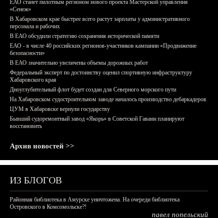
ЕАО станет пилотным регионом нового проекта Мастерской управления
«Сенеж»
В Хабаровском крае быстрее всего растут зарплаты у административного
персонала и рабочих
В ЕАО обсудили стратегию сохранения исторической памяти
ЕАО - в числе 40 российских регионов-участников кампании «Продвижение
безопасности»
В ЕАО значительно увеличены объемы дорожных работ
Федеральный эксперт по достоинству оценил спортивную инфраструктуру
Хабаровского края
Дноуглубительный флот будет создан для Северного морского пути
На Хабаровском судостроительном заводе началось производство дебаркадеров
ЦУМ в Хабаровске вернули государству
Бывший судоремонтный завод «Якорь» в Советской Гавани планируют
восстановить
Архив новостей >>
ИЗ БЛОГОВ
Районная библиотека в Амурске уничтожена. На очереди библиотека
Островского в Комсомольске?!
павел попельский