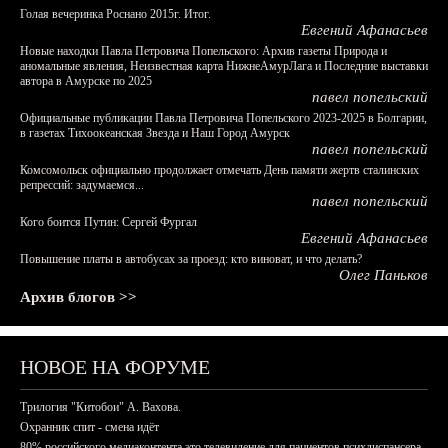
Голая вечеринка Роснано 2015г. Итог.
Евгений Афанасьев
Новые находки Павла Петровича Попельского: Архив газеты Природа и
аномальные явления, Неизвестная карта НижнеАмурЛага и Последние выставки
автора в Амурске по 2025
павел попельский
Официальные публикации Павла Петровича Попельского 2023-2025 в Болгарии,
в газетах Тихоокеанская Звезда и Наш Город Амурск
павел попельский
Комсомольск официально продолжает отмечать День памяти жертв сталинских
репрессий: задумаемся...
павел попельский
Кого боится Путин: Сергей Фургал
Евгений Афанасьев
Повышение платы в автобусах за проезд: кто виноват, и что делать?
Олег Паньков
Архив блогов >>
НОВОЕ НА ФОРУМЕ
Трилогия "Китобои" А. Вахова.
Охранник спит - смена идёт
80% российского медиаконтента это телевидение для пациентов психдиспансера