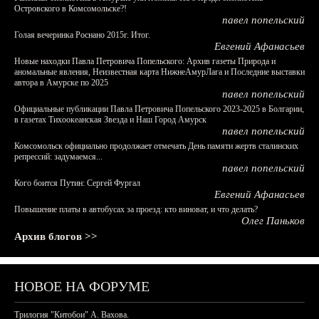
Островского в Комсомольске?!
павел попельский
Голая вечеринка Роснано 2015г. Итог.
Евгений Афанасьев
Новые находки Павла Петровича Попельского: Архив газеты Природа и
аномальные явления, Неизвестная карта НижнеАмурЛага и Последние выставки
автора в Амурске по 2025
павел попельский
Официальные публикации Павла Петровича Попельского 2023-2025 в Болгарии,
в газетах Тихоокеанская Звезда и Наш Город Амурск
павел попельский
Комсомольск официально продолжает отмечать День памяти жертв сталинских
репрессий: задумаемся...
павел попельский
Кого боится Путин: Сергей Фургал
Евгений Афанасьев
Повышение платы в автобусах за проезд: кто виноват, и что делать?
Олег Паньков
Архив блогов >>
НОВОЕ НА ФОРУМЕ
Трилогия "Китобои" А. Вахова.