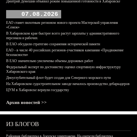
Дмитрий Демешин объявил режим повышенной готовности в Хабаровске
07.08.2026
ЕАО станет пилотным регионом нового проекта Мастерской управления
«Сенеж»
В Хабаровском крае быстрее всего растут зарплаты у административного
персонала и рабочих
В ЕАО обсудили стратегию сохранения исторической памяти
ЕАО - в числе 40 российских регионов-участников кампании «Продвижение
безопасности»
В ЕАО значительно увеличены объемы дорожных работ
Федеральный эксперт по достоинству оценил спортивную инфраструктуру
Хабаровского края
Дноуглубительный флот будет создан для Северного морского пути
На Хабаровском судостроительном заводе началось производство дебаркадеров
ЦУМ в Хабаровске вернули государству
Архив новостей >>
ИЗ БЛОГОВ
Районная библиотека в Амурске уничтожена. На очереди библиотека