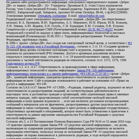
На данном сайте распространяется информация электронного периодического издания «Дебри-
ДВ» со знаком «Дебри-ДВ». 16+ Учредитель: Пронякин К.А. (член Союза журналистов
России, член Союза писателей России). Главный редактор: Харитонова И.Ю. Адрес редакции:
680032, Хабаровский край, Хабаровск, проспект 60-летия Октября, 88-46, т./ф.84212296081.
Электронная приемная:
Отправить сообщение
. E-mail:
editor@debri-dv.com
Редакционный совет электронного периодического издания «Дебри-ДВ» (на общественных
началах): К.А. Пронякин, И.Ю. Харитонова, А.Э. Мирмович, Ю.Н. Юрьев, Ю.В. Ковалев,
Л.Н. Левина, А.Ю. Жданов, Е.Н. Голубь, С.Н. Бурындин, Б.М. Сухинин, О.В. Егорова
Свидетельство о регистрации СМИ (Регистрационный номер)
ЭЛ № ФС77-45537
выдано
Федеральной службой по надзору в сфере связи, информационных технологий и массовых
коммуникаций (Роскомнадзор) 16.06.2011 г. Территория распространения: Российская
Федерация, зарубежные страны.
В 2006 г. проект «Дебри-ДВ» был создан как электронный частный архив, в соответствии с
ФЗ
№ 125 «Об архивном деле в Российской Федерации»
, согласно п. 2 ст. 13 «Создание архивов».
Основной фонд архива составляют публикации газет и журналов, изданные книги, а также
рукописи по дальневосточной (РФ) тематике. Доступ к архивным документам является
открытым в электронном виде, согласно п. 1 ст. 24 вышеобозначенного закона. Архивные
документы к частной собственности редакции не относятся, согласно ст.ст. 1275, 1276, 1306
Гражданского кодекса РФ
.
Согласно ч.2. п.3. ст.17 «Ответственность за правонарушения в сфере информации,
информационных технологий и защиты информации»
Закона РФ «Об информации,
информационных технологиях и о защите информации» (ФЗ-149 от 27.07.06 г.)
архив «Дебри-
ДВ», хранящий информацию, гражданско-правовую ответственность за распространение
информации не несет. Сайт и редакция основываются и работают на основании ст.8 «Право на
доступ к информации» ФЗ-149.
Согласно пп.3,4,6 ст.57 Закона РФ «О СМИ», «Редакция, главный редактор, журналист не несут
ответственности за распространение сведений, не соответствующих действительности и
порочащих честь и достоинство граждан и организаций, либо ущемляющих права и законные
интересы граждан, либо представляющих собой злоупотребление свободой массовой
информации и (или) правами журналиста: ...если они являются дословным воспроизведением
сообщений и материалов или их фрагментов, распространенных другим средством массовой
информации (а также сообщения, переданные в пресс-релизах и информация государственных,
общественных организаций и объединений), которое может быть установлено и привлечено к
ответственности за данное нарушение законодательства Российской Федерации о средствах
массовой информации».
Согласно абз.3, п.13 Постановления Пленума Верховного Суда РФ №16 от 15 июня 2010 года
«О практике применения судами Закона РФ «О средствах массовой информации», «по делам,
вытекающим из содержания распространенной информации, распространитель не является
надлежащим ответчиком, поскольку исходя из положений Закона РФ «О средствах массовой
информации» не вправе вмешиваться в деятельность редакции, в ходе которой определяется
содержание сообщений и материалов».