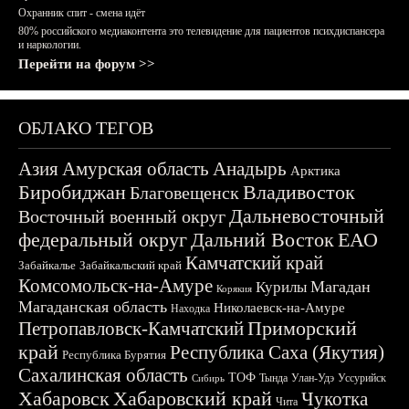
Охранник спит - смена идёт
80% российского медиаконтента это телевидение для пациентов психдиспансера
и наркологии.
Перейти на форум >>
ОБЛАКО ТЕГОВ
Азия
Амурская область
Анадырь
Арктика
Биробиджан
Владивосток
Благовещенск
Дальневосточный
Восточный военный округ
федеральный округ
Дальний Восток
ЕАО
Камчатский край
Забайкалье
Забайкальский край
Комсомольск-на-Амуре
Магадан
Курилы
Корякия
Магаданская область
Николаевск-на-Амуре
Находка
Приморский
Петропавловск-Камчатский
край
Республика Саха (Якутия)
Республика Бурятия
Сахалинская область
ТОФ
Тында
Улан-Удэ
Уссурийск
Сибирь
Хабаровск
Хабаровский край
Чукотка
Чита