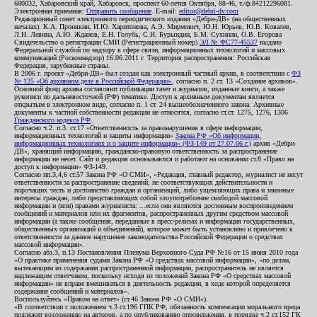
680032, Хабаровский край, Хабаровск, проспект 60-летия Октября, 88-46, т./ф.84212296081.
Электронная приемная:
Отправить сообщение
. E-mail:
editor@debri-dv.com
Редакционный совет электронного периодического издания «Дебри-ДВ» (на общественных
началах): К.А. Пронякин, И.Ю. Харитонова, А.Э. Мирмович, Ю.Н. Юрьев, Ю.В. Ковалев,
Л.Н. Левина, А.Ю. Жданов, Е.Н. Голубь, С.Н. Бурындин, Б.М. Сухинин, О.В. Егорова
Свидетельство о регистрации СМИ (Регистрационный номер)
ЭЛ № ФС77-45537
выдано
Федеральной службой по надзору в сфере связи, информационных технологий и массовых
коммуникаций (Роскомнадзор) 16.06.2011 г. Территория распространения: Российская
Федерация, зарубежные страны.
В 2006 г. проект «Дебри-ДВ» был создан как электронный частный архив, в соответствии с
ФЗ
№ 125 «Об архивном деле в Российской Федерации»
, согласно п. 2 ст. 13 «Создание архивов».
Основной фонд архива составляют публикации газет и журналов, изданные книги, а также
рукописи по дальневосточной (РФ) тематике. Доступ к архивным документам является
открытым в электронном виде, согласно п. 1 ст. 24 вышеобозначенного закона. Архивные
документы к частной собственности редакции не относятся, согласно ст.ст. 1275, 1276, 1306
Гражданского кодекса РФ
.
Согласно ч.2. п.3. ст.17 «Ответственность за правонарушения в сфере информации,
информационных технологий и защиты информации»
Закона РФ «Об информации,
информационных технологиях и о защите информации» (ФЗ-149 от 27.07.06 г.)
архив «Дебри-
ДВ», хранящий информацию, гражданско-правовую ответственность за распространение
информации не несет. Сайт и редакция основываются и работают на основании ст.8 «Право на
доступ к информации» ФЗ-149.
Согласно пп.3,4,6 ст.57 Закона РФ «О СМИ», «Редакция, главный редактор, журналист не несут
ответственности за распространение сведений, не соответствующих действительности и
порочащих честь и достоинство граждан и организаций, либо ущемляющих права и законные
интересы граждан, либо представляющих собой злоупотребление свободой массовой
информации и (или) правами журналиста: ...если они являются дословным воспроизведением
сообщений и материалов или их фрагментов, распространенных другим средством массовой
информации (а также сообщения, переданные в пресс-релизах и информация государственных,
общественных организаций и объединений), которое может быть установлено и привлечено к
ответственности за данное нарушение законодательства Российской Федерации о средствах
массовой информации».
Согласно абз.3, п.13 Постановления Пленума Верховного Суда РФ №16 от 15 июня 2010 года
«О практике применения судами Закона РФ «О средствах массовой информации», «по делам,
вытекающим из содержания распространенной информации, распространитель не является
надлежащим ответчиком, поскольку исходя из положений Закона РФ «О средствах массовой
информации» не вправе вмешиваться в деятельность редакции, в ходе которой определяется
содержание сообщений и материалов».
Воспользуйтесь «Правом на ответ» (ст.46 Закона РФ «О СМИ»).
«В соответствии с положением ч.3 ст.196 ГПК РФ, обязанность компенсации морального вреда
подлежит возложению на авторов, а по опубликованию опровержения, в порядке ч.2 ст.152 ГК