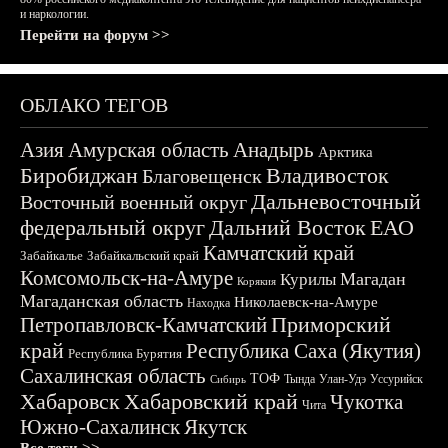
и наркологии.
Перейти на форум >>
ОБЛАКО ТЕГОВ
Азия
Амурская область
Анадырь
Арктика
Биробиджан
Владивосток
Благовещенск
Дальневосточный
Восточный военный округ
федеральный округ
Дальний Восток
ЕАО
Камчатский край
Забайкалье
Забайкальский край
Комсомольск-на-Амуре
Магадан
Курилы
Корякия
Магаданская область
Николаевск-на-Амуре
Находка
Приморский
Петропавловск-Камчатский
край
Республика Саха (Якутия)
Республика Бурятия
Сахалинская область
ТОФ
Тында
Улан-Удэ
Уссурийск
Сибирь
Хабаровск
Хабаровский край
Чукотка
Чита
Южно-Сахалинск
Якутск