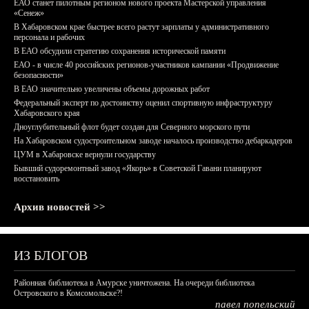
ЕАО станет пилотным регионом нового проекта Мастерской управления
«Сенеж»
В Хабаровском крае быстрее всего растут зарплаты у административного
персонала и рабочих
В ЕАО обсудили стратегию сохранения исторической памяти
ЕАО - в числе 40 российских регионов-участников кампании «Продвижение
безопасности»
В ЕАО значительно увеличены объемы дорожных работ
Федеральный эксперт по достоинству оценил спортивную инфраструктуру
Хабаровского края
Дноуглубительный флот будет создан для Северного морского пути
На Хабаровском судостроительном заводе началось производство дебаркадеров
ЦУМ в Хабаровске вернули государству
Бывший судоремонтный завод «Якорь» в Советской Гавани планируют
восстановить
Архив новостей >>
ИЗ БЛОГОВ
Районная библиотека в Амурске уничтожена. На очереди библиотека
Островского в Комсомольске?!
павел попельский