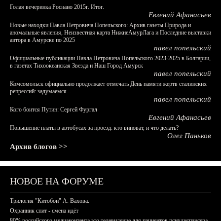
Голая вечеринка Роснано 2015г. Итог.
Евгений Афанасьев
Новые находки Павла Петровича Попельского: Архив газеты Природа и
аномальные явления, Неизвестная карта НижнеАмурЛага и Последние выставки
автора в Амурске по 2025
павел попельский
Официальные публикации Павла Петровича Попельского 2023-2025 в Болгарии,
в газетах Тихоокеанская Звезда и Наш Город Амурск
павел попельский
Комсомольск официально продолжает отмечать День памяти жертв сталинских
репрессий: задумаемся...
павел попельский
Кого боится Путин: Сергей Фургал
Евгений Афанасьев
Повышение платы в автобусах за проезд: кто виноват, и что делать?
Олег Паньков
Архив блогов >>
НОВОЕ НА ФОРУМЕ
Трилогия "Китобои" А. Вахова.
Охранник спит - смена идёт
80% российского медиаконтента это телевидение для пациентов психдиспансера