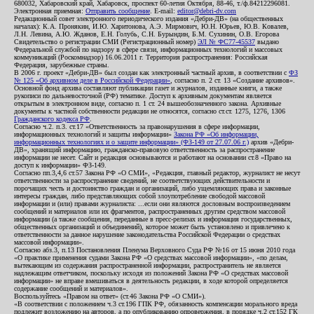
680032, Хабаровский край, Хабаровск, проспект 60-летия Октября, 88-46, т./ф.84212296081.
Электронная приемная:
Отправить сообщение
. E-mail:
editor@debri-dv.com
Редакционный совет электронного периодического издания «Дебри-ДВ» (на общественных
началах): К.А. Пронякин, И.Ю. Харитонова, А.Э. Мирмович, Ю.Н. Юрьев, Ю.В. Ковалев,
Л.Н. Левина, А.Ю. Жданов, Е.Н. Голубь, С.Н. Бурындин, Б.М. Сухинин, О.В. Егорова
Свидетельство о регистрации СМИ (Регистрационный номер)
ЭЛ № ФС77-45537
выдано
Федеральной службой по надзору в сфере связи, информационных технологий и массовых
коммуникаций (Роскомнадзор) 16.06.2011 г. Территория распространения: Российская
Федерация, зарубежные страны.
В 2006 г. проект «Дебри-ДВ» был создан как электронный частный архив, в соответствии с
ФЗ
№ 125 «Об архивном деле в Российской Федерации»
, согласно п. 2 ст. 13 «Создание архивов».
Основной фонд архива составляют публикации газет и журналов, изданные книги, а также
рукописи по дальневосточной (РФ) тематике. Доступ к архивным документам является
открытым в электронном виде, согласно п. 1 ст. 24 вышеобозначенного закона. Архивные
документы к частной собственности редакции не относятся, согласно ст.ст. 1275, 1276, 1306
Гражданского кодекса РФ
.
Согласно ч.2. п.3. ст.17 «Ответственность за правонарушения в сфере информации,
информационных технологий и защиты информации»
Закона РФ «Об информации,
информационных технологиях и о защите информации» (ФЗ-149 от 27.07.06 г.)
архив «Дебри-
ДВ», хранящий информацию, гражданско-правовую ответственность за распространение
информации не несет. Сайт и редакция основываются и работают на основании ст.8 «Право на
доступ к информации» ФЗ-149.
Согласно пп.3,4,6 ст.57 Закона РФ «О СМИ», «Редакция, главный редактор, журналист не несут
ответственности за распространение сведений, не соответствующих действительности и
порочащих честь и достоинство граждан и организаций, либо ущемляющих права и законные
интересы граждан, либо представляющих собой злоупотребление свободой массовой
информации и (или) правами журналиста: ...если они являются дословным воспроизведением
сообщений и материалов или их фрагментов, распространенных другим средством массовой
информации (а также сообщения, переданные в пресс-релизах и информация государственных,
общественных организаций и объединений), которое может быть установлено и привлечено к
ответственности за данное нарушение законодательства Российской Федерации о средствах
массовой информации».
Согласно абз.3, п.13 Постановления Пленума Верховного Суда РФ №16 от 15 июня 2010 года
«О практике применения судами Закона РФ «О средствах массовой информации», «по делам,
вытекающим из содержания распространенной информации, распространитель не является
надлежащим ответчиком, поскольку исходя из положений Закона РФ «О средствах массовой
информации» не вправе вмешиваться в деятельность редакции, в ходе которой определяется
содержание сообщений и материалов».
Воспользуйтесь «Правом на ответ» (ст.46 Закона РФ «О СМИ»).
«В соответствии с положением ч.3 ст.196 ГПК РФ, обязанность компенсации морального вреда
подлежит возложению на авторов, а по опубликованию опровержения, в порядке ч.2 ст.152 ГК