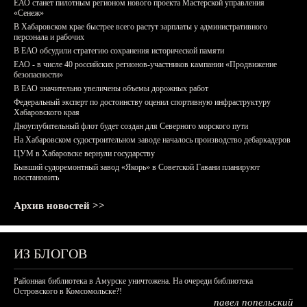
ЕАО станет пилотным регионом нового проекта Мастерской управления
«Сенеж»
В Хабаровском крае быстрее всего растут зарплаты у административного
персонала и рабочих
В ЕАО обсудили стратегию сохранения исторической памяти
ЕАО - в числе 40 российских регионов-участников кампании «Продвижение
безопасности»
В ЕАО значительно увеличены объемы дорожных работ
Федеральный эксперт по достоинству оценил спортивную инфраструктуру
Хабаровского края
Дноуглубительный флот будет создан для Северного морского пути
На Хабаровском судостроительном заводе началось производство дебаркадеров
ЦУМ в Хабаровске вернули государству
Бывший судоремонтный завод «Якорь» в Советской Гавани планируют
восстановить
Архив новостей >>
ИЗ БЛОГОВ
Районная библиотека в Амурске уничтожена. На очереди библиотека
Островского в Комсомольске?!
павел попельский