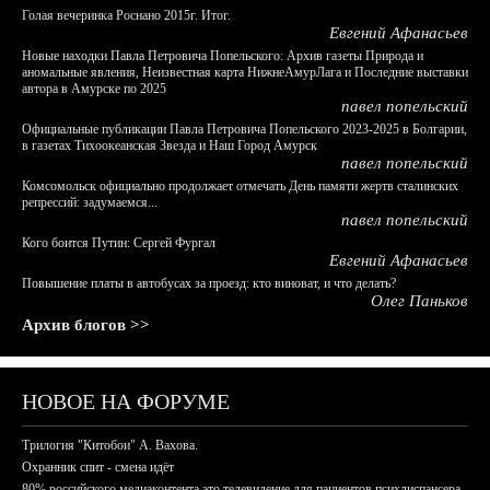
Голая вечеринка Роснано 2015г. Итог.
Евгений Афанасьев
Новые находки Павла Петровича Попельского: Архив газеты Природа и
аномальные явления, Неизвестная карта НижнеАмурЛага и Последние выставки
автора в Амурске по 2025
павел попельский
Официальные публикации Павла Петровича Попельского 2023-2025 в Болгарии,
в газетах Тихоокеанская Звезда и Наш Город Амурск
павел попельский
Комсомольск официально продолжает отмечать День памяти жертв сталинских
репрессий: задумаемся...
павел попельский
Кого боится Путин: Сергей Фургал
Евгений Афанасьев
Повышение платы в автобусах за проезд: кто виноват, и что делать?
Олег Паньков
Архив блогов >>
НОВОЕ НА ФОРУМЕ
Трилогия "Китобои" А. Вахова.
Охранник спит - смена идёт
80% российского медиаконтента это телевидение для пациентов психдиспансера