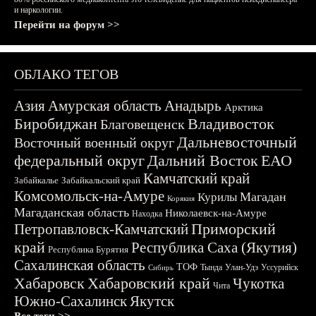
и наркологии.
Перейти на форум >>
ОБЛАКО ТЕГОВ
Азия
Амурская область
Анадырь
Арктика
Биробиджан
Владивосток
Благовещенск
Дальневосточный
Восточный военный округ
федеральный округ
Дальний Восток
ЕАО
Камчатский край
Забайкалье
Забайкальский край
Комсомольск-на-Амуре
Магадан
Курилы
Корякия
Магаданская область
Николаевск-на-Амуре
Находка
Приморский
Петропавловск-Камчатский
край
Республика Саха (Якутия)
Республика Бурятия
Сахалинская область
ТОФ
Тында
Улан-Удэ
Уссурийск
Сибирь
Хабаровск
Хабаровский край
Чукотка
Чита
Южно-Сахалинск
Якутск