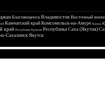
джан
Владивосток
Благовещенск
Восточный воен
Камчатский край
Комсомольск-на-Амуре
К
рай
Корякия
й край
Республика Саха (Якутия)
Са
Республика Бурятия
о-Сахалинск
Якутск