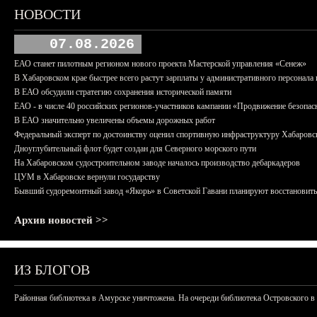
НОВОСТИ
07.08.2026
ЕАО станет пилотным регионом нового проекта Мастерской управления «Сенеж»
В Хабаровском крае быстрее всего растут зарплаты у административного персонала 
В ЕАО обсудили стратегию сохранения исторической памяти
ЕАО - в числе 40 российских регионов-участников кампании «Продвижение безопас
В ЕАО значительно увеличены объемы дорожных работ
Федеральный эксперт по достоинству оценил спортивную инфраструктуру Хабаровс
Дноуглубительный флот будет создан для Северного морского пути
На Хабаровском судостроительном заводе началось производство дебаркадеров
ЦУМ в Хабаровске вернули государству
Бывший судоремонтный завод «Якорь» в Советской Гавани планируют восстановить
Архив новостей >>
ИЗ БЛОГОВ
Районная библиотека в Амурске уничтожена. На очереди библиотека Островского в