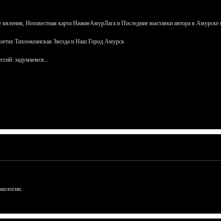
 явления, Неизвестная карта НижнеАмурЛага и Последние выставки автора в Амурске 
азетах Тихоокеанская Звезда и Наш Город Амурск
сий: задумаемся...
ркологии.