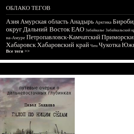
ОБЛАКО ТЕГОВ
Бироби
Азия
Амурская область
Анадырь
Арктика
округ
Дальний Восток
ЕАО
Забайкалье
Забайкальский к
Приморски
Петропавловск-Камчатский
на-Амуре
Хабаровск
Хабаровский край
Чукотка
Южн
Чита
Все теги >>