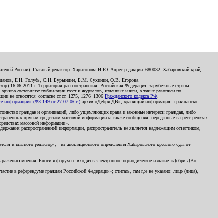
телей России). Главный редактор: Харитонова И.Ю. Адрес редакции: 680032, Хабаровский край,
данов, Е.Н. Голубь, С.Н. Бурындин, Б.М. Сухинин, О.В. Егорова
р) 16.06.2011 г. Территория распространения: Российская Федерация, зарубежные страны.
д архива составляют публикации газет и журналов, изданные книги, а также рукописи по
и не относятся, согласно ст.ст. 1275, 1276, 1306
Гражданского кодекса РФ
.
 информации» (ФЗ-149 от 27.07.06 г.)
архив «Дебри-ДВ», хранящий информацию, гражданско-
остоинство граждан и организаций, либо ущемляющих права и законные интересы граждан, либо
страненных другим средством массовой информации (а также сообщения, переданные в пресс-релизах
 средствах массовой информации».
держания распространенной информации, распространитель не является надлежащим ответчиком,
еля и главного редактор», - из апелляционного определения Хабаровского краевого суда от
 выражению мнения. Блоги и форум не входят в электронное периодическое издание «Дебри-ДВ»,
стие в референдуме граждан Российской Федерации»; считать, там где не указано: лицо (лица),