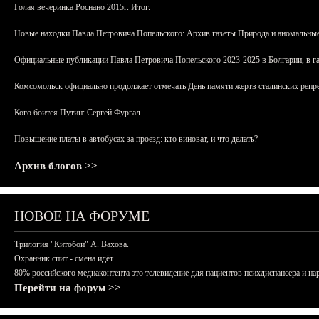
Голая вечеринка Роснано 2015г. Итог.
Новые находки Павла Петровича Попельского: Архив газеты Природа и аномальные
Официальные публикации Павла Петровича Попельского 2023-2025 в Болгарии, в г
Комсомольск официально продолжает отмечать День памяти жертв сталинских репрес
Кого боится Путин: Сергей Фургал
Повышение платы в автобусах за проезд: кто виноват, и что делать?
Архив блогов >>
НОВОЕ НА ФОРУМЕ
Трилогия "Китобои" А. Вахова.
Охранник спит - смена идёт
80% российского медиаконтента это телевидение для пациентов психдиспансера и на
Перейти на форум >>