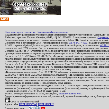
Пользовательское соглашение
,
Политика конфиденциальности
На данном сайте распространяется информация электронного периодического издания «Дебри-ДВ» с
Хабаровск, проспект 60-летия Октября, 88-46, т./ф.84212296081. Электронная приемная:
Отправить
Редакционный совет электронного периодического издания «Дебри-ДВ» (на общественных началах
Свидетельство о регистрации СМИ (Регистрационный номер)
ЭЛ № ФС77-45537
выдано Федеральной
В 2006 г. проект «Дебри-ДВ» был создан как электронный частный архив, в соответствии с
ФЗ № 12
дальневосточной (РФ) тематике. Доступ к архивным документам является открытым в электронном вид
Согласно ч.2. п.3. ст.17 «Ответственность за правонарушения в сфере информации, информационн
правовую ответственность за распространение информации не несет. Сайт и редакция основываются 
Согласно пп.3,4,6 ст.57 Закона РФ «О СМИ», «Редакция, главный редактор, журналист не несут отв
представляющих собой злоупотребление свободой массовой информации и (или) правами журналиста:
и информация государственных, общественных организаций и объединений), которое может быть уста
Согласно абз.3, п.13 Постановления Пленума Верховного Суда РФ №16 от 15 июня 2010 года «О пр
поскольку исходя из положений Закона РФ «О средствах массовой информации» не вправе вмешивать
Воспользуйтесь «Правом на ответ» (ст.46 Закона РФ «О СМИ»).
«В соответствии с положением ч.3 ст.196 ГПК РФ, обязанность компенсации морального вреда подле
22.08.2012 г. (дело №33-5325/2012) председательствующего И.И.Куликовой, судей С.И.Дорожко, Н
Мнения авторов материалов не всегда совпадают с позицией редакции. Редакция не вступает в перепи
Редакция не несет ответственность за содержание внешних ссылок и комментариев. За них ответств
ответственность за достоверность и наполняемость несут авторы.
Политические опросы/голосования проводятся согласно ч.2. ст.46 «Опросы общественного мнения» Фе
заказавшее (заказавших) проведение опроса и оплатившее (оплативших) указанную публикацию (обнаро
Часовой пояс сервера UTC+11 (AEST), фактически +8 мск.
Если вы обнаружили ошибки на сайте, пожалуйста,
сообщите нам об этом
.
Распространение информации о политической, социальной, духовной жизни общества, публикации на
СМИ не получает субсидий.
Адреса сайта:
DEBRI-DV.COM
,
DEBRI-DV.RU
.
В социальных сетях: