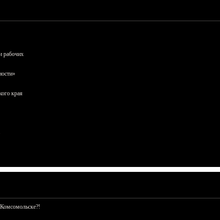
и рабочих
ности»
кого края
 Комсомольске?!