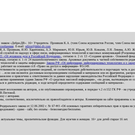
о знаком «Дебри-ДВ». 16+ Учредитель: Пронякин К.А. (член Союза журналистов России, член Союза писа
 сообщение
. E-mail:
editor@debri-dv.com
): К.А. Пронякин, И.Ю. Харитонова, А.Э. Мирмович, Ю.Н. Юрьев, Ю.В. Ковалев, Л.Н. Левина, А.Ю. Ж
 службой по надзору в сфере связи, информационных технологий и массовых коммуникаций (Роскомнадзо
5 «Об архивном деле в Российской Федерации»
, согласно п. 2 ст. 13 «Создание архивов». Основной фон
е, согласно п. 1 ст. 24 вышеобозначенного закона. Архивные документы к частной собственности редакци
ых технологий и защиты информации»
Закона РФ «Об информации, информационных технологиях и о защите
и работают на основании ст.8 «Право на доступ к информации» ФЗ-149.
етственности за распространение сведений, не соответствующих действительности и порочащих честь и д
 ...если они являются дословным воспроизведением сообщений и материалов или их фрагментов, распро
новлено и привлечено к ответственности за данное нарушение законодательства Российской Федерации о
актике применения судами Закона РФ «О средствах массовой информации», «по делам, вытекающим из со
ся в деятельность редакции, в ходе которой определяется содержание сообщений и материалов».
жит возложению на авторов, а по опубликованию опровержения, в порядке ч.2 ст.152 ГК РФ - на учредит
.В.Пестовой.
ску с авторами.
енны, соответственно, исключительно их правообладатели и авторы. Комментарии на сайте приравнены к
дерального закона от 12.06.2002 г. № 67-ФЗ «Об основных гарантиях избирательных прав и права на уча
дование) - едино - сайт, без оплаты - безвозмездно/бесплатно.
 актуальные темы, просветительские функции. Для мужчин и женщин. 16+ для детей старше 16 лет.