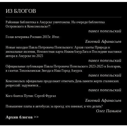
ИЗ БЛОГОВ
Районная библиотека в Амурске уничтожена. На очереди библиотека
Островского в Комсомольске?!
павел попельский
Голая вечеринка Роснано 2015г. Итог.
Евгений Афанасьев
Новые находки Павла Петровича Попельского: Архив газеты Природа и
аномальные явления, Неизвестная карта НижнеАмурЛага и Последние выставки
автора в Амурске по 2025
павел попельский
Официальные публикации Павла Петровича Попельского 2023-2025 в Болгарии,
в газетах Тихоокеанская Звезда и Наш Город Амурск
павел попельский
Комсомольск официально продолжает отмечать День памяти жертв сталинских
репрессий: задумаемся...
павел попельский
Кого боится Путин: Сергей Фургал
Евгений Афанасьев
Повышение платы в автобусах за проезд: кто виноват, и что делать?
Олег Паньков
Архив блогов >>