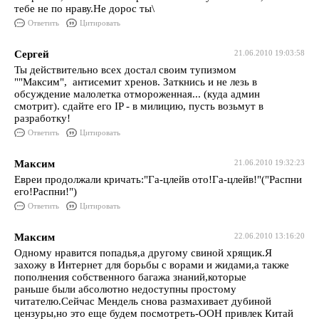
тебе не по нраву.Не дорос ты\
Ответить
Цитировать
Сергей
21.06.2010 19:03:58
Ты действительно всех достал своим тупизмом
""Максим", антисемит хренов. Заткнись и не лезь в
обсуждение малолетка отмороженная... (куда админ
смотрит). сдайте его IP - в милицию, пусть возьмут в
разработку!
Ответить
Цитировать
Максим
21.06.2010 19:32:23
Евреи продолжали кричать:"Га-цлейв ото!Га-цлейв!"("Распни
его!Распни!")
Ответить
Цитировать
Максим
22.06.2010 13:16:20
Одному нравится попадья,а другому свиной хрящик.Я
захожу в Интернет для борьбы с ворами и жидами,а также
пополнения собственного багажа знаний,которые
раньше были абсолютно недоступны простому
читателю.Сейчас Мендель снова размахивает дубиной
цензуры,но это еще будем посмотреть-ООН привлек Китай