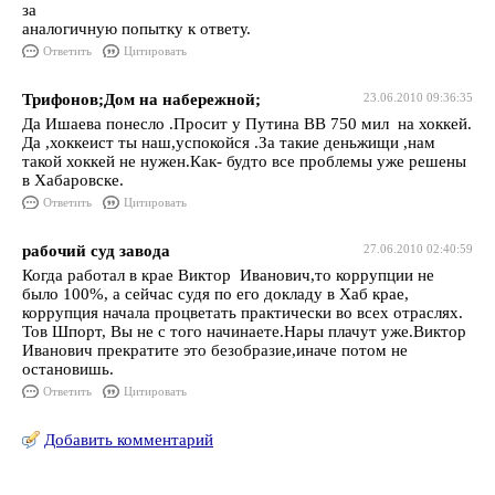
за
аналогичную попытку к ответу.
Ответить
Цитировать
Трифонов;Дом на набережной;
23.06.2010 09:36:35
Да Ишаева понесло .Просит у Путина ВВ 750 мил на хоккей.
Да ,хоккеист ты наш,успокойся .За такие деньжищи ,нам
такой хоккей не нужен.Как- будто все проблемы уже решены
в Хабаровске.
Ответить
Цитировать
рабочий суд завода
27.06.2010 02:40:59
Когда работал в крае Виктор Иванович,то коррупции не
было 100%, а сейчас судя по его докладу в Хаб крае,
коррупция начала процветать практически во всех отраслях.
Тов Шпорт, Вы не с того начинаете.Нары плачут уже.Виктор
Иванович прекратите это безобразие,иначе потом не
остановишь.
Ответить
Цитировать
Добавить комментарий