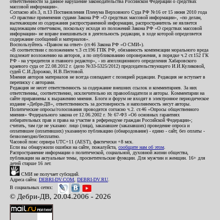
ответственности за данное нарушение законодательства Российской Федерации о средствах
массовой информации».
Согласно абз.3, п.13 Постановления Пленума Верховного Суда РФ №16 от 15 июня 2010 года
«О практике применения судами Закона РФ «О средствах массовой информации», «по делам,
вытекающим из содержания распространенной информации, распространитель не является
надлежащим ответчиком, поскольку исходя из положений Закона РФ «О средствах массовой
информации» не вправе вмешиваться в деятельность редакции, в ходе которой определяется
содержание сообщений и материалов».
Воспользуйтесь «Правом на ответ» (ст.46 Закона РФ «О СМИ»).
«В соответствии с положением ч.3 ст.196 ГПК РФ, обязанность компенсации морального вреда
подлежит возложению на авторов, а по опубликованию опровержения, в порядке ч.2 ст.152 ГК
РФ - на учредителя и главного редактор», - из апелляционного определения Хабаровского
краевого суда от 22.08.2012 г. (дело №33-5325/2012) председательствующего И.И.Куликовой,
судей С.И.Дорожко, Н.В.Пестовой.
Мнения авторов материалов не всегда совпадают с позицией редакции. Редакция не вступает в
переписку с авторами.
Редакция не несет ответственность за содержание внешних ссылок и комментариев. За них
ответственны, соответственно, исключительно их правообладатели и авторы. Комментарии на
сайте приравнены к выражению мнения. Блоги и форум не входят в электронное периодическое
издание «Дебри-ДВ», ответственность за достоверность и наполняемость несут авторы.
Политические опросы/голосования проводятся согласно ч.2. ст.46 «Опросы общественного
мнения» Федерального закона от 12.06.2002 г. № 67-ФЗ «Об основных гарантиях
избирательных прав и права на участие в референдуме граждан Российской Федерации»;
считать, там где не указано: лицо (лица), заказавшее (заказавших) проведение опроса и
оплатившее (оплативших) указанную публикацию (обнародование) - едино - сайт, без оплаты -
безвозмездно/бесплатно.
Часовой пояс сервера UTC+11 (AEST), фактически +8 мск.
Если вы обнаружили ошибки на сайте, пожалуйста,
сообщите нам об этом
.
Распространение информации о политической, социальной, духовной жизни общества,
публикации на актуальные темы, просветительские функции. Для мужчин и женщин. 16+ для
детей старше 16 лет.
СМИ не получает субсидий.
Адреса сайта:
DEBRI-DV.COM
,
DEBRI-DV.RU
.
В социальных сетях:
© Дебри-ДВ, 20.04.2006 - 2026