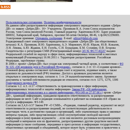
Пользовательское соглашение
,
Политика конфиденциальности
На данном сайте распространяется информация электронного периодического издания «Дебри-
ДВ» со знаком «Дебри-ДВ». 16+ Учредитель: Пронякин К.А. (член Союза журналистов
России, член Союза писателей России). Главный редактор: Харитонова И.Ю. Адрес редакции:
680032, Хабаровский край, Хабаровск, проспект 60-летия Октября, 88-46, т./ф.84212296081.
Электронная приемная:
Отправить сообщение
. E-mail:
editor@debri-dv.com
Редакционный совет электронного периодического издания «Дебри-ДВ» (на общественных
началах): К.А. Пронякин, И.Ю. Харитонова, А.Э. Мирмович, Ю.Н. Юрьев, Ю.В. Ковалев,
Л.Н. Левина, А.Ю. Жданов, Е.Н. Голубь, С.Н. Бурындин, Б.М. Сухинин, О.В. Егорова
Свидетельство о регистрации СМИ (Регистрационный номер)
ЭЛ № ФС77-45537
выдано
Федеральной службой по надзору в сфере связи, информационных технологий и массовых
коммуникаций (Роскомнадзор) 16.06.2011 г. Территория распространения: Российская
Федерация, зарубежные страны.
В 2006 г. проект «Дебри-ДВ» был создан как электронный частный архив, в соответствии с
ФЗ
№ 125 «Об архивном деле в Российской Федерации»
, согласно п. 2 ст. 13 «Создание архивов».
Основной фонд архива составляют публикации газет и журналов, изданные книги, а также
рукописи по дальневосточной (РФ) тематике. Доступ к архивным документам является
открытым в электронном виде, согласно п. 1 ст. 24 вышеобозначенного закона. Архивные
документы к частной собственности редакции не относятся, согласно ст.ст. 1275, 1276, 1306
Гражданского кодекса РФ
.
Согласно ч.2. п.3. ст.17 «Ответственность за правонарушения в сфере информации,
информационных технологий и защиты информации»
Закона РФ «Об информации,
информационных технологиях и о защите информации» (ФЗ-149 от 27.07.06 г.)
архив «Дебри-
ДВ», хранящий информацию, гражданско-правовую ответственность за распространение
информации не несет. Сайт и редакция основываются и работают на основании ст.8 «Право на
доступ к информации» ФЗ-149.
Согласно пп.3,4,6 ст.57 Закона РФ «О СМИ», «Редакция, главный редактор, журналист не несут
ответственности за распространение сведений, не соответствующих действительности и
порочащих честь и достоинство граждан и организаций, либо ущемляющих права и законные
интересы граждан, либо представляющих собой злоупотребление свободой массовой
информации и (или) правами журналиста: ...если они являются дословным воспроизведением
сообщений и материалов или их фрагментов, распространенных другим средством массовой
информации (а также сообщения, переданные в пресс-релизах и информация государственных,
общественных организаций и объединений), которое может быть установлено и привлечено к