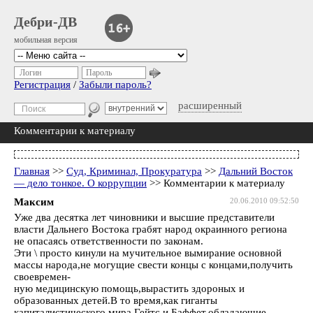
Дебри-ДВ
мобильная версия
Логин
Пароль
Регистрация
/
Забыли пароль?
расширенный
Комментарии к материалу
Главная
>>
Суд, Криминал, Прокуратура
>>
Дальний Восток
— дело тонкое. О коррупции
>> Комментарии к материалу
Максим
20.06.2010 09:52:50
Уже два десятка лет чиновники и высшие представители
власти Дальнего Востока грабят народ окраинного региона
не опасаясь ответственности по законам.
Эти \ просто кинули на мучительное вымирание основной
массы народа,не могущие свести концы с концами,получить
своевремен-
ную медицинскую помощь,вырастить здороных и
образованных детей.В то время,как гиганты
капиталистического мира Гейтс и Баффет,обладающие