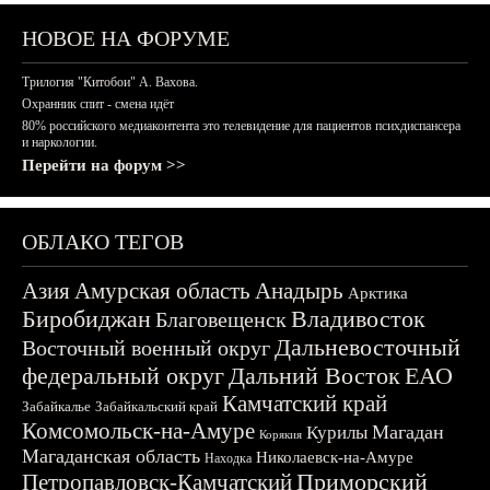
НОВОЕ НА ФОРУМЕ
Трилогия "Китобои" А. Вахова.
Охранник спит - смена идёт
80% российского медиаконтента это телевидение для пациентов психдиспансера
и наркологии.
Перейти на форум >>
ОБЛАКО ТЕГОВ
Азия
Амурская область
Анадырь
Арктика
Биробиджан
Владивосток
Благовещенск
Дальневосточный
Восточный военный округ
федеральный округ
Дальний Восток
ЕАО
Камчатский край
Забайкалье
Забайкальский край
Комсомольск-на-Амуре
Магадан
Курилы
Корякия
Магаданская область
Николаевск-на-Амуре
Находка
Приморский
Петропавловск-Камчатский