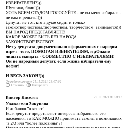
ИЗБИРАТЕЛЕЙ?)))
Шутники, блин!)))
ХОТЬ ВСЕМ СТАДОМ ГОЛОСУЙТЕ - не вы меня избирали -
не вам и решать!)))
Депутат не тот, кто в думе сидит и только
законотворчеством,творчеством, творчеством, занимается)))
ВЫ НАРОД ПРЕДСТАВЛЯЕТЕ!
КАКОЕ МОЖЕТ БЫТЬ БЕЗ НАРОДА
ЗАКОНОТВОРЧЕСТВО?!
Нет у депутата документально оформленных с народом
втреч - того, ПОМОГАЯ ИЗБИРАТЕЛЯМ, и дОлжно
лишать мандата - СОВМЕСТНО С ИЗБИРАТЕЛЯМИ!
Он не народный депутат, если жизнь избирателя ему
пофиг!
И ВЕСЬ ЗАКОН!)))
Отредактировано 21.11.2021 23:07:02
Ответить
Цитировать
Виктор Киселев
22.11.2021 01:00:12
Уважаемая Зикунова
И добавлю "в хвост"
Если депутат представляет интересы избравшего его
населения, то КАК МОЖНО принимать законы в номинациях
"в 2/3 или "более половины"?!