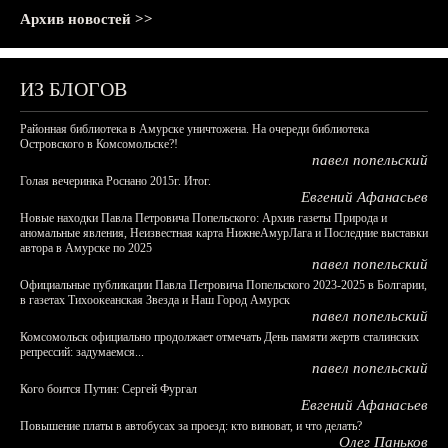
Архив новостей >>
ИЗ БЛОГОВ
Районная библиотека в Амурске уничтожена. На очереди библиотека
Островского в Комсомольске?!
павел попельский
Голая вечеринка Роснано 2015г. Итог.
Евгений Афанасьев
Новые находки Павла Петровича Попельского: Архив газеты Природа и
аномальные явления, Неизвестная карта НижнеАмурЛага и Последние выставки
автора в Амурске по 2025
павел попельский
Официальные публикации Павла Петровича Попельского 2023-2025 в Болгарии,
в газетах Тихоокеанская Звезда и Наш Город Амурск
павел попельский
Комсомольск официально продолжает отмечать День памяти жертв сталинских
репрессий: задумаемся...
павел попельский
Кого боится Путин: Сергей Фургал
Евгений Афанасьев
Повышение платы в автобусах за проезд: кто виноват, и что делать?
Олег Паньков