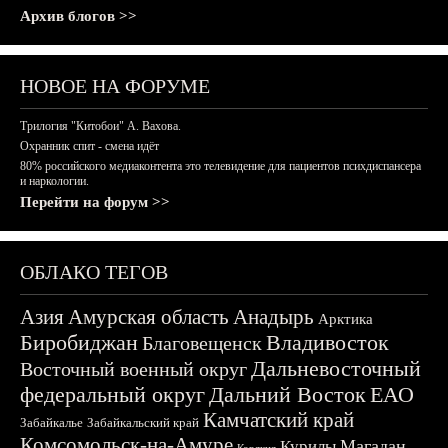
Архив блогов >>
НОВОЕ НА ФОРУМЕ
Трилогия "Китобои" А. Вахова.
Охранник спит - смена идёт
80% российского медиаконтента это телевидение для пациентов психдиспансера
и наркологии.
Перейти на форум >>
ОБЛАКО ТЕГОВ
Азия
Амурская область
Анадырь
Арктика
Биробиджан
Владивосток
Благовещенск
Дальневосточный
Восточный военный округ
федеральный округ
Дальний Восток
ЕАО
Камчатский край
Забайкалье
Забайкальский край
Комсомольск-на-Амуре
Магадан
Курилы