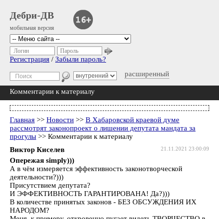
Дебри-ДВ
мобильная версия
Логин
Пароль
Регистрация
/
Забыли пароль?
расширенный
Комментарии к материалу
Главная
>>
Новости
>>
В Хабаровской краевой думе
рассмотрят законопроект о лишении депутата мандата за
прогулы
>> Комментарии к материалу
Виктор Киселев
21.11.2021 23:00:09
Опережая simply)))
А в чём измеряется эффективность законотворческой
деятельности?)))
Присутствием депутата?
И ЭФФЕКТИВНОСТЬ ГАРАНТИРОВАНА! Да?)))
В количестве принятых законов - БЕЗ ОБСУЖДЕНИЯ ИХ
НАРОДОМ?
Меня, к примеру, откровенно пугает видеть ТВОРЧЕСТВО в