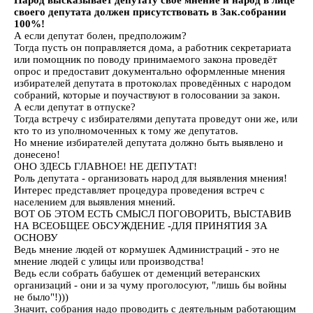
Народ высказывает депутату своё мнение и народ в лице
своего депутата должен присутствовать в Зак.собрании
100%!
А если депутат болен, предположим?
Тогда пусть он поправляется дома, а работник секретариата
или помощник по поводу принимаемого закона проведёт
опрос и предоставит документально оформленные мнения
избирателей депутата в протоколах проведённых с народом
собраний, которые и поучаствуют в голосовании за закон.
А если депутат в отпуске?
Тогда встречу с избирателями депутата проведут они же, или
кто то из уполномоченных к тому же депутатов.
Но мнение избирателей депутата должно быть выявлено и
донесено!
ОНО ЗДЕСЬ ГЛАВНОЕ! НЕ ДЕПУТАТ!
Роль депутата - организовать народ для выявления мнения!
Интерес представляет процедура проведения встреч с
населением для выявления мнений.
ВОТ ОБ ЭТОМ ЕСТЬ СМЫСЛ ПОГОВОРИТЬ, ВЫСТАВИВ
НА ВСЕОБЩЕЕ ОБСУЖДЕНИЕ -ДЛЯ ПРИНЯТИЯ ЗА
ОСНОВУ
Ведь мнение людей от кормушек Администраций - это не
мнение людей с улицы или производства!
Ведь если собрать бабушек от деменций ветеранских
организаций - они и за чуму проголосуют, "лишь бы войны
не было"!)))
Значит, собрания надо проводить с деятельным работающим