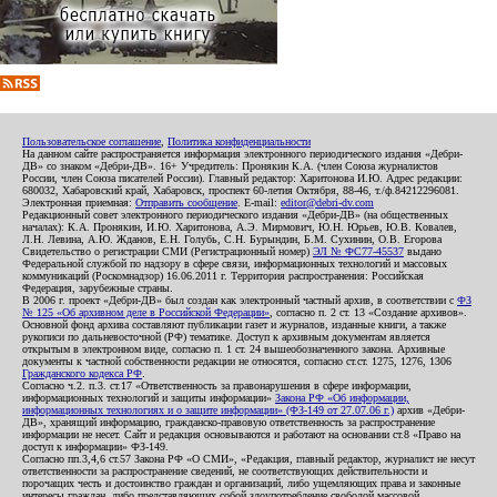
Пользовательское соглашение
,
Политика конфиденциальности
На данном сайте распространяется информация электронного периодического издания «Дебри-
ДВ» со знаком «Дебри-ДВ». 16+ Учредитель: Пронякин К.А. (член Союза журналистов
России, член Союза писателей России). Главный редактор: Харитонова И.Ю. Адрес редакции:
680032, Хабаровский край, Хабаровск, проспект 60-летия Октября, 88-46, т./ф.84212296081.
Электронная приемная:
Отправить сообщение
. E-mail:
editor@debri-dv.com
Редакционный совет электронного периодического издания «Дебри-ДВ» (на общественных
началах): К.А. Пронякин, И.Ю. Харитонова, А.Э. Мирмович, Ю.Н. Юрьев, Ю.В. Ковалев,
Л.Н. Левина, А.Ю. Жданов, Е.Н. Голубь, С.Н. Бурындин, Б.М. Сухинин, О.В. Егорова
Свидетельство о регистрации СМИ (Регистрационный номер)
ЭЛ № ФС77-45537
выдано
Федеральной службой по надзору в сфере связи, информационных технологий и массовых
коммуникаций (Роскомнадзор) 16.06.2011 г. Территория распространения: Российская
Федерация, зарубежные страны.
В 2006 г. проект «Дебри-ДВ» был создан как электронный частный архив, в соответствии с
ФЗ
№ 125 «Об архивном деле в Российской Федерации»
, согласно п. 2 ст. 13 «Создание архивов».
Основной фонд архива составляют публикации газет и журналов, изданные книги, а также
рукописи по дальневосточной (РФ) тематике. Доступ к архивным документам является
открытым в электронном виде, согласно п. 1 ст. 24 вышеобозначенного закона. Архивные
документы к частной собственности редакции не относятся, согласно ст.ст. 1275, 1276, 1306
Гражданского кодекса РФ
.
Согласно ч.2. п.3. ст.17 «Ответственность за правонарушения в сфере информации,
информационных технологий и защиты информации»
Закона РФ «Об информации,
информационных технологиях и о защите информации» (ФЗ-149 от 27.07.06 г.)
архив «Дебри-
ДВ», хранящий информацию, гражданско-правовую ответственность за распространение
информации не несет. Сайт и редакция основываются и работают на основании ст.8 «Право на
доступ к информации» ФЗ-149.
Согласно пп.3,4,6 ст.57 Закона РФ «О СМИ», «Редакция, главный редактор, журналист не несут
ответственности за распространение сведений, не соответствующих действительности и
порочащих честь и достоинство граждан и организаций, либо ущемляющих права и законные
интересы граждан, либо представляющих собой злоупотребление свободой массовой