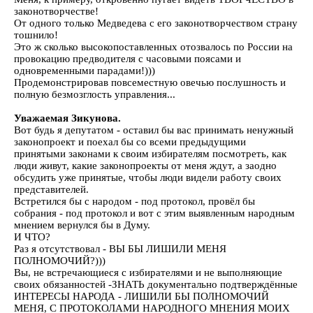
законотворчестве!
От одного только Медведева с его законотворчеством страну
тошнило!
Это ж сколько высокопоставленных отозвалось по России на
провокацию предводителя с часовыми поясами и
одновременными парадами!)))
Продемонстрировав повсеместную овечью послушность и
полную безмозглость управления...
Уважаемая Зикунова.
Вот будь я депутатом - оставил бы вас принимать ненужный
законопроект и поехал бы со всеми предыдущими
принятыми законами к своим избирателям посмотреть, как
люди живут, какие законопроекты от меня ждут, а заодно
обсудить уже принятые, чтобы люди видели работу своих
представителей.
Встретился бы с народом - под протокол, провёл бы
собрания - под протокол и вот с этим выявленным народным
мнением вернулся бы в Думу.
И ЧТО?
Раз я отсутствовал - ВЫ БЫ ЛИШИЛИ МЕНЯ
ПОЛНОМОЧИЙ?)))
Вы, не встречающиеся с избирателями и не выполняющие
своих обязанностей -ЗНАТЬ документально подтверждённые
ИНТЕРЕСЫ НАРОДА - ЛИШИЛИ БЫ ПОЛНОМОЧИЙ
МЕНЯ, С ПРОТОКОЛАМИ НАРОДНОГО МНЕНИЯ МОИХ