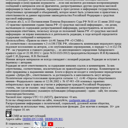
информации и (или) правами журналиста: ...если они являются дословным воспроизведением
сообщений и материалов или их фрагментов, распространенных другим средством массовой
информации (а также сообщения, переданные в пресс-релизах и информация государственных,
общественных организаций и объединений), которое может быть установлено и привлечено к
ответственности за данное нарушение законодательства Российской Федерации о средствах
массовой информации».
Согласно абз.3, п.13 Постановления Пленума Верховного Суда РФ №16 от 15 июня 2010 года
«О практике применения судами Закона РФ «О средствах массовой информации», «по делам,
вытекающим из содержания распространенной информации, распространитель не является
надлежащим ответчиком, поскольку исходя из положений Закона РФ «О средствах массовой
информации» не вправе вмешиваться в деятельность редакции, в ходе которой определяется
содержание сообщений и материалов».
Воспользуйтесь «Правом на ответ» (ст.46 Закона РФ «О СМИ»).
«В соответствии с положением ч.3 ст.196 ГПК РФ, обязанность компенсации морального вреда
подлежит возложению на авторов, а по опубликованию опровержения, в порядке ч.2 ст.152 ГК
РФ - на учредителя и главного редактор», - из апелляционного определения Хабаровского
краевого суда от 22.08.2012 г. (дело №33-5325/2012) председательствующего И.И.Куликовой,
судей С.И.Дорожко, Н.В.Пестовой.
Мнения авторов материалов не всегда совпадают с позицией редакции. Редакция не вступает в
переписку с авторами.
Редакция не несет ответственность за содержание внешних ссылок и комментариев. За них
ответственны, соответственно, исключительно их правообладатели и авторы. Комментарии на
сайте приравнены к выражению мнения. Блоги и форум не входят в электронное периодическое
издание «Дебри-ДВ», ответственность за достоверность и наполняемость несут авторы.
Политические опросы/голосования проводятся согласно ч.2. ст.46 «Опросы общественного
мнения» Федерального закона от 12.06.2002 г. № 67-ФЗ «Об основных гарантиях
избирательных прав и права на участие в референдуме граждан Российской Федерации»;
считать, там где не указано: лицо (лица), заказавшее (заказавших) проведение опроса и
оплатившее (оплативших) указанную публикацию (обнародование) - едино - сайт, без оплаты -
безвозмездно/бесплатно.
Часовой пояс сервера UTC+11 (AEST), фактически +8 мск.
Если вы обнаружили ошибки на сайте, пожалуйста,
сообщите нам об этом
.
Распространение информации о политической, социальной, духовной жизни общества,
публикации на актуальные темы, просветительские функции. Для мужчин и женщин. 16+ для
детей старше 16 лет.
СМИ не получает субсидий.
Адреса сайта:
DEBRI-DV.COM
,
DEBRI-DV.RU
.
В социальных сетях: