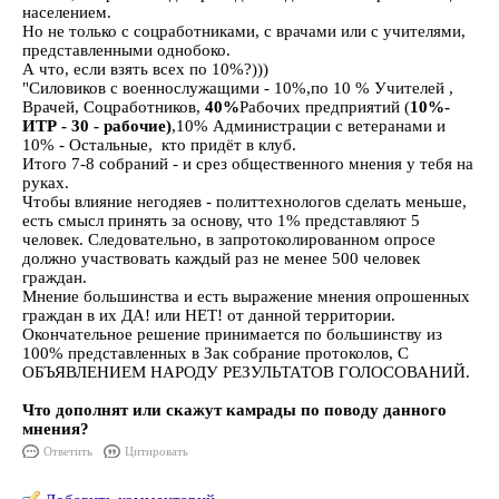
населением.
Но не только с соцработниками, с врачами или с учителями,
представленными однобоко.
А что, если взять всех по 10%?)))
"Силовиков с военнослужащими - 10%,по 10 % Учителей ,
Врачей, Соцработников,
40%
Рабочих предприятий (
10%-
ИТР - 30 - рабочие)
,10% Администрации с ветеранами и
10% - Остальные, кто придёт в клуб.
Итого 7-8 собраний - и срез общественного мнения у тебя на
руках.
Чтобы влияние негодяев - политтехнологов сделать меньше,
есть смысл принять за основу, что 1% представляют 5
человек. Следовательно, в запротоколированном опросе
должно участвовать каждый раз не менее 500 человек
граждан.
Мнение большинства и есть выражение мнения опрошенных
граждан в их ДА! или НЕТ! от данной территории.
Окончательное решение принимается по большинству из
100% представленных в Зак собрание протоколов, С
ОБЪЯВЛЕНИЕМ НАРОДУ РЕЗУЛЬТАТОВ ГОЛОСОВАНИЙ.
Что дополнят или скажут камрады по поводу данного
мнения?
Ответить
Цитировать