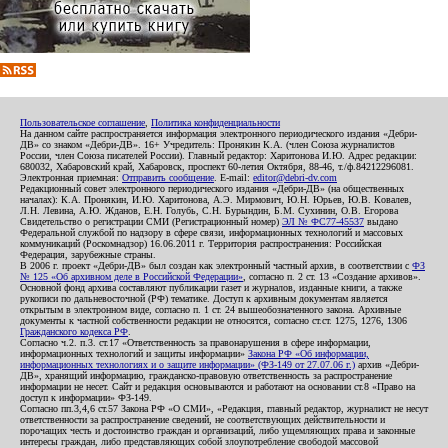
Пользовательское соглашение
,
Политика конфиденциальности
На данном сайте распространяется информация электронного периодического издания «Дебри-
ДВ» со знаком «Дебри-ДВ». 16+ Учредитель: Пронякин К.А. (член Союза журналистов
России, член Союза писателей России). Главный редактор: Харитонова И.Ю. Адрес редакции:
680032, Хабаровский край, Хабаровск, проспект 60-летия Октября, 88-46, т./ф.84212296081.
Электронная приемная:
Отправить сообщение
. E-mail:
editor@debri-dv.com
Редакционный совет электронного периодического издания «Дебри-ДВ» (на общественных
началах): К.А. Пронякин, И.Ю. Харитонова, А.Э. Мирмович, Ю.Н. Юрьев, Ю.В. Ковалев,
Л.Н. Левина, А.Ю. Жданов, Е.Н. Голубь, С.Н. Бурындин, Б.М. Сухинин, О.В. Егорова
Свидетельство о регистрации СМИ (Регистрационный номер)
ЭЛ № ФС77-45537
выдано
Федеральной службой по надзору в сфере связи, информационных технологий и массовых
коммуникаций (Роскомнадзор) 16.06.2011 г. Территория распространения: Российская
Федерация, зарубежные страны.
В 2006 г. проект «Дебри-ДВ» был создан как электронный частный архив, в соответствии с
ФЗ
№ 125 «Об архивном деле в Российской Федерации»
, согласно п. 2 ст. 13 «Создание архивов».
Основной фонд архива составляют публикации газет и журналов, изданные книги, а также
рукописи по дальневосточной (РФ) тематике. Доступ к архивным документам является
открытым в электронном виде, согласно п. 1 ст. 24 вышеобозначенного закона. Архивные
документы к частной собственности редакции не относятся, согласно ст.ст. 1275, 1276, 1306
Гражданского кодекса РФ
.
Согласно ч.2. п.3. ст.17 «Ответственность за правонарушения в сфере информации,
информационных технологий и защиты информации»
Закона РФ «Об информации,
информационных технологиях и о защите информации» (ФЗ-149 от 27.07.06 г.)
архив «Дебри-
ДВ», хранящий информацию, гражданско-правовую ответственность за распространение
информации не несет. Сайт и редакция основываются и работают на основании ст.8 «Право на
доступ к информации» ФЗ-149.
Согласно пп.3,4,6 ст.57 Закона РФ «О СМИ», «Редакция, главный редактор, журналист не несут
ответственности за распространение сведений, не соответствующих действительности и
порочащих честь и достоинство граждан и организаций, либо ущемляющих права и законные
интересы граждан, либо представляющих собой злоупотребление свободой массовой