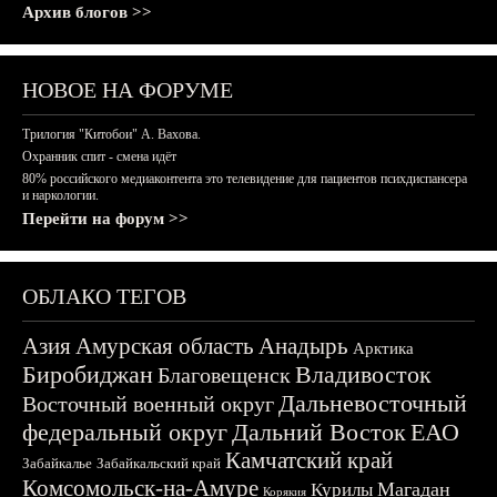
Архив блогов >>
НОВОЕ НА ФОРУМЕ
Трилогия "Китобои" А. Вахова.
Охранник спит - смена идёт
80% российского медиаконтента это телевидение для пациентов психдиспансера
и наркологии.
Перейти на форум >>
ОБЛАКО ТЕГОВ
Азия
Амурская область
Анадырь
Арктика
Биробиджан
Владивосток
Благовещенск
Дальневосточный
Восточный военный округ
федеральный округ
Дальний Восток
ЕАО
Камчатский край
Забайкалье
Забайкальский край
Комсомольск-на-Амуре
Магадан
Курилы
Корякия