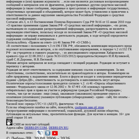
информации и (или) правами журналиста: ...если они являются дословным воспроизведением
сообщений и материалов или их фрагментов, распространенных другим средством массовой
информации (а также сообщения, переданные в пресс-релизах и информация государственных,
общественных организаций и объединений), которое может быть установлено и привлечено к
ответственности за данное нарушение законодательства Российской Федерации о средствах
массовой информации».
Согласно абз.3, п.13 Постановления Пленума Верховного Суда РФ №16 от 15 июня 2010 года
«О практике применения судами Закона РФ «О средствах массовой информации», «по делам,
вытекающим из содержания распространенной информации, распространитель не является
надлежащим ответчиком, поскольку исходя из положений Закона РФ «О средствах массовой
информации» не вправе вмешиваться в деятельность редакции, в ходе которой определяется
содержание сообщений и материалов».
Воспользуйтесь «Правом на ответ» (ст.46 Закона РФ «О СМИ»).
«В соответствии с положением ч.3 ст.196 ГПК РФ, обязанность компенсации морального вреда
подлежит возложению на авторов, а по опубликованию опровержения, в порядке ч.2 ст.152 ГК
РФ - на учредителя и главного редактор», - из апелляционного определения Хабаровского
краевого суда от 22.08.2012 г. (дело №33-5325/2012) председательствующего И.И.Куликовой,
судей С.И.Дорожко, Н.В.Пестовой.
Мнения авторов материалов не всегда совпадают с позицией редакции. Редакция не вступает в
переписку с авторами.
Редакция не несет ответственность за содержание внешних ссылок и комментариев. За них
ответственны, соответственно, исключительно их правообладатели и авторы. Комментарии на
сайте приравнены к выражению мнения. Блоги и форум не входят в электронное периодическое
издание «Дебри-ДВ», ответственность за достоверность и наполняемость несут авторы.
Политические опросы/голосования проводятся согласно ч.2. ст.46 «Опросы общественного
мнения» Федерального закона от 12.06.2002 г. № 67-ФЗ «Об основных гарантиях
избирательных прав и права на участие в референдуме граждан Российской Федерации»;
считать, там где не указано: лицо (лица), заказавшее (заказавших) проведение опроса и
оплатившее (оплативших) указанную публикацию (обнародование) - едино - сайт, без оплаты -
безвозмездно/бесплатно.
Часовой пояс сервера UTC+11 (AEST), фактически +8 мск.
Если вы обнаружили ошибки на сайте, пожалуйста,
сообщите нам об этом
.
Распространение информации о политической, социальной, духовной жизни общества,
публикации на актуальные темы, просветительские функции. Для мужчин и женщин. 16+ для
детей старше 16 лет.
СМИ не получает субсидий.
Адреса сайта:
DEBRI-DV.COM
,
DEBRI-DV.RU
.
В социальных сетях:
© Дебри-ДВ, 20.04.2006 - 2026