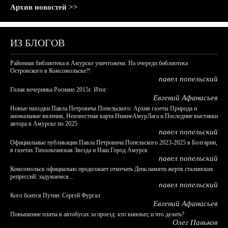
Архив новостей >>
ИЗ БЛОГОВ
Районная библиотека в Амурске уничтожена. На очереди библиотека
Островского в Комсомольске?!
павел попельский
Голая вечеринка Роснано 2015г. Итог.
Евгений Афанасьев
Новые находки Павла Петровича Попельского: Архив газеты Природа и
аномальные явления, Неизвестная карта НижнеАмурЛага и Последние выставки
автора в Амурске по 2025
павел попельский
Официальные публикации Павла Петровича Попельского 2023-2025 в Болгарии,
в газетах Тихоокеанская Звезда и Наш Город Амурск
павел попельский
Комсомольск официально продолжает отмечать День памяти жертв сталинских
репрессий: задумаемся...
павел попельский
Кого боится Путин: Сергей Фургал
Евгений Афанасьев
Повышение платы в автобусах за проезд: кто виноват, и что делать?
Олег Паньков