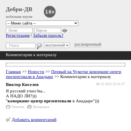
Дебри-ДВ
мобильная версия
Логин
Пароль
Регистрация
/
Забыли пароль?
расширенный
Комментарии к материалу
Главная
>>
Новости
>>
Первый на Чукотке коворкинг-центр
презентовали в Анадыре
>> Комментарии к материалу
Виктор Киселев
06.12.2021 22:31:57
Я русский учил бы...
А НАДО ЛИ?)))
"
коворкинг-центр презентовали
в Анадыре")))
Ответить
Цитировать
Добавить комментарий