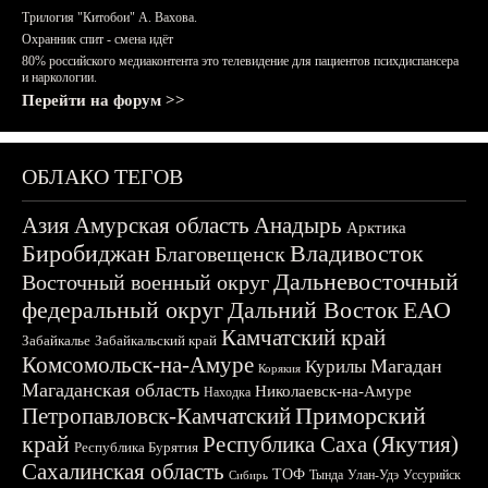
Трилогия "Китобои" А. Вахова.
Охранник спит - смена идёт
80% российского медиаконтента это телевидение для пациентов психдиспансера
и наркологии.
Перейти на форум >>
ОБЛАКО ТЕГОВ
Азия
Амурская область
Анадырь
Арктика
Биробиджан
Владивосток
Благовещенск
Дальневосточный
Восточный военный округ
федеральный округ
Дальний Восток
ЕАО
Камчатский край
Забайкалье
Забайкальский край
Комсомольск-на-Амуре
Магадан
Курилы
Корякия
Магаданская область
Николаевск-на-Амуре
Находка
Приморский
Петропавловск-Камчатский
край
Республика Саха (Якутия)
Республика Бурятия
Сахалинская область
ТОФ
Тында
Улан-Удэ
Уссурийск
Сибирь