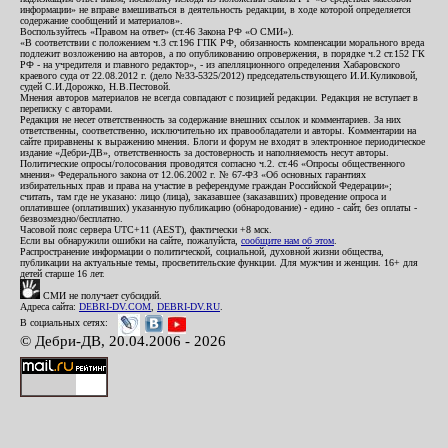
информации» не вправе вмешиваться в деятельность редакции, в ходе которой определяется
содержание сообщений и материалов».
Воспользуйтесь «Правом на ответ» (ст.46 Закона РФ «О СМИ»).
«В соответствии с положением ч.3 ст.196 ГПК РФ, обязанность компенсации морального вреда
подлежит возложению на авторов, а по опубликованию опровержения, в порядке ч.2 ст.152 ГК
РФ - на учредителя и главного редактор», - из апелляционного определения Хабаровского
краевого суда от 22.08.2012 г. (дело №33-5325/2012) председательствующего И.И.Куликовой,
судей С.И.Дорожко, Н.В.Пестовой.
Мнения авторов материалов не всегда совпадают с позицией редакции. Редакция не вступает в
переписку с авторами.
Редакция не несет ответственность за содержание внешних ссылок и комментариев. За них
ответственны, соответственно, исключительно их правообладатели и авторы. Комментарии на
сайте приравнены к выражению мнения. Блоги и форум не входят в электронное периодическое
издание «Дебри-ДВ», ответственность за достоверность и наполняемость несут авторы.
Политические опросы/голосования проводятся согласно ч.2. ст.46 «Опросы общественного
мнения» Федерального закона от 12.06.2002 г. № 67-ФЗ «Об основных гарантиях
избирательных прав и права на участие в референдуме граждан Российской Федерации»;
считать, там где не указано: лицо (лица), заказавшее (заказавших) проведение опроса и
оплатившее (оплативших) указанную публикацию (обнародование) - едино - сайт, без оплаты -
безвозмездно/бесплатно.
Часовой пояс сервера UTC+11 (AEST), фактически +8 мск.
Если вы обнаружили ошибки на сайте, пожалуйста,
сообщите нам об этом
.
Распространение информации о политической, социальной, духовной жизни общества,
публикации на актуальные темы, просветительские функции. Для мужчин и женщин. 16+ для
детей старше 16 лет.
СМИ не получает субсидий.
Адреса сайта:
DEBRI-DV.COM
,
DEBRI-DV.RU
.
В социальных сетях:
© Дебри-ДВ, 20.04.2006 - 2026