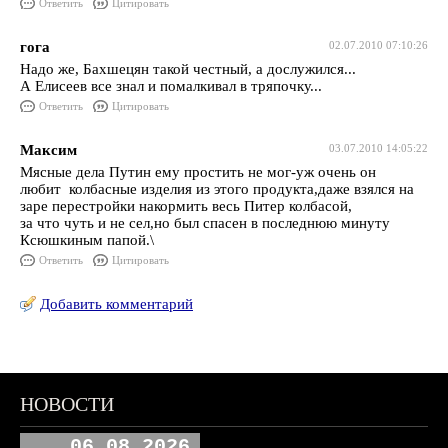
Ответить
Цитировать
гога
02.07.2010 07:10:26
Надо же, Бахшецян такой честный, а дослужился...
А Елисеев все знал и помалкивал в тряпочку...
Ответить
Цитировать
Максим
03.07.2010 14:05:22
Мясные дела Путин ему простить не мог-уж очень он
любит колбасные изделия из этого продукта,даже взялся на
заре перестройки накормить весь Питер колбасой,
за что чуть и не сел,но был спасен в последнюю минуту
Ксюшкиным папой.\
Ответить
Цитировать
Добавить комментарий
НОВОСТИ
06.08.2026