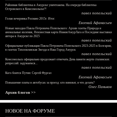
Районная библиотека в Амурске уничтожена. На очереди библиотека
Островского в Комсомольске?!
павел попельский
Голая вечеринка Роснано 2015г. Итог.
Евгений Афанасьев
Новые находки Павла Петровича Попельского: Архив газеты Природа и
аномальные явления, Неизвестная карта НижнеАмурЛага и Последние выставки
автора в Амурске по 2025
павел попельский
Официальные публикации Павла Петровича Попельского 2023-2025 в Болгарии,
в газетах Тихоокеанская Звезда и Наш Город Амурск
павел попельский
Комсомольск официально продолжает отмечать День памяти жертв сталинских
репрессий: задумаемся...
павел попельский
Кого боится Путин: Сергей Фургал
Евгений Афанасьев
Повышение платы в автобусах за проезд: кто виноват, и что делать?
Олег Паньков
Архив блогов >>
НОВОЕ НА ФОРУМЕ