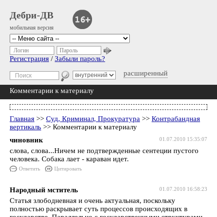
Дебри-ДВ
мобильная версия
Логин
Пароль
Регистрация
/
Забыли пароль?
расширенный
Комментарии к материалу
Главная
>>
Суд, Криминал, Прокуратура
>>
Контрабандная
вертикаль
>> Комментарии к материалу
чиновник
01.07.2010 15:35:07
слова, слова...Ничем не подтвержденные сентеции пустого
человека. Собака лает - караван идет.
Ответить
Цитировать
Народный мститель
01.07.2010 16:58:23
Статья злободневная и очень актуальная, поскольку
полностью раскрывает суть процессов происходящих в