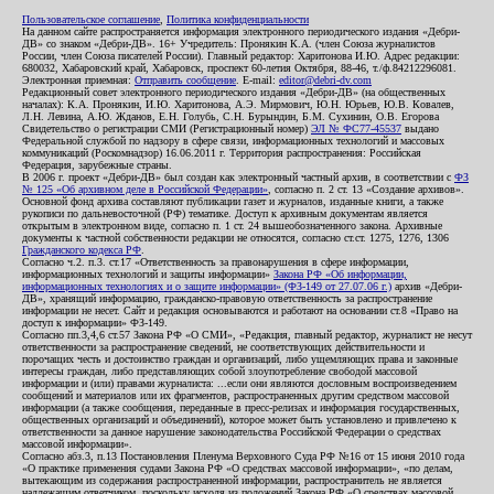
Пользовательское соглашение
,
Политика конфиденциальности
На данном сайте распространяется информация электронного периодического издания «Дебри-
ДВ» со знаком «Дебри-ДВ». 16+ Учредитель: Пронякин К.А. (член Союза журналистов
России, член Союза писателей России). Главный редактор: Харитонова И.Ю. Адрес редакции:
680032, Хабаровский край, Хабаровск, проспект 60-летия Октября, 88-46, т./ф.84212296081.
Электронная приемная:
Отправить сообщение
. E-mail:
editor@debri-dv.com
Редакционный совет электронного периодического издания «Дебри-ДВ» (на общественных
началах): К.А. Пронякин, И.Ю. Харитонова, А.Э. Мирмович, Ю.Н. Юрьев, Ю.В. Ковалев,
Л.Н. Левина, А.Ю. Жданов, Е.Н. Голубь, С.Н. Бурындин, Б.М. Сухинин, О.В. Егорова
Свидетельство о регистрации СМИ (Регистрационный номер)
ЭЛ № ФС77-45537
выдано
Федеральной службой по надзору в сфере связи, информационных технологий и массовых
коммуникаций (Роскомнадзор) 16.06.2011 г. Территория распространения: Российская
Федерация, зарубежные страны.
В 2006 г. проект «Дебри-ДВ» был создан как электронный частный архив, в соответствии с
ФЗ
№ 125 «Об архивном деле в Российской Федерации»
, согласно п. 2 ст. 13 «Создание архивов».
Основной фонд архива составляют публикации газет и журналов, изданные книги, а также
рукописи по дальневосточной (РФ) тематике. Доступ к архивным документам является
открытым в электронном виде, согласно п. 1 ст. 24 вышеобозначенного закона. Архивные
документы к частной собственности редакции не относятся, согласно ст.ст. 1275, 1276, 1306
Гражданского кодекса РФ
.
Согласно ч.2. п.3. ст.17 «Ответственность за правонарушения в сфере информации,
информационных технологий и защиты информации»
Закона РФ «Об информации,
информационных технологиях и о защите информации» (ФЗ-149 от 27.07.06 г.)
архив «Дебри-
ДВ», хранящий информацию, гражданско-правовую ответственность за распространение
информации не несет. Сайт и редакция основываются и работают на основании ст.8 «Право на
доступ к информации» ФЗ-149.
Согласно пп.3,4,6 ст.57 Закона РФ «О СМИ», «Редакция, главный редактор, журналист не несут
ответственности за распространение сведений, не соответствующих действительности и
порочащих честь и достоинство граждан и организаций, либо ущемляющих права и законные
интересы граждан, либо представляющих собой злоупотребление свободой массовой
информации и (или) правами журналиста: ...если они являются дословным воспроизведением
сообщений и материалов или их фрагментов, распространенных другим средством массовой
информации (а также сообщения, переданные в пресс-релизах и информация государственных,
общественных организаций и объединений), которое может быть установлено и привлечено к
ответственности за данное нарушение законодательства Российской Федерации о средствах
массовой информации».
Согласно абз.3, п.13 Постановления Пленума Верховного Суда РФ №16 от 15 июня 2010 года
«О практике применения судами Закона РФ «О средствах массовой информации», «по делам,
вытекающим из содержания распространенной информации, распространитель не является
надлежащим ответчиком, поскольку исходя из положений Закона РФ «О средствах массовой