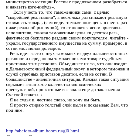
министерство юстиции России с предложением разобраться
и наказать кого-нибудь».
Если учесть то, что таможенники сами, с целью
"скорейшей реализации", в несколько раз снижают реальную
стоимость товара, (сам видел таможенные цены в шесть раз
ниже реальной рыночной), то становится ясно: приставы-
исполнители, снижая таможенные цены «в десятки раз»,
фактически бесплатно раздали своим покупателям, читайте -
украли, государственного имущества на сумму, примерно, в
сотни миллионов долларов.
Речь идет всего о двух таможнях из двух дальневосточных
регионов и переданном таможенниками товаре судебным
приставам этих регионов. Объединяет их то, что они входят
в Дальневосточный федеральный округ, в котором таможен и
служб судебных приставов десятки, если не сотни. В
большинстве - аналогичная ситуация. Каждая такая ситуация
скрывает гигантское количество экономических
преступлений, про которые все знали еще до заключения
Счетной палаты. \
Я не судья и, честное слово, не хочу им быть.
Я просто стираю толстый слой пыли и показываю Вам, что
под ним.
http://abcfoto-album.boom.ru/gl0.html