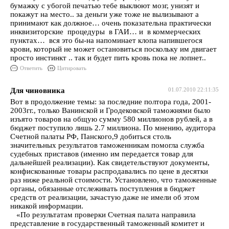
бумажку с убогой печатью тебе выклюют мозг, унизят и
покажут на место.. за деньги уже тоже не вылизывают а
принимают как должное… очень показательна практически
инквизиторские процедуры в ГАИ… и в коммерческих
пунктах… вся это бы-на напоминает клопа напившегося
крови, который не может остановиться поскольку им двигает
просто инстинкт .. так и будет пить кровь пока не лопнет..
Ответить
Цитировать
Для чиновника
01.07.2010 22:11:35
Вот в продолжение темы: за последние полтора года, 2001-
2003гг., только Ванинской и Гродековской таможнями было
изъято товаров на общую сумму 580 миллионов рублей, а в
бюджет поступило лишь 2.7 миллиона. По мнению, аудитора
Счетной палаты РФ, Панского,9 добиться столь
значительных результатов таможенникам помогла служба
судебных приставов (именно им передается товар для
дальнейшей реализации). Как свидетельствуют документы,
конфискованные товары распродавались по цене в десятки
раз ниже реальной стоимости. Установлено, что таможенные
органы, обязанные отслеживать поступления в бюджет
средств от реализации, зачастую даже не имели об этом
никакой информации.
«По результатам проверки Счетная палата направила
представление в государственный таможенный комитет и