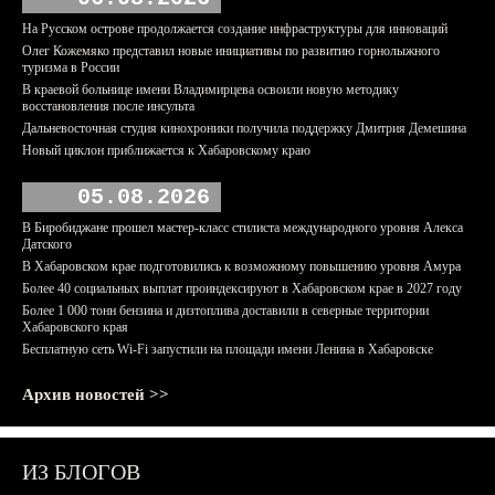
На Русском острове продолжается создание инфраструктуры для инноваций
Олег Кожемяко представил новые инициативы по развитию горнолыжного
туризма в России
В краевой больнице имени Владимирцева освоили новую методику
восстановления после инсульта
Дальневосточная студия кинохроники получила поддержку Дмитрия Демешина
Новый циклон приближается к Хабаровскому краю
05.08.2026
В Биробиджане прошел мастер-класс стилиста международного уровня Алекса
Датского
В Хабаровском крае подготовились к возможному повышению уровня Амура
Более 40 социальных выплат проиндексируют в Хабаровском крае в 2027 году
Более 1 000 тонн бензина и дизтоплива доставили в северные территории
Хабаровского края
Бесплатную сеть Wi-Fi запустили на площади имени Ленина в Хабаровске
Архив новостей >>
ИЗ БЛОГОВ