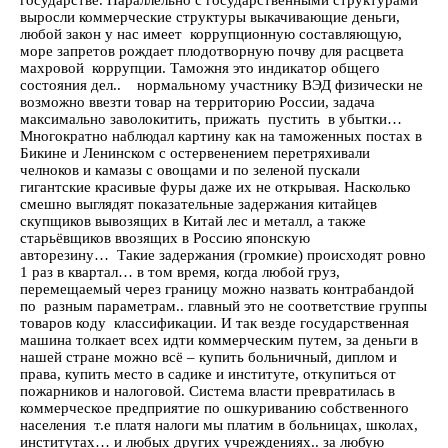
государстве. Параллельно с государственными структурами
выросли коммерческие структуры выкачивающие деньги,
любой закон у нас имеет коррупционную составляющую,
море запретов рождает плодотворную почву для расцвета
махровой коррупции. Таможня это индикатор общего
состояния дел.. нормальному участнику ВЭД физически не
возможно ввезти товар на территорию России, задача
максимально заволокитить, прижать пустить в убытки…
Многократно наблюдал картину как на таможенных постах в
Бикине и Ленинском с остервенением перетряхивали
челноков и камазы с овощами и по зеленой пускали
гигантские красивые фуры даже их не открывая. Насколько
смешно выглядят показательные задержания китайцев
скупщиков вывозящих в Китай лес и металл, а также
старьёвщиков ввозящих в Россию японскую
авторезину… Такие задержания (громкие) происходят ровно
1 раз в квартал… в том время, когда любой груз,
перемещаемый через границу можно назвать контрабандой
по разным параметрам.. главный это не соответствие группы
товаров коду классификации. И так везде государственная
машина толкает всех идти коммерческим путем, за деньги в
нашей стране можно всё – купить больничный, диплом и
права, купить место в садике и институте, откупиться от
пожарников и налоговой. Система власти превратилась в
коммерческое предприятие по ошкуриванию собственного
населения т.е платя налоги мы платим в больницах, школах,
институтах… и любых других учреждениях.. за любую