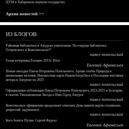
ЦУМ в Хабаровске вернули государству
Архив новостей >>
ИЗ БЛОГОВ
Районная библиотека в Амурске уничтожена. На очереди библиотека
Островского в Комсомольске?!
павел попельский
Голая вечеринка Роснано 2015г. Итог.
Евгений Афанасьев
Новые находки Павла Петровича Попельского: Архив газеты Природа и
аномальные явления, Неизвестная карта НижнеАмурЛага и Последние выставки
автора в Амурске по 2025
павел попельский
Официальные публикации Павла Петровича Попельского 2023-2025 в Болгарии,
в газетах Тихоокеанская Звезда и Наш Город Амурск
павел попельский
Комсомольск официально продолжает отмечать День памяти жертв сталинских
репрессий: задумаемся...
павел попельский
Кого боится Путин: Сергей Фургал
Евгений Афанасьев