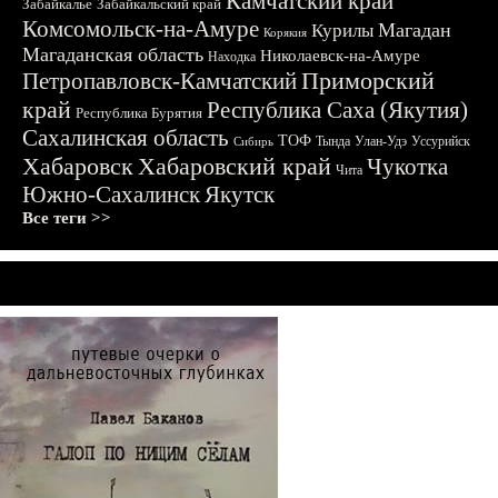
Камчатский край
Забайкалье
Забайкальский край
Комсомольск-на-Амуре
Магадан
Курилы
Корякия
Магаданская область
Николаевск-на-Амуре
Находка
Приморский
Петропавловск-Камчатский
край
Республика Саха (Якутия)
Республика Бурятия
Сахалинская область
ТОФ
Тында
Улан-Удэ
Уссурийск
Сибирь
Хабаровск
Хабаровский край
Чукотка
Чита
Южно-Сахалинск
Якутск
Все теги >>