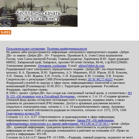
Пользовательское соглашение
,
Политика конфиденциальности
На данном сайте распространяется информация электронного периодического издания «Дебри-
ДВ» со знаком «Дебри-ДВ». 16+ Учредитель: Пронякин К.А. (член Союза журналистов
России, член Союза писателей России). Главный редактор: Харитонова И.Ю. Адрес редакции:
680032, Хабаровский край, Хабаровск, проспект 60-летия Октября, 88-46, т./ф.84212296081.
Электронная приемная:
Отправить сообщение
. E-mail:
editor@debri-dv.com
Редакционный совет электронного периодического издания «Дебри-ДВ» (на общественных
началах): К.А. Пронякин, И.Ю. Харитонова, А.Э. Мирмович, Ю.Н. Юрьев, Ю.В. Ковалев,
Л.Н. Левина, А.Ю. Жданов, Е.Н. Голубь, С.Н. Бурындин, Б.М. Сухинин, О.В. Егорова
Свидетельство о регистрации СМИ (Регистрационный номер)
ЭЛ № ФС77-45537
выдано
Федеральной службой по надзору в сфере связи, информационных технологий и массовых
коммуникаций (Роскомнадзор) 16.06.2011 г. Территория распространения: Российская
Федерация, зарубежные страны.
В 2006 г. проект «Дебри-ДВ» был создан как электронный частный архив, в соответствии с
ФЗ
№ 125 «Об архивном деле в Российской Федерации»
, согласно п. 2 ст. 13 «Создание архивов».
Основной фонд архива составляют публикации газет и журналов, изданные книги, а также
рукописи по дальневосточной (РФ) тематике. Доступ к архивным документам является
открытым в электронном виде, согласно п. 1 ст. 24 вышеобозначенного закона. Архивные
документы к частной собственности редакции не относятся, согласно ст.ст. 1275, 1276, 1306
Гражданского кодекса РФ
.
Согласно ч.2. п.3. ст.17 «Ответственность за правонарушения в сфере информации,
информационных технологий и защиты информации»
Закона РФ «Об информации,
информационных технологиях и о защите информации» (ФЗ-149 от 27.07.06 г.)
архив «Дебри-
ДВ», хранящий информацию, гражданско-правовую ответственность за распространение
информации не несет. Сайт и редакция основываются и работают на основании ст.8 «Право на
доступ к информации» ФЗ-149.
Согласно пп.3,4,6 ст.57 Закона РФ «О СМИ», «Редакция, главный редактор, журналист не несут