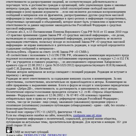
ответственности за распространение сведений, не соответствующих действительности и
порочащих честь и достоинство граждан и организаций, либо ущемляющих права и законные
интересы граждан, либо представляющих собой злоупотребление свободой массовой
информации и (или) правами журналиста: ...если они являются дословным воспроизведением
сообщений и материалов или их фрагментов, распространенных другим средством массовой
информации (а также сообщения, переданные в пресс-релизах и информация государственных,
общественных организаций и объединений), которое может быть установлено и привлечено к
ответственности за данное нарушение законодательства Российской Федерации о средствах
массовой информации».
Согласно абз.3, п.13 Постановления Пленума Верховного Суда РФ №16 от 15 июня 2010 года
«О практике применения судами Закона РФ «О средствах массовой информации», «по делам,
вытекающим из содержания распространенной информации, распространитель не является
надлежащим ответчиком, поскольку исходя из положений Закона РФ «О средствах массовой
информации» не вправе вмешиваться в деятельность редакции, в ходе которой определяется
содержание сообщений и материалов».
Воспользуйтесь «Правом на ответ» (ст.46 Закона РФ «О СМИ»).
«В соответствии с положением ч.3 ст.196 ГПК РФ, обязанность компенсации морального вреда
подлежит возложению на авторов, а по опубликованию опровержения, в порядке ч.2 ст.152 ГК
РФ - на учредителя и главного редактор», - из апелляционного определения Хабаровского
краевого суда от 22.08.2012 г. (дело №33-5325/2012) председательствующего И.И.Куликовой,
судей С.И.Дорожко, Н.В.Пестовой.
Мнения авторов материалов не всегда совпадают с позицией редакции. Редакция не вступает в
переписку с авторами.
Редакция не несет ответственность за содержание внешних ссылок и комментариев. За них
ответственны, соответственно, исключительно их правообладатели и авторы. Комментарии на
сайте приравнены к выражению мнения. Блоги и форум не входят в электронное периодическое
издание «Дебри-ДВ», ответственность за достоверность и наполняемость несут авторы.
Политические опросы/голосования проводятся согласно ч.2. ст.46 «Опросы общественного
мнения» Федерального закона от 12.06.2002 г. № 67-ФЗ «Об основных гарантиях
избирательных прав и права на участие в референдуме граждан Российской Федерации»;
считать, там где не указано: лицо (лица), заказавшее (заказавших) проведение опроса и
оплатившее (оплативших) указанную публикацию (обнародование) - едино - сайт, без оплаты -
безвозмездно/бесплатно.
Часовой пояс сервера UTC+11 (AEST), фактически +8 мск.
Если вы обнаружили ошибки на сайте, пожалуйста,
сообщите нам об этом
.
Распространение информации о политической, социальной, духовной жизни общества,
публикации на актуальные темы, просветительские функции. Для мужчин и женщин. 16+ для
детей старше 16 лет.
СМИ не получает субсидий.
Адреса сайта:
DEBRI-DV.COM
,
DEBRI-DV.RU
.