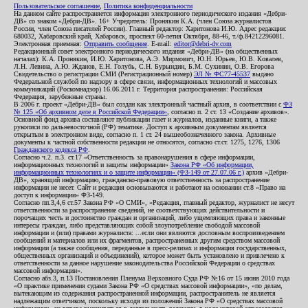
Пользовательское соглашение
,
Политика конфиденциальности
На данном сайте распространяется информация электронного периодического издания «Дебри-
ДВ» со знаком «Дебри-ДВ». 16+ Учредитель: Пронякин К.А. (член Союза журналистов
России, член Союза писателей России). Главный редактор: Харитонова И.Ю. Адрес редакции:
680032, Хабаровский край, Хабаровск, проспект 60-летия Октября, 88-46, т./ф.84212296081.
Электронная приемная:
Отправить сообщение
. E-mail:
editor@debri-dv.com
Редакционный совет электронного периодического издания «Дебри-ДВ» (на общественных
началах): К.А. Пронякин, И.Ю. Харитонова, А.Э. Мирмович, Ю.Н. Юрьев, Ю.В. Ковалев,
Л.Н. Левина, А.Ю. Жданов, Е.Н. Голубь, С.Н. Бурындин, Б.М. Сухинин, О.В. Егорова
Свидетельство о регистрации СМИ (Регистрационный номер)
ЭЛ № ФС77-45537
выдано
Федеральной службой по надзору в сфере связи, информационных технологий и массовых
коммуникаций (Роскомнадзор) 16.06.2011 г. Территория распространения: Российская
Федерация, зарубежные страны.
В 2006 г. проект «Дебри-ДВ» был создан как электронный частный архив, в соответствии с
ФЗ
№ 125 «Об архивном деле в Российской Федерации»
, согласно п. 2 ст. 13 «Создание архивов».
Основной фонд архива составляют публикации газет и журналов, изданные книги, а также
рукописи по дальневосточной (РФ) тематике. Доступ к архивным документам является
открытым в электронном виде, согласно п. 1 ст. 24 вышеобозначенного закона. Архивные
документы к частной собственности редакции не относятся, согласно ст.ст. 1275, 1276, 1306
Гражданского кодекса РФ
.
Согласно ч.2. п.3. ст.17 «Ответственность за правонарушения в сфере информации,
информационных технологий и защиты информации»
Закона РФ «Об информации,
информационных технологиях и о защите информации» (ФЗ-149 от 27.07.06 г.)
архив «Дебри-
ДВ», хранящий информацию, гражданско-правовую ответственность за распространение
информации не несет. Сайт и редакция основываются и работают на основании ст.8 «Право на
доступ к информации» ФЗ-149.
Согласно пп.3,4,6 ст.57 Закона РФ «О СМИ», «Редакция, главный редактор, журналист не несут
ответственности за распространение сведений, не соответствующих действительности и
порочащих честь и достоинство граждан и организаций, либо ущемляющих права и законные
интересы граждан, либо представляющих собой злоупотребление свободой массовой
информации и (или) правами журналиста: ...если они являются дословным воспроизведением
сообщений и материалов или их фрагментов, распространенных другим средством массовой
информации (а также сообщения, переданные в пресс-релизах и информация государственных,
общественных организаций и объединений), которое может быть установлено и привлечено к
ответственности за данное нарушение законодательства Российской Федерации о средствах
массовой информации».
Согласно абз.3, п.13 Постановления Пленума Верховного Суда РФ №16 от 15 июня 2010 года
«О практике применения судами Закона РФ «О средствах массовой информации», «по делам,
вытекающим из содержания распространенной информации, распространитель не является
надлежащим ответчиком, поскольку исходя из положений Закона РФ «О средствах массовой