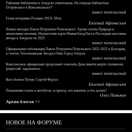
Районная библиотека в Амурске уничтожена. На очереди библиотека
Островского в Комсомольске?!
павел попельский
Голая вечеринка Роснано 2015г. Итог.
Евгений Афанасьев
Новые находки Павла Петровича Попельского: Архив газеты Природа и
аномальные явления, Неизвестная карта НижнеАмурЛага и Последние выставки
автора в Амурске по 2025
павел попельский
Официальные публикации Павла Петровича Попельского 2023-2025 в Болгарии,
в газетах Тихоокеанская Звезда и Наш Город Амурск
павел попельский
Комсомольск официально продолжает отмечать День памяти жертв сталинских
репрессий: задумаемся...
павел попельский
Кого боится Путин: Сергей Фургал
Евгений Афанасьев
Повышение платы в автобусах за проезд: кто виноват, и что делать?
Олег Паньков
Архив блогов >>
НОВОЕ НА ФОРУМЕ