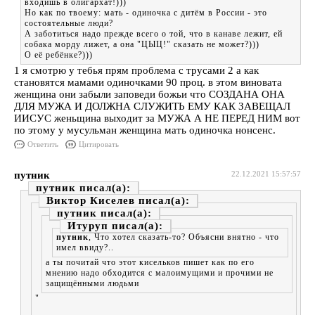
входишь в олигархат!)))
Но как по твоему: мать - одиночка с дитём в России - это
состоятельные люди?
А заботиться надо прежде всего о той, что в канаве лежит, ей
собака морду лижет, а она "ЦЫЦ!" сказать не может?)))
О её ребёнке?)))
1 я смотрю у тебья прям проблема с трусами 2 а как
становятся мамами одиночками 90 проц. в этом виновата
женщина они забыли заповеди божьи что СОЗДАНА ОНА
ДЛЯ МУЖА И ДОЛЖНА СЛУЖИТЬ ЕМУ КАК ЗАВЕЩАЛ
ИИСУС женьщина выходит за МУЖА А НЕ ПЕРЕД НИМ вот
по этому у мусульман женщина мать одиночка нонсенс.
Ответить
Цитировать
путник
22.12.2021 15:57:57
путник
Виктор Киселев
путник
Итуруп
путник
, Что хотел сказать-то? Объясни внятно - что
имел ввиду?..
а ты почитай что этот кисельков пишет как по его
мнению надо обходится с малоимущими и прочими не
защищёнными людьми
"