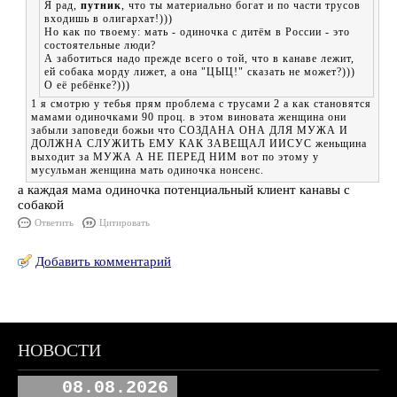
Я рад,
путник
, что ты материально богат и по части трусов
входишь в олигархат!)))
Но как по твоему: мать - одиночка с дитём в России - это
состоятельные люди?
А заботиться надо прежде всего о той, что в канаве лежит,
ей собака морду лижет, а она "ЦЫЦ!" сказать не может?)))
О её ребёнке?)))
1 я смотрю у тебья прям проблема с трусами 2 а как становятся
мамами одиночками 90 проц. в этом виновата женщина они
забыли заповеди божьи что СОЗДАНА ОНА ДЛЯ МУЖА И
ДОЛЖНА СЛУЖИТЬ ЕМУ КАК ЗАВЕЩАЛ ИИСУС женьщина
выходит за МУЖА А НЕ ПЕРЕД НИМ вот по этому у
мусульман женщина мать одиночка нонсенс.
а каждая мама одиночка потенциальный клиент канавы с
собакой
Ответить
Цитировать
Добавить комментарий
НОВОСТИ
08.08.2026