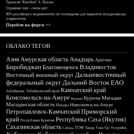
Трилогия "Китобои" А. Вахова.
Охранник спит - смена идёт
80% российского медиаконтента это телевидение для пациентов психдиспансера
и наркологии.
Перейти на форум >>
ОБЛАКО ТЕГОВ
Азия
Амурская область
Анадырь
Арктика
Биробиджан
Владивосток
Благовещенск
Дальневосточный
Восточный военный округ
федеральный округ
Дальний Восток
ЕАО
Камчатский край
Забайкалье
Забайкальский край
Комсомольск-на-Амуре
Магадан
Курилы
Корякия
Магаданская область
Николаевск-на-Амуре
Находка
Приморский
Петропавловск-Камчатский
край
Республика Саха (Якутия)
Республика Бурятия
Сахалинская область
ТОФ
Тында
Улан-Удэ
Уссурийск
Сибирь