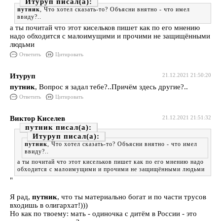
Итуруп
путник
, Что хотел сказать-то? Объясни внятно - что имел
ввиду?..
а ты почитай что этот кисельков пишет как по его мнению
надо обходится с малоимущими и прочими не защищёнными
людьми
Ответить
Цитировать
Итуруп
21.12.2021 21:50:20
путник
, Вопрос я задал тебе?..Причём здесь другие?..
Ответить
Цитировать
Виктор Киселев
21.12.2021 21:51:32
путник
Итуруп
путник
, Что хотел сказать-то? Объясни внятно - что имел
ввиду?..
а ты почитай что этот кисельков пишет как по его мнению надо
обходится с малоимущими и прочими не защищёнными людьми
"
Я рад,
путник
, что ты материально богат и по части трусов
входишь в олигархат!)))
Но как по твоему: мать - одиночка с дитём в России - это