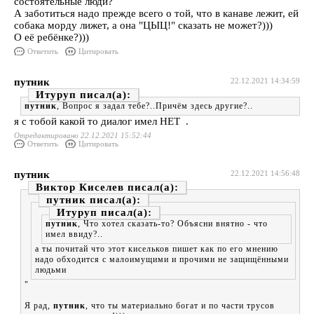
состоятельные люди?
А заботиться надо прежде всего о той, что в канаве лежит, ей
собака морду лижет, а она "ЦЫЦ!" сказать не может?)))
О её ребёнке?)))
Ответить
Цитировать
путник
22.12.2021 14:34:59
Итуруп
путник
, Вопрос я задал тебе?..Причём здесь другие?..
я с тобой какой то диалог имел НЕТ .
Отредактировано 22.12.2021 15:52:44
Ответить
Цитировать
путник
22.12.2021 14:56:48
Виктор Киселев
путник
Итуруп
путник
, Что хотел сказать-то? Объясни внятно - что
имел ввиду?..
а ты почитай что этот кисельков пишет как по его мнению
надо обходится с малоимущими и прочими не защищёнными
людьми
"
Я рад,
путник
, что ты материально богат и по части трусов