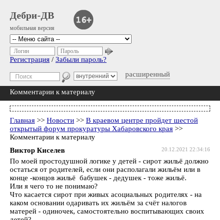
Дебри-ДВ
мобильная версия
Логин
Пароль
Регистрация
/
Забыли пароль?
расширенный
Комментарии к материалу
Главная
>>
Новости
>>
В краевом центре пройдет шестой
открытый форум прокуратуры Хабаровского края
>>
Комментарии к материалу
Виктор Киселев
20.12.2021 22:34:16
По моей простодушной логике у детей - сирот жильё должно
остаться от родителей, если они располагали жильём или в
конце -концов жильё бабушек - дедушек - тоже жильё.
Или я чего то не понимаю?
Что касается сирот при живых асоциальных родителях - на
каком основании одаривать их жильём за счёт налогов
матерей - одиночек, самостоятельно воспитывающих своих
детей?