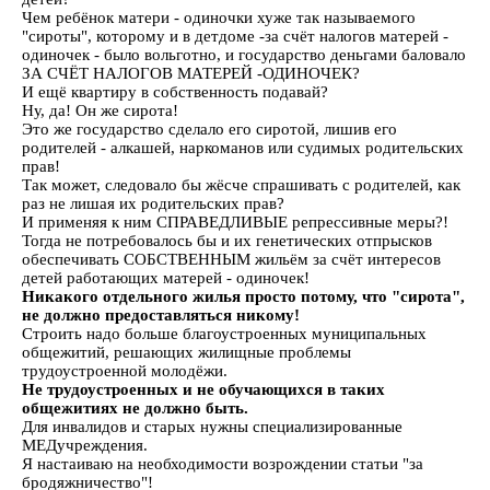
Чем ребёнок матери - одиночки хуже так называемого
"сироты", которому и в детдоме -за счёт налогов матерей -
одиночек - было вольготно, и государство деньгами баловало
ЗА СЧЁТ НАЛОГОВ МАТЕРЕЙ -ОДИНОЧЕК?
И ещё квартиру в собственность подавай?
Ну, да! Он же сирота!
Это же государство сделало его сиротой, лишив его
родителей - алкашей, наркоманов или судимых родительских
прав!
Так может, следовало бы жёсче спрашивать с родителей, как
раз не лишая их родительских прав?
И применяя к ним СПРАВЕДЛИВЫЕ репрессивные меры?!
Тогда не потребовалось бы и их генетических отпрысков
обеспечивать СОБСТВЕННЫМ жильём за счёт интересов
детей работающих матерей - одиночек!
Никакого отдельного жилья просто потому, что "сирота",
не должно предоставляться никому!
Строить надо больше благоустроенных муниципальных
общежитий, решающих жилищные проблемы
трудоустроенной молодёжи.
Не трудоустроенных и не обучающихся в таких
общежитиях не должно быть.
Для инвалидов и старых нужны специализированные
МЕДучреждения.
Я настаиваю на необходимости возрождении статьи "за
бродяжничество"!