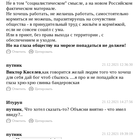
Не в том "социалистическом" смысле, а на новом Российском
фактическом материале.
Не хочешь работать, не желаешь работать, самостоятельно
кормиться не можешь, паразитируешь на сочувствии
общества - в принудительный труд с жильём и кормёжкой,
если не совсем сошёл с ума.
Или в приют, без права выхода с территории , с
обеспечением и уходом.
Но на глаза обществу на морозе попадаться не должен!
Ответить
Цитировать
путник
21.12.2021 12:36:30
Виктор Киселев
,как говорится желай людям того что хочеш
для себя дай бог чтоб сбылось ....я про и не попадайся на
глаза хрю-хрю свинка бандеровская
Ответить
Цитировать
Итуруп
21.12.2021 14:27:56
путник
, Что хотел сказать-то? Объясни внятно - что имел
ввиду?..
Ответить
Цитировать
путник
21.12.2021 19:39:19