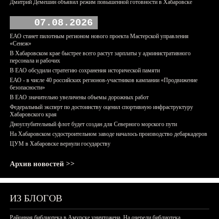
Дмитрий Демешин объявил режим повышенной готовности в Хабаровске
07.08.2026
ЕАО станет пилотным регионом нового проекта Мастерской управления
«Сенеж»
В Хабаровском крае быстрее всего растут зарплаты у административного
персонала и рабочих
В ЕАО обсудили стратегию сохранения исторической памяти
ЕАО - в числе 40 российских регионов-участников кампании «Продвижение
безопасности»
В ЕАО значительно увеличены объемы дорожных работ
Федеральный эксперт по достоинству оценил спортивную инфраструктуру
Хабаровского края
Дноуглубительный флот будет создан для Северного морского пути
На Хабаровском судостроительном заводе началось производство дебаркадеров
ЦУМ в Хабаровске вернули государству
Архив новостей >>
ИЗ БЛОГОВ
Районная библиотека в Амурске уничтожена. На очереди библиотека