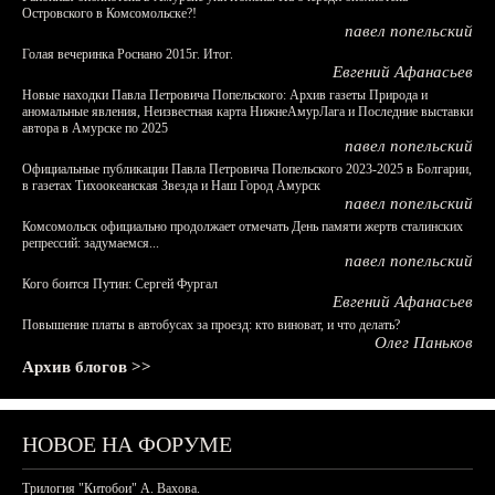
Островского в Комсомольске?!
павел попельский
Голая вечеринка Роснано 2015г. Итог.
Евгений Афанасьев
Новые находки Павла Петровича Попельского: Архив газеты Природа и
аномальные явления, Неизвестная карта НижнеАмурЛага и Последние выставки
автора в Амурске по 2025
павел попельский
Официальные публикации Павла Петровича Попельского 2023-2025 в Болгарии,
в газетах Тихоокеанская Звезда и Наш Город Амурск
павел попельский
Комсомольск официально продолжает отмечать День памяти жертв сталинских
репрессий: задумаемся...
павел попельский
Кого боится Путин: Сергей Фургал
Евгений Афанасьев
Повышение платы в автобусах за проезд: кто виноват, и что делать?
Олег Паньков
Архив блогов >>
НОВОЕ НА ФОРУМЕ
Трилогия "Китобои" А. Вахова.