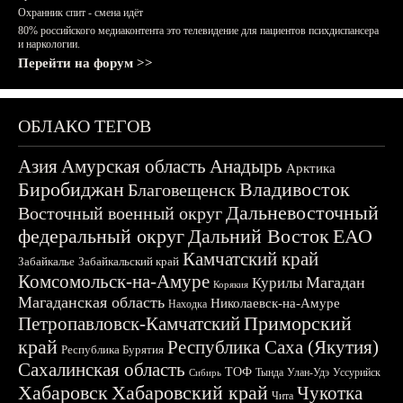
Охранник спит - смена идёт
80% российского медиаконтента это телевидение для пациентов психдиспансера
и наркологии.
Перейти на форум >>
ОБЛАКО ТЕГОВ
Азия
Амурская область
Анадырь
Арктика
Биробиджан
Владивосток
Благовещенск
Дальневосточный
Восточный военный округ
федеральный округ
Дальний Восток
ЕАО
Камчатский край
Забайкалье
Забайкальский край
Комсомольск-на-Амуре
Магадан
Курилы
Корякия
Магаданская область
Николаевск-на-Амуре
Находка
Приморский
Петропавловск-Камчатский
край
Республика Саха (Якутия)
Республика Бурятия
Сахалинская область
ТОФ
Тында
Улан-Удэ
Уссурийск
Сибирь
Хабаровск
Хабаровский край
Чукотка
Чита