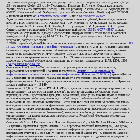
На данном сайте распространяется информация электронного периодического издания «Дебри-
ДВ» со знаком «Дебри-ДВ». 16+ Учредитель: Пронякин К.А. (член Союза журналистов
России, член Союза писателей России). Главный редактор: Харитонова И.Ю. Адрес редакции:
680032, Хабаровский край, Хабаровск, проспект 60-летия Октября, 88-46, т./ф.84212296081.
Электронная приемная:
Отправить сообщение
. E-mail:
editor@debri-dv.com
Редакционный совет электронного периодического издания «Дебри-ДВ» (на общественных
началах): К.А. Пронякин, И.Ю. Харитонова, А.Э. Мирмович, Ю.Н. Юрьев, Ю.В. Ковалев,
Л.Н. Левина, А.Ю. Жданов, Е.Н. Голубь, С.Н. Бурындин, Б.М. Сухинин, О.В. Егорова
Свидетельство о регистрации СМИ (Регистрационный номер)
ЭЛ № ФС77-45537
выдано
Федеральной службой по надзору в сфере связи, информационных технологий и массовых
коммуникаций (Роскомнадзор) 16.06.2011 г. Территория распространения: Российская
Федерация, зарубежные страны.
В 2006 г. проект «Дебри-ДВ» был создан как электронный частный архив, в соответствии с
ФЗ
№ 125 «Об архивном деле в Российской Федерации»
, согласно п. 2 ст. 13 «Создание архивов».
Основной фонд архива составляют публикации газет и журналов, изданные книги, а также
рукописи по дальневосточной (РФ) тематике. Доступ к архивным документам является
открытым в электронном виде, согласно п. 1 ст. 24 вышеобозначенного закона. Архивные
документы к частной собственности редакции не относятся, согласно ст.ст. 1275, 1276, 1306
Гражданского кодекса РФ
.
Согласно ч.2. п.3. ст.17 «Ответственность за правонарушения в сфере информации,
информационных технологий и защиты информации»
Закона РФ «Об информации,
информационных технологиях и о защите информации» (ФЗ-149 от 27.07.06 г.)
архив «Дебри-
ДВ», хранящий информацию, гражданско-правовую ответственность за распространение
информации не несет. Сайт и редакция основываются и работают на основании ст.8 «Право на
доступ к информации» ФЗ-149.
Согласно пп.3,4,6 ст.57 Закона РФ «О СМИ», «Редакция, главный редактор, журналист не несут
ответственности за распространение сведений, не соответствующих действительности и
порочащих честь и достоинство граждан и организаций, либо ущемляющих права и законные
интересы граждан, либо представляющих собой злоупотребление свободой массовой
информации и (или) правами журналиста: ...если они являются дословным воспроизведением
сообщений и материалов или их фрагментов, распространенных другим средством массовой
информации (а также сообщения, переданные в пресс-релизах и информация государственных,
общественных организаций и объединений), которое может быть установлено и привлечено к
ответственности за данное нарушение законодательства Российской Федерации о средствах
массовой информации».
Согласно абз.3, п.13 Постановления Пленума Верховного Суда РФ №16 от 15 июня 2010 года
«О практике применения судами Закона РФ «О средствах массовой информации», «по делам,
вытекающим из содержания распространенной информации, распространитель не является
надлежащим ответчиком, поскольку исходя из положений Закона РФ «О средствах массовой
информации» не вправе вмешиваться в деятельность редакции, в ходе которой определяется
содержание сообщений и материалов».