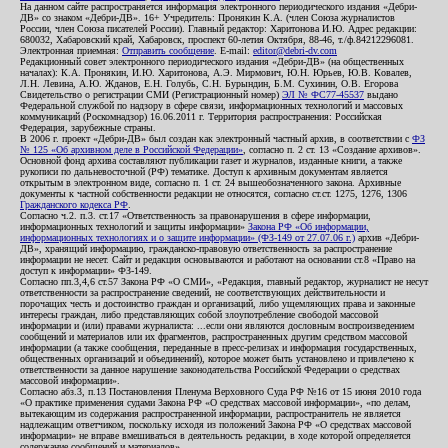
На данном сайте распространяется информация электронного периодического издания «Дебри-
ДВ» со знаком «Дебри-ДВ». 16+ Учредитель: Пронякин К.А. (член Союза журналистов
России, член Союза писателей России). Главный редактор: Харитонова И.Ю. Адрес редакции:
680032, Хабаровский край, Хабаровск, проспект 60-летия Октября, 88-46, т./ф.84212296081.
Электронная приемная:
Отправить сообщение
. E-mail:
editor@debri-dv.com
Редакционный совет электронного периодического издания «Дебри-ДВ» (на общественных
началах): К.А. Пронякин, И.Ю. Харитонова, А.Э. Мирмович, Ю.Н. Юрьев, Ю.В. Ковалев,
Л.Н. Левина, А.Ю. Жданов, Е.Н. Голубь, С.Н. Бурындин, Б.М. Сухинин, О.В. Егорова
Свидетельство о регистрации СМИ (Регистрационный номер)
ЭЛ № ФС77-45537
выдано
Федеральной службой по надзору в сфере связи, информационных технологий и массовых
коммуникаций (Роскомнадзор) 16.06.2011 г. Территория распространения: Российская
Федерация, зарубежные страны.
В 2006 г. проект «Дебри-ДВ» был создан как электронный частный архив, в соответствии с
ФЗ
№ 125 «Об архивном деле в Российской Федерации»
, согласно п. 2 ст. 13 «Создание архивов».
Основной фонд архива составляют публикации газет и журналов, изданные книги, а также
рукописи по дальневосточной (РФ) тематике. Доступ к архивным документам является
открытым в электронном виде, согласно п. 1 ст. 24 вышеобозначенного закона. Архивные
документы к частной собственности редакции не относятся, согласно ст.ст. 1275, 1276, 1306
Гражданского кодекса РФ
.
Согласно ч.2. п.3. ст.17 «Ответственность за правонарушения в сфере информации,
информационных технологий и защиты информации»
Закона РФ «Об информации,
информационных технологиях и о защите информации» (ФЗ-149 от 27.07.06 г.)
архив «Дебри-
ДВ», хранящий информацию, гражданско-правовую ответственность за распространение
информации не несет. Сайт и редакция основываются и работают на основании ст.8 «Право на
доступ к информации» ФЗ-149.
Согласно пп.3,4,6 ст.57 Закона РФ «О СМИ», «Редакция, главный редактор, журналист не несут
ответственности за распространение сведений, не соответствующих действительности и
порочащих честь и достоинство граждан и организаций, либо ущемляющих права и законные
интересы граждан, либо представляющих собой злоупотребление свободой массовой
информации и (или) правами журналиста: ...если они являются дословным воспроизведением
сообщений и материалов или их фрагментов, распространенных другим средством массовой
информации (а также сообщения, переданные в пресс-релизах и информация государственных,
общественных организаций и объединений), которое может быть установлено и привлечено к
ответственности за данное нарушение законодательства Российской Федерации о средствах
массовой информации».
Согласно абз.3, п.13 Постановления Пленума Верховного Суда РФ №16 от 15 июня 2010 года
«О практике применения судами Закона РФ «О средствах массовой информации», «по делам,
вытекающим из содержания распространенной информации, распространитель не является
надлежащим ответчиком, поскольку исходя из положений Закона РФ «О средствах массовой
информации» не вправе вмешиваться в деятельность редакции, в ходе которой определяется
содержание сообщений и материалов».