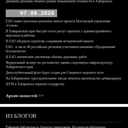
Дмитрий Демешин объявил режим повышенной готовности в Хабаровске
07.08.2026
ЕАО станет пилотным регионом нового проекта Мастерской управления
«Сенеж»
В Хабаровском крае быстрее всего растут зарплаты у административного
персонала и рабочих
В ЕАО обсудили стратегию сохранения исторической памяти
ЕАО - в числе 40 российских регионов-участников кампании «Продвижение
безопасности»
В ЕАО значительно увеличены объемы дорожных работ
Федеральный эксперт по достоинству оценил спортивную инфраструктуру
Хабаровского края
Дноуглубительный флот будет создан для Северного морского пути
На Хабаровском судостроительном заводе началось производство дебаркадеров
ЦУМ в Хабаровске вернули государству
Архив новостей >>
ИЗ БЛОГОВ
Районная библиотека в Амурске уничтожена. На очереди библиотека