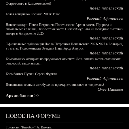
Островского в Комсомольске?!
павел попельский
Голая вечеринка Роснано 2015г. Итог.
Евгений Афанасьев
Новые находки Павла Петровича Попельского: Архив газеты Природа и
аномальные явления, Неизвестная карта НижнеАмурЛага и Последние выставки
автора в Амурске по 2025
павел попельский
Официальные публикации Павла Петровича Попельского 2023-2025 в Болгарии,
в газетах Тихоокеанская Звезда и Наш Город Амурск
павел попельский
Комсомольск официально продолжает отмечать День памяти жертв сталинских
репрессий: задумаемся...
павел попельский
Кого боится Путин: Сергей Фургал
Евгений Афанасьев
Повышение платы в автобусах за проезд: кто виноват, и что делать?
Олег Паньков
Архив блогов >>
НОВОЕ НА ФОРУМЕ
Трилогия "Китобои" А. Вахова.