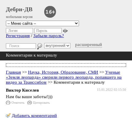
Дебри-ДВ
мобильная версия
Логин
Пароль
Регистрация
/
Забыли пароль?
расширенный
Комментарии к материалу
Главная
>>
Наука, История, Образование, СМИ
>>
Ученые
«Земля леопарда» сверили первого леопарда, попавшего на
видео за Транссибом
>> Комментарии к материалу
Виктор Киселев
15.01.2022 02:15:50
Нам бы ваши заботы!)))
Ответить
Цитировать
Добавить комментарий