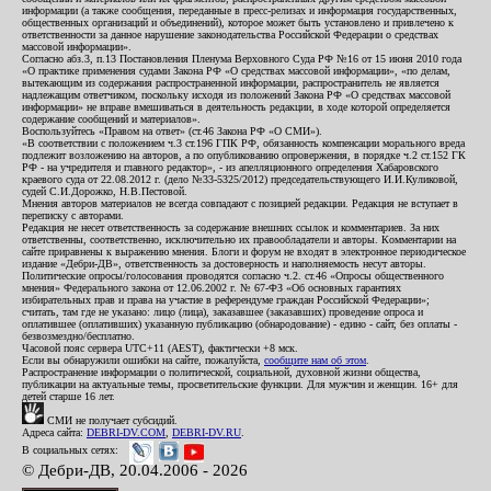
информации (а также сообщения, переданные в пресс-релизах и информация государственных,
общественных организаций и объединений), которое может быть установлено и привлечено к
ответственности за данное нарушение законодательства Российской Федерации о средствах
массовой информации».
Согласно абз.3, п.13 Постановления Пленума Верховного Суда РФ №16 от 15 июня 2010 года
«О практике применения судами Закона РФ «О средствах массовой информации», «по делам,
вытекающим из содержания распространенной информации, распространитель не является
надлежащим ответчиком, поскольку исходя из положений Закона РФ «О средствах массовой
информации» не вправе вмешиваться в деятельность редакции, в ходе которой определяется
содержание сообщений и материалов».
Воспользуйтесь «Правом на ответ» (ст.46 Закона РФ «О СМИ»).
«В соответствии с положением ч.3 ст.196 ГПК РФ, обязанность компенсации морального вреда
подлежит возложению на авторов, а по опубликованию опровержения, в порядке ч.2 ст.152 ГК
РФ - на учредителя и главного редактор», - из апелляционного определения Хабаровского
краевого суда от 22.08.2012 г. (дело №33-5325/2012) председательствующего И.И.Куликовой,
судей С.И.Дорожко, Н.В.Пестовой.
Мнения авторов материалов не всегда совпадают с позицией редакции. Редакция не вступает в
переписку с авторами.
Редакция не несет ответственность за содержание внешних ссылок и комментариев. За них
ответственны, соответственно, исключительно их правообладатели и авторы. Комментарии на
сайте приравнены к выражению мнения. Блоги и форум не входят в электронное периодическое
издание «Дебри-ДВ», ответственность за достоверность и наполняемость несут авторы.
Политические опросы/голосования проводятся согласно ч.2. ст.46 «Опросы общественного
мнения» Федерального закона от 12.06.2002 г. № 67-ФЗ «Об основных гарантиях
избирательных прав и права на участие в референдуме граждан Российской Федерации»;
считать, там где не указано: лицо (лица), заказавшее (заказавших) проведение опроса и
оплатившее (оплативших) указанную публикацию (обнародование) - едино - сайт, без оплаты -
безвозмездно/бесплатно.
Часовой пояс сервера UTC+11 (AEST), фактически +8 мск.
Если вы обнаружили ошибки на сайте, пожалуйста,
сообщите нам об этом
.
Распространение информации о политической, социальной, духовной жизни общества,
публикации на актуальные темы, просветительские функции. Для мужчин и женщин. 16+ для
детей старше 16 лет.
СМИ не получает субсидий.
Адреса сайта:
DEBRI-DV.COM
,
DEBRI-DV.RU
.
В социальных сетях:
© Дебри-ДВ, 20.04.2006 - 2026