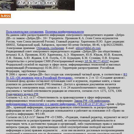
Пользовательское соглашение
,
Политика конфиденциальности
На данном сайте распространяется информация электронного периодического издания «Дебри-
ДВ» со знаком «Дебри-ДВ». 16+ Учредитель: Пронякин К.А. (член Союза журналистов
России, член Союза писателей России). Главный редактор: Харитонова И.Ю. Адрес редакции:
680032, Хабаровский край, Хабаровск, проспект 60-летия Октября, 88-46, т./ф.84212296081.
Электронная приемная:
Отправить сообщение
. E-mail:
editor@debri-dv.com
Редакционный совет электронного периодического издания «Дебри-ДВ» (на общественных
началах): К.А. Пронякин, И.Ю. Харитонова, А.Э. Мирмович, Ю.Н. Юрьев, Ю.В. Ковалев,
Л.Н. Левина, А.Ю. Жданов, Е.Н. Голубь, С.Н. Бурындин, Б.М. Сухинин, О.В. Егорова
Свидетельство о регистрации СМИ (Регистрационный номер)
ЭЛ № ФС77-45537
выдано
Федеральной службой по надзору в сфере связи, информационных технологий и массовых
коммуникаций (Роскомнадзор) 16.06.2011 г. Территория распространения: Российская
Федерация, зарубежные страны.
В 2006 г. проект «Дебри-ДВ» был создан как электронный частный архив, в соответствии с
ФЗ
№ 125 «Об архивном деле в Российской Федерации»
, согласно п. 2 ст. 13 «Создание архивов».
Основной фонд архива составляют публикации газет и журналов, изданные книги, а также
рукописи по дальневосточной (РФ) тематике. Доступ к архивным документам является
открытым в электронном виде, согласно п. 1 ст. 24 вышеобозначенного закона. Архивные
документы к частной собственности редакции не относятся, согласно ст.ст. 1275, 1276, 1306
Гражданского кодекса РФ
.
Согласно ч.2. п.3. ст.17 «Ответственность за правонарушения в сфере информации,
информационных технологий и защиты информации»
Закона РФ «Об информации,
информационных технологиях и о защите информации» (ФЗ-149 от 27.07.06 г.)
архив «Дебри-
ДВ», хранящий информацию, гражданско-правовую ответственность за распространение
информации не несет. Сайт и редакция основываются и работают на основании ст.8 «Право на
доступ к информации» ФЗ-149.
Согласно пп.3,4,6 ст.57 Закона РФ «О СМИ», «Редакция, главный редактор, журналист не несут
ответственности за распространение сведений, не соответствующих действительности и
порочащих честь и достоинство граждан и организаций, либо ущемляющих права и законные
интересы граждан, либо представляющих собой злоупотребление свободой массовой
информации и (или) правами журналиста: ...если они являются дословным воспроизведением
сообщений и материалов или их фрагментов, распространенных другим средством массовой