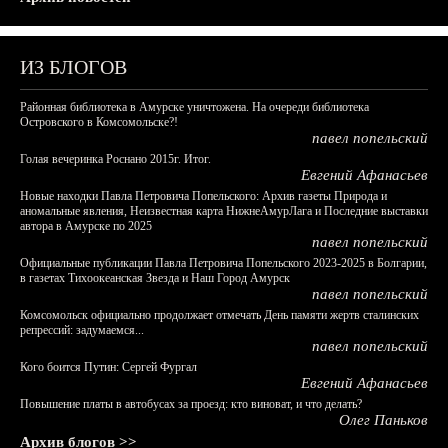
ИЗ БЛОГОВ
Районная библиотека в Амурске уничтожена. На очереди библиотека
Островского в Комсомольске?!
павел попельский
Голая вечеринка Роснано 2015г. Итог.
Евгений Афанасьев
Новые находки Павла Петровича Попельского: Архив газеты Природа и
аномальные явления, Неизвестная карта НижнеАмурЛага и Последние выставки
автора в Амурске по 2025
павел попельский
Официальные публикации Павла Петровича Попельского 2023-2025 в Болгарии,
в газетах Тихоокеанская Звезда и Наш Город Амурск
павел попельский
Комсомольск официально продолжает отмечать День памяти жертв сталинских
репрессий: задумаемся...
павел попельский
Кого боится Путин: Сергей Фургал
Евгений Афанасьев
Повышение платы в автобусах за проезд: кто виноват, и что делать?
Олег Паньков
Архив блогов >>