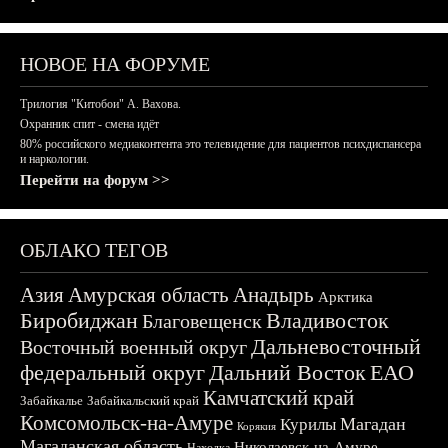
НОВОЕ НА ФОРУМЕ
Трилогия "Китобои" А. Вахова.
Охранник спит - смена идёт
80% российского медиаконтента это телевидение для пациентов психдиспансера
и наркологии.
Перейти на форум >>
ОБЛАКО ТЕГОВ
Азия
Амурская область
Анадырь
Арктика
Биробиджан
Владивосток
Благовещенск
Дальневосточный
Восточный военный округ
федеральный округ
Дальний Восток
ЕАО
Камчатский край
Забайкалье
Забайкальский край
Комсомольск-на-Амуре
Магадан
Курилы
Корякия
Магаданская область
Николаевск-на-Амуре