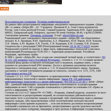
Пользовательское соглашение
,
Политика конфиденциальности
На данном сайте распространяется информация электронного периодического издания «Дебри-
ДВ» со знаком «Дебри-ДВ». 16+ Учредитель: Пронякин К.А. (член Союза журналистов
России, член Союза писателей России). Главный редактор: Харитонова И.Ю. Адрес редакции:
680032, Хабаровский край, Хабаровск, проспект 60-летия Октября, 88-46, т./ф.84212296081.
Электронная приемная:
Отправить сообщение
. E-mail:
editor@debri-dv.com
Редакционный совет электронного периодического издания «Дебри-ДВ» (на общественных
началах): К.А. Пронякин, И.Ю. Харитонова, А.Э. Мирмович, Ю.Н. Юрьев, Ю.В. Ковалев,
Л.Н. Левина, А.Ю. Жданов, Е.Н. Голубь, С.Н. Бурындин, Б.М. Сухинин, О.В. Егорова
Свидетельство о регистрации СМИ (Регистрационный номер)
ЭЛ № ФС77-45537
выдано
Федеральной службой по надзору в сфере связи, информационных технологий и массовых
коммуникаций (Роскомнадзор) 16.06.2011 г. Территория распространения: Российская
Федерация, зарубежные страны.
В 2006 г. проект «Дебри-ДВ» был создан как электронный частный архив, в соответствии с
ФЗ
№ 125 «Об архивном деле в Российской Федерации»
, согласно п. 2 ст. 13 «Создание архивов».
Основной фонд архива составляют публикации газет и журналов, изданные книги, а также
рукописи по дальневосточной (РФ) тематике. Доступ к архивным документам является
открытым в электронном виде, согласно п. 1 ст. 24 вышеобозначенного закона. Архивные
документы к частной собственности редакции не относятся, согласно ст.ст. 1275, 1276, 1306
Гражданского кодекса РФ
.
Согласно ч.2. п.3. ст.17 «Ответственность за правонарушения в сфере информации,
информационных технологий и защиты информации»
Закона РФ «Об информации,
информационных технологиях и о защите информации» (ФЗ-149 от 27.07.06 г.)
архив «Дебри-
ДВ», хранящий информацию, гражданско-правовую ответственность за распространение
информации не несет. Сайт и редакция основываются и работают на основании ст.8 «Право на
доступ к информации» ФЗ-149.
Согласно пп.3,4,6 ст.57 Закона РФ «О СМИ», «Редакция, главный редактор, журналист не несут
ответственности за распространение сведений, не соответствующих действительности и
порочащих честь и достоинство граждан и организаций, либо ущемляющих права и законные
интересы граждан, либо представляющих собой злоупотребление свободой массовой
информации и (или) правами журналиста: ...если они являются дословным воспроизведением
сообщений и материалов или их фрагментов, распространенных другим средством массовой
информации (а также сообщения, переданные в пресс-релизах и информация государственных,