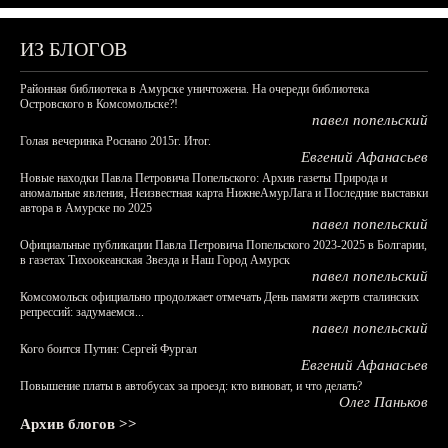
ИЗ БЛОГОВ
Районная библиотека в Амурске уничтожена. На очереди библиотека
Островского в Комсомольске?!
павел попельский
Голая вечеринка Роснано 2015г. Итог.
Евгений Афанасьев
Новые находки Павла Петровича Попельского: Архив газеты Природа и
аномальные явления, Неизвестная карта НижнеАмурЛага и Последние выставки
автора в Амурске по 2025
павел попельский
Официальные публикации Павла Петровича Попельского 2023-2025 в Болгарии,
в газетах Тихоокеанская Звезда и Наш Город Амурск
павел попельский
Комсомольск официально продолжает отмечать День памяти жертв сталинских
репрессий: задумаемся...
павел попельский
Кого боится Путин: Сергей Фургал
Евгений Афанасьев
Повышение платы в автобусах за проезд: кто виноват, и что делать?
Олег Паньков
Архив блогов >>