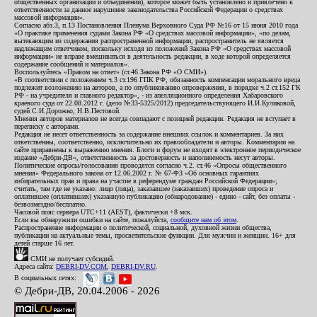
общественных организаций и объединений), которое может быть установлено и привлечено к
ответственности за данное нарушение законодательства Российской Федерации о средствах
массовой информации».
Согласно абз.3, п.13 Постановления Пленума Верховного Суда РФ №16 от 15 июня 2010 года
«О практике применения судами Закона РФ «О средствах массовой информации», «по делам,
вытекающим из содержания распространенной информации, распространитель не является
надлежащим ответчиком, поскольку исходя из положений Закона РФ «О средствах массовой
информации» не вправе вмешиваться в деятельность редакции, в ходе которой определяется
содержание сообщений и материалов».
Воспользуйтесь «Правом на ответ» (ст.46 Закона РФ «О СМИ»).
«В соответствии с положением ч.3 ст.196 ГПК РФ, обязанность компенсации морального вреда
подлежит возложению на авторов, а по опубликованию опровержения, в порядке ч.2 ст.152 ГК
РФ - на учредителя и главного редактор», - из апелляционного определения Хабаровского
краевого суда от 22.08.2012 г. (дело №33-5325/2012) председательствующего И.И.Куликовой,
судей С.И.Дорожко, Н.В.Пестовой.
Мнения авторов материалов не всегда совпадают с позицией редакции. Редакция не вступает в
переписку с авторами.
Редакция не несет ответственность за содержание внешних ссылок и комментариев. За них
ответственны, соответственно, исключительно их правообладатели и авторы. Комментарии на
сайте приравнены к выражению мнения. Блоги и форум не входят в электронное периодическое
издание «Дебри-ДВ», ответственность за достоверность и наполняемость несут авторы.
Политические опросы/голосования проводятся согласно ч.2. ст.46 «Опросы общественного
мнения» Федерального закона от 12.06.2002 г. № 67-ФЗ «Об основных гарантиях
избирательных прав и права на участие в референдуме граждан Российской Федерации»;
считать, там где не указано: лицо (лица), заказавшее (заказавших) проведение опроса и
оплатившее (оплативших) указанную публикацию (обнародование) - едино - сайт, без оплаты -
безвозмездно/бесплатно.
Часовой пояс сервера UTC+11 (AEST), фактически +8 мск.
Если вы обнаружили ошибки на сайте, пожалуйста,
сообщите нам об этом
.
Распространение информации о политической, социальной, духовной жизни общества,
публикации на актуальные темы, просветительские функции. Для мужчин и женщин. 16+ для
детей старше 16 лет.
СМИ не получает субсидий.
Адреса сайта:
DEBRI-DV.COM
,
DEBRI-DV.RU
.
В социальных сетях:
© Дебри-ДВ, 20.04.2006 - 2026