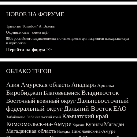
НОВОЕ НА ФОРУМЕ
Трилогия "Китобои" А. Вахова.
Охранник спит - смена идёт
80% российского медиаконтента это телевидение для пациентов психдиспансера
и наркологии.
Перейти на форум >>
ОБЛАКО ТЕГОВ
Азия
Амурская область
Анадырь
Арктика
Биробиджан
Владивосток
Благовещенск
Дальневосточный
Восточный военный округ
федеральный округ
Дальний Восток
ЕАО
Камчатский край
Забайкалье
Забайкальский край
Комсомольск-на-Амуре
Магадан
Курилы
Корякия
Магаданская область
Николаевск-на-Амуре
Находка