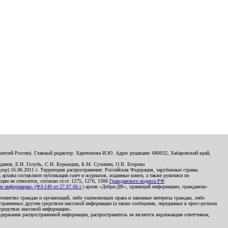
телей России). Главный редактор: Харитонова И.Ю. Адрес редакции: 680032, Хабаровский край,
данов, Е.Н. Голубь, С.Н. Бурындин, Б.М. Сухинин, О.В. Егорова
р) 16.06.2011 г. Территория распространения: Российская Федерация, зарубежные страны.
д архива составляют публикации газет и журналов, изданные книги, а также рукописи по
и не относятся, согласно ст.ст. 1275, 1276, 1306
Гражданского кодекса РФ
.
 информации» (ФЗ-149 от 27.07.06 г.)
архив «Дебри-ДВ», хранящий информацию, гражданско-
остоинство граждан и организаций, либо ущемляющих права и законные интересы граждан, либо
страненных другим средством массовой информации (а также сообщения, переданные в пресс-релизах
 средствах массовой информации».
держания распространенной информации, распространитель не является надлежащим ответчиком,