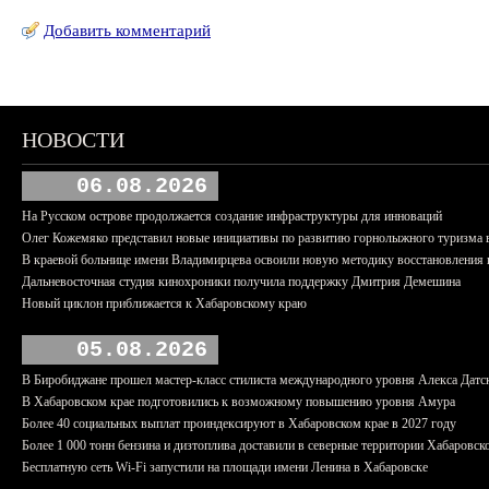
Добавить комментарий
НОВОСТИ
06.08.2026
На Русском острове продолжается создание инфраструктуры для инноваций
Олег Кожемяко представил новые инициативы по развитию горнолыжного туризма 
В краевой больнице имени Владимирцева освоили новую методику восстановления п
Дальневосточная студия кинохроники получила поддержку Дмитрия Демешина
Новый циклон приближается к Хабаровскому краю
05.08.2026
В Биробиджане прошел мастер-класс стилиста международного уровня Алекса Датс
В Хабаровском крае подготовились к возможному повышению уровня Амура
Более 40 социальных выплат проиндексируют в Хабаровском крае в 2027 году
Более 1 000 тонн бензина и дизтоплива доставили в северные территории Хабаровск
Бесплатную сеть Wi-Fi запустили на площади имени Ленина в Хабаровске