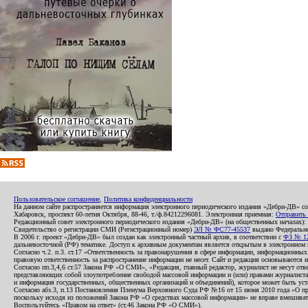
Пользовательское соглашение
,
Политика конфиденциальности
На данном сайте распространяется информация электронного периодического издания «Дебри-ДВ» с
Хабаровск, проспект 60-летия Октября, 88-46, т./ф.84212296081. Электронная приемная:
Отправить
Редакционный совет электронного периодического издания «Дебри-ДВ» (на общественных началах
Свидетельство о регистрации СМИ (Регистрационный номер)
ЭЛ № ФС77-45537
выдано Федеральной
В 2006 г. проект «Дебри-ДВ» был создан как электронный частный архив, в соответствии с
ФЗ № 12
дальневосточной (РФ) тематике. Доступ к архивным документам является открытым в электронном вид
Согласно ч.2. п.3. ст.17 «Ответственность за правонарушения в сфере информации, информационн
правовую ответственность за распространение информации не несет. Сайт и редакция основываются 
Согласно пп.3,4,6 ст.57 Закона РФ «О СМИ», «Редакция, главный редактор, журналист не несут отв
представляющих собой злоупотребление свободой массовой информации и (или) правами журналиста:
и информация государственных, общественных организаций и объединений), которое может быть уста
Согласно абз.3, п.13 Постановления Пленума Верховного Суда РФ №16 от 15 июня 2010 года «О пр
поскольку исходя из положений Закона РФ «О средствах массовой информации» не вправе вмешивать
Воспользуйтесь «Правом на ответ» (ст.46 Закона РФ «О СМИ»).