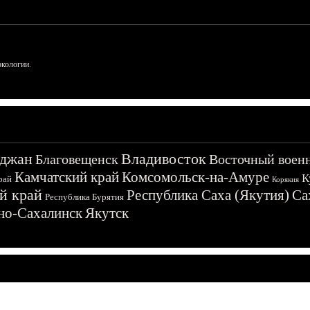
ркологии.
джан
Владивосток
Благовещенск
Восточный воен
Камчатский край
Комсомольск-на-Амуре
К
рай
Корякия
й край
Республика Саха (Якутия)
Са
Республика Бурятия
о-Сахалинск
Якутск