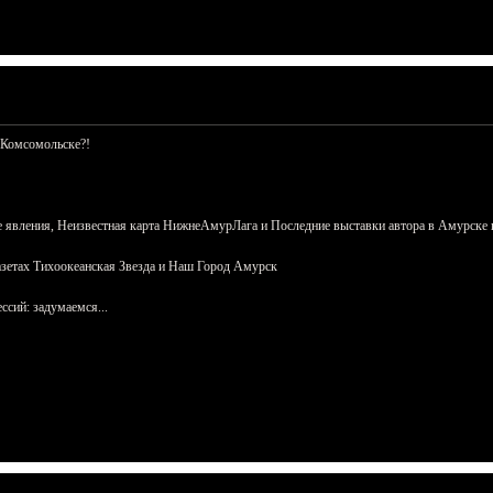
 Комсомольске?!
 явления, Неизвестная карта НижнеАмурЛага и Последние выставки автора в Амурске 
азетах Тихоокеанская Звезда и Наш Город Амурск
сий: задумаемся...