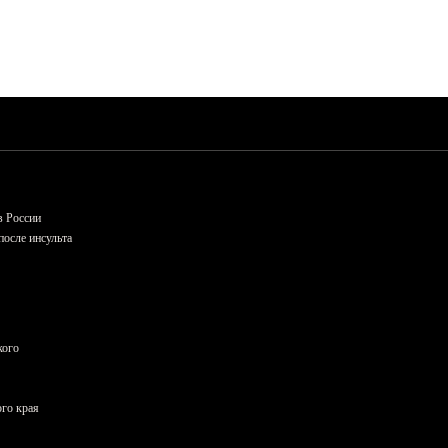
в России
осле инсульта
кого
ого края