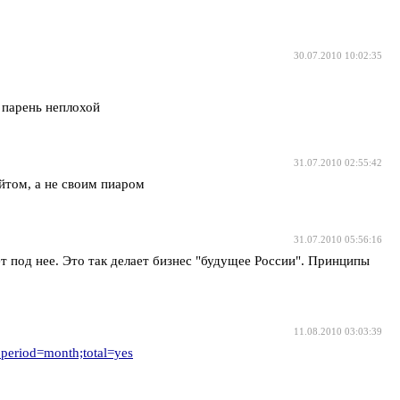
30.07.2010 10:02:35
м парень неплохой
31.07.2010 02:55:42
айтом, а не своим пиаром
31.07.2010 05:56:16
т под нее. Это так делает бизнес "будущее России". Принципы
11.08.2010 03:03:39
l?period=month;total=yes