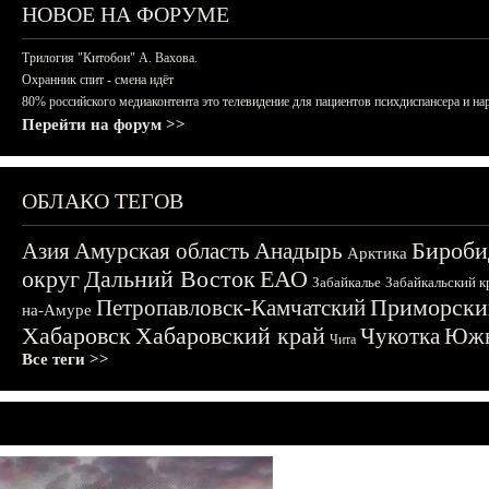
НОВОЕ НА ФОРУМЕ
Трилогия "Китобои" А. Вахова.
Охранник спит - смена идёт
80% российского медиаконтента это телевидение для пациентов психдиспансера и на
Перейти на форум >>
ОБЛАКО ТЕГОВ
Бироби
Азия
Амурская область
Анадырь
Арктика
округ
Дальний Восток
ЕАО
Забайкалье
Забайкальский к
Приморски
Петропавловск-Камчатский
на-Амуре
Хабаровск
Хабаровский край
Чукотка
Южн
Чита
Все теги >>