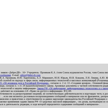
о знаком «Дебри-ДВ». 16+ Учредитель: Пронякин К.А. (член Союза журналистов России, член Союза писа
 сообщение
. E-mail:
editor@debri-dv.com
): К.А. Пронякин, И.Ю. Харитонова, А.Э. Мирмович, Ю.Н. Юрьев, Ю.В. Ковалев, Л.Н. Левина, А.Ю. Ж
 службой по надзору в сфере связи, информационных технологий и массовых коммуникаций (Роскомнадзо
5 «Об архивном деле в Российской Федерации»
, согласно п. 2 ст. 13 «Создание архивов». Основной фон
е, согласно п. 1 ст. 24 вышеобозначенного закона. Архивные документы к частной собственности редакци
ых технологий и защиты информации»
Закона РФ «Об информации, информационных технологиях и о защите
и работают на основании ст.8 «Право на доступ к информации» ФЗ-149.
етственности за распространение сведений, не соответствующих действительности и порочащих честь и д
 ...если они являются дословным воспроизведением сообщений и материалов или их фрагментов, распро
новлено и привлечено к ответственности за данное нарушение законодательства Российской Федерации о
актике применения судами Закона РФ «О средствах массовой информации», «по делам, вытекающим из со
ся в деятельность редакции, в ходе которой определяется содержание сообщений и материалов».