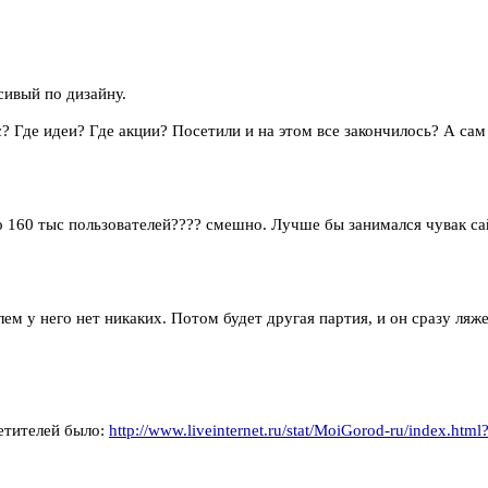
сивый по дизайну.
с? Где идеи? Где акции? Посетили и на этом все закончилось? А са
про 160 тыс пользователей???? смешно. Лучше бы занимался чувак с
м у него нет никаких. Потом будет другая партия, и он сразу ляже
сетителей было:
http://www.liveinternet.ru/stat/MoiGorod-ru/index.htm