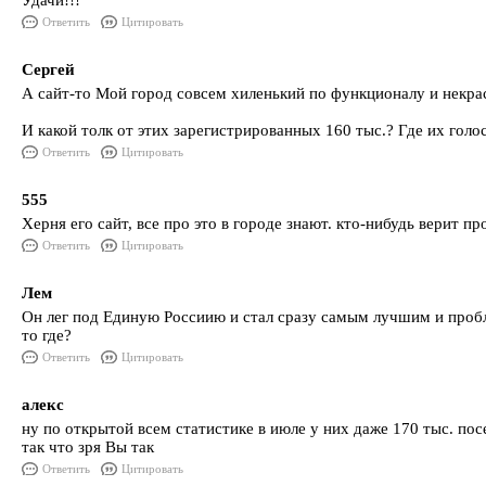
Удачи!!!
Ответить
Цитировать
Сергей
А сайт-то Мой город совсем хиленький по функционалу и некра
И какой толк от этих зарегистрированных 160 тыс.? Где их голо
Ответить
Цитировать
555
Херня его сайт, все про это в городе знают. кто-нибудь верит 
Ответить
Цитировать
Лем
Он лег под Единую Россиию и стал сразу самым лучшим и пробле
то где?
Ответить
Цитировать
алекс
ну по открытой всем статистике в июле у них даже 170 тыс. по
так что зря Вы так
Ответить
Цитировать