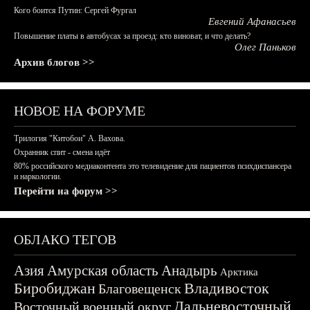
Кого боится Путин: Сергей Фургал
Евгений Афанасьев
Повышение платы в автобусах за проезд: кто виноват, и что делать?
Олег Паньков
Архив блогов >>
НОВОЕ НА ФОРУМЕ
Трилогия "Китобои" А. Вахова.
Охранник спит - смена идёт
80% российского медиаконтента это телевидение для пациентов психдиспансера
и наркологии.
Перейти на форум >>
ОБЛАКО ТЕГОВ
Азия
Амурская область
Анадырь
Арктика
Биробиджан
Владивосток
Благовещенск
Дальневосточный
Восточный военный округ