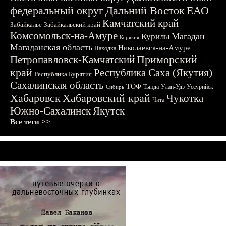
федеральный округ
Дальний Восток
ЕАО
Камчатский край
Забайкалье
Забайкальский край
Комсомольск-на-Амуре
Магадан
Курилы
Корякия
Магаданская область
Николаевск-на-Амуре
Находка
Приморский
Петропавловск-Камчатский
край
Республика Саха (Якутия)
Республика Бурятия
Сахалинская область
ТОФ
Тында
Улан-Удэ
Уссурийск
Сибирь
Хабаровск
Хабаровский край
Чукотка
Чита
Южно-Сахалинск
Якутск
Все теги >>