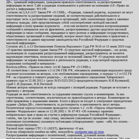
ДВ», хранящий информацию, гражданско-правовую ответственность за распространение
информации не несет. Сайт и редакция основываются и работают на основании ст.8 «Право на
доступ к информации» ФЗ-149.
Согласно пп.3,4,6 ст.57 Закона РФ «О СМИ», «Редакция, главный редактор, журналист не несут
ответственности за распространение сведений, не соответствующих действительности и
порочащих честь и достоинство граждан и организаций, либо ущемляющих права и законные
интересы граждан, либо представляющих собой злоупотребление свободой массовой
информации и (или) правами журналиста: ...если они являются дословным воспроизведением
сообщений и материалов или их фрагментов, распространенных другим средством массовой
информации (а также сообщения, переданные в пресс-релизах и информация государственных,
общественных организаций и объединений), которое может быть установлено и привлечено к
ответственности за данное нарушение законодательства Российской Федерации о средствах
массовой информации».
Согласно абз.3, п.13 Постановления Пленума Верховного Суда РФ №16 от 15 июня 2010 года
«О практике применения судами Закона РФ «О средствах массовой информации», «по делам,
вытекающим из содержания распространенной информации, распространитель не является
надлежащим ответчиком, поскольку исходя из положений Закона РФ «О средствах массовой
информации» не вправе вмешиваться в деятельность редакции, в ходе которой определяется
содержание сообщений и материалов».
Воспользуйтесь «Правом на ответ» (ст.46 Закона РФ «О СМИ»).
«В соответствии с положением ч.3 ст.196 ГПК РФ, обязанность компенсации морального вреда
подлежит возложению на авторов, а по опубликованию опровержения, в порядке ч.2 ст.152 ГК
РФ - на учредителя и главного редактор», - из апелляционного определения Хабаровского
краевого суда от 22.08.2012 г. (дело №33-5325/2012) председательствующего И.И.Куликовой,
судей С.И.Дорожко, Н.В.Пестовой.
Мнения авторов материалов не всегда совпадают с позицией редакции. Редакция не вступает в
переписку с авторами.
Редакция не несет ответственность за содержание внешних ссылок и комментариев. За них
ответственны, соответственно, исключительно их правообладатели и авторы. Комментарии на
сайте приравнены к выражению мнения. Блоги и форум не входят в электронное периодическое
издание «Дебри-ДВ», ответственность за достоверность и наполняемость несут авторы.
Политические опросы/голосования проводятся согласно ч.2. ст.46 «Опросы общественного
мнения» Федерального закона от 12.06.2002 г. № 67-ФЗ «Об основных гарантиях
избирательных прав и права на участие в референдуме граждан Российской Федерации»;
считать, там где не указано: лицо (лица), заказавшее (заказавших) проведение опроса и
оплатившее (оплативших) указанную публикацию (обнародование) - едино - сайт, без оплаты -
безвозмездно/бесплатно.
Часовой пояс сервера UTC+11 (AEST), фактически +8 мск.
Если вы обнаружили ошибки на сайте, пожалуйста,
сообщите нам об этом
.
Распространение информации о политической, социальной, духовной жизни общества,
публикации на актуальные темы, просветительские функции. Для мужчин и женщин. 16+ для