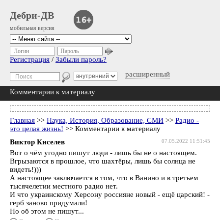
Дебри-ДВ
мобильная версия
Логин
Пароль
Регистрация
/
Забыли пароль?
расширенный
Комментарии к материалу
Главная
>>
Наука, История, Образование, СМИ
>>
Радио -
это целая жизнь!
>> Комментарии к материалу
Виктор Киселев
07.05.2022 11:51:45
Вот о чём угодно пишут люди - лишь бы не о настоящем.
Вгрызаются в прошлое, что шахтёры, лишь бы солнца не
видеть!)))
А настоящее заключается в том, что в Ванино и в третьем
тысячелетии местного радио нет.
И что украинскому Херсону россияне новый - ещё царский! -
герб заново придумали!
Но об этом не пишут...