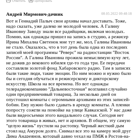
Ответить
Цитировать
Андрей Мирмович-дачник
08.05.2022 09:48:18
Вот и Геннадий Палыч свои архивы начал доставать. Тоже,
надо сказать, уже далеко не молодой человек. А Галину
Ивановну Заводу знали все радийщики, включая молодых.
Помню, как однажды пришел на запись в студию, а режисер
Ирина Михална Светенок мне тут же, мол, Галины Ивановны
не стало. Оказалось, что в тот день была одна из последних
записей моей программы "Реверс" на радиостанции "Восток
России". А Галина Ивановна прожила немыслимую кучу лет,
не дожив до векового юбилея где-то года три. Ее передачи
составляли золотой фонд Хабаровского радио. Там в записях
были такие люди, такие эмоции. По ним можно и нужно было
бы и сегодня обучаться и режисерскому и дикторскому
искусству. Школа на все времена. Но вот однажды
телерадиокомпанию "Дальневосточная" возглавил случайно
один предприимчивый товарищ. За несколько дней он
опустошил комнаты с огромными архивами из этих записей-
бобин. Ему нужно было сдавать в аренду комнаты. А пленки
попросту сожгли на помойке на улице Кавказской. У нас даже
были видеосъемки этого вандального случая. Сегодня нет
этого товарища в живых, нет и архивов. В общем, эту самую
"целую жизнь" пустили на растопку. Черный жесткий дым
стоял над Амуром долго. Снимал все это на камеру мой друг
Дима Андреянов, который давно уехал на ПМЖ в Ростов-на-