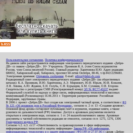
Пользовательское соглашение
,
Политика конфиденциальности
На данном сайте распространяется информация электронного периодического издания «Дебри-
ДВ» со знаком «Дебри-ДВ». 16+ Учредитель: Пронякин К.А. (член Союза журналистов
России, член Союза писателей России). Главный редактор: Харитонова И.Ю. Адрес редакции:
680032, Хабаровский край, Хабаровск, проспект 60-летия Октября, 88-46, т./ф.84212296081.
Электронная приемная:
Отправить сообщение
. E-mail:
editor@debri-dv.com
Редакционный совет электронного периодического издания «Дебри-ДВ» (на общественных
началах): К.А. Пронякин, И.Ю. Харитонова, А.Э. Мирмович, Ю.Н. Юрьев, Ю.В. Ковалев,
Л.Н. Левина, А.Ю. Жданов, Е.Н. Голубь, С.Н. Бурындин, Б.М. Сухинин, О.В. Егорова
Свидетельство о регистрации СМИ (Регистрационный номер)
ЭЛ № ФС77-45537
выдано
Федеральной службой по надзору в сфере связи, информационных технологий и массовых
коммуникаций (Роскомнадзор) 16.06.2011 г. Территория распространения: Российская
Федерация, зарубежные страны.
В 2006 г. проект «Дебри-ДВ» был создан как электронный частный архив, в соответствии с
ФЗ
№ 125 «Об архивном деле в Российской Федерации»
, согласно п. 2 ст. 13 «Создание архивов».
Основной фонд архива составляют публикации газет и журналов, изданные книги, а также
рукописи по дальневосточной (РФ) тематике. Доступ к архивным документам является
открытым в электронном виде, согласно п. 1 ст. 24 вышеобозначенного закона. Архивные
документы к частной собственности редакции не относятся, согласно ст.ст. 1275, 1276, 1306
Гражданского кодекса РФ
.
Согласно ч.2. п.3. ст.17 «Ответственность за правонарушения в сфере информации,
информационных технологий и защиты информации»
Закона РФ «Об информации,
информационных технологиях и о защите информации» (ФЗ-149 от 27.07.06 г.)
архив «Дебри-