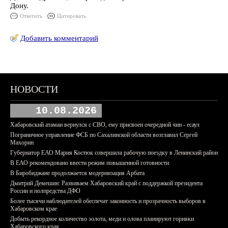
Дону.
Ответить
Цитировать
Добавить комментарий
НОВОСТИ
10.08.2026
Хабаровский атаман вернулся с СВО, ему присвоен очередной чин - есаул
Пограничное управление ФСБ по Сахалинской области возглавил Сергей
Махорин
Губернатор ЕАО Мария Костюк совершила рабочую поездку в Ленинский район
В ЕАО рекомендовано ввести режим повышенной готовности
В Биробиджане продолжается модернизация Арбата
Дмитрий Демешин: Развиваем Хабаровский край с поддержкой президента
России и полпредства ДФО
Более тысячи наблюдателей обеспечат законность и прозрачность выборов в
Хабаровском крае
Добыть рекордное количество золота, меди и олова планируют горняки
Хабаровского края