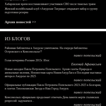
Хабаровские врачи восстанавливают участников СВО после тяжелых травм
Женский волейбольный клуб «Амурские Тигрицы» открывает набор в группу
подготовки резерва
Архив новостей >>
ИЗ БЛОГОВ
Районная библиотека в Амурске уничтожена. На очереди библиотека
Островского в Комсомольске?!
павел попельский
Голая вечеринка Роснано 2015г. Итог.
Евгений Афанасьев
Новые находки Павла Петровича Попельского: Архив газеты Природа и
аномальные явления, Неизвестная карта НижнеАмурЛага и Последние выставки
автора в Амурске по 2025
павел попельский
Официальные публикации Павла Петровича Попельского 2023-2025 в Болгарии,
в газетах Тихоокеанская Звезда и Наш Город Амурск
павел попельский
Комсомольск официально продолжает отмечать День памяти жертв сталинских
репрессий: задумаемся...
павел попельский