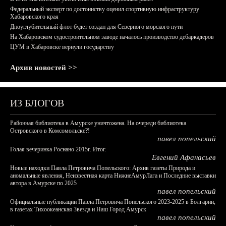
Федеральный эксперт по достоинству оценил спортивную инфраструктуру
Хабаровского края
Дноуглубительный флот будет создан для Северного морского пути
На Хабаровском судостроительном заводе началось производство дебаркадеров
ЦУМ в Хабаровске вернули государству
Архив новостей >>
ИЗ БЛОГОВ
Районная библиотека в Амурске уничтожена. На очереди библиотека
Островского в Комсомольске?!
павел попельский
Голая вечеринка Роснано 2015г. Итог.
Евгений Афанасьев
Новые находки Павла Петровича Попельского: Архив газеты Природа и
аномальные явления, Неизвестная карта НижнеАмурЛага и Последние выставки
автора в Амурске по 2025
павел попельский
Официальные публикации Павла Петровича Попельского 2023-2025 в Болгарии,
в газетах Тихоокеанская Звезда и Наш Город Амурск
павел попельский