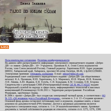
Пользовательское соглашение
,
Политика конфиденциальности
На данном сайте распространяется информация электронного периодического издания «Дебри-
ДВ» со знаком «Дебри-ДВ». 16+ Учредитель: Пронякин К.А. (член Союза журналистов
России, член Союза писателей России). Главный редактор: Харитонова И.Ю. Адрес редакции:
680032, Хабаровский край, Хабаровск, проспект 60-летия Октября, 88-46, т./ф.84212296081.
Электронная приемная:
Отправить сообщение
. E-mail:
editor@debri-dv.com
Редакционный совет электронного периодического издания «Дебри-ДВ» (на общественных
началах): К.А. Пронякин, И.Ю. Харитонова, А.Э. Мирмович, Ю.Н. Юрьев, Ю.В. Ковалев,
Л.Н. Левина, А.Ю. Жданов, Е.Н. Голубь, С.Н. Бурындин, Б.М. Сухинин, О.В. Егорова
Свидетельство о регистрации СМИ (Регистрационный номер)
ЭЛ № ФС77-45537
выдано
Федеральной службой по надзору в сфере связи, информационных технологий и массовых
коммуникаций (Роскомнадзор) 16.06.2011 г. Территория распространения: Российская
Федерация, зарубежные страны.
В 2006 г. проект «Дебри-ДВ» был создан как электронный частный архив, в соответствии с
ФЗ
№ 125 «Об архивном деле в Российской Федерации»
, согласно п. 2 ст. 13 «Создание архивов».
Основной фонд архива составляют публикации газет и журналов, изданные книги, а также
рукописи по дальневосточной (РФ) тематике. Доступ к архивным документам является
открытым в электронном виде, согласно п. 1 ст. 24 вышеобозначенного закона. Архивные
документы к частной собственности редакции не относятся, согласно ст.ст. 1275, 1276, 1306