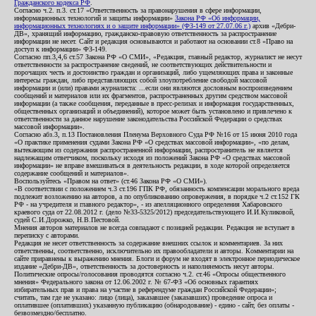
Гражданского кодекса РФ
.
Согласно ч.2. п.3. ст.17 «Ответственность за правонарушения в сфере информации,
информационных технологий и защиты информации»
Закона РФ «Об информации,
информационных технологиях и о защите информации» (ФЗ-149 от 27.07.06 г.)
архив «Дебри-
ДВ», хранящий информацию, гражданско-правовую ответственность за распространение
информации не несет. Сайт и редакция основываются и работают на основании ст.8 «Право на
доступ к информации» ФЗ-149.
Согласно пп.3,4,6 ст.57 Закона РФ «О СМИ», «Редакция, главный редактор, журналист не несут
ответственности за распространение сведений, не соответствующих действительности и
порочащих честь и достоинство граждан и организаций, либо ущемляющих права и законные
интересы граждан, либо представляющих собой злоупотребление свободой массовой
информации и (или) правами журналиста: ...если они являются дословным воспроизведением
сообщений и материалов или их фрагментов, распространенных другим средством массовой
информации (а также сообщения, переданные в пресс-релизах и информация государственных,
общественных организаций и объединений), которое может быть установлено и привлечено к
ответственности за данное нарушение законодательства Российской Федерации о средствах
массовой информации».
Согласно абз.3, п.13 Постановления Пленума Верховного Суда РФ №16 от 15 июня 2010 года
«О практике применения судами Закона РФ «О средствах массовой информации», «по делам,
вытекающим из содержания распространенной информации, распространитель не является
надлежащим ответчиком, поскольку исходя из положений Закона РФ «О средствах массовой
информации» не вправе вмешиваться в деятельность редакции, в ходе которой определяется
содержание сообщений и материалов».
Воспользуйтесь «Правом на ответ» (ст.46 Закона РФ «О СМИ»).
«В соответствии с положением ч.3 ст.196 ГПК РФ, обязанность компенсации морального вреда
подлежит возложению на авторов, а по опубликованию опровержения, в порядке ч.2 ст.152 ГК
РФ - на учредителя и главного редактор», - из апелляционного определения Хабаровского
краевого суда от 22.08.2012 г. (дело №33-5325/2012) председательствующего И.И.Куликовой,
судей С.И.Дорожко, Н.В.Пестовой.
Мнения авторов материалов не всегда совпадают с позицией редакции. Редакция не вступает в
переписку с авторами.
Редакция не несет ответственность за содержание внешних ссылок и комментариев. За них
ответственны, соответственно, исключительно их правообладатели и авторы. Комментарии на
сайте приравнены к выражению мнения. Блоги и форум не входят в электронное периодическое
издание «Дебри-ДВ», ответственность за достоверность и наполняемость несут авторы.
Политические опросы/голосования проводятся согласно ч.2. ст.46 «Опросы общественного
мнения» Федерального закона от 12.06.2002 г. № 67-ФЗ «Об основных гарантиях
избирательных прав и права на участие в референдуме граждан Российской Федерации»;
считать, там где не указано: лицо (лица), заказавшее (заказавших) проведение опроса и
оплатившее (оплативших) указанную публикацию (обнародование) - едино - сайт, без оплаты -
безвозмездно/бесплатно.