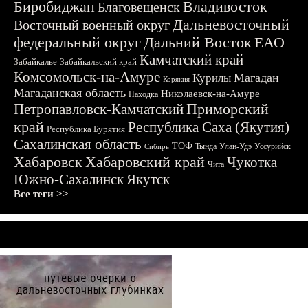
Биробиджан
Владивосток
Благовещенск
Дальневосточный
Восточный военный округ
федеральный округ
Дальний Восток
ЕАО
Камчатский край
Забайкалье
Забайкальский край
Комсомольск-на-Амуре
Магадан
Курилы
Корякия
Магаданская область
Николаевск-на-Амуре
Находка
Приморский
Петропавловск-Камчатский
край
Республика Саха (Якутия)
Республика Бурятия
Сахалинская область
ТОФ
Тында
Улан-Удэ
Уссурийск
Сибирь
Хабаровск
Хабаровский край
Чукотка
Чита
Южно-Сахалинск
Якутск
Все теги >>