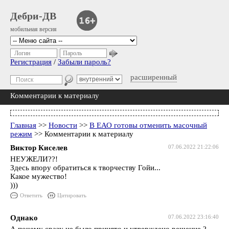
Дебри-ДВ
мобильная версия
Логин
Пароль
Регистрация
/
Забыли пароль?
расширенный
Комментарии к материалу
Главная
>>
Новости
>>
В ЕАО готовы отменить масочный
режим
>> Комментарии к материалу
Виктор Киселев
07.06.2022 21:22:06
НЕУЖЕЛИ??!
Здесь впору обратиться к творчеству Гойи...
Какое мужество!
)))
Ответить
Цитировать
Однако
07.06.2022 23:16:40