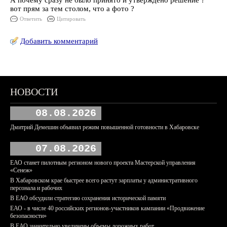
А почему сразу не было принято и утверждено решение ?
вот прям за тем столом, что а фото ?
Ответить
Цитировать
Добавить комментарий
НОВОСТИ
08.08.2026
Дмитрий Демешин объявил режим повышенной готовности в Хабаровске
07.08.2026
ЕАО станет пилотным регионом нового проекта Мастерской управления
«Сенеж»
В Хабаровском крае быстрее всего растут зарплаты у административного
персонала и рабочих
В ЕАО обсудили стратегию сохранения исторической памяти
ЕАО - в числе 40 российских регионов-участников кампании «Продвижение
безопасности»
В ЕАО значительно увеличены объемы дорожных работ