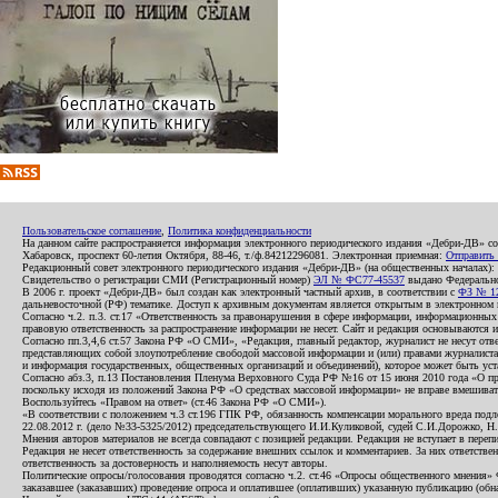
Пользовательское соглашение
,
Политика конфиденциальности
На данном сайте распространяется информация электронного периодического издания «Дебри-ДВ» с
Хабаровск, проспект 60-летия Октября, 88-46, т./ф.84212296081. Электронная приемная:
Отправить
Редакционный совет электронного периодического издания «Дебри-ДВ» (на общественных началах
Свидетельство о регистрации СМИ (Регистрационный номер)
ЭЛ № ФС77-45537
выдано Федеральной
В 2006 г. проект «Дебри-ДВ» был создан как электронный частный архив, в соответствии с
ФЗ № 12
дальневосточной (РФ) тематике. Доступ к архивным документам является открытым в электронном вид
Согласно ч.2. п.3. ст.17 «Ответственность за правонарушения в сфере информации, информационн
правовую ответственность за распространение информации не несет. Сайт и редакция основываются 
Согласно пп.3,4,6 ст.57 Закона РФ «О СМИ», «Редакция, главный редактор, журналист не несут отв
представляющих собой злоупотребление свободой массовой информации и (или) правами журналиста:
и информация государственных, общественных организаций и объединений), которое может быть уста
Согласно абз.3, п.13 Постановления Пленума Верховного Суда РФ №16 от 15 июня 2010 года «О пр
поскольку исходя из положений Закона РФ «О средствах массовой информации» не вправе вмешивать
Воспользуйтесь «Правом на ответ» (ст.46 Закона РФ «О СМИ»).
«В соответствии с положением ч.3 ст.196 ГПК РФ, обязанность компенсации морального вреда подле
22.08.2012 г. (дело №33-5325/2012) председательствующего И.И.Куликовой, судей С.И.Дорожко, Н
Мнения авторов материалов не всегда совпадают с позицией редакции. Редакция не вступает в перепи
Редакция не несет ответственность за содержание внешних ссылок и комментариев. За них ответств
ответственность за достоверность и наполняемость несут авторы.
Политические опросы/голосования проводятся согласно ч.2. ст.46 «Опросы общественного мнения» Фе
заказавшее (заказавших) проведение опроса и оплатившее (оплативших) указанную публикацию (обнаро