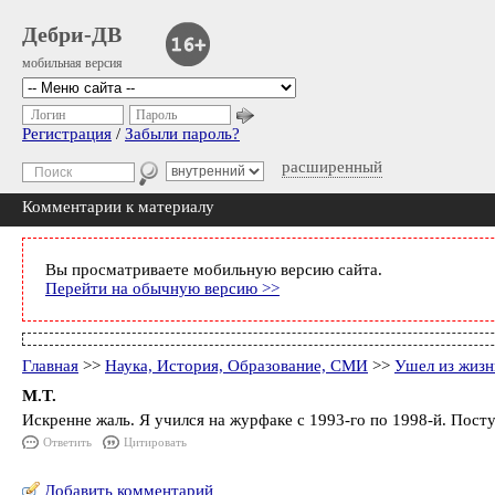
Дебри-ДВ
мобильная версия
Логин
Пароль
Регистрация
/
Забыли пароль?
расширенный
Комментарии к материалу
Вы просматриваете мобильную версию сайта.
Перейти на обычную версию >>
Главная
>>
Наука, История, Образование, СМИ
>>
Ушел из жиз
M.T.
Искренне жаль. Я учился на журфаке с 1993-го по 1998-й. По
Ответить
Цитировать
Добавить комментарий