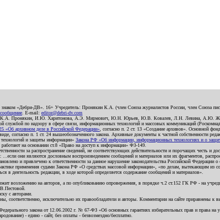
о знаком «Дебри-ДВ». 16+ Учредитель: Пронякин К.А. (член Союза журналистов России, член Союза писа
 сообщение
. E-mail:
editor@debri-dv.com
): К.А. Пронякин, И.Ю. Харитонова, А.Э. Мирмович, Ю.Н. Юрьев, Ю.В. Ковалев, Л.Н. Левина, А.Ю. Ж
 службой по надзору в сфере связи, информационных технологий и массовых коммуникаций (Роскомнадзо
5 «Об архивном деле в Российской Федерации»
, согласно п. 2 ст. 13 «Создание архивов». Основной фон
е, согласно п. 1 ст. 24 вышеобозначенного закона. Архивные документы к частной собственности редакци
ых технологий и защиты информации»
Закона РФ «Об информации, информационных технологиях и о защите
и работают на основании ст.8 «Право на доступ к информации» ФЗ-149.
етственности за распространение сведений, не соответствующих действительности и порочащих честь и д
 ...если они являются дословным воспроизведением сообщений и материалов или их фрагментов, распро
новлено и привлечено к ответственности за данное нарушение законодательства Российской Федерации о
актике применения судами Закона РФ «О средствах массовой информации», «по делам, вытекающим из со
ся в деятельность редакции, в ходе которой определяется содержание сообщений и материалов».
жит возложению на авторов, а по опубликованию опровержения, в порядке ч.2 ст.152 ГК РФ - на учредит
.В.Пестовой.
ску с авторами.
енны, соответственно, исключительно их правообладатели и авторы. Комментарии на сайте приравнены к
дерального закона от 12.06.2002 г. № 67-ФЗ «Об основных гарантиях избирательных прав и права на уча
дование) - едино - сайт, без оплаты - безвозмездно/бесплатно.