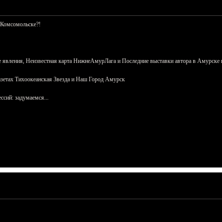
 Комсомольске?!
 явления, Неизвестная карта НижнеАмурЛага и Последние выставки автора в Амурске 
азетах Тихоокеанская Звезда и Наш Город Амурск
сий: задумаемся...