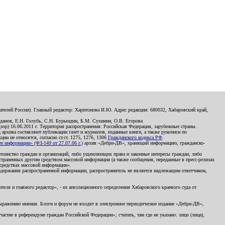
телей России). Главный редактор: Харитонова И.Ю. Адрес редакции: 680032, Хабаровский край,
данов, Е.Н. Голубь, С.Н. Бурындин, Б.М. Сухинин, О.В. Егорова
р) 16.06.2011 г. Территория распространения: Российская Федерация, зарубежные страны.
д архива составляют публикации газет и журналов, изданные книги, а также рукописи по
и не относятся, согласно ст.ст. 1275, 1276, 1306
Гражданского кодекса РФ
.
 информации» (ФЗ-149 от 27.07.06 г.)
архив «Дебри-ДВ», хранящий информацию, гражданско-
остоинство граждан и организаций, либо ущемляющих права и законные интересы граждан, либо
страненных другим средством массовой информации (а также сообщения, переданные в пресс-релизах
 средствах массовой информации».
держания распространенной информации, распространитель не является надлежащим ответчиком,
еля и главного редактор», - из апелляционного определения Хабаровского краевого суда от
 выражению мнения. Блоги и форум не входят в электронное периодическое издание «Дебри-ДВ»,
стие в референдуме граждан Российской Федерации»; считать, там где не указано: лицо (лица),