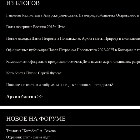
ИЗ БЛОГОВ
Районная библиотека в Амурске уничтожена. На очереди библиотека Островского в
Голая вечеринка Роснано 2015г. Итог.
Новые находки Павла Петровича Попельского: Архив газеты Природа и аномальные
Официальные публикации Павла Петровича Попельского 2023-2025 в Болгарии, в г
Комсомольск официально продолжает отмечать День памяти жертв сталинских репрес
Кого боится Путин: Сергей Фургал
Повышение платы в автобусах за проезд: кто виноват, и что делать?
Архив блогов >>
НОВОЕ НА ФОРУМЕ
Трилогия "Китобои" А. Вахова.
Охранник спит - смена идёт