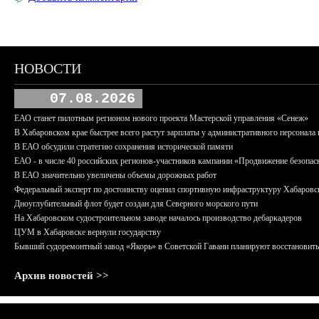
НОВОСТИ
07.08.2026
ЕАО станет пилотным регионом нового проекта Мастерской управления «Сенеж»
В Хабаровском крае быстрее всего растут зарплаты у административного персонала 
В ЕАО обсудили стратегию сохранения исторической памяти
ЕАО - в числе 40 российских регионов-участников кампании «Продвижение безопас
В ЕАО значительно увеличены объемы дорожных работ
Федеральный эксперт по достоинству оценил спортивную инфраструктуру Хабаровс
Дноуглубительный флот будет создан для Северного морского пути
На Хабаровском судостроительном заводе началось производство дебаркадеров
ЦУМ в Хабаровске вернули государству
Бывший судоремонтный завод «Якорь» в Советской Гавани планируют восстановить
Архив новостей >>