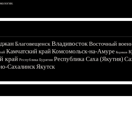
ркологии.
джан
Владивосток
Благовещенск
Восточный воен
Камчатский край
Комсомольск-на-Амуре
К
рай
Корякия
й край
Республика Саха (Якутия)
Са
Республика Бурятия
о-Сахалинск
Якутск